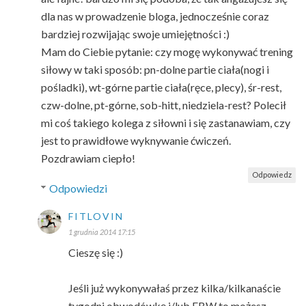
dla nas w prowadzenie bloga, jednocześnie coraz
bardziej rozwijając swoje umiejętności :)
Mam do Ciebie pytanie: czy mogę wykonywać trening
siłowy w taki sposób: pn-dolne partie ciała(nogi i
pośladki), wt-górne partie ciała(ręce, plecy), śr-rest,
czw-dolne, pt-górne, sob-hitt, niedziela-rest? Polecił
mi coś takiego kolega z siłowni i się zastanawiam, czy
jest to prawidłowe wyknywanie ćwiczeń.
Pozdrawiam ciepło!
Odpowiedz
Odpowiedzi
FITLOVIN
1 grudnia 2014 17:15
Cieszę się :)
Jeśli już wykonywałaś przez kilka/kilkanaście
tygodni obwodówkę i/lub FBW to możesz