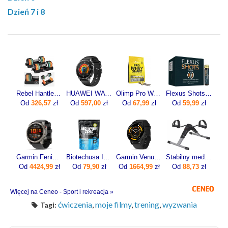
Dzień 7 i 8
Rebel Hantle Żeliwne Regulowane Zestaw 2X5Kg Automatyczne Skok Co 1Kg
HUAWEI WATCH GT 5 46mm Active
Olimp Pro Whey Shake 700g
Flexus Shots 20x10ml
Od
326,57
zł
Od
597,00
zł
Od
67,99
zł
Od
59,99
zł
Garmin Fenix 8 Pro 51mm Grafitowy
Biotechusa Izolat Iso Whey Zero 454G
Garmin Venu 3 45mm Grafitowy (0100-2784-01)
Stabilny medyczny rotor rowerek rehabilitacyjny z licznikiem RR100AM marki ActionMED
Od
4424,99
zł
Od
79,90
zł
Od
1664,99
zł
Od
88,73
zł
Więcej na Ceneo - Sport i rekreacja »
ćwiczenia
,
moje filmy
,
trening
,
wyzwania
Tagi: