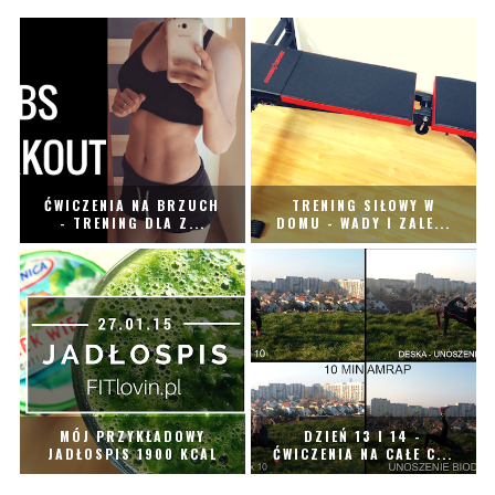
ĆWICZENIA NA BRZUCH
TRENING SIŁOWY W
- TRENING DLA Z...
DOMU - WADY I ZALE...
MÓJ PRZYKŁADOWY
DZIEŃ 13 I 14 -
JADŁOSPIS 1900 KCAL
ĆWICZENIA NA CAŁE C...