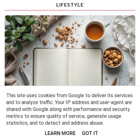
LIFESTYLE
This site uses cookies from Google to deliver its services
and to analyze traffic. Your IP address and user-agent are
shared with Google along with performance and security
metrics to ensure quality of service, generate usage
JAK WYZNACZAĆ REALISTYCZNE POSTANOWIENIA NOWOROCZNE,
statistics, and to detect and address abuse.
KTÓRE NAPRAWDĘ ZMIENIĄ TWOJE ŻYCIE?
LEARN MORE
GOT IT
1. Nowy Rok jako idealny moment na zmiany Nowy Rok to doskonały