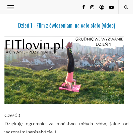
Dzień 1 - Film z ćwiczeniami na całe ciało (video)
Cześć :)
Dziękuję ogromnie za mnóstwo miłych słów, jakie od
wczoraj mi napisałyście :)