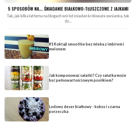
5 SPOSOBÓW NA... ŚNIADANIE BIAŁKOWO-TŁUSZCZOWE Z JAJKAMI
Tak, jak kilka lat temu na blogach wśród śniadań królowała owsianka, tak
dz...
#1 Koktajl smoothie bez mleka z imbirem i
melonem
Jak komponować sałatki? Czy sałatka może
być pełnowartościowym posiłkiem?
Lodowy deser białkowy - kokos i czarna
porzeczka