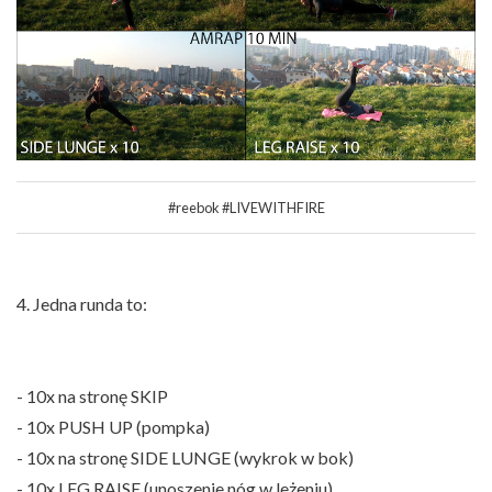
#reebok #LIVEWITHFIRE
4. Jedna runda to:
- 10x na stronę SKIP
- 10x PUSH UP (pompka)
- 10x na stronę SIDE LUNGE (wykrok w bok)
- 10x LEG RAISE (unoszenie nóg w leżeniu)