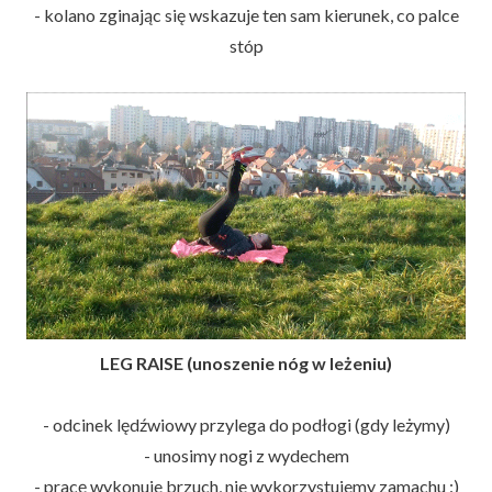
- kolano zginając się wskazuje ten sam kierunek, co palce
stóp
LEG RAISE (unoszenie nóg w leżeniu)
- odcinek lędźwiowy przylega do podłogi (gdy leżymy)
- unosimy nogi z wydechem
- pracę wykonuje brzuch, nie wykorzystujemy zamachu :)