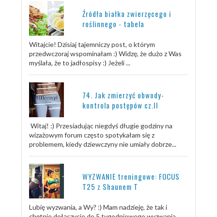
Źródła białka zwierzęcego i
roślinnego - tabela
Witajcie! Dzisiaj tajemniczy post, o którym
przedwczoraj wspominałam :) Widzę, że dużo z Was
myślała, że to jadłospisy :) Jeżeli ...
74. Jak zmierzyć obwody-
kontrola postępów cz.II
Witaj! :) Przesiadując niegdyś długie godziny na
wizażowym forum często spotykałam się z
problemem, kiedy dziewczyny nie umiały dobrze...
WYZWANIE treningowe: FOCUS
T25 z Shaunem T
Lubię wyzwania, a Wy? :) Mam nadzieję, że tak i
chętnie dołączycie do 5 tygodniowego wyzwania