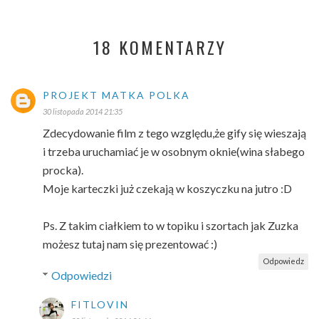
18 KOMENTARZY
PROJEKT MATKA POLKA
30 listopada 2014 21:35
Zdecydowanie film z tego względu,że gify się wieszają
i trzeba uruchamiać je w osobnym oknie(wina słabego
procka).
Moje karteczki już czekają w koszyczku na jutro :D
Ps. Z takim ciałkiem to w topiku i szortach jak Zuzka
możesz tutaj nam się prezentować :)
Odpowiedz
Odpowiedzi
FITLOVIN