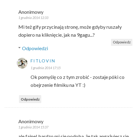
Anonimowy
1 grudnia 2014 12:33
Mi też gify przycinają stronę, może gdyby ruszały
dopiero na kliknięcie, jak na 9gagu...?
Odpowiedz
Odpowiedzi
FITLOVIN
1 grudnia 2014 17:15
Ok pomyślę co z tym zrobić - zostaje póki co
obejrzenie filmiku na YT :)
Odpowiedz
Anonimowy
1 grudnia 2014 15:37
ale fajne! bardzo mi się podoba, że tak angażujesz się