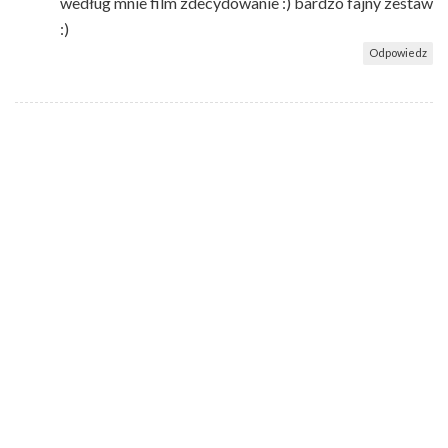
według mnie film zdecydowanie :) bardzo fajny zestaw
:)
Odpowiedz