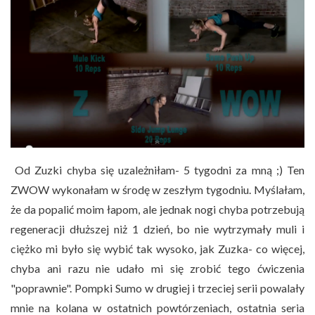
Od Zuzki chyba się uzależniłam- 5 tygodni za mną ;) Ten
ZWOW wykonałam w środę w zeszłym tygodniu. Myślałam,
że da popalić moim łapom, ale jednak nogi chyba potrzebują
regeneracji dłuższej niż 1 dzień, bo nie wytrzymały muli i
ciężko mi było się wybić tak wysoko, jak Zuzka- co więcej,
chyba ani razu nie udało mi się zrobić tego ćwiczenia
"poprawnie". Pompki Sumo w drugiej i trzeciej serii powalały
mnie na kolana w ostatnich powtórzeniach, ostatnia seria