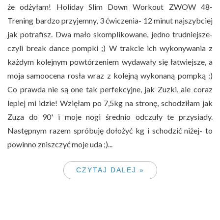
że odżyłam! Holiday Slim Down Workout ZWOW 48-
Trening bardzo przyjemny, 3 ćwiczenia- 12 minut najszybciej
jak potrafisz. Dwa mało skomplikowane, jedno trudniejsze-
czyli break dance pompki ;) W trakcie ich wykonywania z
każdym kolejnym powtórzeniem wydawały się łatwiejsze, a
moja samoocena rosła wraz z kolejną wykonaną pompką :)
Co prawda nie są one tak perfekcyjne, jak Zuzki, ale coraz
lepiej mi idzie! Wzięłam po 7,5kg na stronę, schodziłam jak
Zuza do 90' i moje nogi średnio odczuły te przysiady.
Następnym razem spróbuję dołożyć kg i schodzić niżej- to
powinno zniszczyć moje uda ;)...
CZYTAJ DALEJ »