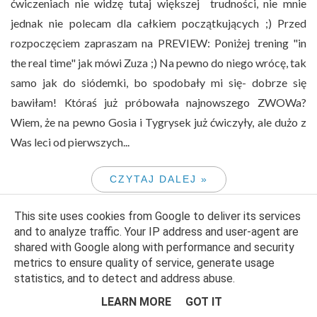
ćwiczeniach nie widzę tutaj większej trudności, nie mnie
jednak nie polecam dla całkiem początkujących ;) Przed
rozpoczęciem zapraszam na PREVIEW: Poniżej trening "in
the real time" jak mówi Zuza ;) Na pewno do niego wrócę, tak
samo jak do siódemki, bo spodobały mi się- dobrze się
bawiłam! Któraś już próbowała najnowszego ZWOWa?
Wiem, że na pewno Gosia i Tygrysek już ćwiczyły, ale dużo z
Was leci od pierwszych...
CZYTAJ DALEJ »
This site uses cookies from Google to deliver its services
and to analyze traffic. Your IP address and user-agent are
shared with Google along with performance and security
metrics to ensure quality of service, generate usage
statistics, and to detect and address abuse.
LEARN MORE
GOT IT
146. Szuflada pokrzepienia!