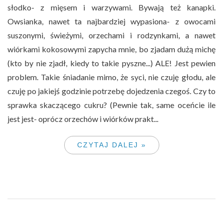
słodko- z mięsem i warzywami. Bywają też kanapki.
Owsianka, nawet ta najbardziej wypasiona- z owocami
suszonymi, świeżymi, orzechami i rodzynkami, a nawet
wiórkami kokosowymi zapycha mnie, bo zjadam dużą michę
(kto by nie zjadł, kiedy to takie pyszne...) ALE! Jest pewien
problem. Takie śniadanie mimo, że syci, nie czuję głodu, ale
czuję po jakiejś godzinie potrzebę dojedzenia czegoś. Czy to
sprawka skaczącego cukru? (Pewnie tak, same oceńcie ile
jest jest- oprócz orzechów i wiórków prakt...
CZYTAJ DALEJ »