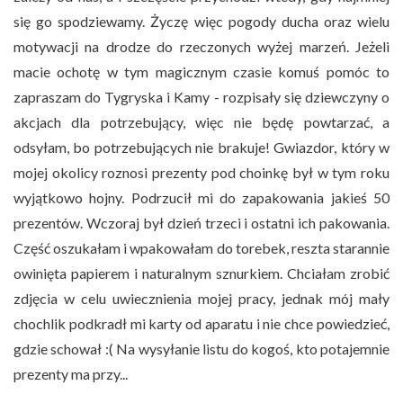
się go spodziewamy. Życzę więc pogody ducha oraz wielu
motywacji na drodze do rzeczonych wyżej marzeń. Jeżeli
macie ochotę w tym magicznym czasie komuś pomóc to
zapraszam do Tygryska i Kamy - rozpisały się dziewczyny o
akcjach dla potrzebujący, więc nie będę powtarzać, a
odsyłam, bo potrzebujących nie brakuje! Gwiazdor, który w
mojej okolicy roznosi prezenty pod choinkę był w tym roku
wyjątkowo hojny. Podrzucił mi do zapakowania jakieś 50
prezentów. Wczoraj był dzień trzeci i ostatni ich pakowania.
Część oszukałam i wpakowałam do torebek, reszta starannie
owinięta papierem i naturalnym sznurkiem. Chciałam zrobić
zdjęcia w celu uwiecznienia mojej pracy, jednak mój mały
chochlik podkradł mi karty od aparatu i nie chce powiedzieć,
gdzie schował :( Na wysyłanie listu do kogoś, kto potajemnie
prezenty ma przy...