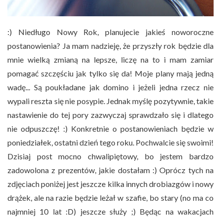
:) Niedługo Nowy Rok, planujecie jakieś noworoczne
postanowienia? Ja mam nadzieję, że przyszły rok będzie dla
mnie wielką zmianą na lepsze, liczę na to i mam zamiar
pomagać szczęściu jak tylko się da! Moje plany mają jedną
wadę... Są poukładane jak domino i jeżeli jedna rzecz nie
wypali reszta się nie posypie. Jednak myślę pozytywnie, takie
nastawienie do tej pory zazwyczaj sprawdzało się i dlatego
nie odpuszczę! :) Konkretnie o postanowieniach będzie w
poniedziałek, ostatni dzień tego roku. Pochwalcie się swoimi!
Dzisiaj post mocno chwalipiętowy, bo jestem bardzo
zadowolona z prezentów, jakie dostałam :) Oprócz tych na
zdjęciach poniżej jest jeszcze kilka innych drobiazgów i nowy
drążek, ale na razie będzie leżał w szafie, bo stary (no ma co
najmniej 10 lat :D) jeszcze służy ;) Będąc na wakacjach