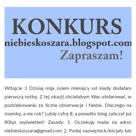
Witajcie :) Dzisiaj mija osiem miesięcy od kiedy dodałam
pierwszą notkę. Z tej okazji chciałabym Was obdarować, w
podziękowaniu za liczne obserwacje i fanów. Dlaczego na
ósemkę, a nie rok? Lubię cyfrę 8, a ponadto blog zaliczył już
80tys wyświetleń! Zasady: 1. Oczekuję maila na adres
niebieskoszara@gmail.com 2. Podaj nazwę/nick/inicjały lub