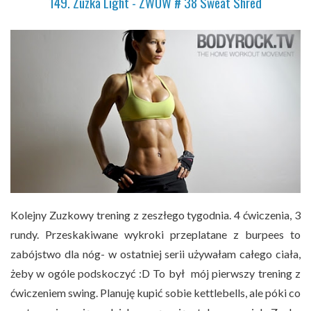
149. Zuzka Light - ZWOW # 38 Sweat Shred
Kolejny Zuzkowy trening z zeszłego tygodnia. 4 ćwiczenia, 3
rundy. Przeskakiwane wykroki przeplatane z burpees to
zabójstwo dla nóg- w ostatniej serii używałam całego ciała,
żeby w ogóle podskoczyć :D To był mój pierwszy trening z
ćwiczeniem swing. Planuję kupić sobie kettlebells, ale póki co