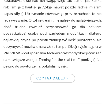
zastanawiam się nad ich wagą, więc tak samo, jak Zuzka
robiłam je z hantlą- ja 7,5kg- nawet poszło ładnie, miałam
zapas siły ;) Utrzymanie równowagi przy brzuchach to nie
lada wyzwanie. Ogólnie trening nie należy do najłatwiejszych,
dość trudno również przystosować go dla całkiem
początkującej osoby pod względem modyfikacji, dlatego
najłatwiej chyba po prostu zmniejszyć ilość powtórzeń, ale
utrzymywać możliwie najwyższe tempo. Obejrzyjcie najpierw
PREVIEW w celu poznania techniki oraz modyfikacji ćwiczeń
na łatwiejsze wersje: Trening "In the real time" poniżej :) Na
pewno do powtórzenia, polubiliśmy się ;)
CZYTAJ DALEJ »