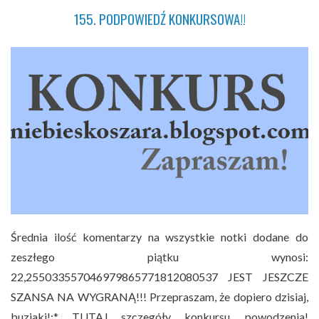
155. PODPOWIEDŹ KONKURSOWA!!
Średnia ilość komentarzy na wszystkie notki dodane do
zeszłego piątku wynosi:
22,255033557046979865771812080537 JEST JESZCZE
SZANSA NA WYGRANĄ!!! Przepraszam, że dopiero dzisiaj,
buziaki!:* TUTAJ szczegóły konkursu, powodzenia!