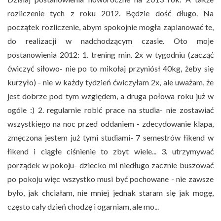
rozliczenie tych z roku 2012. Będzie dość długo. Na
początek rozliczenie, abym spokojnie mogła zaplanować te,
do realizacji w nadchodzącym czasie. Oto moje
postanowienia 2012: 1. trening min. 2x w tygodniu (zacząć
ćwiczyć siłowo- nie po to mikołaj przyniósł 40kg, żeby się
kurzyło) - nie w każdy tydzień ćwiczyłam 2x, ale uważam, że
jest dobrze pod tym względem, a druga połowa roku już w
ogóle :) 2. regularnie robić prace na studia- nie zostawiać
wszystkiego na noc przed oddaniem - zdecydowanie klapa,
zmęczona jestem już tymi studiami- 7 semestrów łikend w
łikend i ciągłe ciśnienie to zbyt wiele... 3. utrzymywać
porządek w pokoju- dziecko mi niedługo zacznie buszować
po pokoju więc wszystko musi być pochowane - nie zawsze
było, jak chciałam, nie mniej jednak staram się jak mogę,
często cały dzień chodzę i ogarniam, ale mo...