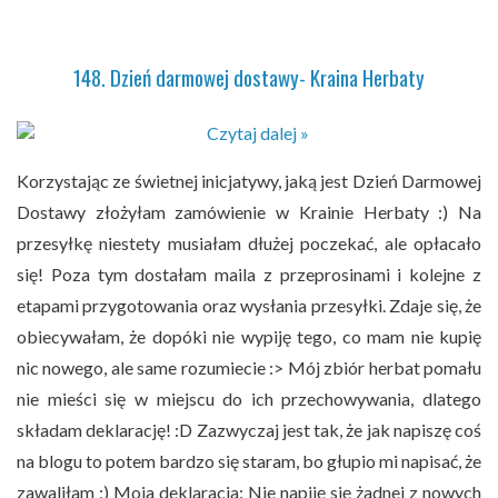
148. Dzień darmowej dostawy- Kraina Herbaty
Korzystając ze świetnej inicjatywy, jaką jest Dzień Darmowej
Dostawy złożyłam zamówienie w Krainie Herbaty :) Na
przesyłkę niestety musiałam dłużej poczekać, ale opłacało
się! Poza tym dostałam maila z przeprosinami i kolejne z
etapami przygotowania oraz wysłania przesyłki. Zdaje się, że
obiecywałam, że dopóki nie wypiję tego, co mam nie kupię
nic nowego, ale same rozumiecie :> Mój zbiór herbat pomału
nie mieści się w miejscu do ich przechowywania, dlatego
składam deklarację! :D Zazwyczaj jest tak, że jak napiszę coś
na blogu to potem bardzo się staram, bo głupio mi napisać, że
zawaliłam ;) Moja deklaracja: Nie napiję się żadnej z nowych