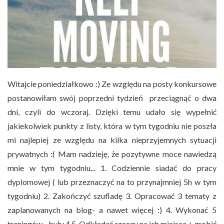
Witajcie poniedziałkowo :) Ze względu na posty konkursowe
postanowiłam swój poprzedni tydzień przeciągnąć o dwa
dni, czyli do wczoraj. Dzięki temu udało się wypełnić
jakiekolwiek punkty z listy, która w tym tygodniu nie poszła
mi najlepiej ze względu na kilka nieprzyjemnych sytuacji
prywatnych :( Mam nadzieję, że pozytywne moce nawiedzą
mnie w tym tygodniu... 1. Codziennie siadać do pracy
dyplomowej ( lub przeznaczyć na to przynajmniej 5h w tym
tygodniu) 2. Zakończyć szufladę 3. Opracować 3 tematy z
zaplanowanych na blog- a nawet więcej :) 4. Wykonać 5
treningów - były 4 5. Odkładać rzeczy na ich miejsce + zrobić