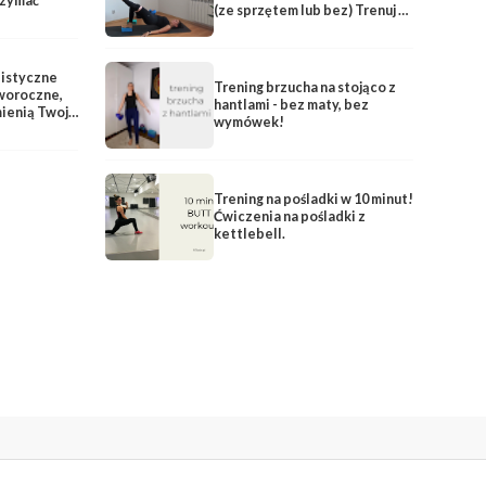
rzymać
(ze sprzętem lub bez) Trenuj z
FITlovin (follow along)
listyczne
Trening brzucha na stojąco z
woroczne,
hantlami - bez maty, bez
ienią Twoje
wymówek!
Trening na pośladki w 10 minut!
Ćwiczenia na pośladki z
kettlebell.