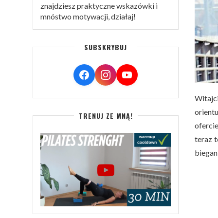
znajdziesz praktyczne wskazówki i
mnóstwo motywacji, działaj!
SUBSKRYBUJ
Witajc
orient
TRENUJ ZE MNĄ!
oferci
teraz 
biegani