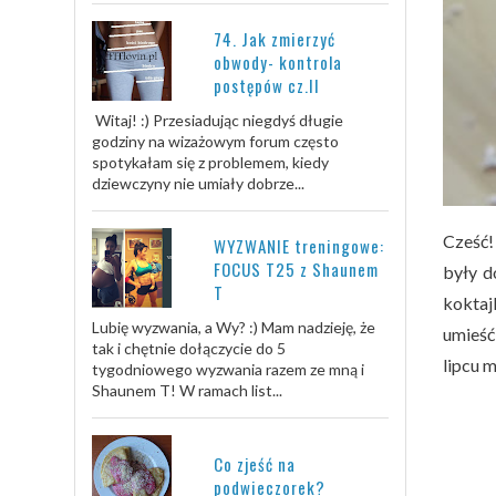
74. Jak zmierzyć
obwody- kontrola
postępów cz.II
Witaj! :) Przesiadując niegdyś długie
godziny na wizażowym forum często
spotykałam się z problemem, kiedy
dziewczyny nie umiały dobrze...
Cześć!
WYZWANIE treningowe:
FOCUS T25 z Shaunem
były d
T
koktajl
Lubię wyzwania, a Wy? :) Mam nadzieję, że
umieść
tak i chętnie dołączycie do 5
lipcu 
tygodniowego wyzwania razem ze mną i
Shaunem T! W ramach list...
Co zjeść na
podwieczorek?