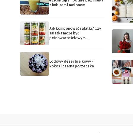
#1 Koktajl smoothie bez mleka
z imbirem i melonem
Jak komponować sałatki? Czy
sałatka może być
pełnowartościowym
posiłkiem?
Lodowy deser białkowy -
kokos i czarna porzeczka