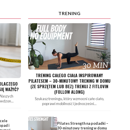
TRENING
TRENING CAŁEGO CIAŁA INSPIROWANY
PILATESEM – 30-MINUTOWY TRENING W DOMU
 DLACZEGO
(ZE SPRZĘTEM LUB BEZ) TRENUJ Z FITLOVIN
SIĘ WAŻYĆ?
(FOLLOW ALONG)
 Waszych
Szukasz treningu, który wzmocni całe ciało,
wdzon...
poprawi mobilność i jednocześni...
 cele
Pilates Strength na pośladki –
opad i
30-minutowy trening w domu