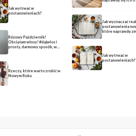
naprawdę się ich t
Jak wytrwać w
postanowieniach?
Jak wyznaczać rea
postanowienia no
które naprawdę zm
życie?
Różowy Październik!
Obcięłam włosy! #dajwlos i
prosty, darmowy sposób, w
który Ty też możesz pomóc :)
Jak wytrwać w
postanowieniach?
Rzeczy, które warto zrobić w
Nowym Roku
FACEBOOK
INSTAGRAM
YOUTUBE