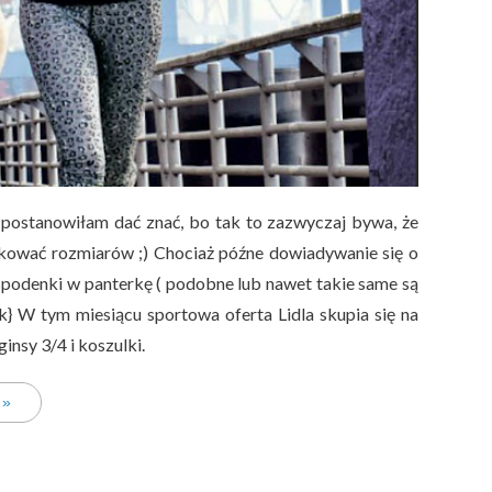
aj postanowiłam dać znać, bo tak to zazwyczaj bywa, że
rakować rozmiarów ;) Chociaż późne dowiadywanie się o
spodenki w panterkę ( podobne lub nawet takie same są
ik} W tym miesiącu sportowa oferta Lidla skupia się na
insy 3/4 i koszulki.
 »