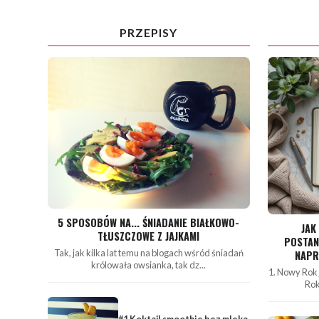
PRZEPISY
5 SPOSOBÓW NA... ŚNIADANIE BIAŁKOWO-
JAK
TŁUSZCZOWE Z JAJKAMI
POSTAN
Tak, jak kilka lat temu na blogach wśród śniadań
NAPR
królowała owsianka, tak dz...
1. Nowy Rok
Rok