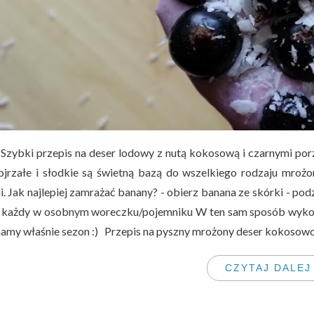
 Szybki przepis na deser lodowy z nutą kokosową i czarnymi porz
ojrzałe i słodkie są świetną bazą do wszelkiego rodzaju mroż
i. Jak najlepiej zamrażać banany? - obierz banana ze skórki - podz
 każdy w osobnym woreczku/pojemniku W ten sam sposób wykorzy
mamy właśnie sezon :) Przepis na pyszny mrożony deser kokoso
CZYTAJ DALEJ