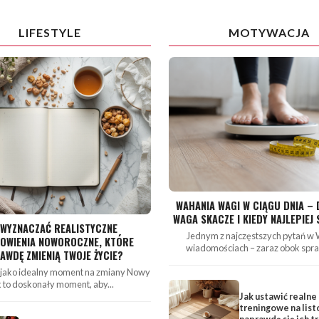
LIFESTYLE
MOTYWACJA
WAHANIA WAGI W CIĄGU DNIA –
WAGA SKACZE I KIEDY NAJLEPIEJ 
 WYZNACZAĆ REALISTYCZNE
Jednym z najczęstszych pytań w
OWIENIA NOWOROCZNE, KTÓRE
wiadomościach – zaraz obok spra
AWDĘ ZMIENIĄ TWOJE ŻYCIE?
 jako idealny moment na zmiany Nowy
 to doskonały moment, aby...
Jak ustawić realne
treningowe na list