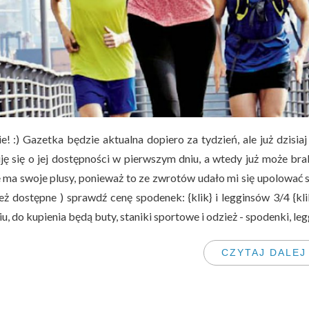
ie! :) Gazetka będzie aktualna dopiero za tydzień, ale już dzisi
uję się o jej dostępności w pierwszym dniu, a wtedy już może b
e ma swoje plusy, ponieważ to ze zwrotów udało mi się upolować 
też dostępne ) sprawdź cenę spodenek: {klik} i legginsów 3/4 {kl
u, do kupienia będą buty, staniki sportowe i odzież - spodenki, legg
CZYTAJ DALEJ