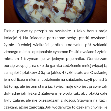
Dzisiaj pierwszy przepis na owsiankę ;) Jako bonus moja
kolacja! :) Na śniadanie potrzebne będą: -płatki owsiane i
żytnie -średniej wielkości jabłko -rodzynki -pół szklanki
zimnego mleka -opcjonalnie cynamon Płatki owsiane i żytnie
mieszam i trzymam je w jednym pojemniku. Odmierzam
porcję wsypując na oko do garnka codziennie mniej więcej tą
samą ilość płatków ;) Są to jakieś 4 łyżki stołowe. Owsiankę
jem od liceum niemal codziennie na śniadanie, czyli ponad 5
lat (omg, ale jestem stara już ) więc moje oko jest prawie tak
dokładne jak łyżka ;) Zalewam je wodą tak, aby płatki całe
były zalane, ale nie przesadzam z ilością. Stawiam na gaz i
czekam, aż się zagotują. Jak woda wrze to czekam chwilę i je