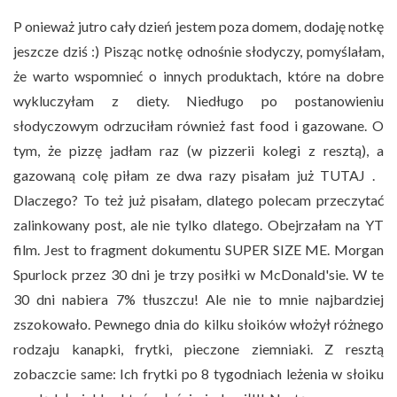
P onieważ jutro cały dzień jestem poza domem, dodaję notkę
jeszcze dziś :) Pisząc notkę odnośnie słodyczy, pomyślałam,
że warto wspomnieć o innych produktach, które na dobre
wykluczyłam z diety. Niedługo po postanowieniu
słodyczowym odrzuciłam również fast food i gazowane. O
tym, że pizzę jadłam raz (w pizzerii kolegi z resztą), a
gazowaną colę piłam ze dwa razy pisałam już TUTAJ .
Dlaczego? To też już pisałam, dlatego polecam przeczytać
zalinkowany post, ale nie tylko dlatego. Obejrzałam na YT
film. Jest to fragment dokumentu SUPER SIZE ME. Morgan
Spurlock przez 30 dni je trzy posiłki w McDonald'sie. W te
30 dni nabiera 7% tłuszczu! Ale nie to mnie najbardziej
zszokowało. Pewnego dnia do kilku słoików włożył różnego
rodzaju kanapki, frytki, pieczone ziemniaki. Z resztą
zobaczcie same: Ich frytki po 8 tygodniach leżenia w słoiku