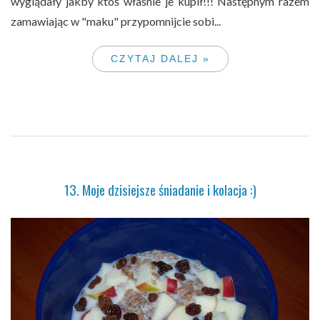
wyglądały jakby ktoś właśnie je kupił!!! Następnym razem
zamawiając w "maku" przypomnijcie sobi...
CZYTAJ DALEJ »
13. Moje dzisiejsze śniadanie i kolacja :)