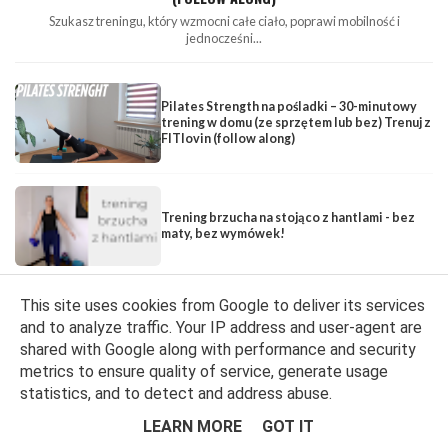
Szukasz treningu, który wzmocni całe ciało, poprawi mobilność i
jednocześni...
Pilates Strength na pośladki – 30-minutowy
trening w domu (ze sprzętem lub bez) Trenuj z
FITlovin (follow along)
Trening brzucha na stojąco z hantlami - bez
maty, bez wymówek!
This site uses cookies from Google to deliver its services
Trening na pośladki w 10 minut! Ćwiczenia na
and to analyze traffic. Your IP address and user-agent are
pośladki z kettlebell.
shared with Google along with performance and security
metrics to ensure quality of service, generate usage
statistics, and to detect and address abuse.
LEARN MORE
GOT IT