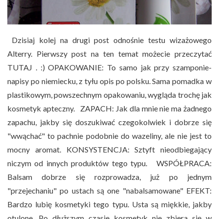
Dzisiaj kolej na drugi post odnośnie testu wizażowego
Alterry. Pierwszy post na ten temat możecie przeczytać
TUTAJ . :) OPAKOWANIE: To samo jak przy szamponie-
napisy po niemiecku, z tyłu opis po polsku. Sama pomadka w
plastikowym, powszechnym opakowaniu, wygląda trochę jak
kosmetyk apteczny. ZAPACH: Jak dla mnie nie ma żadnego
zapachu, jakby się doszukiwać czegokolwiek i dobrze się
"wwąchać" to pachnie podobnie do wazeliny, ale nie jest to
mocny aromat. KONSYSTENCJA: Sztyft nieodbiegający
niczym od innych produktów tego typu. WSPÓŁPRACA:
Balsam dobrze się rozprowadza, już po jednym
"przejechaniu" po ustach są one "nabalsamowane" EFEKT:
Bardzo lubię kosmetyki tego typu. Usta są miękkie, jakby
otulone. Po dłuższym czasie kosmetyk nie zbiera się w