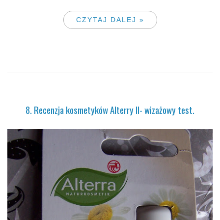
CZYTAJ DALEJ »
8. Recenzja kosmetyków Alterry II- wizażowy test.