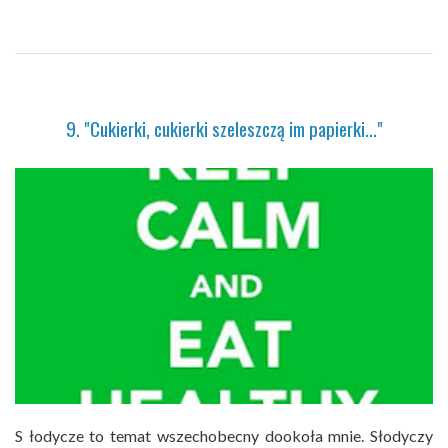
9. "Cukierki, cukierki szeleszczą im papierki..."
S łodycze to temat wszechobecny dookoła mnie. Słodyczy