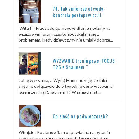
74. Jak zmierzyć obwody-
kontrola postępów cz.II
Witaj! :) Przesiadując niegdyś długie godziny na
wizażowym forum często spotykałam się z
problemem, kiedy dziewczyny nie umiały dobrze...
WYZWANIE treningowe: FOCUS
T25 z Shaunem T
Lubię wyzwania, a Wy? :) Mam nadzieję, że tak i
chętnie dołączycie do 5 tygodniowego wyzwania
razem ze mną i Shaunem T! W ramach list...
Co zjeść na podwieczorek?
Witajcie! Postanowiłam odpowiadać na pytania
często pojawiające się - nawet dzisiaj dostałam