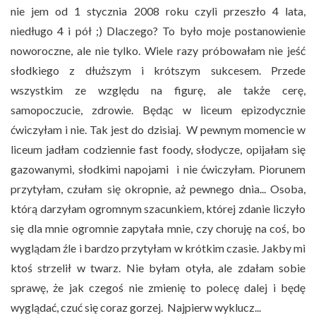
nie jem od 1 stycznia 2008 roku czyli przeszło 4 lata,
niedługo 4 i pół ;) Dlaczego? To było moje postanowienie
noworoczne, ale nie tylko. Wiele razy próbowałam nie jeść
słodkiego z dłuższym i krótszym sukcesem. Przede
wszystkim ze względu na figurę, ale także cerę,
samopoczucie, zdrowie. Będąc w liceum epizodycznie
ćwiczyłam i nie. Tak jest do dzisiaj. W pewnym momencie w
liceum jadłam codziennie fast foody, słodycze, opijałam się
gazowanymi, słodkimi napojami i nie ćwiczyłam. Piorunem
przytyłam, czułam się okropnie, aż pewnego dnia... Osoba,
którą darzyłam ogromnym szacunkiem, której zdanie liczyło
się dla mnie ogromnie zapytała mnie, czy choruję na coś, bo
wyglądam źle i bardzo przytyłam w krótkim czasie. Jakby mi
ktoś strzelił w twarz. Nie byłam otyła, ale zdałam sobie
sprawę, że jak czegoś nie zmienię to polecę dalej i będę
wyglądać, czuć się coraz gorzej. Najpierw wyklucz...