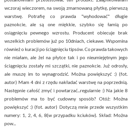
wczoraj wieczorem, na swoją zmarnowaną płytkę, pierwszą
warstwę. Potrafię co prawda "wyhodować" długie
paznokcie, ale są one miękkie, szybko się łamią po
osiągnięciu pewnego wzrostu. Producent obiecuje brak
wszelkich problemów już po 10dniach, ciekawe. Wspomina
również o kuracji po ściągnięciu tipsów. Co prawda takowych
nie miałam, ale żel na płytce tak i po nieumiejętnym jego
ściągnięciu zostały mi szczątki, nie paznokcie. Już odrosły,
ale muszę im to wynagrodzić. Można powiększyć :) (fot.
autor) Mam 4 dni z rzędu nakładać warstwę na poprzednią.
Następnie całość zmyć i powtarzać...regularnie :) Na jakie 8
problemów ma to być cudowny sposób? Otóż: Można
powiększyć :) (fot. autor) Dotyczą mnie przede wszystkim
numery: 1, 2, 4, 6, 8(w przypadku kciuków). Skład: Można
pow...