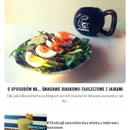
5 SPOSOBÓW NA... ŚNIADANIE BIAŁKOWO-TŁUSZCZOWE Z JAJKAMI
Tak, jak kilka lat temu na blogach wśród śniadań królowała owsianka, tak
dz...
#1 Koktajl smoothie bez mleka z imbirem i
melonem