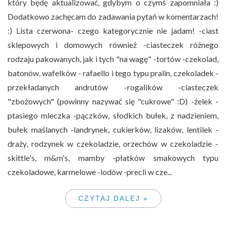
który będę aktualizować, gdybym o czymś zapomniała :)
Dodatkowo zachęcam do zadawania pytań w komentarzach!
:) Lista czerwona- czego kategorycznie nie jadam! -ciast
sklepowych i domowych również -ciasteczek różnego
rodzaju pakowanych, jak i tych "na wagę" -tortów -czekolad,
batonów, wafelków - rafaello i tego typu pralin, czekoladek -
przekładanych andrutów -rogalików -ciasteczek
"zbożowych" (powinny nazywać się "cukrowe" :D) -żelek -
ptasiego mleczka -pączków, słodkich bułek, z nadzieniem,
bułek maślanych -landrynek, cukierków, lizaków, lentilek -
draży, rodzynek w czekoladzie, orzechów w czekoladzie -
skittle's, m&m's, mamby -płatków smakowych typu
czekoladowe, karmelowe -lodów -precli w cze...
CZYTAJ DALEJ »