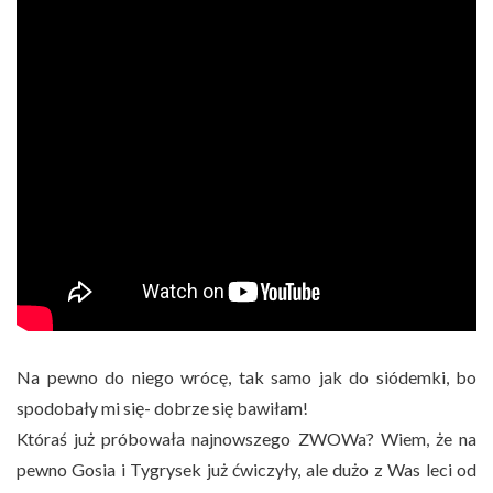
Na pewno do niego wrócę, tak samo jak do siódemki, bo
spodobały mi się- dobrze się bawiłam!
Któraś już próbowała najnowszego ZWOWa? Wiem, że na
pewno Gosia i Tygrysek już ćwiczyły, ale dużo z Was leci od