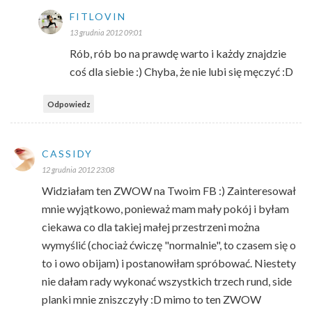
FITLOVIN
13 grudnia 2012 09:01
Rób, rób bo na prawdę warto i każdy znajdzie
coś dla siebie :) Chyba, że nie lubi się męczyć :D
Odpowiedz
CASSIDY
12 grudnia 2012 23:08
Widziałam ten ZWOW na Twoim FB :) Zainteresował
mnie wyjątkowo, ponieważ mam mały pokój i byłam
ciekawa co dla takiej małej przestrzeni można
wymyślić (chociaż ćwiczę "normalnie", to czasem się o
to i owo obijam) i postanowiłam spróbować. Niestety
nie dałam rady wykonać wszystkich trzech rund, side
planki mnie zniszczyły :D mimo to ten ZWOW