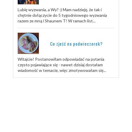
Lubię wyzwania, a Wy? :) Mam nadzieję, że tak i
chętnie dołączycie do 5 tygodniowego wyzwania
razem ze mną i Shaunem T! W ramach list...
Co zjeść na podwieczorek?
Witajcie! Postanowiłam odpowiadać na pytania
często pojawiające się - nawet dzisiaj dostałam
wiadomość w temacie, więc zmotywowałam się...
TRENUJ ZE MNĄ