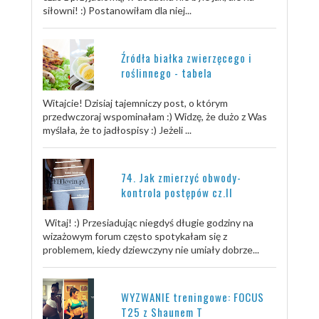
siłowni! :) Postanowiłam dla niej...
Źródła białka zwierzęcego i
roślinnego - tabela
Witajcie! Dzisiaj tajemniczy post, o którym
przedwczoraj wspominałam :) Widzę, że dużo z Was
myślała, że to jadłospisy :) Jeżeli ...
74. Jak zmierzyć obwody-
kontrola postępów cz.II
Witaj! :) Przesiadując niegdyś długie godziny na
wizażowym forum często spotykałam się z
problemem, kiedy dziewczyny nie umiały dobrze...
WYZWANIE treningowe: FOCUS
T25 z Shaunem T