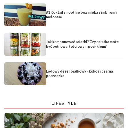
#1 Koktajl smoothie bez mleka z imbirem i
melonem
Jak komponować sałatki? Czy sałatka może
być pełnowartościowym posiłkiem?
Lodowy deser białkowy - kokos i czarna
porzeczka
LIFESTYLE