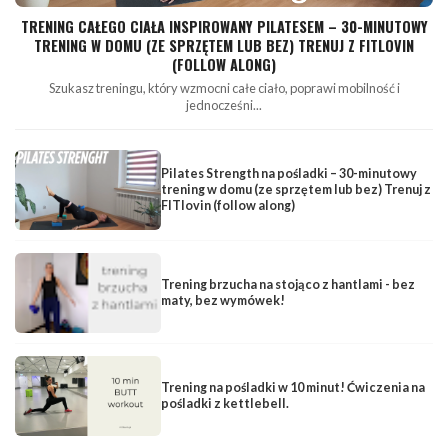
TRENING CAŁEGO CIAŁA INSPIROWANY PILATESEM – 30-MINUTOWY
TRENING W DOMU (ZE SPRZĘTEM LUB BEZ) TRENUJ Z FITLOVIN
(FOLLOW ALONG)
Szukasz treningu, który wzmocni całe ciało, poprawi mobilność i
jednocześni...
Pilates Strength na pośladki – 30-minutowy
trening w domu (ze sprzętem lub bez) Trenuj z
FITlovin (follow along)
Trening brzucha na stojąco z hantlami - bez
maty, bez wymówek!
Trening na pośladki w 10 minut! Ćwiczenia na
pośladki z kettlebell.