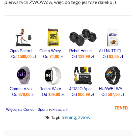
pierwszych ZWOWów, więc do tego jeszcze daleko ;)
Zipro Pacto Iconsole+ Bluetooth 5221
Olimp Whey Protein Complex 600g
Rebel ‎Hantle Hex żeliwne 2 x 12.5 kg
ALLNUTRITION Whey Protein Premium 700g
Od
1599,00
zł
Od
74,90
zł
Od
129,99
zł
Od
93,85
zł
Garmin Vivoactive 5 Bezel Orchid 010-02862-13
Redmi Watch 5 Lite Złoty
4FIZJO Aparat Do Drenażu Limfatycznego Med C6 (6-Komorowy 6 Trybów)
HUAWEI WATCH GT 5 46mm Active
Od
879,00
zł
Od
189,99
zł
Od
800,99
zł
Od
597,00
zł
Więcej na Ceneo - Sport i rekreacja »
trening
,
zwow
Tagi: