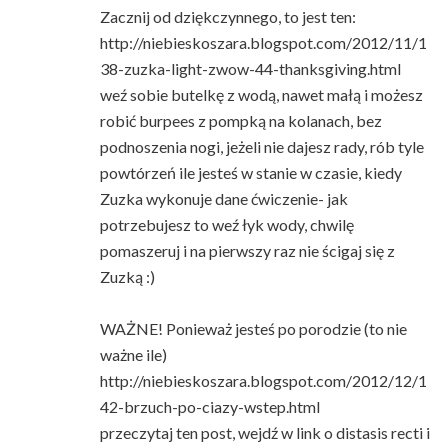
Zacznij od dziękczynnego, to jest ten:
http://niebieskoszara.blogspot.com/2012/11/1
38-zuzka-light-zwow-44-thanksgiving.html
weź sobie butelkę z wodą, nawet małą i możesz
robić burpees z pompką na kolanach, bez
podnoszenia nogi, jeżeli nie dajesz rady, rób tyle
powtórzeń ile jesteś w stanie w czasie, kiedy
Zuzka wykonuje dane ćwiczenie- jak
potrzebujesz to weź łyk wody, chwilę
pomaszeruj i na pierwszy raz nie ścigaj się z
Zuzką :)
WAŻNE! Ponieważ jesteś po porodzie (to nie
ważne ile)
http://niebieskoszara.blogspot.com/2012/12/1
42-brzuch-po-ciazy-wstep.html
przeczytaj ten post, wejdź w link o distasis recti i