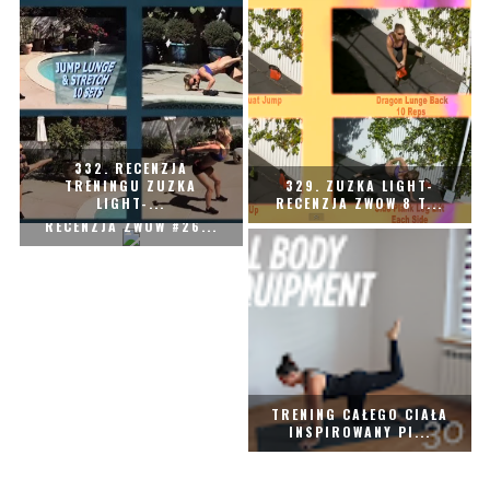
332. RECENZJA
TRENINGU ZUZKA
329. ZUZKA LIGHT-
LIGHT-...
RECENZJA ZWOW 8 T...
327. ZUZKA LIGHT-
RECENZJA ZWOW #26...
TRENING CAŁEGO CIAŁA
INSPIROWANY PI...