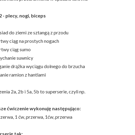
 - plecy, nogi, biceps
siad do ziemi ze sztangą z przodu
twy ciąg na prostych nogach
twy ciąg sumo
ychanie suwnicy
ąganie drążka wyciągu dolnego do brzucha
anie ramion z hantlami
nia 2a, 2b i 5a, 5b to superserie, czyli np.
ze ćwiczenie wykonuję następująco:
rzerwa, 1 ćw, przerwa, 1ćw, przerwa
rserię tak: