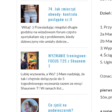
74. Jak zmierzyć
Dzień 2
obwody- kontrola
postępów cz.II
1. Przy
Witaj! :) Przesiadując niegdyś długie
godziny na wizażowym forum często
2a Mar
spotykałam się z problemem, kiedy
2b Mar
dziewczyny nie umiały dobrze...
3. Wyp
4. Ści
WYZWANIE treningowe:
FOCUS T25 z Shaunem
5. Ugin
T
Lubię wyzwania, a Wy? :) Mam nadzieję, że
Oznacze
tak i chętnie dołączycie do 5
tygodniowego wyzwania razem ze mną i
Shaunem T! W ramach list...
pierws
1ćw, p
Co zjeść na
podwieczorek?
a supe