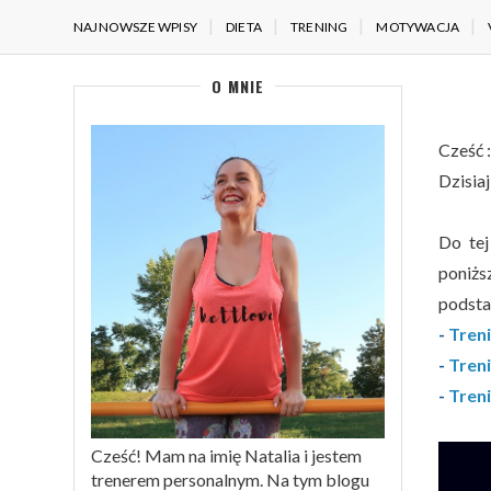
NAJNOWSZE WPISY
DIETA
TRENING
MOTYWACJA
O MNIE
Cześć :
Dzisiaj
Do tej
poniżs
podsta
-
Treni
-
Treni
-
Treni
Cześć! Mam na imię Natalia i jestem
trenerem personalnym. Na tym blogu