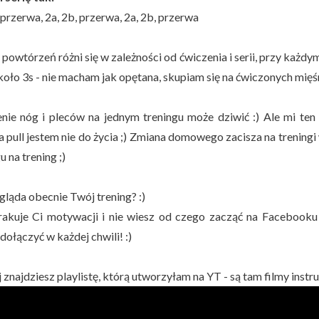
 przerwa, 2a, 2b, przerwa, 2a, 2b, przerwa
 powtórzeń różni się w zależności od ćwiczenia i serii, przy każd
koło 3s - nie macham jak opętana, skupiam się na ćwiczonych mięśn
nie nóg i pleców na jednym treningu może dziwić :) Ale mi ten
 pull jestem nie do życia ;) Zmiana domowego zacisza na treningi 
u na trening ;)
gląda obecnie Twój trening? :)
brakuje Ci motywacji i nie wiesz od czego zacząć na Faceboo
ołączyć w każdej chwili! :)
j znajdziesz playlistę, którą utworzyłam na YT - są tam filmy in