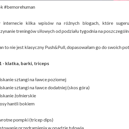
ok #bemorehuman
 internecie kilka wpisów na różnych blogach, które suger
zynanie treningów siłowych od podziału tygodnia na poszczególne 
an to nie jest klasyczny Push&Pull, dopasowałam go do swoich potr
 - klatka, barki, triceps
iskanie sztangi na ławce poziomej
skanie sztangi na ławce dodatniej (skos góra)
skanie żołnierskie
osy hantli bokiem
rotne pompki (tricep dips)
stowanie przedramienia w opadzie tułowia