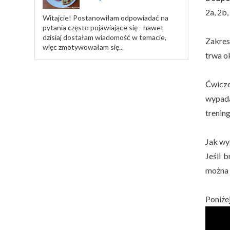
2a, 2b,
Witajcie! Postanowiłam odpowiadać na
pytania często pojawiające się - nawet
dzisiaj dostałam wiadomość w temacie,
Zakres
więc zmotywowałam się...
trwa o
Ćwicze
wypada
trening
Jak wy
Jeśli 
można d
Poniże