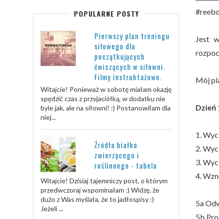
#reeb
POPULARNE POSTY
Pierwszy plan treningu
Jest w
siłowego dla
rozpoc
początkujących
ćwiczących w siłowni.
Filmy instruktażowe.
Mój pl
Witajcie! Ponieważ w sobotę miałam okazję
spędzić czas z przyjaciółką, w dodatku nie
Dzień 1
byle jak, ale na siłowni! :) Postanowiłam dla
niej...
1. Wyc
Źródła białka
2. Wyci
zwierzęcego i
3. Wyci
roślinnego - tabela
4. Wzn
Witajcie! Dzisiaj tajemniczy post, o którym
przedwczoraj wspominałam :) Widzę, że
dużo z Was myślała, że to jadłospisy :)
5a Odw
Jeżeli ...
5b Pro