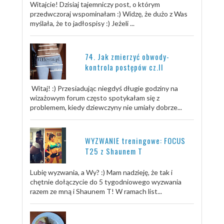
Witajcie! Dzisiaj tajemniczy post, o którym
przedwczoraj wspominałam :) Widzę, że dużo z Was
myślała, że to jadłospisy :) Jeżeli ...
74. Jak zmierzyć obwody-
kontrola postępów cz.II
Witaj! :) Przesiadując niegdyś długie godziny na
wizażowym forum często spotykałam się z
problemem, kiedy dziewczyny nie umiały dobrze...
WYZWANIE treningowe: FOCUS
T25 z Shaunem T
Lubię wyzwania, a Wy? :) Mam nadzieję, że tak i
chętnie dołączycie do 5 tygodniowego wyzwania
razem ze mną i Shaunem T! W ramach list...