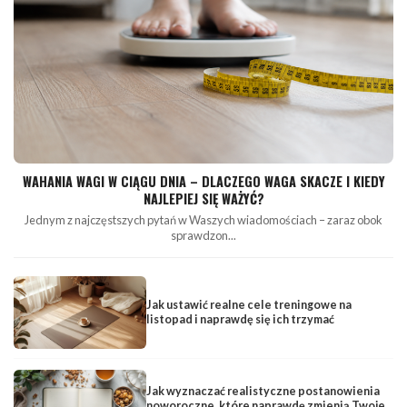
WAHANIA WAGI W CIĄGU DNIA – DLACZEGO WAGA SKACZE I KIEDY
NAJLEPIEJ SIĘ WAŻYĆ?
Jednym z najczęstszych pytań w Waszych wiadomościach – zaraz obok
sprawdzon...
Jak ustawić realne cele treningowe na
listopad i naprawdę się ich trzymać
Jak wyznaczać realistyczne postanowienia
noworoczne, które naprawdę zmienią Twoje