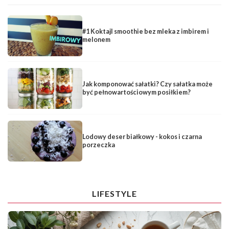
#1 Koktajl smoothie bez mleka z imbirem i
melonem
Jak komponować sałatki? Czy sałatka może
być pełnowartościowym posiłkiem?
Lodowy deser białkowy - kokos i czarna
porzeczka
LIFESTYLE