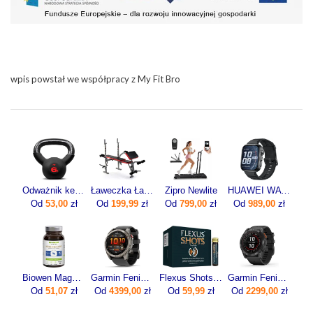
wpis powstał we współpracy z My Fit Bro
Odważnik kettlebell żeliwny 6kg
Ławeczka Ławka Pod Sztangę Do Ćwiczeń Modlitewnik
Zipro Newlite
HUAWEI WATCH FIT 5 Pro Czarny
Od
53,00
zł
Od
199,99
zł
Od
799,00
zł
Od
989,00
zł
Biowen Magnez Chelatowany 840mg 100kaps.
Garmin Fenix 8 Pro 51mm Grafitowy
Flexus Shots 20x10ml
Garmin Fenix 7x Pro Solar Szaro-czarny (0100-2778-01)
Od
51,07
zł
Od
4399,00
zł
Od
59,99
zł
Od
2299,00
zł