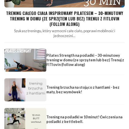
TRENING CAŁEGO CIAŁA INSPIROWANY PILATESEM – 30-MINUTOWY
TRENING W DOMU (ZE SPRZĘTEM LUB BEZ) TRENUJ Z FITLOVIN
(FOLLOW ALONG)
Szukasz treningu, który wzmocni całe ciało, poprawi mobilność i
jednocześni...
Pilates Strength na pośladki – 30-minutowy
trening w domu (ze sprzętem lub bez) Trenuj z
FITlovin (follow along)
Trening brzucha na stojąco z hantlami - bez
maty, bez wymówek!
Trening na pośladki w 10 minut! Ćwiczenia na
pośladki z kettlebell.