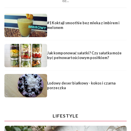
dz...
#1 Koktajl smoothie bez mleka z imbirem i
melonem
Jak komponować sałatki? Czy sałatka może
być pełnowartościowym posiłkiem?
Lodowy deser białkowy - kokos i czarna
porzeczka
LIFESTYLE