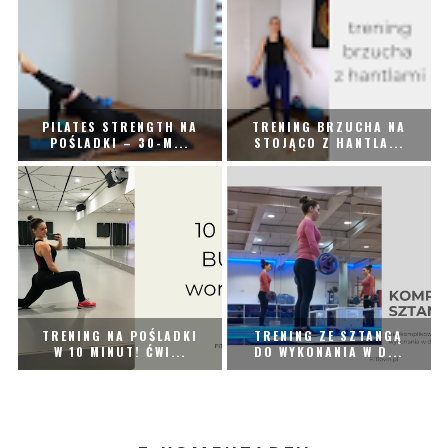
PILATES STRENGTH NA
TRENING BRZUCHA NA
POŚLADKI – 30-M...
STOJĄCO Z HANTLA...
TRENING NA POŚLADKI
TRENING ZE SZTANGĄ
W 10 MINUT! ĆWI...
DO WYKONANIA W D...