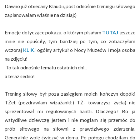
Dawno już obiecany Klaudii, post odnośnie treningu siłowego
zaplanowałam właśnie na dzisiaj:)
Emocje dotyczące pokazu, o którym pisałam
TUTAJ
jeszcze
mnie nie opuściły, tym bardziej po tym, co zobaczyłam
wczoraj
KLIK!
ogólny artykuł o Nocy Muzeów i moja osoba
na zdjęciu!
To tak odnośnie tematu ostatnich dni...
a teraz sedno!
Trening siłowy był poza zasięgiem moich kończyn dopóki
TŻet (pozdrawiam wizażanki;) TŻ- towarzysz życia) nie
sprezentował mi regulowanych hantli. Dlaczego? Bo ja
wstydliwe dziewczę jestem i nie mogłam się przemóc do
prób siłowego na siłowni z prawdziwego zdarzenia.
Generalnie wolę ćwiczyć w domu. Po połogu chodziłam do