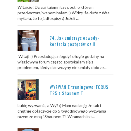
Witajcie! Dzisiaj tajemniczy post, o którym
przedwczoraj wspominałam :) Widzę, że dużo z Was
myślała, że to jadłospisy :) Jeżeli ...
74. Jak zmierzyć obwody-
kontrola postępów cz.II
Witaj! :) Przesiadując niegdyś długie godziny na
wizażowym forum często spotykałam się z
problemem, kiedy dziewczyny nie umiały dobrze...
WYZWANIE treningowe: FOCUS
T25 z Shaunem T
Lubię wyzwania, a Wy? :) Mam nadzieję, że tak i
chętnie dołączycie do 5 tygodniowego wyzwania
razem ze mną i Shaunem T! W ramach list...