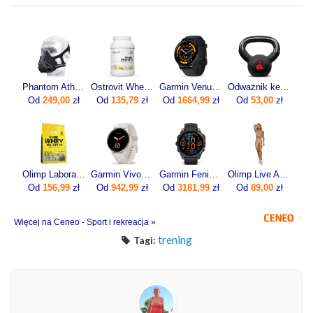
Phantom Athletics Maska Treningowa Wydolnościowa Fitness L
Ostrovit Whey Protein 700g
Garmin Venu 3 45mm Grafitowy (0100-2784-01)
Odważnik kettlebell żeliwny 6kg
Od
249,00
zł
Od
135,79
zł
Od
1664,99
zł
Od
53,00
zł
Olimp Laboratories Pure Whey Isolate 95 600g
Garmin Vivoactive 5 Ivory (010-02862-11)
Garmin Fenix 8 47mm Slate grey z czarnym paskiem
Olimp Live And Fight Damskie krótkie legginsy Queens Gang Olimp Women's Short Leggings High Waist XL
Od
156,99
zł
Od
942,99
zł
Od
3181,99
zł
Od
89,00
zł
Więcej na Ceneo - Sport i rekreacja »
trening
Tagi: