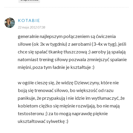
KOTABIE
22 maja 2012 07:38
generalnie najlepszym połączeniem są ćwiczenia
siłowe (ok 3x w tygdniu) z aerobami (3-4x w tyg), jeśli
chce się spalać tkankę tłuszczową ;) aeroby ją spalają
natomiast trening siłowy pozwala zmniejszyć spalanie
mięśni, poza tym ładnie je kształtuje :)
w ogóle cieszę się, że widzę Dziewczyny, które nie
boją się trenować siłowo, bo większość od razu
panikuje, że przypakują i nie idzie im wytłumaczyć, że
kobietom ciężko się mięśnie rozwijają, bo nie mają
testosteronu ;) za to mogą naprawdę pięknie
ukształtować sylwetkę :)