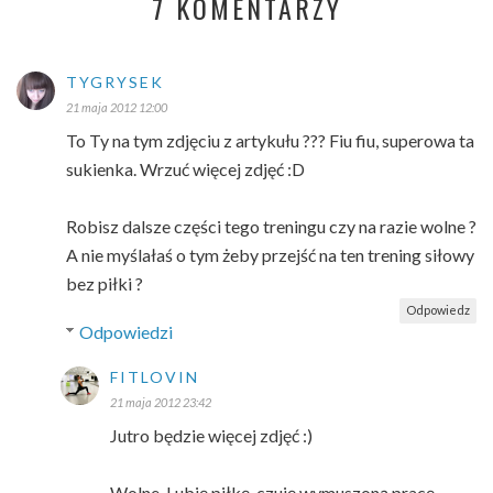
7 KOMENTARZY
TYGRYSEK
21 maja 2012 12:00
To Ty na tym zdjęciu z artykułu ??? Fiu fiu, superowa ta
sukienka. Wrzuć więcej zdjęć :D
Robisz dalsze części tego treningu czy na razie wolne ?
A nie myślałaś o tym żeby przejść na ten trening siłowy
bez piłki ?
Odpowiedz
Odpowiedzi
FITLOVIN
21 maja 2012 23:42
Jutro będzie więcej zdjęć :)
Wolne. Lubię piłkę, czuję wymuszoną pracę