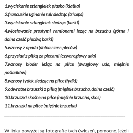
1.wyciskanie sztangielek płasko (klatka)
2.francuskie uginanie rak siedząc (triceps)
3.wyciskanie sztangielek siedząc (barki)
4.wiosłowanie prostymi ramionami leząc na brzuchu (górna i
dolna cześć pleców, barki)
5.wznosy z opadu (dolna czesc pleców)
6.przysiad z piłką za plecami (czworoglowy uda)
7.wznosy bioder leżąc na piłce (dwugłowy uda, mięśnie
pośladków)
8.wznosy łydek siedząc na piłce (łydki)
9.odwrotne brzuszki z piłką (mięśnie brzucha, dolna cześć)
10.brzuszki skośne na piłce (mięśnie brzucha, skos)
11.brzuszki na piłce (mięśnie brzucha)
____________________________________________________________________
W linku powyżej są fotografie tych ćwiczeń, pomocne, jeżeli