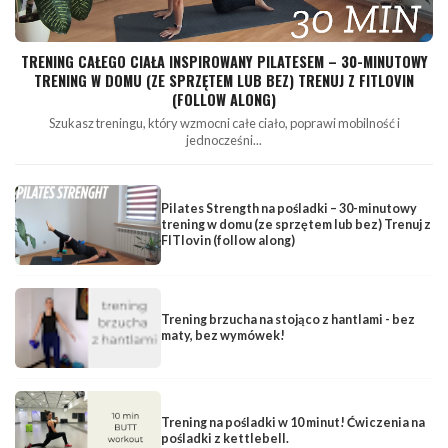
TRENING CAŁEGO CIAŁA INSPIROWANY PILATESEM – 30-MINUTOWY
TRENING W DOMU (ZE SPRZĘTEM LUB BEZ) TRENUJ Z FITLOVIN
(FOLLOW ALONG)
Szukasz treningu, który wzmocni całe ciało, poprawi mobilność i
jednocześni...
Pilates Strength na pośladki – 30-minutowy
trening w domu (ze sprzętem lub bez) Trenuj z
FITlovin (follow along)
Trening brzucha na stojąco z hantlami - bez
maty, bez wymówek!
Trening na pośladki w 10 minut! Ćwiczenia na
pośladki z kettlebell.