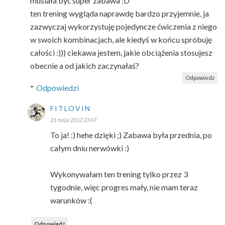
musiała być super zabawa :D
ten trening wygląda naprawdę bardzo przyjemnie, ja
zazwyczaj wykorzystuję pojedyncze ćwiczenia z niego
w swoich kombinacjach, ale kiedyś w końcu spróbuję
całości :))) ciekawa jestem, jakie obciążenia stosujesz
obecnie a od jakich zaczynałaś?
Odpowiedz
Odpowiedzi
FITLOVIN
21 maja 2012 23:47
To ja! :) hehe dzięki ;) Zabawa była przednia, po
całym dniu nerwówki :)
Wykonywałam ten trening tylko przez 3
tygodnie, więc progres mały, nie mam teraz
warunków :(
Odpowiedz