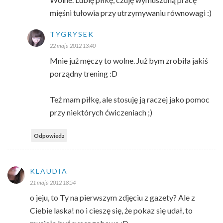
mięśni tułowia przy utrzymywaniu równowagi :)
TYGRYSEK
22 maja 2012 13:40
Mnie już męczy to wolne. Już bym zrobiła jakiś
porządny trening :D
Też mam piłkę, ale stosuję ją raczej jako pomoc
przy niektórych ćwiczeniach ;)
Odpowiedz
KLAUDIA
21 maja 2012 18:54
o jeju, to Ty na pierwszym zdjęciu z gazety? Ale z
Ciebie laska! no i cieszę się, że pokaz się udał, to