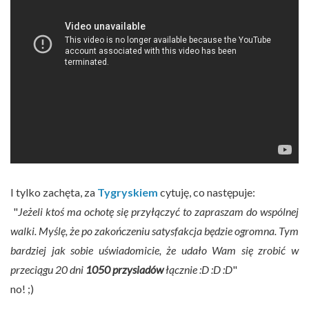
I tylko zachęta, za
Tygryskiem
cytuję, co następuje:
"
Jeżeli ktoś ma ochotę się przyłączyć to zapraszam do wspólnej
walki. Myślę, że po zakończeniu satysfakcja będzie ogromna. Tym
bardziej jak sobie uświadomicie, że udało Wam się zrobić w
przeciągu 20 dni
1050 przysiadów
łącznie :D :D :D
"
no! ;)