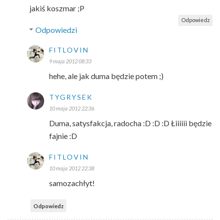
jakiś koszmar ;P
Odpowiedz
Odpowiedzi
FITLOVIN
9 maja 2012 08:33
hehe, ale jak duma będzie potem ;)
TYGRYSEK
10 maja 2012 22:36
Duma, satysfakcja, radocha :D :D :D Łiiiiii będzie
fajnie :D
FITLOVIN
10 maja 2012 22:38
samozachłyt!
Odpowiedz