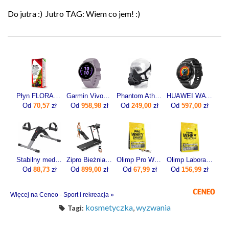
Do jutra :)
Jutro TAG: Wiem co jem! :)
Płyn FLORADIX żelazo i witaminy 500ml
Garmin Vivoactive 5 Bezel Orchid 010-02862-13
Phantom Athletics Maska Treningowa Wydolnościowa Fitness L
HUAWEI WATCH GT 5 46mm Active
Od
70,57
zł
Od
958,98
zł
Od
249,00
zł
Od
597,00
zł
Stabilny medyczny rotor rowerek rehabilitacyjny z licznikiem RR100AM marki ActionMED
Zipro Bieżnia Elektryczna Domowa Składana Pod Łóżko 1-12Km/H Forma Lite
Olimp Pro Whey Shake 700g
Olimp Laboratories Pure Whey Isolate 95 600g
Od
88,73
zł
Od
899,00
zł
Od
67,99
zł
Od
156,99
zł
Więcej na Ceneo - Sport i rekreacja »
kosmetyczka
,
wyzwania
Tagi: