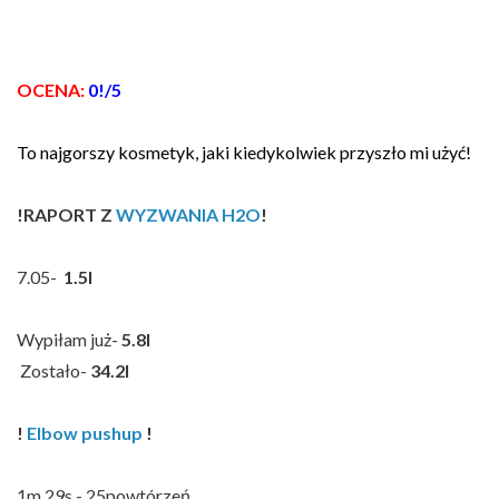
OCENA:
0!/5
To najgorszy kosmetyk, jaki kiedykolwiek przyszło mi użyć!
!RAPORT Z
WYZWANIA H2O
!
7.05-
1.5l
Wypiłam już-
5.8l
Zostało-
34.2l
!
Elbow pushup
!
1m 29s - 25powtórzeń