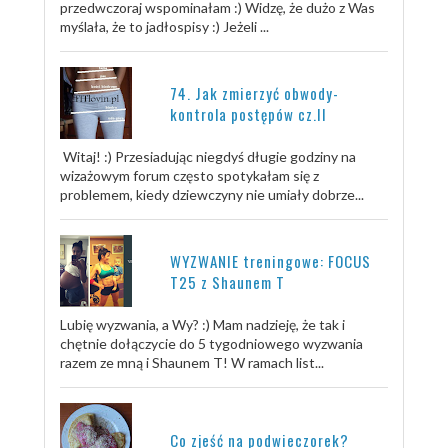
przedwczoraj wspominałam :) Widzę, że dużo z Was
myślała, że to jadłospisy :) Jeżeli ...
74. Jak zmierzyć obwody-
kontrola postępów cz.II
Witaj! :) Przesiadując niegdyś długie godziny na
wizażowym forum często spotykałam się z
problemem, kiedy dziewczyny nie umiały dobrze...
WYZWANIE treningowe: FOCUS
T25 z Shaunem T
Lubię wyzwania, a Wy? :) Mam nadzieję, że tak i
chętnie dołączycie do 5 tygodniowego wyzwania
razem ze mną i Shaunem T! W ramach list...
Co zjeść na podwieczorek?