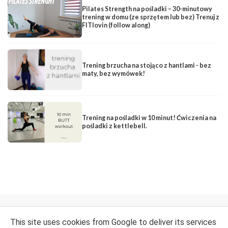
Pilates Strength na pośladki – 30-minutowy
trening w domu (ze sprzętem lub bez) Trenuj z
FITlovin (follow along)
Trening brzucha na stojąco z hantlami - bez
maty, bez wymówek!
Trening na pośladki w 10 minut! Ćwiczenia na
pośladki z kettlebell.
FACEBOOK
INSTAGRAM
YOUTUBE
This site uses cookies from Google to deliver its services