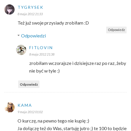
TYGRYSEK
8 maja 2012 21:33
Też już swoje przysiady zrobiłam :D
Odpowiedz
Odpowiedzi
FITLOVIN
8 maja 2012 21:38
zrobiłam wczorajsze i dzisiejsze raz po raz, żeby
nie być w tyle :)
Odpowiedz
KAMA
9 maja 2012 01:02
O kurczę, na pewno tego nie kupię ;)
Ja dołączę też do Was, startuję jutro ;) te 100 to będzie