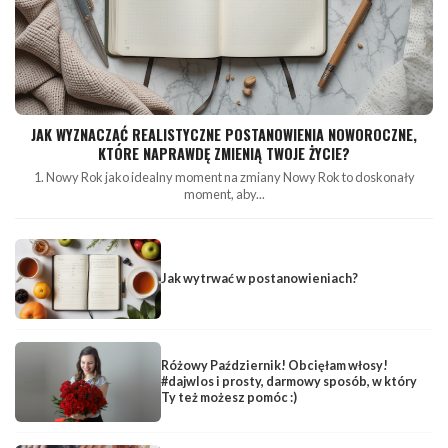
JAK WYZNACZAĆ REALISTYCZNE POSTANOWIENIA NOWOROCZNE,
KTÓRE NAPRAWDĘ ZMIENIĄ TWOJE ŻYCIE?
1. Nowy Rok jako idealny moment na zmiany Nowy Rok to doskonały
moment, aby...
Jak wytrwać w postanowieniach?
Różowy Październik! Obcięłam włosy!
#dajwlos i prosty, darmowy sposób, w który
Ty też możesz pomóc :)