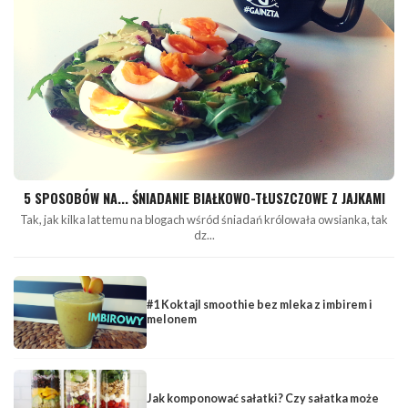
5 SPOSOBÓW NA... ŚNIADANIE BIAŁKOWO-TŁUSZCZOWE Z JAJKAMI
Tak, jak kilka lat temu na blogach wśród śniadań królowała owsianka, tak
dz...
#1 Koktajl smoothie bez mleka z imbirem i
melonem
Jak komponować sałatki? Czy sałatka może