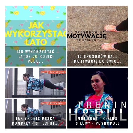
JAK WYKORZYSTAĆ
LATO? CO ROBIĆ
10 SPOSOBÓW NA...
PODC...
MOTYWACJĘ DO ĆWIC...
JAK ZROBIĆ MĘSKĄ
MÓJ NOWY TRENING
POMPKĘ? - 3 TECHNI...
SIŁOWY - PUSH&PULL