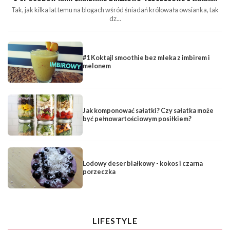
Tak, jak kilka lat temu na blogach wśród śniadań królowała owsianka, tak
dz...
#1 Koktajl smoothie bez mleka z imbirem i
melonem
Jak komponować sałatki? Czy sałatka może
być pełnowartościowym posiłkiem?
Lodowy deser białkowy - kokos i czarna
porzeczka
LIFESTYLE