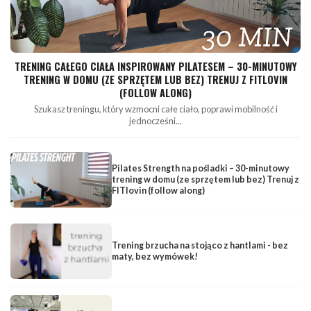
TRENING CAŁEGO CIAŁA INSPIROWANY PILATESEM – 30-MINUTOWY
TRENING W DOMU (ZE SPRZĘTEM LUB BEZ) TRENUJ Z FITLOVIN
(FOLLOW ALONG)
Szukasz treningu, który wzmocni całe ciało, poprawi mobilność i
jednocześni...
Pilates Strength na pośladki – 30-minutowy
trening w domu (ze sprzętem lub bez) Trenuj z
FITlovin (follow along)
Trening brzucha na stojąco z hantlami - bez
maty, bez wymówek!