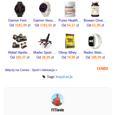
Garmin Fenix 8 47mm Slate grey z czarnym paskiem
Garmin Venu 3S Soft Gold z w kolorze Beżowym 0100278504
Pureo Health Kolagen Stawy + Stawy Kości Mięśnie Smak Neutralny 30 Porcji
Biowen Omega 3 Forte 90kaps.
Od
3181,99
zł
Od
1783,02
zł
Od
64,17
zł
Od
61,98
zł
Rebel Hantle Żeliwne Regulowane Zestaw 2X5Kg Automatyczne Skok Co 1Kg
Marbo Sport Maszyna Na Mięsień Czworogłowy Uda Mf U011 Czarny Antracyt Metalic
Olimp Whey Protein Complex 600g
Redmi Watch 5 Lite Złoty
Od
326,57
zł
Od
28,99
zł
Od
74,90
zł
Od
189,99
zł
Więcej na Ceneo - Sport i rekreacja »
inspiracje
Tagi:
FITlovin