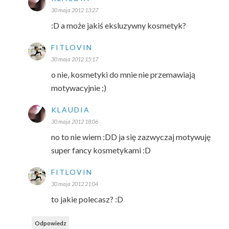
30 maja 2012 13:27
:D a może jakiś eksluzywny kosmetyk?
FITLOVIN
30 maja 2012 15:17
o nie, kosmetyki do mnie nie przemawiają
motywacyjnie ;)
KLAUDIA
30 maja 2012 18:06
no to nie wiem :DD ja się zazwyczaj motywuję
super fancy kosmetykami :D
FITLOVIN
30 maja 2012 21:04
to jakie polecasz? :D
Odpowiedz