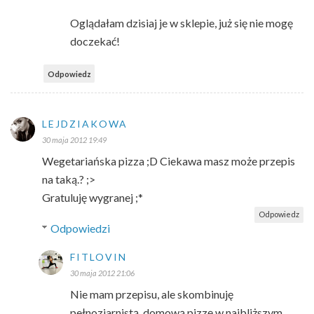
Oglądałam dzisiaj je w sklepie, już się nie mogę
doczekać!
Odpowiedz
LEJDZIAKOWA
30 maja 2012 19:49
Wegetariańska pizza ;D Ciekawa masz może przepis
na taką.? ;>
Gratuluję wygranej ;*
Odpowiedz
Odpowiedzi
FITLOVIN
30 maja 2012 21:06
Nie mam przepisu, ale skombinuję
pełnoziarnistą, domową pizzę w najbliższym