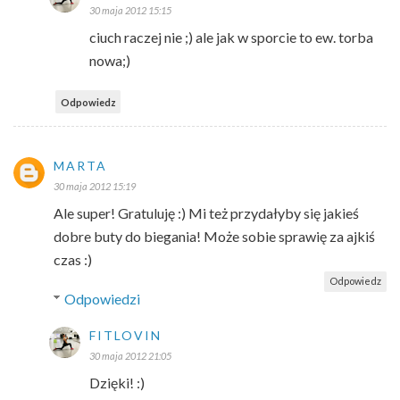
30 maja 2012 15:15
ciuch raczej nie ;) ale jak w sporcie to ew. torba
nowa;)
Odpowiedz
MARTA
30 maja 2012 15:19
Ale super! Gratuluję :) Mi też przydałyby się jakieś
dobre buty do biegania! Może sobie sprawię za ajkiś
czas :)
Odpowiedz
Odpowiedzi
FITLOVIN
30 maja 2012 21:05
Dzięki! :)