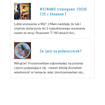
WYZWANIE treningowe: FOCUS
T25 z Shaunem T
Lubię wyzwania, a Wy? :) Mam nadzieję, że tak i
chętnie dołączycie do 5 tygodniowego wyzwania
razem ze mną i Shaunem T! W ramach list...
Co zjeść na podwieczorek?
Witajcie! Postanowiłam odpowiadać na pytania
często pojawiające się - nawet dzisiaj dostałam
wiadomość w temacie, więc zmotywowałam się...
TRENUJ ZE MNĄ