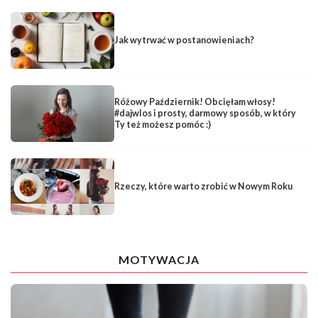
Jak wytrwać w postanowieniach?
Różowy Październik! Obcięłam włosy!
#dajwlos i prosty, darmowy sposób, w który
Ty też możesz pomóc :)
Rzeczy, które warto zrobić w Nowym Roku
MOTYWACJA