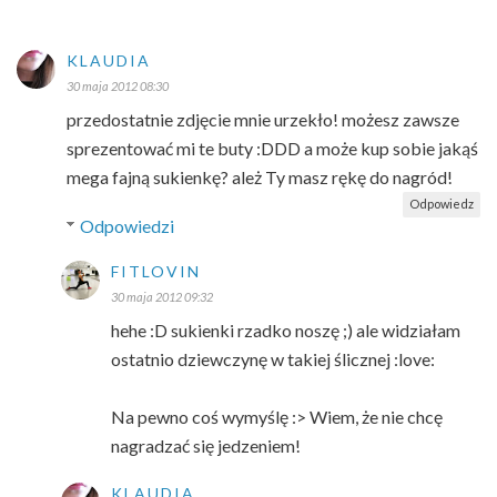
KLAUDIA
30 maja 2012 08:30
przedostatnie zdjęcie mnie urzekło! możesz zawsze
sprezentować mi te buty :DDD a może kup sobie jakąś
mega fajną sukienkę? ależ Ty masz rękę do nagród!
Odpowiedz
Odpowiedzi
FITLOVIN
30 maja 2012 09:32
hehe :D sukienki rzadko noszę ;) ale widziałam
ostatnio dziewczynę w takiej ślicznej :love:
Na pewno coś wymyślę :> Wiem, że nie chcę
nagradzać się jedzeniem!
KLAUDIA