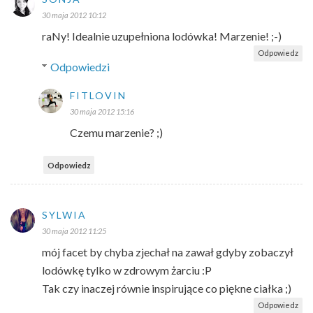
30 maja 2012 10:12
raNy! Idealnie uzupełniona lodówka! Marzenie! ;-)
Odpowiedz
Odpowiedzi
FITLOVIN
30 maja 2012 15:16
Czemu marzenie? ;)
Odpowiedz
SYLWIA
30 maja 2012 11:25
mój facet by chyba zjechał na zawał gdyby zobaczył
lodówkę tylko w zdrowym żarciu :P
Tak czy inaczej równie inspirujące co piękne ciałka ;)
Odpowiedz