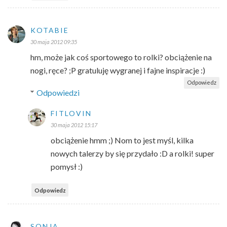
KOTABIE
30 maja 2012 09:35
hm, może jak coś sportowego to rolki? obciążenie na
nogi, ręce? ;P gratuluję wygranej i fajne inspiracje :)
Odpowiedz
Odpowiedzi
FITLOVIN
30 maja 2012 15:17
obciążenie hmm ;) Nom to jest myśl, kilka
nowych talerzy by się przydało :D a rolki! super
pomysł :)
Odpowiedz
SONJA