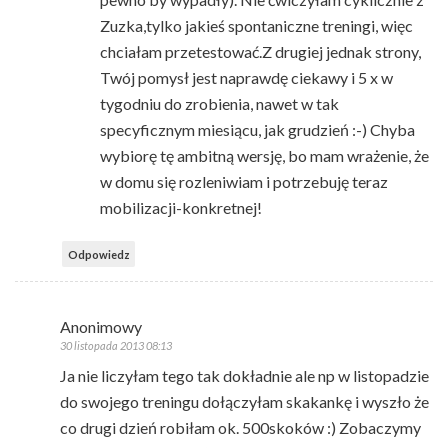
Zuzka,tylko jakieś spontaniczne treningi, więc
chciałam przetestować.Z drugiej jednak strony,
Twój pomysł jest naprawdę ciekawy i 5 x w
tygodniu do zrobienia, nawet w tak
specyficznym miesiącu, jak grudzień :-) Chyba
wybiorę tę ambitną wersję, bo mam wrażenie, że
w domu się rozleniwiam i potrzebuję teraz
mobilizacji-konkretnej!
Odpowiedz
Anonimowy
30 listopada 2013 08:13
Ja nie liczyłam tego tak dokładnie ale np w listopadzie
do swojego treningu dołączyłam skakankę i wyszło że
co drugi dzień robiłam ok. 500skoków :) Zobaczymy