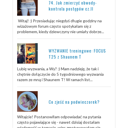
74. Jak zmierzyć obwody-
kontrola postępów cz.II
Witaj! :) Przesiadując niegdyś długie godziny na
wizażowym forum często spotykałam się z
problemem, kiedy dziewczyny nie umiały dobrze...
WYZWANIE treningowe: FOCUS
T25 z Shaunem T
Lubię wyzwania, a Wy? :) Mam nadzieję, że tak i
chętnie dołączycie do 5 tygodniowego wyzwania
razem ze mną i Shaunem T! W ramach list...
Co zjeść na podwieczorek?
Witajcie! Postanowiłam odpowiadać na pytania
często pojawiające się - nawet dzisiaj dostałam
wiadomość w temacie, więc zmotywowałam się...