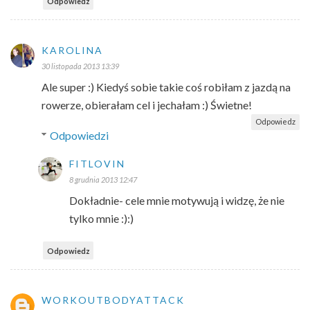
Odpowiedz
KAROLINA
30 listopada 2013 13:39
Ale super :) Kiedyś sobie takie coś robiłam z jazdą na
rowerze, obierałam cel i jechałam :) Świetne!
Odpowiedz
Odpowiedzi
FITLOVIN
8 grudnia 2013 12:47
Dokładnie- cele mnie motywują i widzę, że nie
tylko mnie :):)
Odpowiedz
WORKOUTBODYATTACK