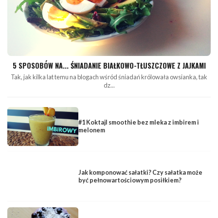
5 SPOSOBÓW NA... ŚNIADANIE BIAŁKOWO-TŁUSZCZOWE Z JAJKAMI
Tak, jak kilka lat temu na blogach wśród śniadań królowała owsianka, tak
dz...
#1 Koktajl smoothie bez mleka z imbirem i
melonem
Jak komponować sałatki? Czy sałatka może
być pełnowartościowym posiłkiem?