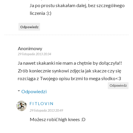
Ja po prostu skakałam dalej, bez szczególnego
liczenia :):)
Odpowiedz
Anonimowy
29 listopada 2013 20:34
Ja nawet skakanki nie mam a chętnie by dołączyła!!
Zrób koniecznie synkowi zdjęcia jak skacze czy się
rozciąga z Twojego opisu brzmi to mega słodko<3
Odpowiedz
Odpowiedzi
FITLOVIN
29 listopada 2013 20:49
Możesz robić high knees :D