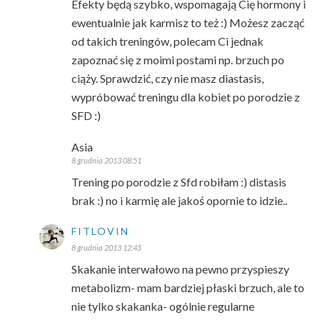
Efekty będą szybko, wspomagają Cię hormony i
ewentualnie jak karmisz to też :) Możesz zacząć
od takich treningów, polecam Ci jednak
zapoznać się z moimi postami np. brzuch po
ciąży. Sprawdzić, czy nie masz diastasis,
wypróbować treningu dla kobiet po porodzie z
SFD :)
Asia
8 grudnia 2013 08:51
Trening po porodzie z Sfd robiłam :) distasis
brak :) no i karmię ale jakoś opornie to idzie..
FITLOVIN
8 grudnia 2013 12:45
Skakanie interwałowo na pewno przyspieszy
metabolizm- mam bardziej płaski brzuch, ale to
nie tylko skakanka- ogólnie regularne