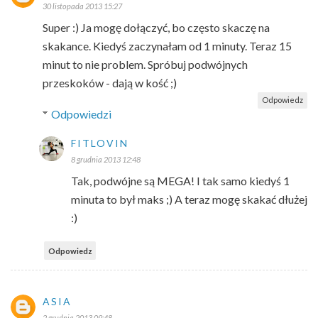
30 listopada 2013 15:27
Super :) Ja mogę dołączyć, bo często skaczę na
skakance. Kiedyś zaczynałam od 1 minuty. Teraz 15
minut to nie problem. Spróbuj podwójnych
przeskoków - dają w kość ;)
Odpowiedz
Odpowiedzi
FITLOVIN
8 grudnia 2013 12:48
Tak, podwójne są MEGA! I tak samo kiedyś 1
minuta to był maks ;) A teraz mogę skakać dłużej
:)
Odpowiedz
ASIA
2 grudnia 2013 09:48