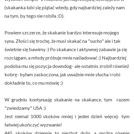
(skakanka lubi się plątać wtedy, gdy najbardziej zależy nam
na tym, by tego nie robiła :D).
Powiem szczerze, że skakanie bardzo interesuje mojego
syna. Złości się trochę, że musi skakać na "sucho" ale i tak
świetnie się bawimy :) Po skakance i aktywnej zabawie ja się
rozciągam, a młody próbuje mnie naśladować :) Najbardziej
podoba mu się pozycja downdog- ale ostatnio zrobił również
kobrę- byłam zaskoczona, jak uważnie mnie słucha i robi
dokładnie to, co mu mówię :)
W grudniu kontynuuję skakanie na skakance, tym razem
"zwiedzamy" USA :)
Jest niemal 1000 skoków mniej i jeden dzień więcej- tym
łatwiej ukończyć wyzwanie!
445 skoków dziennie to niezbyt dużo, a można równie