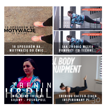
10 SPOSOBÓW NA...
JAK ZROBIĆ MĘSKĄ
MOTYWACJĘ DO ĆWIC...
POMPKĘ? - 3 TECHNI...
MÓJ NOWY TRENING
TRENING CAŁEGO CIAŁA
SIŁOWY - PUSH&PULL
INSPIROWANY PI...