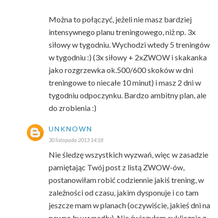
Można to połączyć, jeżeli nie masz bardziej
intensywnego planu treningowego, niż np. 3x
siłowy w tygodniu. Wychodzi wtedy 5 treningów
w tygodniu :) (3x siłowy + 2xZWOW i skakanka
jako rozgrzewka ok.500/600 skoków w dni
treningowe to niecałe 10 minut) i masz 2 dni w
tygodniu odpoczynku. Bardzo ambitny plan, ale
do zrobienia :)
UNKNOWN
30 listopada 2013 14:18
Nie śledzę wszystkich wyzwań, więc w zasadzie
pamiętając Twój post z listą ZWOW-ów,
postanowiłam robić codziennie jakiś trening, w
zależności od czasu, jakim dysponuje i co tam
jeszcze mam w planach (oczywiście, jakieś dni na
pewno by wypadły). Nie ćwiczyłam cyklicznie z