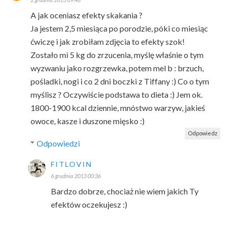
A jak oceniasz efekty skakania ?
Ja jestem 2,5 miesiąca po porodzie, póki co miesiąc
ćwiczę i jak zrobiłam zdjęcia to efekty szok!
Zostało mi 5 kg do zrzucenia, myślę właśnie o tym
wyzwaniu jako rozgrzewka, potem mel b : brzuch,
pośladki, nogi i co 2 dni boczki z Tiffany :) Co o tym
myślisz ? Oczywiście podstawa to dieta :) Jem ok.
1800-1900 kcal dziennie, mnóstwo warzyw, jakieś
owoce, kasze i duszone mięsko :)
Odpowiedz
Odpowiedzi
FITLOVIN
6 grudnia 2013 00:36
Bardzo dobrze, chociaż nie wiem jakich Ty
efektów oczekujesz :)