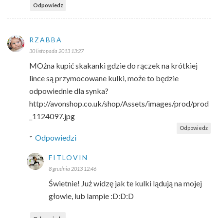
Odpowiedz
RZABBA
30 listopada 2013 13:27
MOżna kupić skakanki gdzie do rączek na krótkiej
lince są przymocowane kulki, może to będzie
odpowiednie dla synka?
http://avonshop.co.uk/shop/Assets/images/prod/prod
_1124097.jpg
Odpowiedz
Odpowiedzi
FITLOVIN
8 grudnia 2013 12:46
Świetnie! Już widzę jak te kulki lądują na mojej
głowie, lub lampie :D:D:D