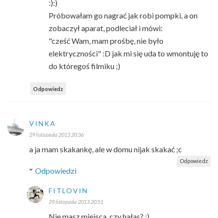
:):)
Próbowałam go nagrać jak robi pompki, a on
zobaczył aparat, podleciał i mówi:
"cześć Wam, mam prośbę, nie było
elektryczności" :D jak mi się uda to wmontuję to
do któregoś filmiku ;)
Odpowiedz
VINKA
29 listopada 2013 20:36
a ja mam skakankę, ale w domu nijak skakać ;c
Odpowiedz
Odpowiedzi
FITLOVIN
29 listopada 2013 20:51
Nie masz miejsca, czy hałas? :)