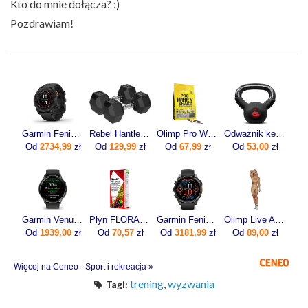
Kto do mnie dołącza? :)
Pozdrawiam!
Garmin Fenix 7 Pro Solar Szaro-czarny (0100277701)
Rebel ‎Hantle Hex żeliwne 2 x 12.5 kg
Olimp Pro Whey Shake 700g
Odważnik kettlebell żeliwny 6kg
Od
2734,99
zł
Od
129,99
zł
Od
67,99
zł
Od
53,00
zł
Garmin Venu 4 45mm Slate z paskiem silikonowym w kolorze Black
Płyn FLORADIX żelazo i witaminy 500ml
Garmin Fenix 8 47mm Slate grey z czarnym paskiem
Olimp Live And Fight Damskie krótkie legginsy Queens Gang Olimp Women's Short Leggings High Waist XL
Od
1939,00
zł
Od
70,57
zł
Od
3181,99
zł
Od
89,00
zł
Więcej na Ceneo - Sport i rekreacja »
trening
,
wyzwania
Tagi: