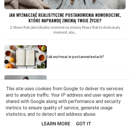
JAK WYZNACZAĆ REALISTYCZNE POSTANOWIENIA NOWOROCZNE,
KTÓRE NAPRAWDĘ ZMIENIĄ TWOJE ŻYCIE?
1. Nowy Rok jako idealny moment na zmiany Nowy Rok to doskonały
moment, aby...
Jak wytrwać w postanowieniach?
Różowy Październik! Obcięłam włosy!
#dajwlos i prosty, darmowy sposób, w który
This site uses cookies from Google to deliver its services
Ty też możesz pomóc :)
and to analyze traffic. Your IP address and user-agent are
shared with Google along with performance and security
metrics to ensure quality of service, generate usage
statistics, and to detect and address abuse.
Rzeczy, które warto zrobić w Nowym Roku
LEARN MORE
GOT IT