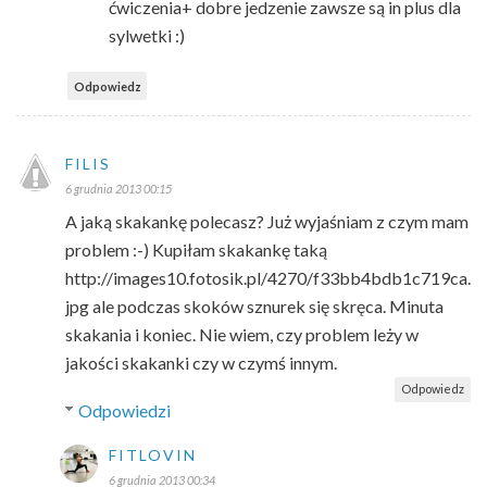
ćwiczenia+ dobre jedzenie zawsze są in plus dla
sylwetki :)
Odpowiedz
FILIS
6 grudnia 2013 00:15
A jaką skakankę polecasz? Już wyjaśniam z czym mam
problem :-) Kupiłam skakankę taką
http://images10.fotosik.pl/4270/f33bb4bdb1c719ca.
jpg ale podczas skoków sznurek się skręca. Minuta
skakania i koniec. Nie wiem, czy problem leży w
jakości skakanki czy w czymś innym.
Odpowiedz
Odpowiedzi
FITLOVIN
6 grudnia 2013 00:34