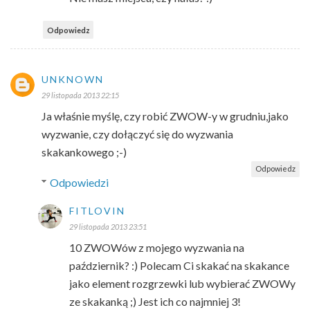
Odpowiedz
UNKNOWN
29 listopada 2013 22:15
Ja właśnie myślę, czy robić ZWOW-y w grudniu,jako
wyzwanie, czy dołączyć się do wyzwania
skakankowego ;-)
Odpowiedz
Odpowiedzi
FITLOVIN
29 listopada 2013 23:51
10 ZWOWów z mojego wyzwania na
październik? :) Polecam Ci skakać na skakance
jako element rozgrzewki lub wybierać ZWOWy
ze skakanką ;) Jest ich co najmniej 3!