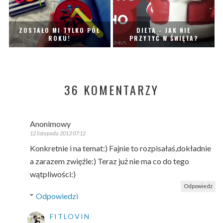
ZOSTAŁO MI TYLKO PÓŁ
DIETA - JAK NIE
ROKU!
PRZYTYĆ W ŚWIĘTA?
36 KOMENTARZY
Anonimowy
12 listopada 2013 07:12
Konkretnie i na temat:) Fajnie to rozpisałaś,dokładnie
a zarazem zwięźle:) Teraz już nie ma co do tego
wątpliwości:)
Odpowiedz
Odpowiedzi
FITLOVIN