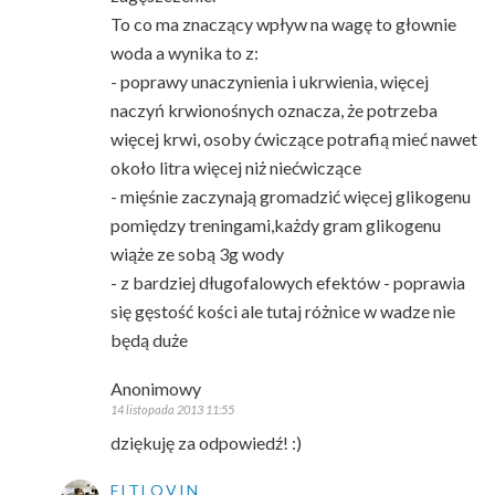
To co ma znaczący wpływ na wagę to głownie
woda a wynika to z:
- poprawy unaczynienia i ukrwienia, więcej
naczyń krwionośnych oznacza, że potrzeba
więcej krwi, osoby ćwiczące potrafią mieć nawet
około litra więcej niż niećwiczące
- mięśnie zaczynają gromadzić więcej glikogenu
pomiędzy treningami,każdy gram glikogenu
wiąże ze sobą 3g wody
- z bardziej długofalowych efektów - poprawia
się gęstość kości ale tutaj różnice w wadze nie
będą duże
Anonimowy
14 listopada 2013 11:55
dziękuję za odpowiedź! :)
FITLOVIN