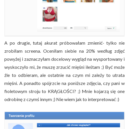
A po drugie, tutaj akurat próbowałam zmienić- tylko nie
zrobiłam screena. Oceniłam siebie na 20% według zdjęć
powyżej i zaznaczyłam docelowy wygląd na wysportowany i
wyskoczyło mi, że muszę zrzucić mięśni ileśtam ;) Być może
źle to odbieram, ale ostatnie na czym mi zależy to utrata
mięśni. A ponadto spójrzcie na poniższe zdjęcia, czy pani w
fioletowym stroju to KRĄGŁOŚCI? ;) Mnie kojarzą się one
odrobinę z czymś innym ;) Nie wiem jak to interpretować :)