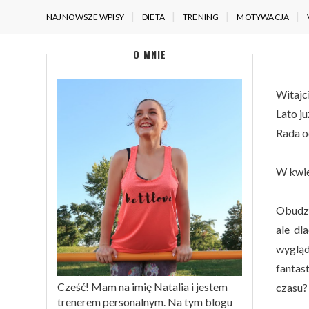
NAJNOWSZE WPISY
DIETA
TRENING
MOTYWACJA
O MNIE
Witajc
Lato ju
Rada o
W kwie
Obudze
ale dl
wygląd
fantas
Cześć! Mam na imię Natalia i jestem
czasu? 
trenerem personalnym. Na tym blogu