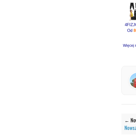
Od
8
Więcej 
← Now
Nowsz