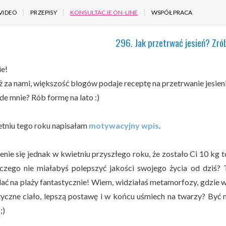
VIDEO
PRZEPISY
KONSULTACJE ON-LINE
WSPÓŁPRACA
296. Jak przetrwać jesień? Zrób
ie!
ż za nami, większość blogów podaje receptę na przetrwanie jesieni
de mnie? Rób formę na lato :)
tniu tego roku napisałam
motywacyjny wpis
.
nie się jednak w kwietniu przyszłego roku, że zostało Ci 10 kg t
aczego nie miałabyś polepszyć jakości swojego życia od dziś?
ać na plaży fantastycznie! Wiem, widziałaś metamorfozy, gdzie w
tyczne ciało, lepszą postawę i w końcu uśmiech na twarzy? Być m
;)