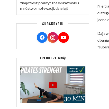
znajdziesz praktyczne wskazówki i
Nie tr
mnóstwo motywacji, działaj!
dlateg
jedno 
SUBSKRYBUJ
Daj sw
dbani
"super
TRENUJ ZE MNĄ!