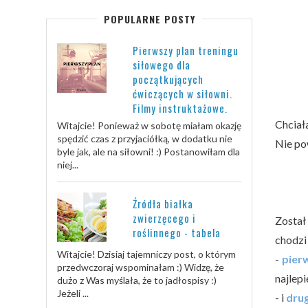
POPULARNE POSTY
Pierwszy plan treningu
siłowego dla
początkujących
ćwiczących w siłowni.
Filmy instruktażowe.
Chciał
Witajcie! Ponieważ w sobotę miałam okazję
spędzić czas z przyjaciółką, w dodatku nie
Nie pow
byle jak, ale na siłowni! :) Postanowiłam dla
niej...
Źródła białka
zwierzęcego i
Został
roślinnego - tabela
chodzi
Witajcie! Dzisiaj tajemniczy post, o którym
-
pierw
przedwczoraj wspominałam :) Widzę, że
najlepi
dużo z Was myślała, że to jadłospisy :)
Jeżeli ...
- i
drug