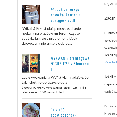
się zmi
74. Jak zmierzyć
obwody- kontrola
Zaczni
postępów cz.II
Witaj! :) Przesiadując niegdyś długie
Punkty 
godziny na wizażowym forum często
spotykałam się z problemem, kiedy
wyglądu.
dziewczyny nie umiały dobrze...
w głowie
Jeżeli n
WYZWANIE treningowe:
Psychol
FOCUS T25 z Shaunem
T
Jeżeli m
Lubię wyzwania, a Wy? :) Mam nadzieję, że
tak i chętnie dołączycie do 5
napisał
tygodniowego wyzwania razem ze mną i
wpisów,
Shaunem T! W ramach list...
Może jes
Co zjeść na
Proszę 
podwieczorek?