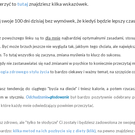
erzyć to
tutaj
znajdziesz kilka wskazówek.
j swoje 100 dni dzisiaj bez wymówek, że kiedyś będzie lepszy cz
z powyższego linku są to
dla mnie
najbardziej optymalnymi zasadami, stosuj
 Być może brzuch jeszcze nie wygląda tak, jakbym tego chciała, ale największ
. To tutaj wszystko się zaczyna, zmiana myślenia to klucz do sukcesu.
igdy nie zastanawiałaś się nad zmianami w psychice to koniecznie przeczytaj m
ogia zdrowego stylu życia
to bardzo ciekawy i ważny temat, na szczęście co
asz tendencję do ciągłego "bycia na diecie" i tniesz kalorie, a potem rzuca
am w styczniu.
Odchudzanie
≠głodowanie
był bardzo pozytywnie odebrany prz
 które każdy mnie odwiedzający powinien przeczytać.
z zdrowo, ale "tylko te słodycze" Ci zostały i będziesz zadowolona ze swoje
bardzo:
kilka metod na ich pozbycie się z diety (klik)
, na pewno znajdziesz 