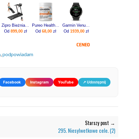
Zipro Bieżnia Elektryczna Domowa Składana Pod Łóżko 1-12Km/H Forma Lite
Pureo Health Kolagen Stawy + Stawy Kości Mięśnie Smak Neutralny 30 Porcji
Garmin Venu 4 45mm Slate z paskiem silikonowym w kolorze Black
Od
899,00
zł
Od
68,00
zł
Od
1939,00
zł
m
,
podpowiadam
Facebook
Instagram
YouTube
↗ Udostępnij
Starszy post →
295. Niesylwetkowe cele. (2)