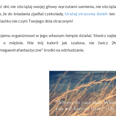
ać dni, nie obciążaj swojej głowy wyrzutami sumienia, nie obcią
o, że do śniadania zjadłaś czekoladę.
Uratuj stracony dzień
- ten
ciastko nie czyni Twojego dnia straconym!
ojemu organizmowi w jego własnym tempie działać. Stwórz najleps
a o mięśnie. Nie tnij kalorii jak szalona, nie ćwicz 
megaextrafantastyczne" środki na odchudzanie.