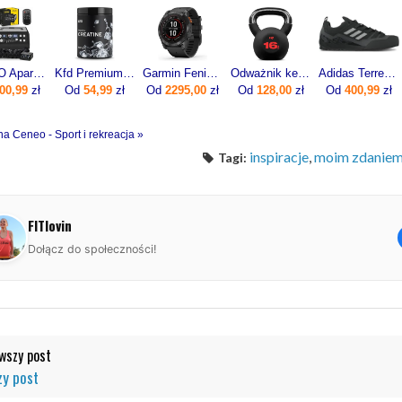
4FIZJO Aparat Do Drenażu Limfatycznego Med C6 (6-Komorowy 6 Trybów)
Kfd Premium Creatine 500g
Garmin Fenix 7x Pro Solar Szaro-czarny (0100-2778-01)
Odważnik kettlebell żeliwny 16kg
Adidas Terrex Swift Solo 2 IE6901 czarne
00,99
zł
Od
54,99
zł
Od
2295,00
zł
Od
128,00
zł
Od
400,99
zł
na Ceneo - Sport i rekreacja »
inspiracje
,
moim zdanie
Tagi:
FITlovin
Dołącz do społeczności!
szy post
y post