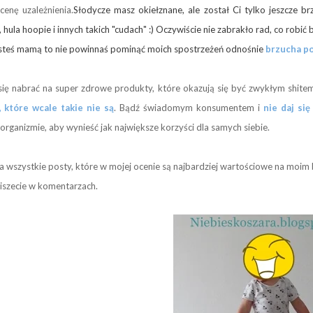
cenę uzależnienia.
Słodycze masz okiełznane, ale został Ci tylko jeszcze br
 hula hoopie i innych takich "cudach" :) Oczywiście nie zabrakło rad, co robić b
jesteś mamą to nie powinnaś pominąć moich spostrzeżeń odnośnie
brzucha po
 się nabrać na super zdrowe produkty, które okazują się być zwykłym shite
 które wcale takie nie są
. Bądź świadomym konsumentem i
nie daj się
organizmie, aby wynieść jak największe korzyści dla samych siebie.
 wszystkie posty, które w mojej ocenie są najbardziej wartościowe na moim b
piszecie w komentarzach.