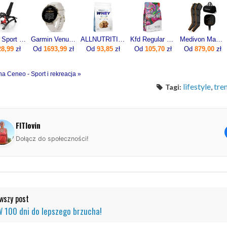
Marbo Sport Maszyna Na Mięsień Czworogłowy Uda Mf U011 Czarny Antracyt Metalic
Garmin Venu 3s Beżowy (0100278502)
ALLNUTRITION Whey Protein Premium 700g
Kfd Regular Wpc 80 750g
Medivon Masażer limfatyczny do nóg Portia
28,99
zł
Od
1693,99
zł
Od
93,85
zł
Od
105,70
zł
Od
879,00
zł
na Ceneo - Sport i rekreacja »
lifestyle
,
tre
Tagi:
FITlovin
Dołącz do społeczności!
szy post
W 100 dni do lepszego brzucha!