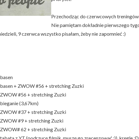
Przechodząc do czerwcowych treningów
Nie pamiętam dokładnie pierwszego tygod
niedzieli, 9 czerwca wszystko pisałam, żeby nie zapomnieć :)
 basen
 basen + ZWOW #56 + stretching Zuzki
 ZWOW #56 + stretching Zuzki
 bieganie (3,67km)
 ZWOW #37 + stretching Zuzki
 ZWOW #9 + stretching Zuzki
 ZWOW# 62 + stretching Zuzki
tabata z YT (podrzucę filmik, muszę go zrecenzować :)), kręgle :D