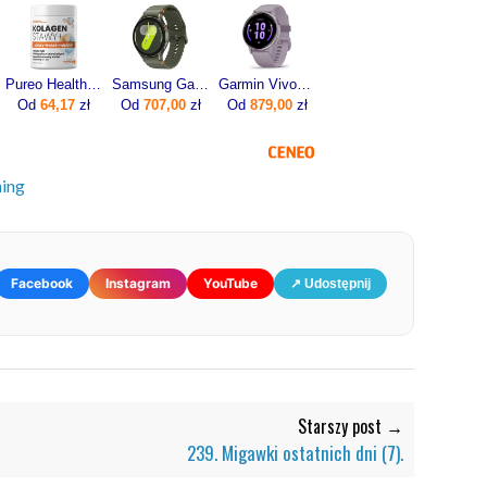
Pureo Health Kolagen Stawy + Stawy Kości Mięśnie Smak Neutralny 30 Porcji
Samsung Galaxy Watch7 SM-L310 44mm Khaki
Garmin Vivoactive 5 Bezel Orchid 010-02862-13
Od
64,17
zł
Od
707,00
zł
Od
879,00
zł
ning
Facebook
Instagram
YouTube
↗ Udostępnij
Starszy post →
239. Migawki ostatnich dni (7).