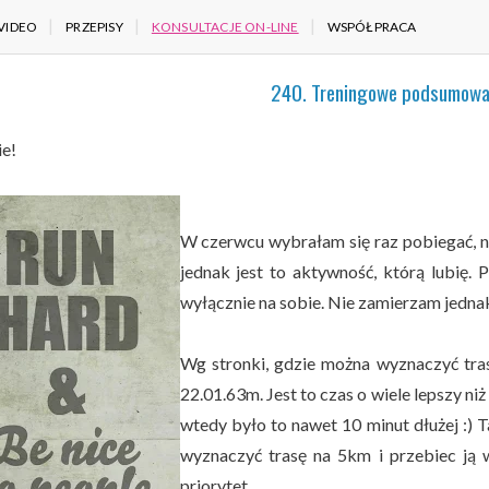
VIDEO
PRZEPISY
KONSULTACJE ON-LINE
WSPÓŁPRACA
240. Treningowe podsumowa
ie!
W czerwcu wybrałam się raz pobiegać, n
jednak jest to aktywność, którą lubię.
wyłącznie na sobie. Nie zamierzam jedna
Wg stronki, gdzie można wyznaczyć tra
22.01.63m. Jest to czas o wiele lepszy n
wtedy było to nawet 10 minut dłużej :)
wyznaczyć trasę na 5km i przebiec ją w
priorytet.