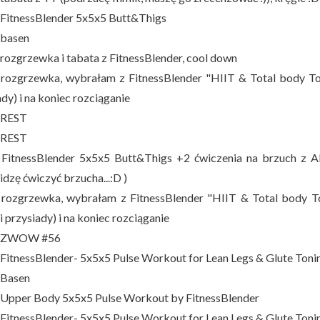
 FitnessBlender 5x5x5 Butt&Thigs
 basen
 rozgrzewka i tabata z FitnessBlender, cool down
 rozgrzewka, wybrałam z FitnessBlender "HIIT & Total body To
dy) i na koniec rozciąganie
 REST
 REST
 FitnessBlender 5x5x5 Butt&Thigs +2 ćwiczenia na brzuch z A
dzę ćwiczyć brzucha...:D )
 rozgrzewka, wybrałam z FitnessBlender "HIIT & Total body T
i przysiady) i na koniec rozciąganie
- ZWOW #56
 FitnessBlender- 5x5x5 Pulse Workout for Lean Legs & Glute Toni
 Basen
 Upper Body 5x5x5 Pulse Workout by FitnessBlender
 FitnessBlender- 5x5x5 Pulse Workout for Lean Legs & Glute Toni