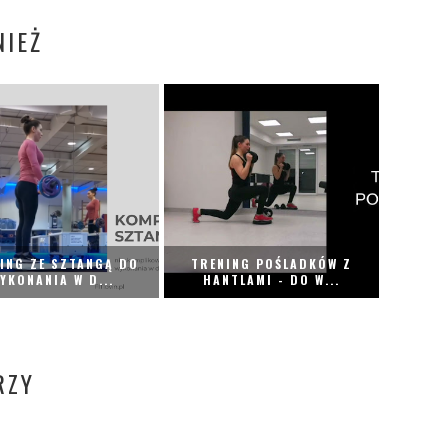
IEŻ
ING ZE SZTANGĄ DO
TRENING POŚLADKÓW Z
YKONANIA W D...
HANTLAMI - DO W...
RZY