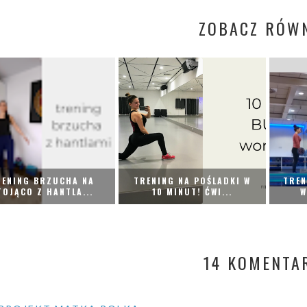
ZOBACZ RÓWN
RENING BRZUCHA NA
TRENING NA POŚLADKI W
TREN
TOJĄCO Z HANTLA...
10 MINUT! ĆWI...
W
14 KOMENTA