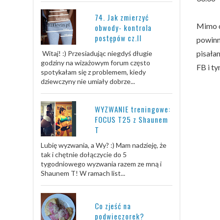
74. Jak zmierzyć
Mimo c
obwody- kontrola
postępów cz.II
powinn
pisałam
Witaj! :) Przesiadując niegdyś długie
godziny na wizażowym forum często
FB i ty
spotykałam się z problemem, kiedy
dziewczyny nie umiały dobrze...
WYZWANIE treningowe:
FOCUS T25 z Shaunem
T
Lubię wyzwania, a Wy? :) Mam nadzieję, że
tak i chętnie dołączycie do 5
tygodniowego wyzwania razem ze mną i
Shaunem T! W ramach list...
Co zjeść na
podwieczorek?