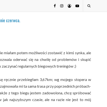
nie czerwca.
ie miałam potem możliwości zostawić z kimś synka, ale
 Pozwala oderwać się na chwilę od problemów i skupić
k zaczynać regularnych biegowych treningów ;)
sę ręcznie przebiegłam 3,67km; wg mojego stopera w
iż zajmowała mi ta sama trasa przy poprzednich próbach-
 Także z tego biegu jestem zadowolona, chcę spróbować
 jak najszybszym czasie, ale na razie nie jest to mój