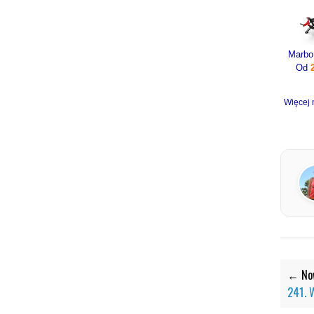
Od
Więcej 
← Now
241. 