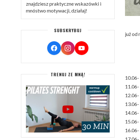
znajdziesz praktyczne wskazówki i
mnóstwo motywacji, działaj!
SUBSKRYBUJ
już od 
TRENUJ ZE MNĄ!
10.06-
11.06-
12.06-
13.06-
14.06-
15.06-
16.06-
17.06- 