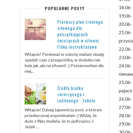
18.06-
POPULARNE POSTY
19.06-
Pierwszy plan treningu
20.06-
siłowego dla
21.06-
początkujących
ćwiczących w siłowni.
przysia
Filmy instruktażowe.
22.06-
Witajcie! Ponieważ w sobotę miałam okazję
23.06-
spędzić czas z przyjaciółką, w dodatku nie
24.06-
byle jak, ale na siłowni! :) Postanowiłam dla
niej...
nienawi
25.06-
Źródła białka
pajace 
zwierzęcego i
26.06
roślinnego - tabela
27.06-
Witajcie! Dzisiaj tajemniczy post, o którym
28.06-
przedwczoraj wspominałam :) Widzę, że
dużo z Was myślała, że to jadłospisy :)
29.06-
Jeżeli ...
30.06-