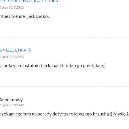
PROJEKT MATKA POLKA
1 lipca 2013 20:02
fitnes blender jest spoko.
ANGELLIKA K.
1 lipca 2013 20:12
ja odkrylam ostatnio ten kanał i bardzo go polubiłam;)
Anonimowy
1 lipca 2013 20:42
czekam czekam na porady dotyczące lepszego brzucha ;) Myślę że 