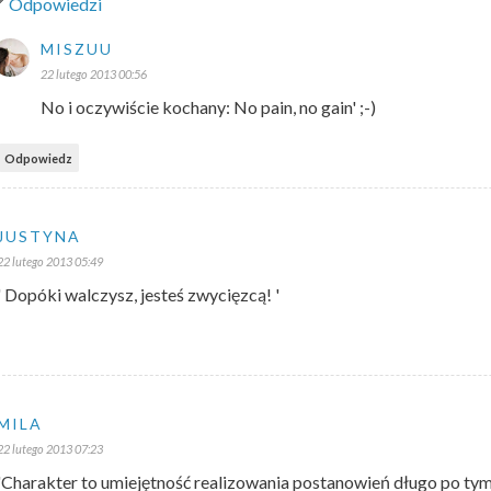
Odpowiedzi
MISZUU
22 lutego 2013 00:56
No i oczywiście kochany: No pain, no gain' ;-)
Odpowiedz
JUSTYNA
22 lutego 2013 05:49
' Dopóki walczysz, jesteś zwycięzcą! '
MILA
22 lutego 2013 07:23
'Charakter to umiejętność realizowania postanowień długo po tym, 