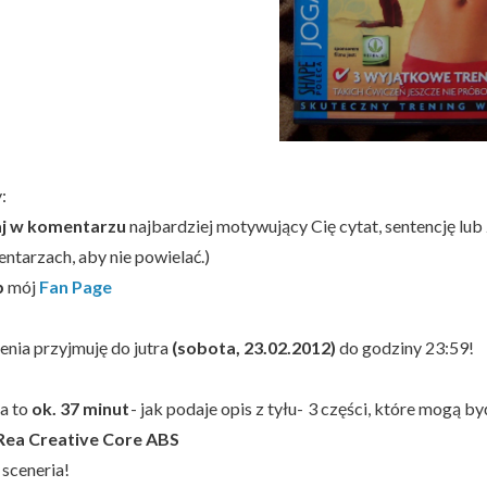
:
j w komentarzu
najbardziej motywujący Cię cytat, sentencję lub 
ntarzach, aby nie powielać.)
b
mój
Fan Page
enia przyjmuję do jutra
(sobota, 23.02.2012)
do godziny 23:59!
ta to
ok. 37 minut
- jak podaje opis z tyłu- 3 części, które mogą 
Rea Creative Core ABS
 sceneria!