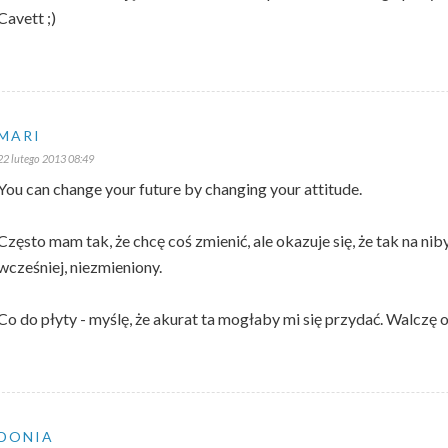
Cavett ;)
MARI
22 lutego 2013 08:49
You can change your future by changing your attitude.
Często mam tak, że chcę coś zmienić, ale okazuje się, że tak na niby
wcześniej, niezmieniony.
Co do płyty - myślę, że akurat ta mogłaby mi się przydać. Walczę o 
DONIA