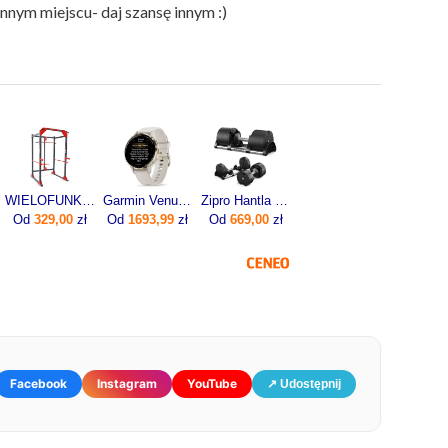
nnym miejscu- daj szansę innym :)
WIELOFUNKCYJNA KLATKA DO ĆWICZEŃ KSSL025/2 Z WYCIĄGIEM
Garmin Venu 3s Beżowy (0100278502)
Zipro Hantla Z Regulowanym Obciążeniem Round 36Kg
Od
329,00
zł
Od
1693,99
zł
Od
669,00
zł
Facebook
Instagram
YouTube
↗ Udostępnij