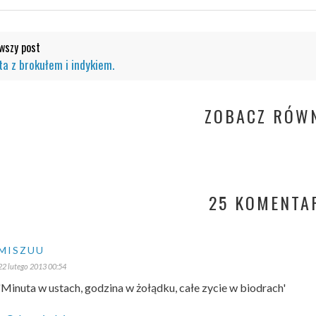
szy post
ata z brokułem i indykiem.
ZOBACZ RÓWN
25 KOMENTA
MISZUU
22 lutego 2013 00:54
'Minuta w ustach, godzina w żołądku, całe zycie w biodrach'