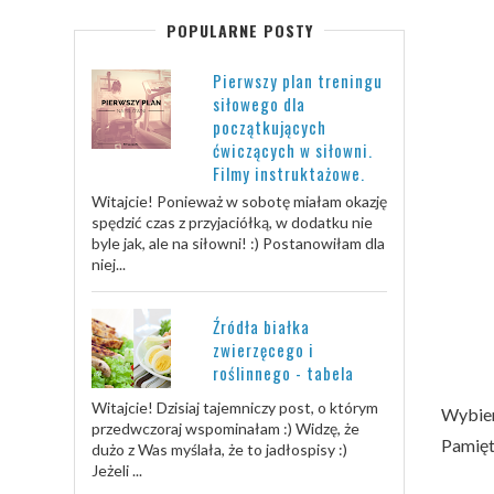
POPULARNE POSTY
Pierwszy plan treningu
siłowego dla
początkujących
ćwiczących w siłowni.
Filmy instruktażowe.
Witajcie! Ponieważ w sobotę miałam okazję
spędzić czas z przyjaciółką, w dodatku nie
byle jak, ale na siłowni! :) Postanowiłam dla
niej...
Źródła białka
zwierzęcego i
roślinnego - tabela
Witajcie! Dzisiaj tajemniczy post, o którym
Wybiera
przedwczoraj wspominałam :) Widzę, że
Pamięta
dużo z Was myślała, że to jadłospisy :)
Jeżeli ...