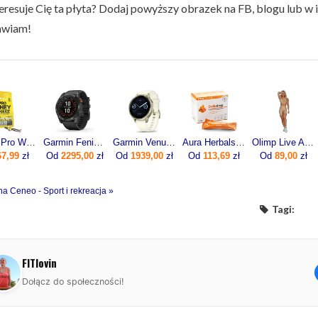
eresuje Cię ta płyta? Dodaj powyższy obrazek na FB, blogu lub w i
awiam!
Olimp Pro Whey Shake 700g
Garmin Fenix 7x Pro Solar Szaro-czarny (0100-2778-01)
Garmin Venu 4 41mm Lunar gold z paskiem silikonowym w kolorze Bone
Aura Herbals Colladrop Forte Kolagen Morski 10000mg 30sasz.
Olimp Live And Fight Damskie krótkie legginsy Queens Gang Olimp Women's Short Leggings High Waist XL
67,99
zł
Od
2295,00
zł
Od
1939,00
zł
Od
113,69
zł
Od
89,00
zł
na Ceneo - Sport i rekreacja »
Tagi:
FITlovin
Dołącz do społeczności!