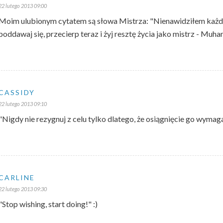
22 lutego 2013 09:00
Moim ulubionym cytatem są słowa Mistrza: "Nienawidziłem każdej
poddawaj się, przecierp teraz i żyj resztę życia jako mistrz - Muha
CASSIDY
22 lutego 2013 09:10
"Nigdy nie rezygnuj z celu tylko dlatego, że osiągnięcie go wymaga 
CARLINE
22 lutego 2013 09:30
"Stop wishing, start doing!" :)