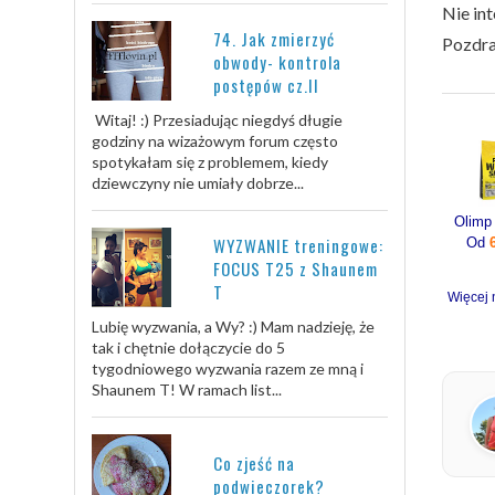
Nie int
74. Jak zmierzyć
Pozdr
obwody- kontrola
postępów cz.II
Witaj! :) Przesiadując niegdyś długie
godziny na wizażowym forum często
spotykałam się z problemem, kiedy
dziewczyny nie umiały dobrze...
WYZWANIE treningowe:
Od
FOCUS T25 z Shaunem
T
Więcej 
Lubię wyzwania, a Wy? :) Mam nadzieję, że
tak i chętnie dołączycie do 5
tygodniowego wyzwania razem ze mną i
Shaunem T! W ramach list...
Co zjeść na
podwieczorek?