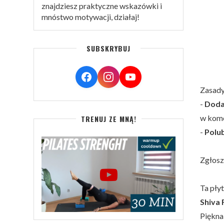
znajdziesz praktyczne wskazówki i
mnóstwo motywacji, działaj!
SUBSKRYBUJ
Zasady
-
Doda
w kome
TRENUJ ZE MNĄ!
-
Polu
Zgłosz
Ta pły
Shiva 
Piękna