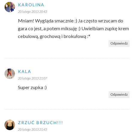
KAROLINA
20 lutego 2013 20:43
Mniam! Wygląda smacznie :) Ja często wrzucam do
gara co jest, a potem miksuję :) Uwielbiam zupkę krem
cebulową, grochową i brokułową :*
Odpowiedz
KALA
20 lutego 2013 21:07
Super zupka :)
Odpowiedz
ZRZUĆ BRZUCH!!!
20 lutego 2013 21:45