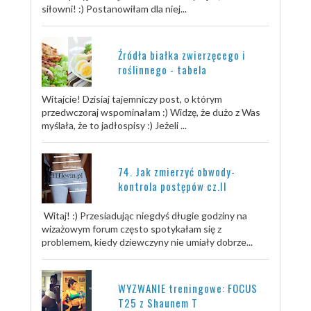
siłowni! :) Postanowiłam dla niej...
Źródła białka zwierzęcego i
roślinnego - tabela
Witajcie! Dzisiaj tajemniczy post, o którym
przedwczoraj wspominałam :) Widzę, że dużo z Was
myślała, że to jadłospisy :) Jeżeli ...
74. Jak zmierzyć obwody-
kontrola postępów cz.II
Witaj! :) Przesiadując niegdyś długie godziny na
wizażowym forum często spotykałam się z
problemem, kiedy dziewczyny nie umiały dobrze...
WYZWANIE treningowe: FOCUS
T25 z Shaunem T