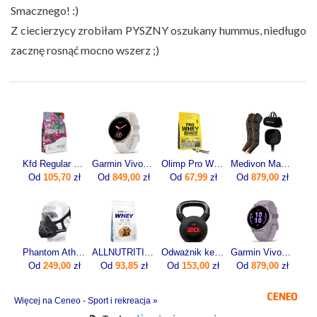
Smacznego! :)
Z ciecierzycy zrobiłam PYSZNY oszukany hummus, niedługo
zacznę rosnąć mocno wszerz ;)
Kfd Regular Wpc 80 750g
Garmin Vivoactive 5 Ivory (010-02862-11)
Olimp Pro Whey Shake 700g
Medivon Masażer limfatyczny do nóg Portia
Od
105,70
zł
Od
849,00
zł
Od
67,99
zł
Od
879,00
zł
Phantom Athletics Maska Treningowa Wydolnościowa Fitness L
ALLNUTRITION Whey Protein Premium 700g
Odważnik kettlebell żeliwny 20kg
Garmin Vivoactive 5 Bezel Orchid 010-02862-13
Od
249,00
zł
Od
93,85
zł
Od
153,00
zł
Od
879,00
zł
Więcej na Ceneo - Sport i rekreacja »