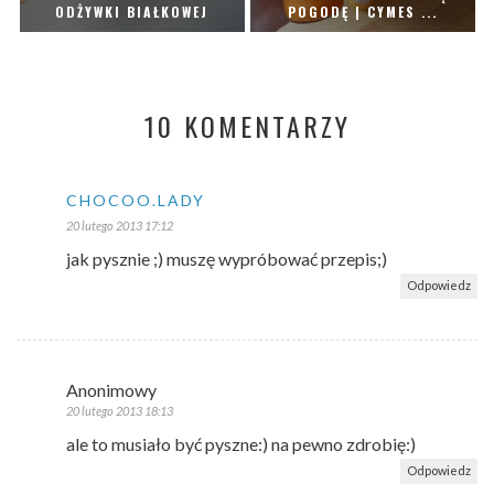
ODŻYWKI BIAŁKOWEJ
POGODĘ | CYMES ...
10 KOMENTARZY
CHOCOO.LADY
20 lutego 2013 17:12
jak pysznie ;) muszę wypróbować przepis;)
Odpowiedz
Anonimowy
20 lutego 2013 18:13
ale to musiało być pyszne:) na pewno zdrobię:)
Odpowiedz