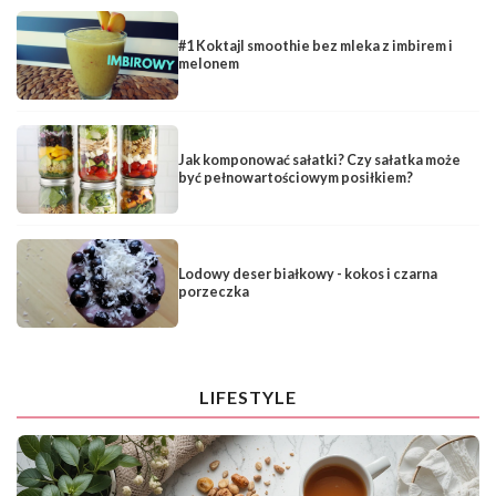
#1 Koktajl smoothie bez mleka z imbirem i
melonem
Jak komponować sałatki? Czy sałatka może
być pełnowartościowym posiłkiem?
Lodowy deser białkowy - kokos i czarna
porzeczka
LIFESTYLE