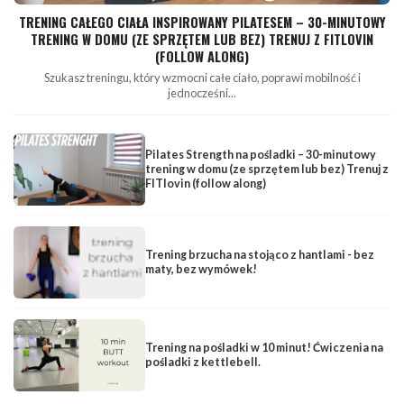
TRENING CAŁEGO CIAŁA INSPIROWANY PILATESEM – 30-MINUTOWY
TRENING W DOMU (ZE SPRZĘTEM LUB BEZ) TRENUJ Z FITLOVIN
(FOLLOW ALONG)
Szukasz treningu, który wzmocni całe ciało, poprawi mobilność i
jednocześni...
Pilates Strength na pośladki – 30-minutowy
trening w domu (ze sprzętem lub bez) Trenuj z
FITlovin (follow along)
Trening brzucha na stojąco z hantlami - bez
maty, bez wymówek!
Trening na pośladki w 10 minut! Ćwiczenia na
pośladki z kettlebell.