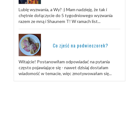
Lubię wyzwania, a Wy? :) Mam nadzieję, że tak i
chętnie dołączycie do 5 tygodniowego wyzwania
razem ze mną i Shaunem T! W ramach list...
Co zjeść na podwieczorek?
Witajcie! Postanowiłam odpowiadać na pytania
często pojawiające się - nawet dzisiaj dostałam
wiadomość w temacie, więc zmotywowałam się...
TRENUJ ZE MNĄ