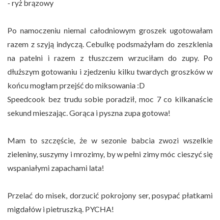
- ryż brązowy
Po namoczeniu niemal całodniowym groszek ugotowałam
razem z szyją indyczą. Cebulkę podsmażyłam do zeszklenia
na patelni i razem z tłuszczem wrzuciłam do zupy. Po
dłuższym gotowaniu i zjedzeniu kilku twardych groszków w
końcu mogłam przejść do miksowania :D
Speedcook bez trudu sobie poradził, moc 7 co kilkanaście
sekund mieszając. Gorąca i pyszna zupa gotowa!
Mam to szczęście, że w sezonie babcia zwozi wszelkie
zieleniny, suszymy i mrozimy, by w pełni zimy móc cieszyć się
wspaniałymi zapachami lata!
Przelać do misek, dorzucić pokrojony ser, posypać płatkami
migdałów i pietruszką. PYCHA!