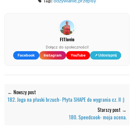
odżywianie
,
przepisy
Tagi:
FITlovin
Dołącz do społeczności!
Facebook
Instagram
YouTube
↗ Udostępnij
← Nowszy post
182. Joga na płaski brzuch- Płyta SHAPE do wygrania cz. II :)
Starszy post →
180. Speedcook- moja ocena.