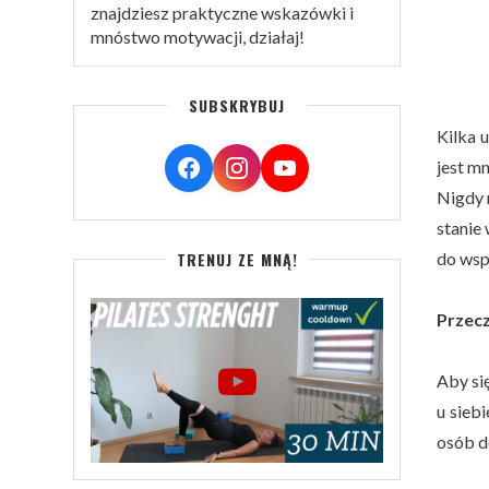
znajdziesz praktyczne wskazówki i
mnóstwo motywacji, działaj!
SUBSKRYBUJ
Kilka u
jest mn
Nigdy 
stanie
do wsp
TRENUJ ZE MNĄ!
Przecz
Aby si
u sieb
osób do