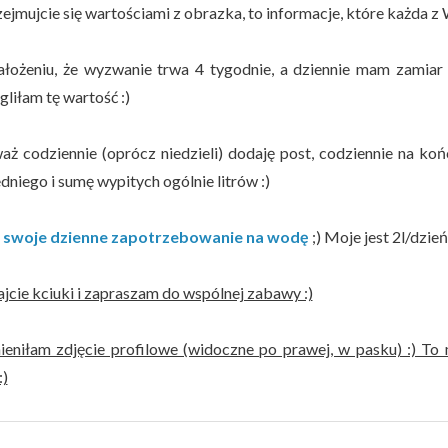
zejmujcie się wartościami z obrazka, to informacje, które każda 
ałożeniu, że wyzwanie trwa 4 tygodnie, a dziennie mam zamiar
liłam tę wartość :)
aż codziennie (oprócz niedzieli) dodaję post, codziennie na k
niego i sumę wypitych ogólnie litrów :)
z swoje dzienne zapotrzebowanie na wodę
;) Moje jest 2l/dzień
jcie kciuki i zapraszam do wspólnej zabawy :)
ieniłam zdjęcie profilowe (widoczne po prawej, w pasku) :) To
:)