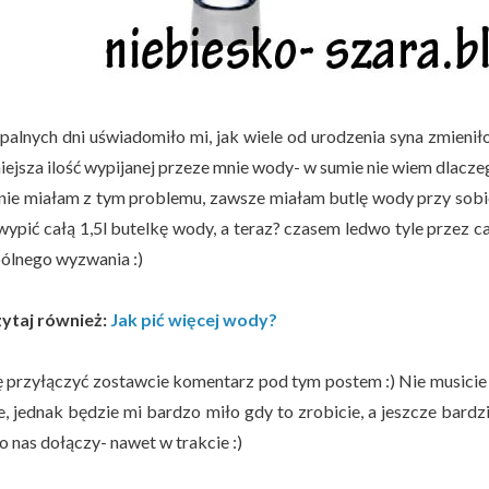
palnych dni uświadomiło mi, jak wiele od urodzenia syna zmieniło
iejsza ilość wypijanej przeze mnie wody- w sumie nie wiem dlaczeg
nie miałam z tym problemu, zawsze miałam butlę wody przy sobi
 wypić całą 1,5l butelkę wody, a teraz? czasem ledwo tyle przez c
ólnego wyzwania :)
ytaj również:
Jak pić więcej wody?
ę przyłączyć zostawcie komentarz pod tym postem :) Nie musici
ie, jednak będzie mi bardzo miło gdy to zrobicie, a jeszcze bardz
 nas dołączy- nawet w trakcie :)