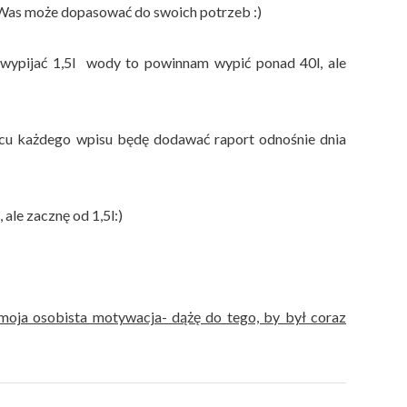
z Was może dopasować do swoich potrzeb :)
 wypijać 1,5l wody to powinnam wypić ponad 40l, ale
ońcu każdego wpisu będę dodawać raport odnośnie dnia
, ale zacznę od 1,5l:)
 moja osobista motywacja- dążę do tego, by był coraz