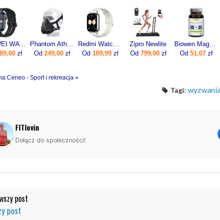
HUAWEI WATCH FIT 5 Pro Czarny
Phantom Athletics Maska Treningowa Wydolnościowa Fitness L
Redmi Watch 5 Lite Złoty
Zipro Newlite
Biowen Magnez Chelatowany 840mg 100kaps.
89,00
zł
Od
249,00
zł
Od
189,99
zł
Od
799,00
zł
Od
51,07
zł
na Ceneo - Sport i rekreacja »
wyzwani
Tagi:
FITlovin
Dołącz do społeczności!
szy post
y post