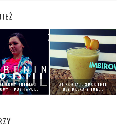
IEŻ
ÓJ NOWY TRENING
#1 KOKTAJL SMOOTHIE
ŁOWY - PUSH&PULL
BEZ MLEKA Z IMB...
RZY