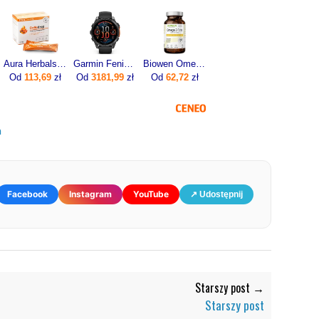
Aura Herbals Colladrop Forte Kolagen Morski 10000mg 30sasz.
Garmin Fenix 8 47mm Slate grey z czarnym paskiem
Biowen Omega 3 Forte 90kaps.
Od
113,69
zł
Od
3181,99
zł
Od
62,72
zł
a
Facebook
Instagram
YouTube
↗ Udostępnij
Starszy post →
Starszy post