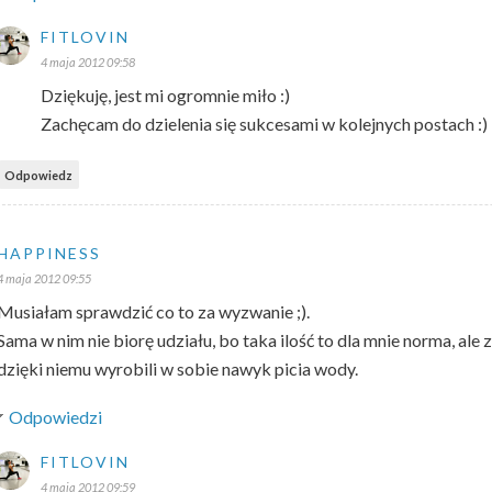
FITLOVIN
4 maja 2012 09:58
Dziękuję, jest mi ogromnie miło :)
Zachęcam do dzielenia się sukcesami w kolejnych postach :)
Odpowiedz
HAPPINESS
4 maja 2012 09:55
Musiałam sprawdzić co to za wyzwanie ;).
Sama w nim nie biorę udziału, bo taka ilość to dla mnie norma, ale
dzięki niemu wyrobili w sobie nawyk picia wody.
Odpowiedzi
FITLOVIN
4 maja 2012 09:59