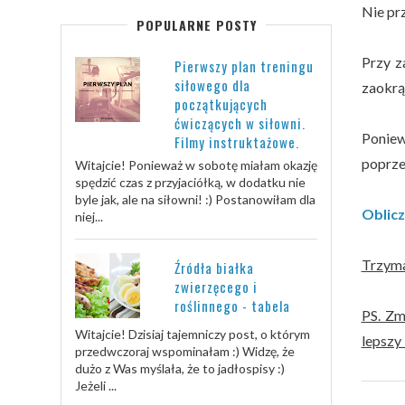
Nie pr
POPULARNE POSTY
Przy z
Pierwszy plan treningu
siłowego dla
zaokrąg
początkujących
ćwiczących w siłowni.
Poniew
Filmy instruktażowe.
poprzed
Witajcie! Ponieważ w sobotę miałam okazję
spędzić czas z przyjaciółką, w dodatku nie
byle jak, ale na siłowni! :) Postanowiłam dla
Oblic
niej...
Trzyma
Źródła białka
zwierzęcego i
roślinnego - tabela
PS. Zm
Witajcie! Dzisiaj tajemniczy post, o którym
lepszy 
przedwczoraj wspominałam :) Widzę, że
dużo z Was myślała, że to jadłospisy :)
Jeżeli ...