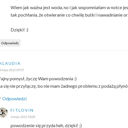
Wiem jak ważna jest woda, no i jak wspomniałam w notce jes
tak pochłania, że otwieranie co chwilę butki i nawadnianie o
Dzięki! :)
Odpowiedz
KLAUDIA
4 maja 2012 09:55
fajny pomysł, życzę Wam powodzenia :)
ja się nie przyłączę, bo nie mam żadnego problemu z podażą płyn
Odpowiedzi
FITLOVIN
4 maja 2012 10:00
powodzenie się przyda heh, dzięki! ;)