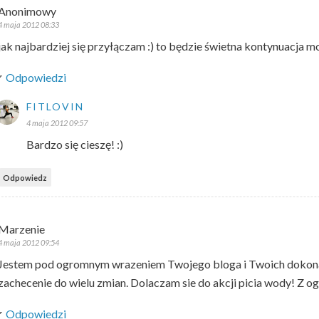
Anonimowy
4 maja 2012 08:33
jak najbardziej się przyłączam :) to będzie świetna kontynuacja
Odpowiedzi
FITLOVIN
4 maja 2012 09:57
Bardzo się cieszę! :)
Odpowiedz
Marzenie
4 maja 2012 09:54
Jestem pod ogromnym wrazeniem Twojego bloga i Twoich dokonan.
zachecenie do wielu zmian. Dolaczam sie do akcji picia wody! Z o
Odpowiedzi