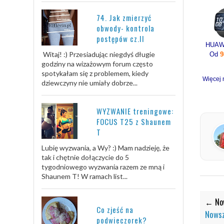
74. Jak zmierzyć
obwody- kontrola
postępów cz.II
Witaj! :) Przesiadując niegdyś długie
Od
9
godziny na wizażowym forum często
spotykałam się z problemem, kiedy
Więcej 
dziewczyny nie umiały dobrze...
WYZWANIE treningowe:
FOCUS T25 z Shaunem
T
Lubię wyzwania, a Wy? :) Mam nadzieję, że
tak i chętnie dołączycie do 5
tygodniowego wyzwania razem ze mną i
Shaunem T! W ramach list...
← Now
Co zjeść na
Nowsz
podwieczorek?