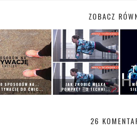
ZOBACZ RÓWN
10 SPOSOBÓW NA...
JAK ZROBIĆ MĘSKĄ
M
TYWACJĘ DO ĆWIC...
POMPKĘ? - 3 TECHNI...
SI
26 KOMENTA