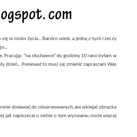
 się w moim życiu... Bardzo wiele, a jedną z tych rzeczy
o...
e. Pracując "na słuchawce" do godziny 10 rano byłam w
ały dzień... Ponieważ to musi się zmienić zapraszam Was
e mnie dodawać do obserwowanych, ani wklejać obrazka
iej jak napiszecie u siebie o tym wyzwaniu, może więcej