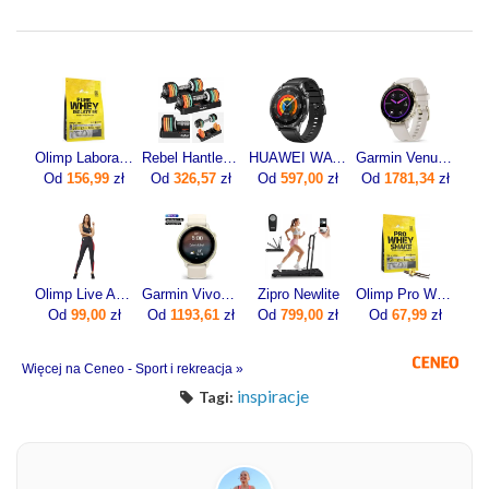
Olimp Laboratories Pure Whey Isolate 95 600g
Rebel Hantle Żeliwne Regulowane Zestaw 2X5Kg Automatyczne Skok Co 1Kg
HUAWEI WATCH GT 5 46mm Active
Garmin Venu 3S Soft Gold z w kolorze Beżowym 0100278504
Od
156,99
zł
Od
326,57
zł
Od
597,00
zł
Od
1781,34
zł
Olimp Live And Fight Damskie legginsy Olimp Women’s Leggings Mesh Stripes XS
Garmin Vivoactive 6 Lunar gold z paskiem w kolorze Bone [010-02985-01]
Zipro Newlite
Olimp Pro Whey Shake 700g
Od
99,00
zł
Od
1193,61
zł
Od
799,00
zł
Od
67,99
zł
Więcej na Ceneo - Sport i rekreacja »
inspiracje
Tagi: