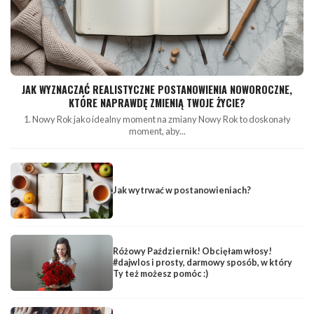
JAK WYZNACZAĆ REALISTYCZNE POSTANOWIENIA NOWOROCZNE,
KTÓRE NAPRAWDĘ ZMIENIĄ TWOJE ŻYCIE?
1. Nowy Rok jako idealny moment na zmiany Nowy Rok to doskonały
moment, aby...
Jak wytrwać w postanowieniach?
Różowy Październik! Obcięłam włosy!
#dajwlos i prosty, darmowy sposób, w który
Ty też możesz pomóc :)