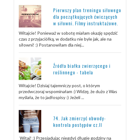
Pierwszy plan treningu siłowego
dla początkujących ćwiczących
w siłowni. Filmy instruktażowe.
Witajcie! Ponieważ w sobotę miałam okazję spędzić
czas z przyjaciółką, w dodatku nie byle jak, ale na
siłowni! :) Postanowiłam dla niej...
Źródła białka zwierzęcego i
roślinnego - tabela
Witajcie! Dzisiaj tajemniczy post, o którym
przedwczoraj wspominałam :) Widzę, że dużo z Was
myślała, że to jadłospisy :) Jeżeli ...
74. Jak zmierzyć obwody-
kontrola postępów cz.II
Witaj! :) Przesiadując niegdyś długie godziny na