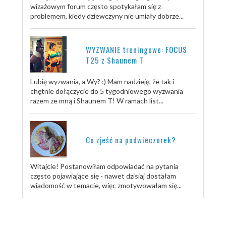
wizażowym forum często spotykałam się z
problemem, kiedy dziewczyny nie umiały dobrze...
WYZWANIE treningowe: FOCUS
T25 z Shaunem T
Lubię wyzwania, a Wy? :) Mam nadzieję, że tak i
chętnie dołączycie do 5 tygodniowego wyzwania
razem ze mną i Shaunem T! W ramach list...
Co zjeść na podwieczorek?
Witajcie! Postanowiłam odpowiadać na pytania
często pojawiające się - nawet dzisiaj dostałam
wiadomość w temacie, więc zmotywowałam się...
TRENUJ ZE MNĄ