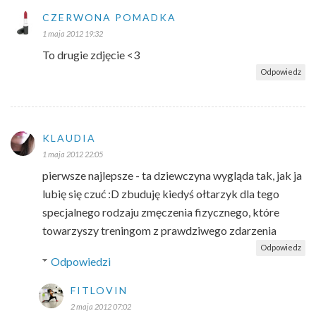
CZERWONA POMADKA
1 maja 2012 19:32
To drugie zdjęcie <3
Odpowiedz
KLAUDIA
1 maja 2012 22:05
pierwsze najlepsze - ta dziewczyna wygląda tak, jak ja
lubię się czuć :D zbuduję kiedyś ołtarzyk dla tego
specjalnego rodzaju zmęczenia fizycznego, które
towarzyszy treningom z prawdziwego zdarzenia
Odpowiedz
Odpowiedzi
FITLOVIN
2 maja 2012 07:02