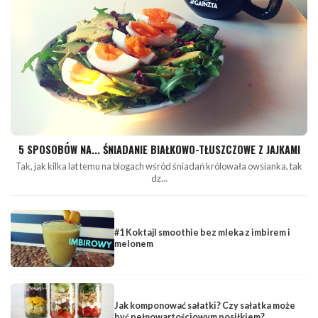
5 SPOSOBÓW NA... ŚNIADANIE BIAŁKOWO-TŁUSZCZOWE Z JAJKAMI
Tak, jak kilka lat temu na blogach wśród śniadań królowała owsianka, tak
dz...
#1 Koktajl smoothie bez mleka z imbirem i
melonem
Jak komponować sałatki? Czy sałatka może
być pełnowartościowym posiłkiem?