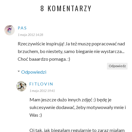
8 KOMENTARZY
PAS
1 maja 2012 14:28
Rzeczywiście inspirują! Ja też muszę popracować nad
brzuchem, bo niestety, samo bieganie nie wystarcza...
Choć baaardzo pomaga. :)
Odpowiedz
Odpowiedzi
FITLOVIN
1 maja 2012 19:41
Mam jeszcze dużo innych zdjęć :) będę je
sukcesywnie dodawać, żeby motywowały mnie i
Was :)
Oj tak, jak biegałam regularnie to zaraz miałam