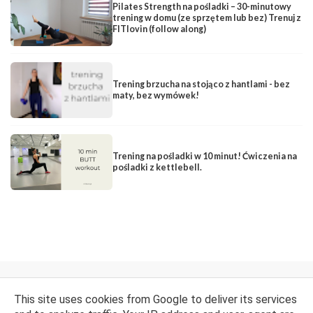
Pilates Strength na pośladki – 30-minutowy
trening w domu (ze sprzętem lub bez) Trenuj z
FITlovin (follow along)
Trening brzucha na stojąco z hantlami - bez
maty, bez wymówek!
Trening na pośladki w 10 minut! Ćwiczenia na
pośladki z kettlebell.
FACEBOOK
INSTAGRAM
YOUTUBE
This site uses cookies from Google to deliver its services