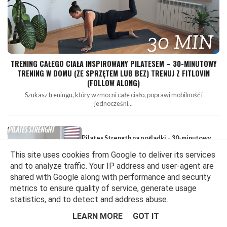
TRENING CAŁEGO CIAŁA INSPIROWANY PILATESEM – 30-MINUTOWY
TRENING W DOMU (ZE SPRZĘTEM LUB BEZ) TRENUJ Z FITLOVIN
(FOLLOW ALONG)
Szukasz treningu, który wzmocni całe ciało, poprawi mobilność i
jednocześni...
Pilates Strength na pośladki – 30-minutowy
trening w domu (ze sprzętem lub bez) Trenuj z
This site uses cookies from Google to deliver its services
FITlovin (follow along)
and to analyze traffic. Your IP address and user-agent are
shared with Google along with performance and security
metrics to ensure quality of service, generate usage
Trening brzucha na stojąco z hantlami - bez
statistics, and to detect and address abuse.
maty, bez wymówek!
LEARN MORE
GOT IT