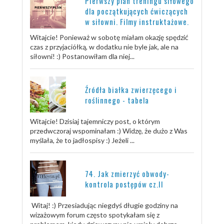
Pierwszy plan treningu siłowego
dla początkujących ćwiczących
w siłowni. Filmy instruktażowe.
Witajcie! Ponieważ w sobotę miałam okazję spędzić
czas z przyjaciółką, w dodatku nie byle jak, ale na
siłowni! :) Postanowiłam dla niej...
Źródła białka zwierzęcego i
roślinnego - tabela
Witajcie! Dzisiaj tajemniczy post, o którym
przedwczoraj wspominałam :) Widzę, że dużo z Was
myślała, że to jadłospisy :) Jeżeli ...
74. Jak zmierzyć obwody-
kontrola postępów cz.II
Witaj! :) Przesiadując niegdyś długie godziny na
wizażowym forum często spotykałam się z