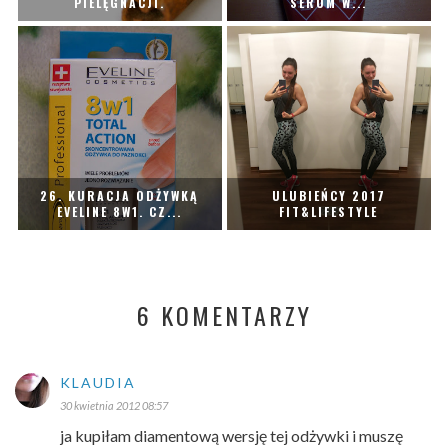
PIELĘGNACJI.
SERUM W...
26. KURACJA ODŻYWKĄ
ULUBIEŃCY 2017
EVELINE 8W1. CZ...
FIT&LIFESTYLE
6 KOMENTARZY
KLAUDIA
30 kwietnia 2012 08:57
ja kupiłam diamentową wersję tej odżywki i muszę