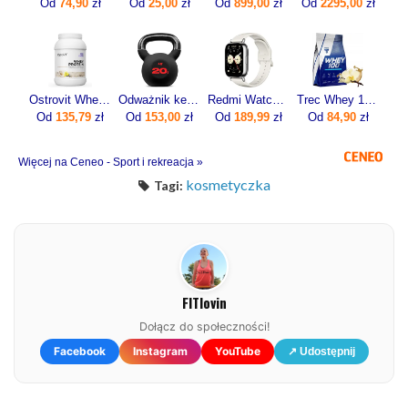
Od
74,90
zł
Od
25,00
zł
Od
899,00
zł
Od
2295,00
zł
Ostrovit Whey Protein 700g
Odważnik kettlebell żeliwny 20kg
Redmi Watch 5 Lite Złoty
Trec Whey 100 700g
Od
135,79
zł
Od
153,00
zł
Od
189,99
zł
Od
84,90
zł
Więcej na Ceneo - Sport i rekreacja »
kosmetyczka
Tagi:
FITlovin
Dołącz do społeczności!
Facebook
Instagram
YouTube
↗ Udostępnij