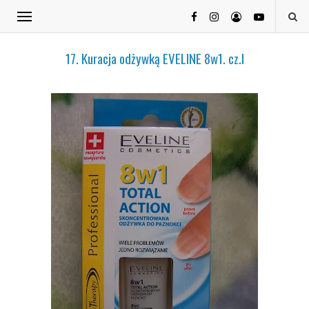
17. Kuracja odżywką EVELINE 8w1. cz.I