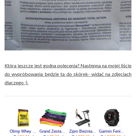
Która jeszcze jest godna polecenia? Następna na mojej liście
do wypróbowania będzie ta do skórek- widać na zdjęciach
dlaczego ;).
Olimp Whey Protein Complex 600g
Grand Zestaw Gum Oporowych Power Band SF332
Zipro Bieżnia Elektryczna Domowa Składana Pod Łóżko 1-12Km/H Forma Lite
Garmin Fenix 7x Pro Solar Szaro-czarny (0100-2778-01)