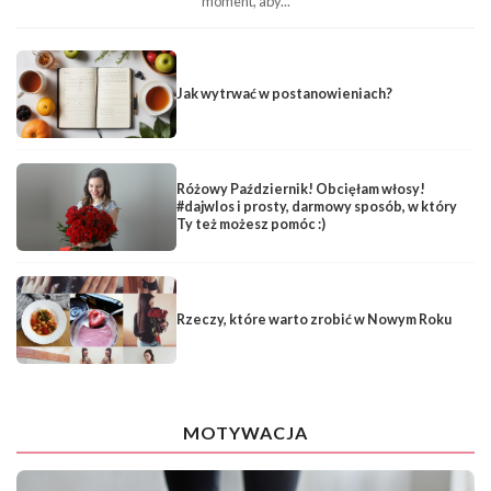
moment, aby...
Jak wytrwać w postanowieniach?
Różowy Październik! Obcięłam włosy!
#dajwlos i prosty, darmowy sposób, w który
Ty też możesz pomóc :)
Rzeczy, które warto zrobić w Nowym Roku
MOTYWACJA