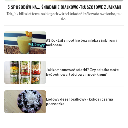
5 SPOSOBÓW NA... ŚNIADANIE BIAŁKOWO-TŁUSZCZOWE Z JAJKAMI
Tak, jak kilka lat temu na blogach wśród śniadań królowała owsianka, tak
dz...
#1 Koktajl smoothie bez mleka z imbirem i
melonem
Jak komponować sałatki? Czy sałatka może
być pełnowartościowym posiłkiem?
Lodowy deser białkowy - kokos i czarna
porzeczka