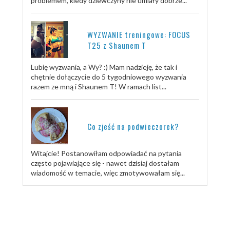
problemem, kiedy dziewczyny nie umiały dobrze...
WYZWANIE treningowe: FOCUS
T25 z Shaunem T
Lubię wyzwania, a Wy? :) Mam nadzieję, że tak i
chętnie dołączycie do 5 tygodniowego wyzwania
razem ze mną i Shaunem T! W ramach list...
Co zjeść na podwieczorek?
Witajcie! Postanowiłam odpowiadać na pytania
często pojawiające się - nawet dzisiaj dostałam
wiadomość w temacie, więc zmotywowałam się...
TRENUJ ZE MNĄ