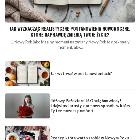
JAK WYZNACZAĆ REALISTYCZNE POSTANOWIENIA NOWOROCZNE,
KTÓRE NAPRAWDĘ ZMIENIĄ TWOJE ŻYCIE?
1. Nowy Rok jako idealny moment na zmiany Nowy Rok to doskonały
moment, aby...
Jak wytrwać w postanowieniach?
Różowy Październik! Obcięłam włosy!
#dajwlos i prosty, darmowy sposób, w który
Ty też możesz pomóc :)
Rzeczy, które warto zrobić w Nowym Roku