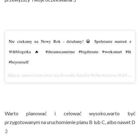
Nie czekamy na Nowy Rok - działamy! 😀 Spełnianie marzeń z
@fitblogerka 🔥 #dreamscametrue #bigdreams #worksmart #fit
#beyourself
Z
djęcie zamieszczone przez użytkownika Natalia Niebieskoszara (@fitlovinpl)
Warto planować i celować wysoko,warto by
ć
przygotowanym na uruchomienie planu B lub C, albo nawet D
;)