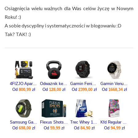
O
siągnięcia wielu ważnych
dla Was celów życzę
w Nowym
Roku! :)
A sobie dyscypliny i systematyczności w blogowaniu :D
Tak? TAK! :)
4FIZJO Aparat Do Drenażu Limfatycznego Med C6 (6-Komorowy 6 Trybów)
Odważnik kettlebell żeliwny 16kg
Garmin Fenix 7 Pro Solar Szaro-czarny (0100277701)
Garmin Venu 3s Beżowy (0100278502)
Od
800,99
zł
Od
128,00
zł
Od
2399,00
zł
Od
1668,34
zł
Samsung Galaxy Watch7 SM-L310 44mm Khaki
Flexus Shots 20x10ml
Trec Whey 100 700g
Kfd Regular Wpc 80 750g
Od
698,00
zł
Od
59,99
zł
Od
84,90
zł
Od
94,99
zł