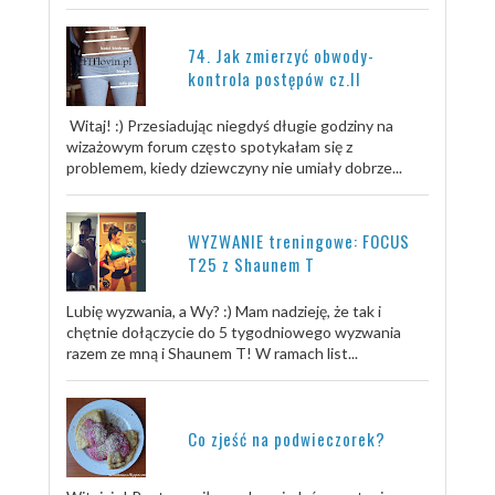
74. Jak zmierzyć obwody-
kontrola postępów cz.II
Witaj! :) Przesiadując niegdyś długie godziny na
wizażowym forum często spotykałam się z
problemem, kiedy dziewczyny nie umiały dobrze...
WYZWANIE treningowe: FOCUS
T25 z Shaunem T
Lubię wyzwania, a Wy? :) Mam nadzieję, że tak i
chętnie dołączycie do 5 tygodniowego wyzwania
razem ze mną i Shaunem T! W ramach list...
Co zjeść na podwieczorek?