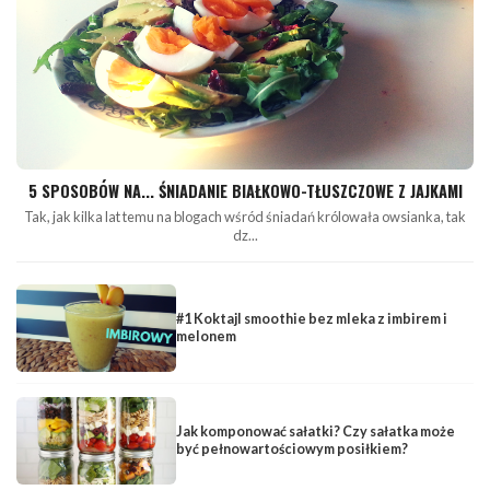
5 SPOSOBÓW NA... ŚNIADANIE BIAŁKOWO-TŁUSZCZOWE Z JAJKAMI
Tak, jak kilka lat temu na blogach wśród śniadań królowała owsianka, tak
dz...
#1 Koktajl smoothie bez mleka z imbirem i
melonem
Jak komponować sałatki? Czy sałatka może
być pełnowartościowym posiłkiem?