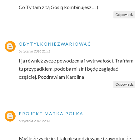
Co Ty tam z tą Gosią kombinujesz... :)
Odpowiedz
OBYTYLKONIEZWARIOWAĆ
5 stycznia 2016 21:51
I ja również życzę powodzenia i wytrwałości. Trafiłam
tu przypadkiem..podoba mi sir i będę zaglądać
częściej. Pozdrawiam Karolina
Odpowiedz
PROJEKT MATKA POLKA
5 stycznia 2016 22:13
Myślę,że życie jest tak niespodziewane i zawrotne,że