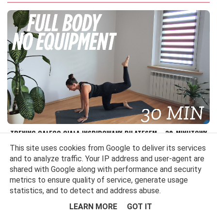
TRENING CAŁEGO CIAŁA INSPIROWANY PILATESEM – 30-MINUTOWY
TRENING W DOMU (ZE SPRZĘTEM LUB BEZ) TRENUJ Z FITLOVIN
This site uses cookies from Google to deliver its services
(FOLLOW ALONG)
and to analyze traffic. Your IP address and user-agent are
Szukasz treningu, który wzmocni całe ciało, poprawi mobilność i
shared with Google along with performance and security
jednocześni...
metrics to ensure quality of service, generate usage
statistics, and to detect and address abuse.
Pilates Strength na pośladki – 30-minutowy
LEARN MORE
GOT IT
trening w domu (ze sprzętem lub bez) Trenuj z