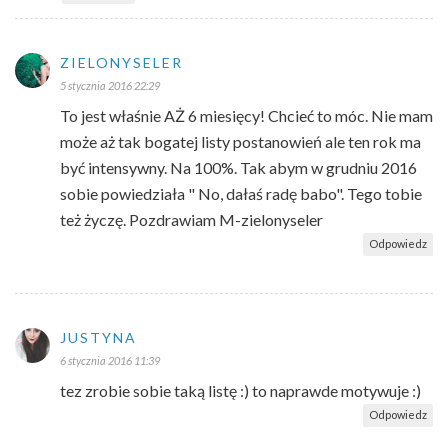
ZIELONYSELER
5 stycznia 2016 22:29
To jest właśnie AŻ 6 miesięcy! Chcieć to móc. Nie mam
może aż tak bogatej listy postanowień ale ten rok ma
być intensywny. Na 100%. Tak abym w grudniu 2016
sobie powiedziała " No, dałaś radę babo". Tego tobie
też życzę. Pozdrawiam M-zielonyseler
Odpowiedz
JUSTYNA
6 stycznia 2016 11:39
tez zrobie sobie taką listę :) to naprawde motywuje :)
Odpowiedz