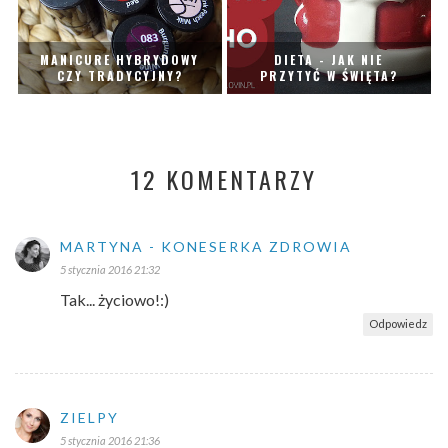
MANICURE HYBRYDOWY
DIETA - JAK NIE
CZY TRADYCYJNY?
PRZYTYĆ W ŚWIĘTA?
12 KOMENTARZY
MARTYNA - KONESERKA ZDROWIA
5 stycznia 2016 21:32
Tak... życiowo!:)
Odpowiedz
ZIELPY
5 stycznia 2016 21:36