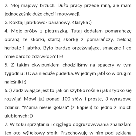
2. Mój majowy brzuch. Dużo pracy przede mną, ale mam
jednocześnie dużo chęci i motywacji.
3. Koktajl jabłkowo- bananowy. Klasyka :)
4. Moje próby z pietruszką. Tutaj dodałam pomarańczę
obraną ze skórki, startą skórkę z pomarańczy, zieloną
herbatę i jabłko. Było bardzo orzeźwiające, smaczne i co
mnie bardzo zdziwiło SYTE!
5. Z takim ekwipunkiem chodziliśmy na spacery w tym
tygodniu :) Dwa nieduże pudełka. W jednym jabłko w drugim
naleśniki :)
6. :) Zadziwiające jest to, jak on szybko rośnie i jak szybko się
rozwija! Mówi już ponad 100 słów i proste, 3 wyrazowe
zdania! "Mama niesie golasa" (z kąpieli) to jedno z moich
ulubionych :D
7. W toku sprzątania i ciągłego odgruzowywania znalazłam
ten oto w(i)ekowy słoik. Przechowuję w nim pod szklaną