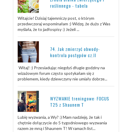
roślinnego - tabela
Witajcie! Dzisiaj tajemniczy post, o którym
przedwczoraj wspominałam :) Widzę, że dużo z Was
myślała, że to jadłospisy :) Jeżeli ...
74. Jak zmierzyć obwody-
kontrola postępów cz.II
Witaj! :) Przesiadując niegdyś długie godziny na
wizażowym forum często spotykałam się z
problemem, kiedy dziewczyny nie umiały dobrze...
WYZWANIE treningowe: FOCUS
T25 z Shaunem T
Lubię wyzwania, a Wy? :) Mam nadzieję, że tak i
chętnie dołączycie do 5 tygodniowego wyzwania
razem ze mną i Shaunem T! W ramach list...