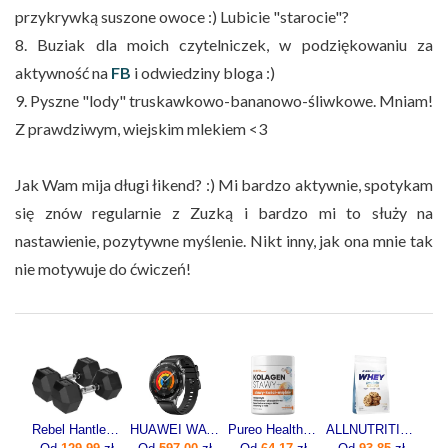
przykrywką suszone owoce :) Lubicie "starocie"?
8. Buziak dla moich czytelniczek, w podziękowaniu za
aktywność na
FB
i odwiedziny bloga :)
9. Pyszne "lody" truskawkowo-bananowo-śliwkowe. Mniam!
Z prawdziwym, wiejskim mlekiem <3
Jak Wam mija długi łikend? :) Mi bardzo aktywnie, spotykam
się znów regularnie z Zuzką i bardzo mi to służy na
nastawienie, pozytywne myślenie. Nikt inny, jak ona mnie tak
nie motywuje do ćwiczeń!
Rebel ‎Hantle Hex żeliwne 2 x 12.5 kg
HUAWEI WATCH GT 5 46mm Active
Pureo Health Kolagen Stawy + Stawy Kości Mięśnie Smak Neutralny 30 Porcji
ALLNUTRITION Whey Protein Premium 700g