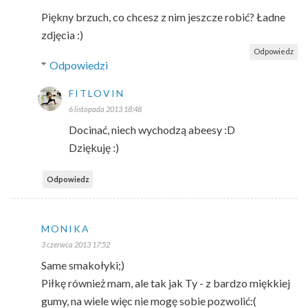
Piękny brzuch, co chcesz z nim jeszcze robić? Ładne
zdjęcia :)
Odpowiedz
Odpowiedzi
FITLOVIN
6 listopada 2013 18:48
Docinać, niech wychodzą abeesy :D
Dziękuję :)
Odpowiedz
MONIKA
3 czerwca 2013 17:52
Same smakołyki;)
Piłkę również mam, ale tak jak Ty - z bardzo miękkiej
gumy, na wiele więc nie mogę sobie pozwolić:(