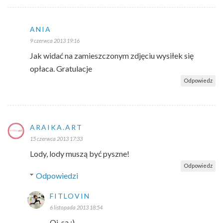
ANIA
9 czerwca 2013 19:16
Jak widać na zamieszczonym zdjęciu wysiłek się
opłaca. Gratulacje
Odpowiedz
ARAIKA.ART
15 czerwca 2013 17:33
Lody, lody muszą być pyszne!
Odpowiedz
Odpowiedzi
FITLOVIN
6 listopada 2013 18:54
Oj, są :)