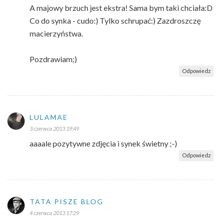
A majowy brzuch jest ekstra! Sama bym taki chciała:D
Co do synka - cudo:) Tylko schrupać:) Zazdroszczę
macierzyństwa.
Pozdrawiam;)
Odpowiedz
LULAMAE
3 czerwca 2013 19:49
aaaale pozytywne zdjęcia i synek świetny ;-)
Odpowiedz
TATA PISZE BLOG
4 czerwca 2013 17:29