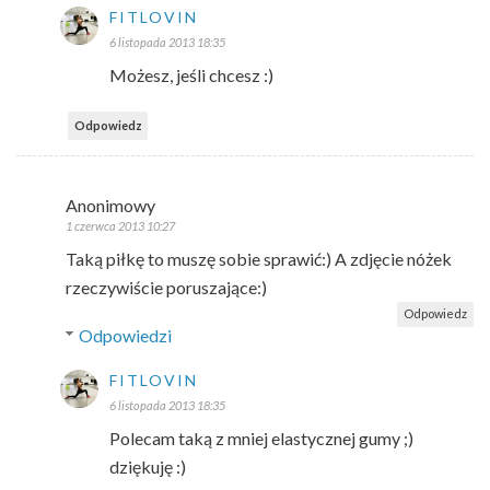
FITLOVIN
6 listopada 2013 18:35
Możesz, jeśli chcesz :)
Odpowiedz
Anonimowy
1 czerwca 2013 10:27
Taką piłkę to muszę sobie sprawić:) A zdjęcie nóżek
rzeczywiście poruszające:)
Odpowiedz
Odpowiedzi
FITLOVIN
6 listopada 2013 18:35
Polecam taką z mniej elastycznej gumy ;)
dziękuję :)