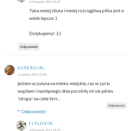
6 listopada 2013 18:37
Taka mniej śliska i mniej rozciągliwa piłka jest o
wiele lepsza :)
Dziękujemy! :):)
Odpowiedz
SUPERGIRL
1 czerwca 2013 15:06
jestem uczulona na mleko wiejskie, raz w zyciu
wypilam i nastepnego dnia porobily mi sie jakies
'strupy' na ciele brrr...
Odpowiedz
Odpowiedzi
FITLOVIN
6 listopada 2013 18:37