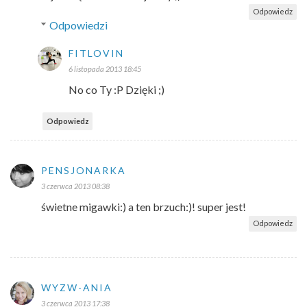
Odpowiedz
Odpowiedzi
FITLOVIN
6 listopada 2013 18:45
No co Ty :P Dzięki ;)
Odpowiedz
PENSJONARKA
3 czerwca 2013 08:38
świetne migawki:) a ten brzuch:)! super jest!
Odpowiedz
WYZW-ANIA
3 czerwca 2013 17:38