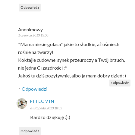
Odpowiedz
Anonimowy
1 czerwca 2013 13:30
"Mama niesie golasa" jakie to słodkie, aż uśmiech
rośnie na twarzy!
Koktajle cudowne, synek przeuroczy a Twój brzuch,
nie jedna Ci zazdrości :*
Jakoś tu dziś pozytywnie, albo ja mam dobry dzień ;)
Odpowiedz
Odpowiedzi
FITLOVIN
6 listopada 2013 18:35
Bardzo dziękuję :):)
Odpowiedz