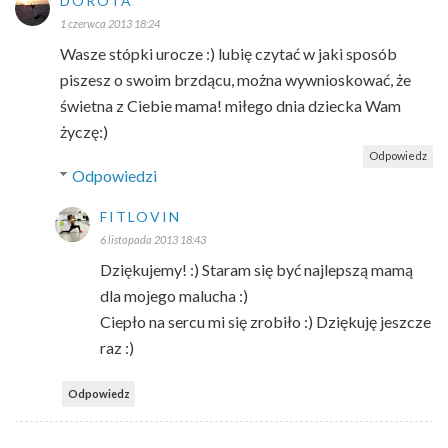
DOROTA
1 czerwca 2013 18:24
Wasze stópki urocze :) lubię czytać w jaki sposób
piszesz o swoim brzdącu, można wywnioskować, że
świetna z Ciebie mama! miłego dnia dziecka Wam
życzę:)
Odpowiedz
Odpowiedzi
FITLOVIN
6 listopada 2013 18:43
Dziękujemy! :) Staram się być najlepszą mamą
dla mojego malucha :)
Ciepło na sercu mi się zrobiło :) Dziękuję jeszcze
raz :)
Odpowiedz