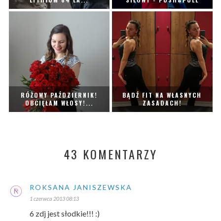
RÓŻOWY PAŹDZIERNIK!
BĄDŹ FIT NA WŁASNYCH
OBCIĘŁAM WŁOSY!...
ZASADACH!
43 KOMENTARZY
ROKSANA JANISZEWSKA
1 czerwca 2013 08:13
6 zdj jest słodkie!!! :)