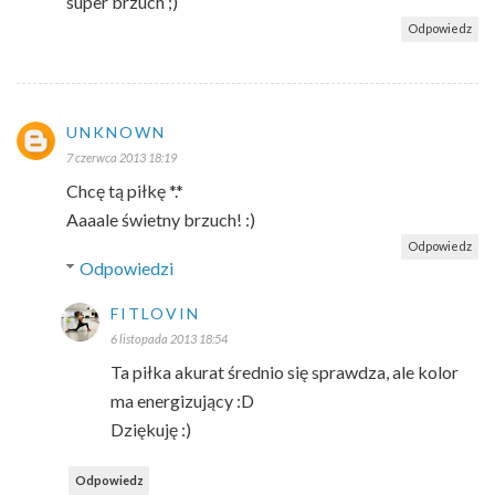
super brzuch ;)
Odpowiedz
UNKNOWN
7 czerwca 2013 18:19
Chcę tą piłkę *.*
Aaaale świetny brzuch! :)
Odpowiedz
Odpowiedzi
FITLOVIN
6 listopada 2013 18:54
Ta piłka akurat średnio się sprawdza, ale kolor
ma energizujący :D
Dziękuję :)
Odpowiedz