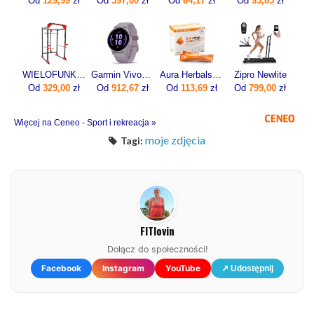
Od
129,99
zł
Od
597,00
zł
Od
64,17
zł
Od
93,85
zł
WIELOFUNKCYJNA KLATKA DO ĆWICZEŃ KSSL025/2 Z WYCIĄGIEM
Garmin Vivoactive 5 Bezel Orchid 010-02862-13
Aura Herbals Colladrop Forte Kolagen Morski 10000mg 30sasz.
Zipro Newlite
Od
329,00
zł
Od
912,67
zł
Od
113,69
zł
Od
799,00
zł
Więcej na Ceneo - Sport i rekreacja »
moje zdjęcia
Tagi:
FITlovin
Dołącz do społeczności!
Facebook
Instagram
YouTube
↗ Udostępnij