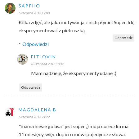
SAPPHO
6 czerwca 2013 12:08
Kilka zdjęć, ale jaka motywacja z nich płynie! Super. Idę
eksperymentować z pietruszką.
Odpowiedz
Odpowiedzi
FITLOVIN
6 listopada 2013 18:52
Mam nadzieję, że eksperymenty udane :)
Odpowiedz
MAGDALENA B
6 czerwca 2013 21:22
"mama niesie golasa" jest super ;) moja córeczka ma
11 miesięcy, więc dopiero mówi pojedyncze słowa: