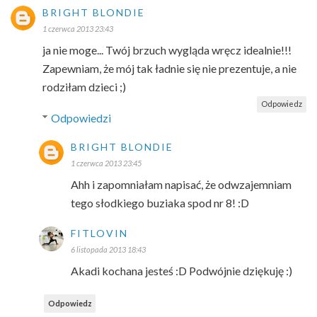
BRIGHT BLONDIE
1 czerwca 2013 23:43
ja nie moge... Twój brzuch wygląda wręcz idealnie!!!
Zapewniam, że mój tak ładnie się nie prezentuje, a nie
rodziłam dzieci ;)
Odpowiedz
Odpowiedzi
BRIGHT BLONDIE
1 czerwca 2013 23:45
Ahh i zapomniałam napisać, że odwzajemniam
tego słodkiego buziaka spod nr 8! :D
FITLOVIN
6 listopada 2013 18:43
Akadi kochana jesteś :D Podwójnie dziękuję :)
Odpowiedz