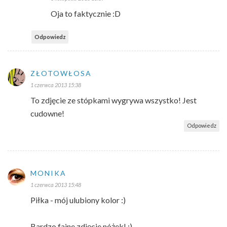
Oja to faktycznie :D
Odpowiedz
ZŁOTOWŁOSA
1 czerwca 2013 15:38
To zdjęcie ze stópkami wygrywa wszystko! Jest
cudowne!
Odpowiedz
MONIKA
1 czerwca 2013 15:48
Piłka - mój ulubiony kolor :)
Bardzo fajne zdjęcie nóżek! ;)