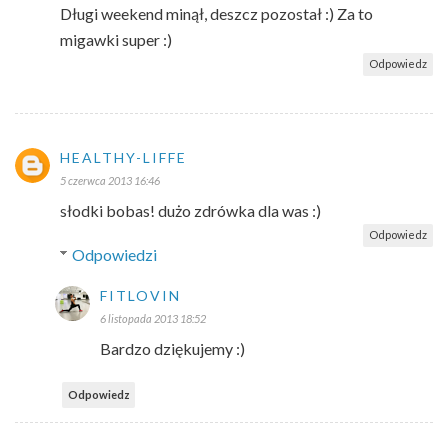
Długi weekend minął, deszcz pozostał :) Za to
migawki super :)
Odpowiedz
HEALTHY-LIFFE
5 czerwca 2013 16:46
słodki bobas! dużo zdrówka dla was :)
Odpowiedz
Odpowiedzi
FITLOVIN
6 listopada 2013 18:52
Bardzo dziękujemy :)
Odpowiedz