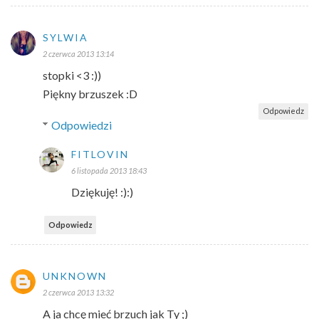
SYLWIA
2 czerwca 2013 13:14
stopki <3 :))
Piękny brzuszek :D
Odpowiedz
Odpowiedzi
FITLOVIN
6 listopada 2013 18:43
Dziękuję! :):)
Odpowiedz
UNKNOWN
2 czerwca 2013 13:32
A ja chcę mieć brzuch jak Ty ;)