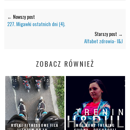
← Nowszy post
227. Migawki ostatnich dni (4).
Starszy post →
Alfabet zdrowia- I&J
ZOBACZ RÓWNIEŻ
ROLKI FITNESSOWE FILA
MÓJ NOWY TRENING
LITHIUM 84 LA...
SIŁOWY - PUSH&PULL