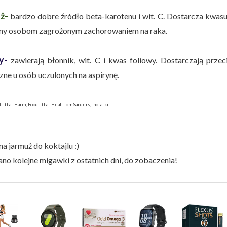
ż-
bardzo dobre źródło beta-karotenu i wit. C. Dostarcza kwasu
ny osobom zagrożonym zachorowaniem na raka.
y-
zawierają błonnik, wit. C i kwas foliowy. Dostarczają prz
zne u osób uczulonych na aspirynę.
ds that Harm, Foods that Heal- Tom Sanders, notatki
na jarmuż do koktajlu :)
ano kolejne migawki z ostatnich dni, do zobaczenia!