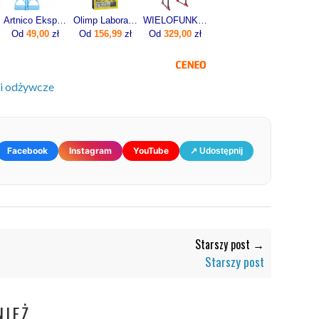
Artnico Ekspander Do Ćwiczeń Z Pedałami Gumy Oporowe Trening Nóg Brzucha Błekitny
Olimp Laboratories Pure Whey Isolate 95 600g
WIELOFUNKCYJNA KLATKA DO ĆWICZEŃ KSSL025/2 Z WYCIĄGIEM
Od
49,00
zł
Od
156,99
zł
Od
329,00
zł
i odżywcze
Facebook
Instagram
YouTube
↗ Udostępnij
Starszy post →
Starszy post
IEŻ