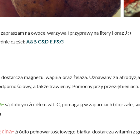
 zapraszam na owoce, warzywa i przyprawy na litery I oraz J :)
dnie części:
A&B
C&D
E
,
F&G
dostarcza magnezu, wapnia oraz żelaza. Uznawany za afrodyzja
odpornościowy, a także trawienny. Pomocny przy przeziębieniach.
a-
są dobrym źródłem wit. C, pomagają w zaparciach (dojrzałe, sur
.
ęcina-
źródło pełnowartościowego białka, dostarcza witamin z gr