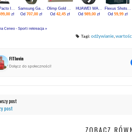
Zipro Pacto Iconsole+ Bluetooth 5221
Samsung Galaxy Watch7 SM-L310 44mm Khaki
Olimp Gold Omega 3 60kaps.
HUAWEI WATCH FIT 5 Pro Czarny
Flexus Shots 20x10ml
599,00
zł
Od
707,00
zł
Od
42,45
zł
Od
989,00
zł
Od
59,99
zł
na Ceneo - Sport i rekreacja »
odżywianie
,
wartośc
Tagi:
FITlovin
Dołącz do społeczności!
szy post
y post
ZOBACZ RÓWN