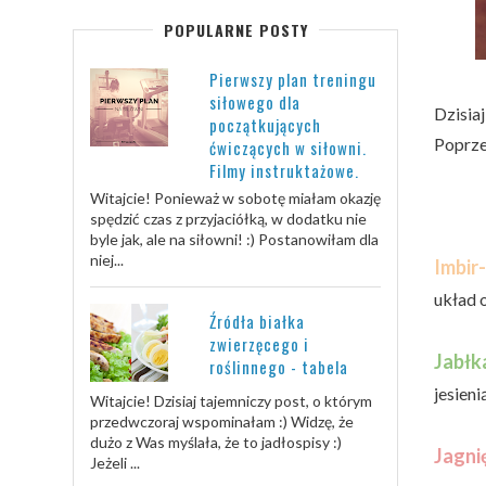
POPULARNE POSTY
Pierwszy plan treningu
siłowego dla
Dzisiaj
początkujących
Poprze
ćwiczących w siłowni.
Filmy instruktażowe.
Witajcie! Ponieważ w sobotę miałam okazję
spędzić czas z przyjaciółką, w dodatku nie
byle jak, ale na siłowni! :) Postanowiłam dla
niej...
Imbir-
układ 
Źródła białka
zwierzęcego i
Jabłk
roślinnego - tabela
jesienią
Witajcie! Dzisiaj tajemniczy post, o którym
przedwczoraj wspominałam :) Widzę, że
dużo z Was myślała, że to jadłospisy :)
Jagni
Jeżeli ...