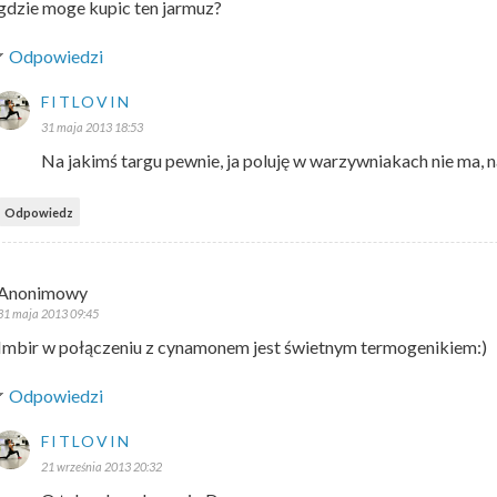
gdzie moge kupic ten jarmuz?
Odpowiedzi
FITLOVIN
31 maja 2013 18:53
Na jakimś targu pewnie, ja poluję w warzywniakach nie ma, 
Odpowiedz
Anonimowy
31 maja 2013 09:45
Imbir w połączeniu z cynamonem jest świetnym termogenikiem:)
Odpowiedzi
FITLOVIN
21 września 2013 20:32