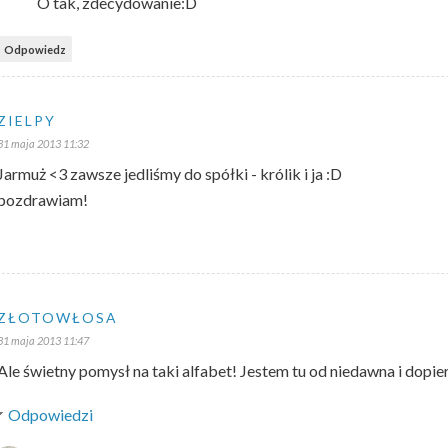
O tak, zdecydowanie:D
Odpowiedz
ZIELPY
31 maja 2013 11:32
Jarmuż <3 zawsze jedliśmy do spółki - królik i ja :D
pozdrawiam!
ZŁOTOWŁOSA
31 maja 2013 11:47
Ale świetny pomysł na taki alfabet! Jestem tu od niedawna i dopie
Odpowiedzi