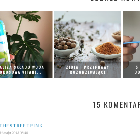
ALIZA SKŁADU WODA
ZIOŁA I PRZYPRAWY
5
OKOSOWA VITANE...
ROZGRZEWAJĄCE
OD
15 KOMENTA
THESTREETPINK
31 maja 2013 08:40