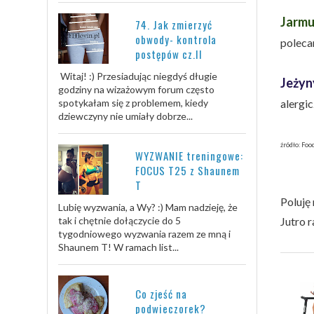
Jarmu
74. Jak zmierzyć
obwody- kontrola
poleca
postępów cz.II
Witaj! :) Przesiadując niegdyś długie
Jeżyn
godziny na wizażowym forum często
alergic
spotykałam się z problemem, kiedy
dziewczyny nie umiały dobrze...
źródło: Foo
WYZWANIE treningowe:
FOCUS T25 z Shaunem
T
Poluję 
Lubię wyzwania, a Wy? :) Mam nadzieję, że
Jutro r
tak i chętnie dołączycie do 5
tygodniowego wyzwania razem ze mną i
Shaunem T! W ramach list...
Co zjeść na
podwieczorek?