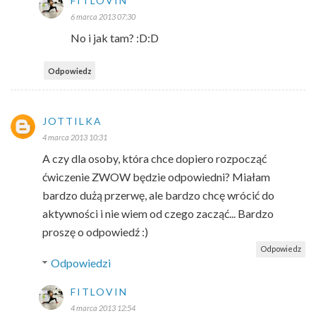
FITLOVIN
6 marca 2013 07:30
No i jak tam? :D:D
Odpowiedz
JOTTILKA
4 marca 2013 10:31
A czy dla osoby, która chce dopiero rozpocząć
ćwiczenie ZWOW będzie odpowiedni? Miałam
bardzo dużą przerwę, ale bardzo chcę wrócić do
aktywności i nie wiem od czego zacząć... Bardzo
proszę o odpowiedź :)
Odpowiedz
Odpowiedzi
FITLOVIN
4 marca 2013 12:54