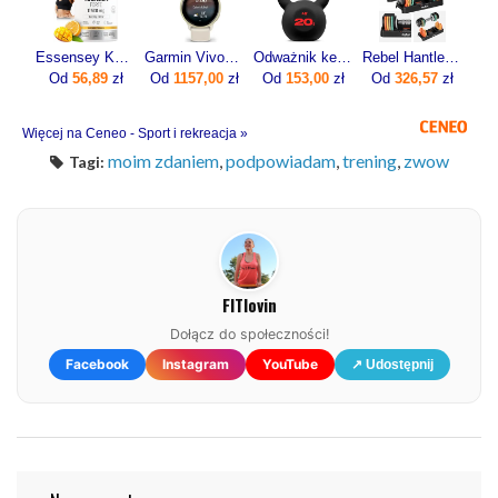
Essensey Kolagen Forte 12500 mg 400g
Garmin Vivoactive 6 Lunar gold z paskiem w kolorze Bone [010-02985-01]
Odważnik kettlebell żeliwny 20kg
Rebel Hantle Żeliwne Regulowane Zestaw 2X5Kg Automatyczne Skok Co 1Kg
Od
56,89
zł
Od
1157,00
zł
Od
153,00
zł
Od
326,57
zł
Więcej na Ceneo - Sport i rekreacja »
moim zdaniem
,
podpowiadam
,
trening
,
zwow
Tagi:
FITlovin
Dołącz do społeczności!
Facebook
Instagram
YouTube
↗ Udostępnij