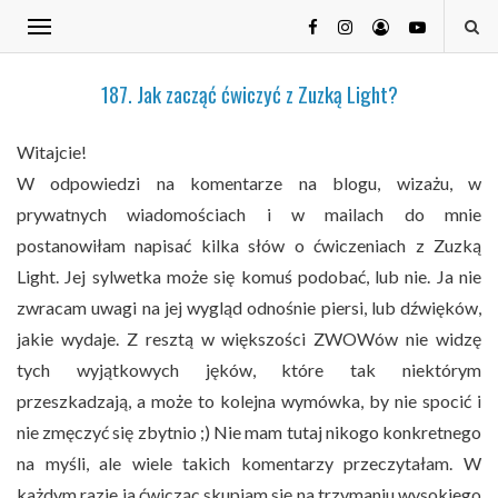
187. Jak zacząć ćwiczyć z Zuzką Light?
Witajcie!
W odpowiedzi na komentarze na blogu, wizażu, w
prywatnych wiadomościach i w mailach do mnie
postanowiłam napisać kilka słów o ćwiczeniach z Zuzką
Light. Jej sylwetka może się komuś podobać, lub nie. Ja nie
zwracam uwagi na jej wygląd odnośnie piersi, lub dźwięków,
jakie wydaje. Z resztą w większości ZWOWów nie widzę
tych wyjątkowych jęków, które tak niektórym
przeszkadzają, a może to kolejna wymówka, by nie spocić i
nie zmęczyć się zbytnio ;) Nie mam tutaj nikogo konkretnego
na myśli, ale wiele takich komentarzy przeczytałam. W
każdym razie ja ćwicząc skupiam się na trzymaniu wysokiego