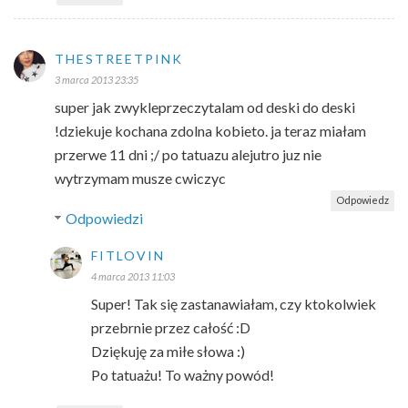
THESTREETPINK
3 marca 2013 23:35
super jak zwykleprzeczytalam od deski do deski
!dziekuje kochana zdolna kobieto. ja teraz miałam
przerwe 11 dni ;/ po tatuazu alejutro juz nie
wytrzymam musze cwiczyc
Odpowiedz
Odpowiedzi
FITLOVIN
4 marca 2013 11:03
Super! Tak się zastanawiałam, czy ktokolwiek
przebrnie przez całość :D
Dziękuję za miłe słowa :)
Po tatuażu! To ważny powód!