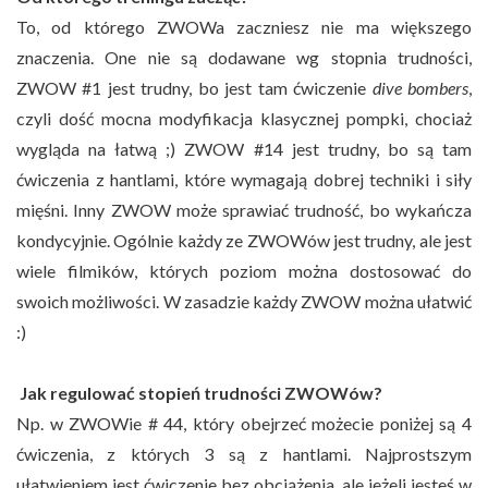
To, od którego ZWOWa zaczniesz nie ma większego
znaczenia. One nie są dodawane wg stopnia trudności,
ZWOW #1 jest trudny, bo jest tam ćwiczenie
dive bombers
,
czyli dość mocna modyfikacja klasycznej pompki, chociaż
wygląda na łatwą ;) ZWOW #14 jest trudny, bo są tam
ćwiczenia z hantlami, które wymagają dobrej techniki i siły
mięśni. Inny ZWOW może sprawiać trudność, bo wykańcza
kondycyjnie. Ogólnie każdy ze ZWOWów jest trudny, ale jest
wiele filmików, których poziom można dostosować do
swoich możliwości. W zasadzie każdy ZWOW można ułatwić
:)
Jak regulować stopień trudności ZWOWów?
Np. w ZWOWie # 44, który obejrzeć możecie poniżej są 4
ćwiczenia, z których 3 są z hantlami. Najprostszym
ułatwieniem jest ćwiczenie bez obciążenia, ale jeżeli jesteś w