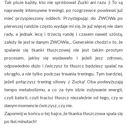
Tak pisze każdy, kto nie spróbował Zuzki ani razu ;) To są
naprawdę intensywne treningi, po rozgrzewce powinnaś już
mieć przyspieszony oddech. Przystępując do ZWOWa po
pierwszej rundzie często wydaje mi się, że już więcej nie dam
rady, a jednak lecę i trzecią rundę i czasem nawet szóstą,
zależy ile jest w danym ZWOWie... Generalnie chodzi o to, że
spalanie się tkanki tłuszczowej nie jest takim prostym
procesem, jakby się wydawało i jeżeli jesz zdrowo,
odpowiednio dużo i ćwiczysz to tłuszcz będziesz spalać na
okrągło, a nie tylko podczas trwania treningu. Tym bardziej,
jeżeli połączysz trening siłowy z Zuzką! Oba podwyższają
tempo metabolizmu, a co za tym idzie zużywanie energii,
czyli kalorii, czyli tracisz tłuszcz niezależnie od tego, czy w
danym momencie ćwiczysz, czy nie.
Zapomnij w końcu o tej bajce, że tkanka tłuszczowa spala się
po iluś minutach!