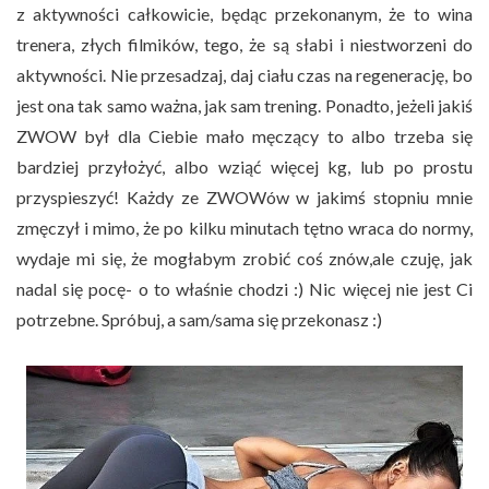
z aktywności całkowicie, będąc przekonanym, że to wina
trenera, złych filmików, tego, że są słabi i niestworzeni do
aktywności. Nie przesadzaj, daj ciału czas na regenerację, bo
jest ona tak samo ważna, jak sam trening. Ponadto, jeżeli jakiś
ZWOW był dla Ciebie mało męczący to albo trzeba się
bardziej przyłożyć, albo wziąć więcej kg, lub po prostu
przyspieszyć! Każdy ze ZWOWów w jakimś stopniu mnie
zmęczył i mimo, że po kilku minutach tętno wraca do normy,
wydaje mi się, że mogłabym zrobić coś znów,ale czuję, jak
nadal się pocę- o to właśnie chodzi :) Nic więcej nie jest Ci
potrzebne. Spróbuj, a sam/sama się przekonasz :)