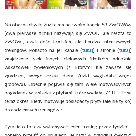
Na obecną chwilę Zuzka ma na swoim koncie 58 ZWOWów
(dwa pierwsze filmiki nazywają się ZWOD, ale reszta to
ZWOW), czyli dość krótkich, ale bardzo intensywnych
treningów. Ponadto na jej kanale (
tutaj
) i stronie (
tutaj
)
znajdziecie wiele innych, ciekawych filmików, odnośnie
wskazówek żywieniowych (z którymi nie zawsze się
zgadzam, swego czasu dieta Zuzki wyglądała wręcz
głodowo). Obecnie pojawia się tam wiele motywacyjnych
pogadanek w związku z płytami, które wydała- ZCUT. Trwa
teraz okres, kiedy motywuje posiadaczy płyty (ale nie tylko)
do codziennych treningów. :)
Pytacie o to, czy wykonywać jeden trening przez tydzień i
dopiero przejść do drugiego, ile razy w tygodniu ćwiczyć,