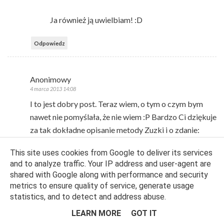
Ja również ją uwielbiam! :D
Odpowiedz
Anonimowy
4 marca 2013 14:08
I to jest dobry post. Teraz wiem, o tym o czym bym
nawet nie pomyślała, że nie wiem :P Bardzo Ci dziękuje
za tak dokładne opisanie metody Zuzki i o zdanie:
"eżeli jesz zdrowo, odpowiednio dużo i ćwiczysz to
This site uses cookies from Google to deliver its services
tłuszcz będziesz spalać na okrągło" :):*
and to analyze traffic. Your IP address and user-agent are
Odpowiedz
shared with Google along with performance and security
Odpowiedzi
metrics to ensure quality of service, generate usage
statistics, and to detect and address abuse.
FITLOVIN
4 marca 2013 16:04
LEARN MORE
GOT IT