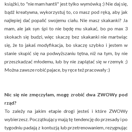
książki, to "nie mam hantli" jest tylko wymówką :)
Nie daj się,
bądź kreatywna, wykorzystuj to, co masz pod ręką, aby jak
najlepiej dać popalić swojemu ciału. Nie masz skakanki? Ja
mam, ale jak syn śpi to nie będę mu skakać, bo po max 3
skokach się budzi, więc skaczę bez skakanki nie martwiąc
się, że to jakaś modyfikacja, bo skaczę szybko i jestem w
stanie skupić się na podwyższaniu tętna, niż na tym, by nie
przeszkadzać młodemu, lub by nie zaplątać się w rzemyk ;)
Można zawsze robić pajace, by ręce też pracowały :)
Nic się nie zmęczyłam, mogę zrobić dwa ZWOWy pod
rząd?
To zależy na jakim etapie drogi jesteś i które ZWOWy
wybierzesz. Początkujący mają tę tendencję do przesady i po
tygodniu padają z kontuzją lub przetrenowaniem, rezygnując