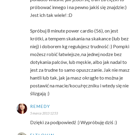
próbować innego i na pewno jakiś się znajdzie:)
Jest ich tak wiele! :D
Spróbuj 8 minute power cardio (56), on jest
krótki, a tempem skakania na skakance (lub bez
niej) i doborem kg regulujesz trudność :) Pompki
możesz robić łatwiejsze, na jednej nodze bez
dotykania palców, lub męskie, albo jak nadal to
jest za trudne to samo opuszczanie. Jak nie masz
hantli lub tak, jak ja masz okrągłe to można je
postawić na macie/kocu/ręczniku i wtedy się nie
ślizgają :)
REMEDY
5 marca 2013 12:53
Dzięki za podpowiedź :) Wypróbuję dziś :)