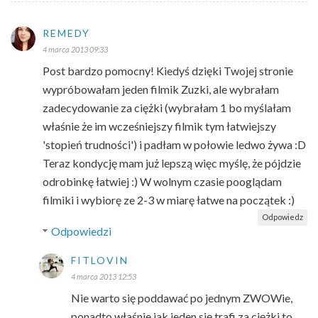
REMEDY
4 marca 2013 09:33
Post bardzo pomocny! Kiedyś dzięki Twojej stronie
wypróbowałam jeden filmik Zuzki, ale wybrałam
zadecydowanie za ciężki (wybrałam 1 bo myślałam
właśnie że im wcześniejszy filmik tym łatwiejszy
'stopień trudności') i padłam w połowie ledwo żywa :D
Teraz kondycję mam już lepszą więc myślę, że pójdzie
odrobinkę łatwiej :) W wolnym czasie pooglądam
filmiki i wybiorę ze 2-3 w miarę łatwe na początek :)
Odpowiedz
Odpowiedzi
FITLOVIN
4 marca 2013 12:53
Nie warto się poddawać po jednym ZWOWie,
ponadto właśnie jak jeden się trafi za ciężki to