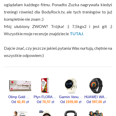
oglądałam każdego filmu. Ponadto Zuzka nagrywała kiedyś
treningi również dla BodyRock.tv, ale tych treningów to już
kompletnie nie znam ;)
Mój ulubiony ZWOW? Trójka! :) 7,5kgx2 i jest git ;)
Wszystkie moje recenzje znajdziecie
TUTAJ.
Dajcie znać, czy jeszcze jakieś pytania Was nurtują, chętnie na
wszystkie odpowiem:)
Olimp Gold Omega 3 60kaps.
Płyn FLORADIX żelazo i witaminy 500ml
Garmin Venu 4 41mm Lunar gold z paskiem silikonowym w kolorze Bone
HUAWEI WATCH GT 5 46mm Active
Od
42,45
zł
Od
70,57
zł
Od
1939,00
zł
Od
597,00
zł