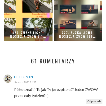
329. ZUZKA LIGHT-
327. ZUZKA LIGHT-
RECENZJA ZWOW 8 T...
RECENZJA ZWOW #26...
61 KOMENTARZY
FITLOVIN
3 marca 2013 21:55
Półroczna? :) To jak Ty je rozpisałaś? Jeden ZWOW
przez cały tydzień? ;)
Odpowiedz