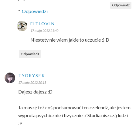
Odpowiedz
Odpowiedzi
FITLOVIN
17 maja 2012 21:40
Niestety nie wiem jakie to uczucie ;):D
Odpowiedz
TYGRYSEK
17 maja 2012 20:13
Dajesz dajesz :D
Ja muszę też coś podsumować ten czelendż, ale jestem
wypruta psychicznie i fizycznie :/ Studia niszczą ludzi
:P