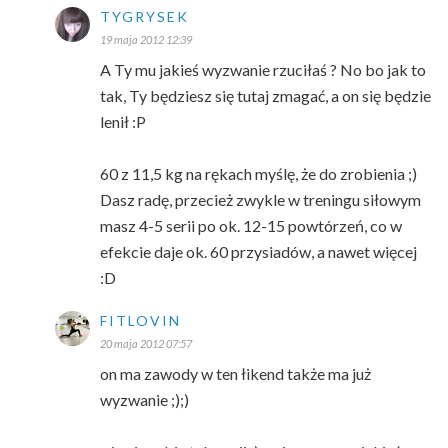
TYGRYSEK
19 maja 2012 12:39
A Ty mu jakieś wyzwanie rzuciłaś ? No bo jak to
tak, Ty będziesz się tutaj zmagać, a on się będzie
lenił :P
60 z 11,5 kg na rękach myślę, że do zrobienia ;)
Dasz radę, przecież zwykle w treningu siłowym
masz 4-5 serii po ok. 12-15 powtórzeń, co w
efekcie daje ok. 60 przysiadów, a nawet więcej
:D
FITLOVIN
20 maja 2012 07:57
on ma zawody w ten łikend także ma już
wyzwanie ;);)