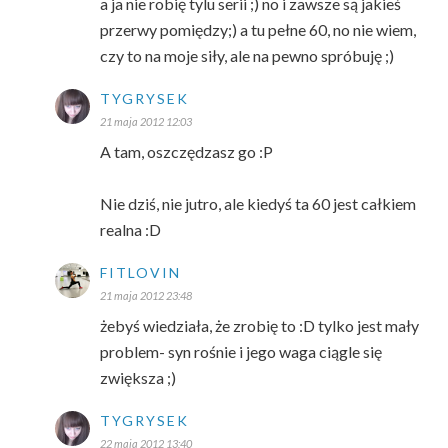
a ja nie robię tylu serii ;) no i zawsze są jakieś
przerwy pomiędzy;) a tu pełne 60, no nie wiem,
czy to na moje siły, ale na pewno spróbuję ;)
TYGRYSEK
21 maja 2012 12:03
A tam, oszczędzasz go :P
Nie dziś, nie jutro, ale kiedyś ta 60 jest całkiem
realna :D
FITLOVIN
21 maja 2012 23:48
żebyś wiedziała, że zrobię to :D tylko jest mały
problem- syn rośnie i jego waga ciągle się
zwiększa ;)
TYGRYSEK
22 maja 2012 13:40