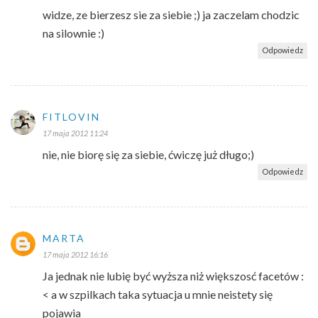
widze, ze bierzesz sie za siebie ;) ja zaczelam chodzic
na silownie :)
Odpowiedz
FITLOVIN
17 maja 2012 11:24
nie, nie biorę się za siebie, ćwiczę już długo;)
Odpowiedz
MARTA
17 maja 2012 16:16
Ja jednak nie lubię być wyższa niż większosć facetów :
< a w szpilkach taka sytuacja u mnie neistety się
pojawia