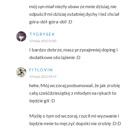
mój syn miał niezły ubaw ze mnie dzisiaj, nie
odpuścił mi dzisiaj ostatniej dychy i też chciał
góra-dół-góra-dół :D
TYGRYSEK
19 maja 2012 01:00
I bardzo dobrze, masz przynajmniej doping i
dodatkowe obciążenie :D
FITLOVIN
19 maja 2012 09:19
hehe, Mój wczoraj podsumował, że jak zrobię
całą sześćdziesiątkę z młodym na rękach to
będzie git :D
Myślę o tym od wczoraj, rzucił mi wyzwanie i
będzie mnie to męczyć dopóki nie zrobię :D:D