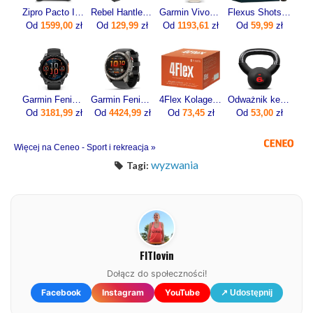
Zipro Pacto Iconsole+ Bluetooth 5221
Rebel ‎Hantle Hex żeliwne 2 x 12.5 kg
Garmin Vivoactive 6 Lunar gold z paskiem w kolorze Bone [010-02985-01]
Flexus Shots 20x10ml
Od
1599,00
zł
Od
129,99
zł
Od
1193,61
zł
Od
59,99
zł
Garmin Fenix 8 47mm Slate grey z czarnym paskiem
Garmin Fenix 8 Pro 51mm Grafitowy
4Flex Kolagen Nowej Generacji Z Wit. C 30sasz.
Odważnik kettlebell żeliwny 6kg
Od
3181,99
zł
Od
4424,99
zł
Od
73,45
zł
Od
53,00
zł
Więcej na Ceneo - Sport i rekreacja »
wyzwania
Tagi:
FITlovin
Dołącz do społeczności!
Facebook
Instagram
YouTube
↗ Udostępnij