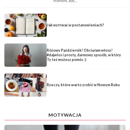
moment, aby...
Jak wytrwać w postanowieniach?
Różowy Październik! Obcięłam włosy!
#dajwlos i prosty, darmowy sposób, w który
Ty też możesz pomóc :)
Rzeczy, które warto zrobić w Nowym Roku
MOTYWACJA