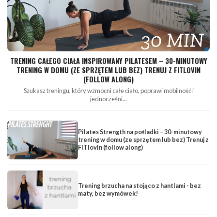
TRENING CAŁEGO CIAŁA INSPIROWANY PILATESEM – 30-MINUTOWY
TRENING W DOMU (ZE SPRZĘTEM LUB BEZ) TRENUJ Z FITLOVIN
(FOLLOW ALONG)
Szukasz treningu, który wzmocni całe ciało, poprawi mobilność i
jednocześni...
Pilates Strength na pośladki – 30-minutowy
trening w domu (ze sprzętem lub bez) Trenuj z
FITlovin (follow along)
Trening brzucha na stojąco z hantlami - bez
maty, bez wymówek!