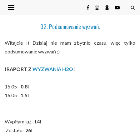
32. Podsumowanie wyzwań.
Witajcie :) Dzisiaj nie mam zbytnio czasu, więc tylko
podsumowanie wyzwań :)
!RAPORT Z
WYZWANIA H2O
!
15.05-
0,8
l
16.05-
1,5
l
Wypiłam już-
14
l
Zostało-
26
l