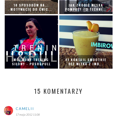
10 SPOSOBÓW NA...
JAK ZROBIĆ MĘSKĄ
MOTYWACJĘ DO ĆWIC...
POMPKĘ? - 3 TECHNI...
MÓJ NOWY TRENING
#1 KOKTAJL SMOOTHIE
SIŁOWY - PUSH&PULL
BEZ MLEKA Z IMB...
15 KOMENTARZY
CAMELII
17 maja 2012 11:08