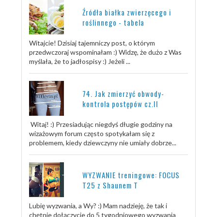
Źródła białka zwierzęcego i
roślinnego - tabela
Witajcie! Dzisiaj tajemniczy post, o którym
przedwczoraj wspominałam :) Widzę, że dużo z Was
myślała, że to jadłospisy :) Jeżeli ...
74. Jak zmierzyć obwody-
kontrola postępów cz.II
Witaj! :) Przesiadując niegdyś długie godziny na
wizażowym forum często spotykałam się z
problemem, kiedy dziewczyny nie umiały dobrze...
WYZWANIE treningowe: FOCUS
T25 z Shaunem T
Lubię wyzwania, a Wy? :) Mam nadzieję, że tak i
chętnie dołączycie do 5 tygodniowego wyzwania