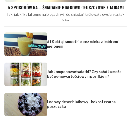
5 SPOSOBÓW NA... ŚNIADANIE BIAŁKOWO-TŁUSZCZOWE Z JAJKAMI
Tak, jak kilka lat temu na blogach wśród śniadań królowała owsianka, tak
dz...
#1 Koktajl smoothie bez mleka z imbirem i
melonem
Jak komponować sałatki? Czy sałatka może
być pełnowartościowym posiłkiem?
Lodowy deser białkowy - kokos i czarna
porzeczka