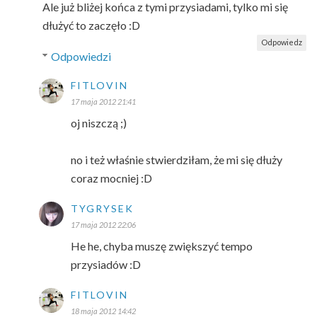
Ale już bliżej końca z tymi przysiadami, tylko mi się
dłużyć to zaczęło :D
Odpowiedz
Odpowiedzi
FITLOVIN
17 maja 2012 21:41
oj niszczą ;)
no i też właśnie stwierdziłam, że mi się dłuży
coraz mocniej :D
TYGRYSEK
17 maja 2012 22:06
He he, chyba muszę zwiększyć tempo
przysiadów :D
FITLOVIN
18 maja 2012 14:42