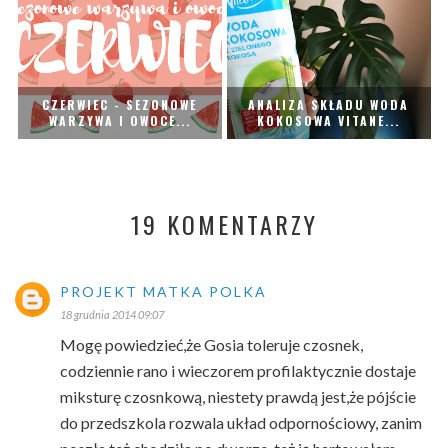
CZERWIEC - SEZONOWE
ANALIZA SKŁADU WODA
WARZYWA I OWOCE...
KOKOSOWA VITANE...
19 KOMENTARZY
PROJEKT MATKA POLKA
18 grudnia 2014 09:07
Mogę powiedzieć,że Gosia toleruje czosnek,
codziennie rano i wieczorem profilaktycznie dostaje
miksturę czosnkową, niestety prawdą jest,że pójście
do przedszkola rozwala układ odpornościowy, zanim