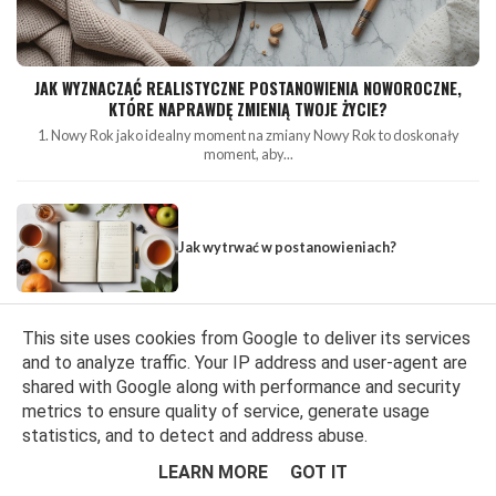
JAK WYZNACZAĆ REALISTYCZNE POSTANOWIENIA NOWOROCZNE,
KTÓRE NAPRAWDĘ ZMIENIĄ TWOJE ŻYCIE?
1. Nowy Rok jako idealny moment na zmiany Nowy Rok to doskonały
moment, aby...
Jak wytrwać w postanowieniach?
This site uses cookies from Google to deliver its services
Różowy Październik! Obcięłam włosy!
and to analyze traffic. Your IP address and user-agent are
#dajwlos i prosty, darmowy sposób, w który
Ty też możesz pomóc :)
shared with Google along with performance and security
metrics to ensure quality of service, generate usage
statistics, and to detect and address abuse.
LEARN MORE
GOT IT
Rzeczy, które warto zrobić w Nowym Roku