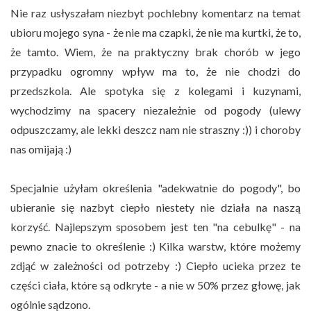
Nie raz usłyszałam niezbyt pochlebny komentarz na temat
ubioru mojego syna - że nie ma czapki, że nie ma kurtki, że to,
że tamto. Wiem, że na praktyczny brak chorób w jego
przypadku ogromny wpływ ma to, że nie chodzi do
przedszkola. Ale spotyka się z kolegami i kuzynami,
wychodzimy na spacery niezależnie od pogody (ulewy
odpuszczamy, ale lekki deszcz nam nie straszny :)) i choroby
nas omijają :)
Specjalnie użyłam określenia "adekwatnie do pogody", bo
ubieranie się nazbyt ciepło niestety nie działa na naszą
korzyść. Najlepszym sposobem jest ten "na cebulkę" - na
pewno znacie to określenie :) Kilka warstw, które możemy
zdjąć w zależności od potrzeby :) Ciepło ucieka przez te
części ciała, które są odkryte - a nie w 50% przez głowę, jak
ogólnie sądzono.