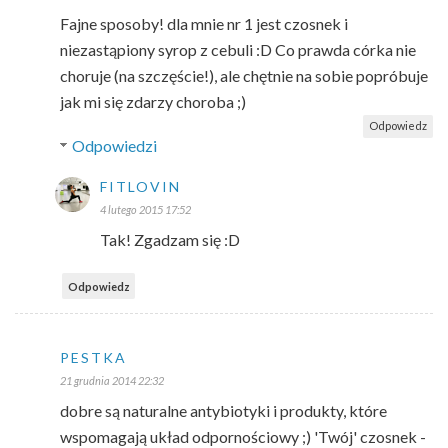
Fajne sposoby! dla mnie nr 1 jest czosnek i
niezastąpiony syrop z cebuli :D Co prawda córka nie
choruje (na szczęście!), ale chętnie na sobie popróbuje
jak mi się zdarzy choroba ;)
Odpowiedz
Odpowiedzi
FITLOVIN
4 lutego 2015 17:52
Tak! Zgadzam się :D
Odpowiedz
PESTKA
21 grudnia 2014 22:32
dobre są naturalne antybiotyki i produkty, które
wspomagają układ odpornościowy ;) 'Twój' czosnek -