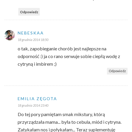
Odpowiedz
NEBESKAA
18 grudnia 2014 18:50
o tak, zapobieganie chorób jest najlepsze na
odporność :) ja co rano serwuje sobie ciepłą wodę z
cytryną i imbirem ;)
Odpowiedz
EMILIA ZĘGOTA
18 grudnia 2014 23:40
Do tej pory pamiętam smak mikstury, którą
przyrządzała mama... była to cebula, miód i cytryna.
Zatykałam nos i połykałam... Teraz suplementuję