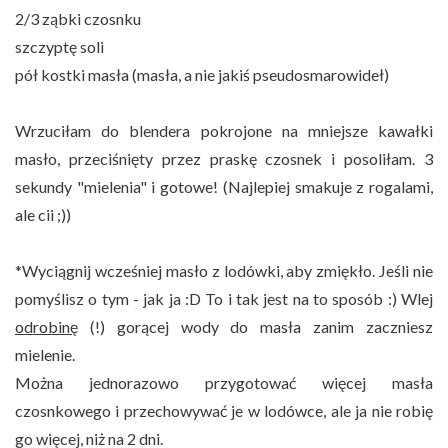
2/3 ząbki czosnku
szczyptę soli
pół kostki masła (masła, a nie jakiś pseudosmarowideł)
Wrzuciłam do blendera pokrojone na mniejsze kawałki
masło, przeciśnięty przez praskę czosnek i posoliłam. 3
sekundy "mielenia" i gotowe! (Najlepiej smakuje z rogalami,
ale cii ;))
*Wyciągnij wcześniej masło z lodówki, aby zmiękło. Jeśli nie
pomyślisz o tym - jak ja :D To i tak jest na to sposób :) Wlej
odrobinę
(!) gorącej wody do masła zanim zaczniesz
mielenie.
Można jednorazowo przygotować więcej masła
czosnkowego i przechowywać je w lodówce, ale ja nie robię
go więcej, niż na 2 dni.