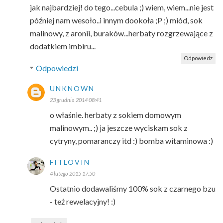
jak najbardziej! do tego...cebula ;) wiem, wiem...nie jest
później nam wesoło..i innym dookoła ;P ;) miód, sok
malinowy, z aronii, buraków...herbaty rozgrzewające z
dodatkiem imbiru...
Odpowiedz
Odpowiedzi
UNKNOWN
23 grudnia 2014 08:41
o właśnie. herbaty z sokiem domowym
malinowym.. ;) ja jeszcze wyciskam sok z
cytryny, pomaranczy itd :) bomba witaminowa :)
FITLOVIN
4 lutego 2015 17:50
Ostatnio dodawaliśmy 100% sok z czarnego bzu
- też rewelacyjny! :)