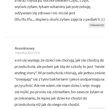
a teraz chyba już odchorowałam część, część
wyćwiczyłam, łykam witaminy jak potrzebuję,
odżywiam się zdrowo i nic mi nie jest
(tfu tfu tfu.... dopiero skończyłam zajęcia z pediatrii ;) )
Odpowiedz
Anonimowy
19 grudnia 2014 15:32
a mi się wydaję, że dzieci nie chorują, jak nie chodzą do
przedszkola, ale potem jak idą do szkoły to jest "never
ending story". W przedszkolu chorują, ale jednocześnie
"oswajają" się z tymi bakteriami i jakoś uodparniają na
przyszłość. Ale nie wiem, nie mam dzieci, więc mogę
się mylić, po prostu się zdziwiłam, bo zawsze żyłam w
przekonaniu, że lepiej jak dziecko chodzi do
przedszkola niż jak do niego nie chodzi.