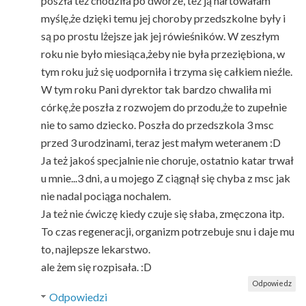
poszła też chodziła po dworze, też ją hartowałam
myślę,że dzięki temu jej choroby przedszkolne były i
są po prostu lżejsze jak jej rówieśników. W zeszłym
roku nie było miesiąca,żeby nie była przeziębiona, w
tym roku już się uodporniła i trzyma się całkiem nieźle.
W tym roku Pani dyrektor tak bardzo chwaliła mi
córkę,że poszła z rozwojem do przodu,że to zupełnie
nie to samo dziecko. Poszła do przedszkola 3 msc
przed 3 urodzinami, teraz jest małym weteranem :D
Ja też jakoś specjalnie nie choruje, ostatnio katar trwał
u mnie...3 dni, a u mojego Z ciągnął się chyba z msc jak
nie nadal pociąga nochalem.
Ja też nie ćwiczę kiedy czuje się słaba, zmęczona itp.
To czas regeneracji, organizm potrzebuje snu i daje mu
to, najlepsze lekarstwo.
ale żem się rozpisała. :D
Odpowiedz
Odpowiedzi