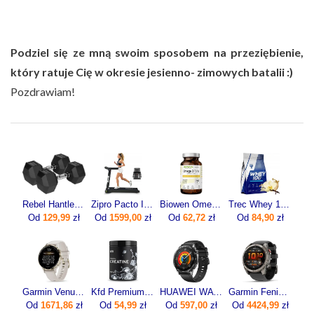
Podziel się ze mną swoim sposobem na przeziębienie,
który ratuje Cię w okresie jesienno- zimowych batalii :)
Pozdrawiam!
Rebel ‎Hantle Hex żeliwne 2 x 12.5 kg
Zipro Pacto Iconsole+ Bluetooth 5221
Biowen Omega 3 Forte 90kaps.
Trec Whey 100 700g
Od
129,99
zł
Od
1599,00
zł
Od
62,72
zł
Od
84,90
zł
Garmin Venu 3s Beżowy (0100278502)
Kfd Premium Creatine 500g
HUAWEI WATCH GT 5 46mm Active
Garmin Fenix 8 Pro 51mm Grafitowy
Od
1671,86
zł
Od
54,99
zł
Od
597,00
zł
Od
4424,99
zł