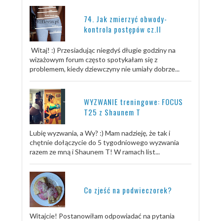
74. Jak zmierzyć obwody-
kontrola postępów cz.II
Witaj! :) Przesiadując niegdyś długie godziny na
wizażowym forum często spotykałam się z
problemem, kiedy dziewczyny nie umiały dobrze...
WYZWANIE treningowe: FOCUS
T25 z Shaunem T
Lubię wyzwania, a Wy? :) Mam nadzieję, że tak i
chętnie dołączycie do 5 tygodniowego wyzwania
razem ze mną i Shaunem T! W ramach list...
Co zjeść na podwieczorek?
Witajcie! Postanowiłam odpowiadać na pytania