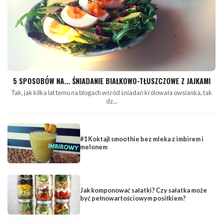
5 SPOSOBÓW NA... ŚNIADANIE BIAŁKOWO-TŁUSZCZOWE Z JAJKAMI
Tak, jak kilka lat temu na blogach wśród śniadań królowała owsianka, tak
dz...
#1 Koktajl smoothie bez mleka z imbirem i
melonem
Jak komponować sałatki? Czy sałatka może
być pełnowartościowym posiłkiem?