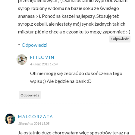
przeziębieniowych ;-). Sama ostatnio wypróbowałam
syrop robiony w domu na bazie soku ze świeżego
ananasa ;-). Ponoć na kaszel najlepszy. Stosuję też
syrop.z cebuli, ale niestety mój synek żadnych takich
mikstur pić nie chce a o czosnku to mogę zapomnieć :-(
Odpowiedz
Odpowiedzi
FITLOVIN
4 lutego 2015 17:54
Oh nie mogę się zebrać do dokończenia tego
wpisu ;) Ale będzie na bank :D
Odpowiedz
MALGORZATA
18 grudnia 2014 13:08
Ja ostatnio dużo chorowałam więc sposobów teraz na