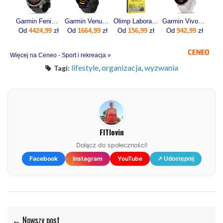
Garmin Fenix 8 Pro 51mm Grafitowy
Garmin Venu 3 45mm Grafitowy (0100-2784-01)
Olimp Laboratories Pure Whey Isolate 95 600g
Garmin Vivoactive 5 Ivory (010-02862-11)
Od
4424,99
zł
Od
1664,99
zł
Od
156,99
zł
Od
942,99
zł
Więcej na Ceneo - Sport i rekreacja »
lifestyle
,
organizacja
,
wyzwania
Tagi:
FITlovin
Dołącz do społeczności!
Facebook
Instagram
YouTube
↗ Udostępnij
← Nowszy post