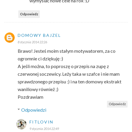
wymyślać nowe cele na rok :D
Odpowiedz
DOMOWY BAJZEL
8 stycznia 2014 22:26
Brawo! Jesteś moim stałym motywatorem, za co
ogromnie ci dziękuję :)
A jeśli można, to poproszę o przepis na zupę z
czerwonej soczewicy. Leży taka w szafce i nie mam
sprawdzonego przepisu :) i na ten domowy ekstrakt
waniliowy również ;)
Pozdrawiam
Odpowiedz
Odpowiedzi
FITLOVIN
9 stycznia 2014 22:49