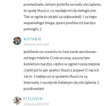
powiedziała, żebym jeździła na mały obciążeniu,
to spalę tłuszcz, co wydaje mi się nielogiczne.
Tak w ogóle to dzięki za odpowiedź. I za tego
wspaniałego bloga, sporo postów mi bardzo
pomogło ;)
KOTABIE
10 stycznia 2014 16:43
jeżdżenie na rowerku to ćwiczenie aerobowe -
od tego mięśnie Ci nie urosną; a poza tym
kobietom bardzo ciężko w ogóle rosną mięśnie
;) jeśli już to jak spalisz tłuszcz pojawi Ci się ich
zarys :) najlepsze w spalaniu tłuszczu są
interwały. i raczej nie bałabym się obciążenia :)
pozdrawiam
FITLOVIN
11 stycznia 2014 17:51