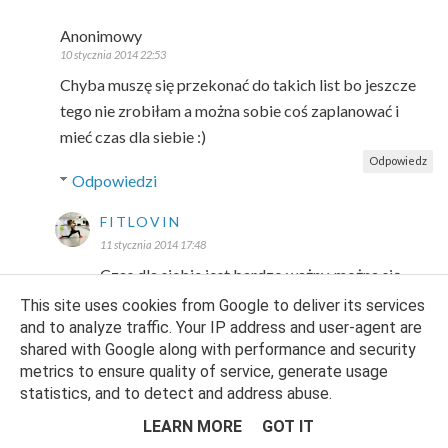
Anonimowy
10 stycznia 2014 22:53
Chyba muszę się przekonać do takich list bo jeszcze
tego nie zrobiłam a można sobie coś zaplanować i
mieć czas dla siebie :)
Odpowiedz
Odpowiedzi
FITLOVIN
11 stycznia 2014 17:48
Czas dla siebie jest bardzo ważny, można się
łatwo zatracić w obowiązkach, a potem
This site uses cookies from Google to deliver its services
rozchorować z nadmiaru wrażeń ;)
and to analyze traffic. Your IP address and user-agent are
shared with Google along with performance and security
metrics to ensure quality of service, generate usage
Odpowiedz
statistics, and to detect and address abuse.
LEARN MORE
GOT IT
MONIKA