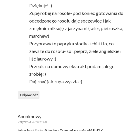
Dziękuję! :)
Zupę robię na rosole- pod koniec gotowania do
odcedzonego rosołu daję soczewicę i jak
zmięknie miksuję z jarzynami (seler, pietruszka,
marchew)
Przyprawy to papryka słodka i chili i to, co
zawsze do rosołu- sól, pieprz, ziele angielskie i
liść laurowy :)
Przepis na domowy ekstrakt podam jak go
zrobię ;)
Daj znać jak zupa wyszła :)
Odpowiedz
Anonimowy
9 stycznia 2014 11:08
jaka jest lista filmów Twojej przyjaciółki? :)