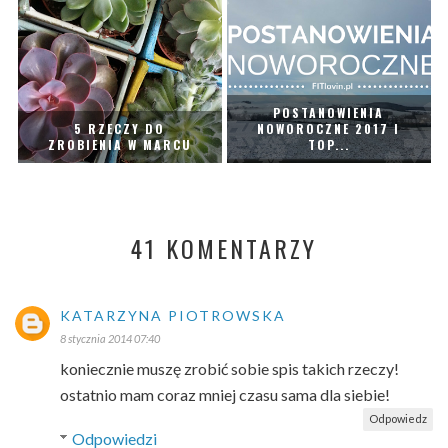
POSTANOWIENIA
5 RZECZY DO
NOWOROCZNE 2017 I
ZROBIENIA W MARCU
TOP...
41 KOMENTARZY
KATARZYNA PIOTROWSKA
8 stycznia 2014 07:40
koniecznie muszę zrobić sobie spis takich rzeczy!
ostatnio mam coraz mniej czasu sama dla siebie!
Odpowiedz
Odpowiedzi