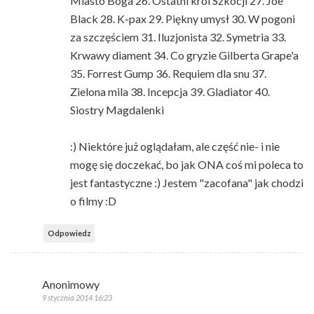
Miasto Boga 26. Ostatni król Szkocji 27. Joe
Black 28. K-pax 29. Piękny umysł 30. W pogoni
za szczęściem 31. Iluzjonista 32. Symetria 33.
Krwawy diament 34. Co gryzie Gilberta Grape'a
35. Forrest Gump 36. Requiem dla snu 37.
Zielona mila 38. Incepcja 39. Gladiator 40.
Siostry Magdalenki
:) Niektóre już oglądałam, ale część nie- i nie
mogę się doczekać, bo jak ONA coś mi poleca to
jest fantastyczne :) Jestem "zacofana" jak chodzi
o filmy :D
Odpowiedz
Anonimowy
9 stycznia 2014 16:23