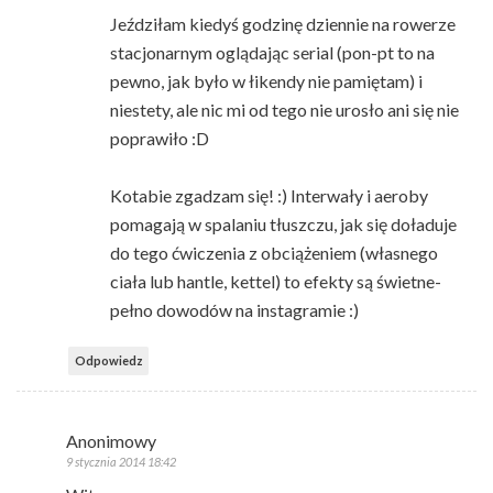
Jeździłam kiedyś godzinę dziennie na rowerze
stacjonarnym oglądając serial (pon-pt to na
pewno, jak było w łikendy nie pamiętam) i
niestety, ale nic mi od tego nie urosło ani się nie
poprawiło :D
Kotabie zgadzam się! :) Interwały i aeroby
pomagają w spalaniu tłuszczu, jak się doładuje
do tego ćwiczenia z obciążeniem (własnego
ciała lub hantle, kettel) to efekty są świetne-
pełno dowodów na instagramie :)
Odpowiedz
Anonimowy
9 stycznia 2014 18:42