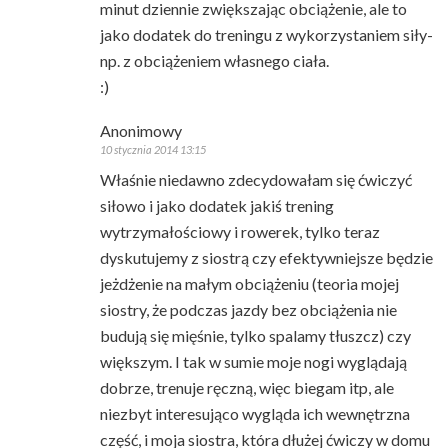
minut dziennie zwiększając obciążenie, ale to
jako dodatek do treningu z wykorzystaniem siły-
np. z obciążeniem własnego ciała.
:)
Anonimowy
10 stycznia 2014 13:15
Właśnie niedawno zdecydowałam się ćwiczyć
siłowo i jako dodatek jakiś trening
wytrzymałościowy i rowerek, tylko teraz
dyskutujemy z siostrą czy efektywniejsze będzie
jeżdżenie na małym obciążeniu (teoria mojej
siostry, że podczas jazdy bez obciążenia nie
budują się mięśnie, tylko spalamy tłuszcz) czy
większym. I tak w sumie moje nogi wyglądają
dobrze, trenuje ręczną, więc biegam itp, ale
niezbyt interesująco wygląda ich wewnętrzna
część, i moja siostra, która dłużej ćwiczy w domu