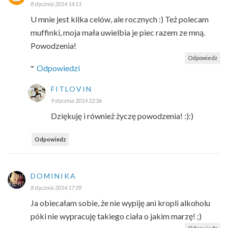
8 stycznia 2014 14:11
U mnie jest kilka celów, ale rocznych :) Też polecam
muffinki, moja mała uwielbia je piec razem ze mną.
Powodzenia!
Odpowiedz
Odpowiedzi
FITLOVIN
9 stycznia 2014 22:36
Dziękuję i również życzę powodzenia! :):)
Odpowiedz
DOMINIKA
8 stycznia 2014 17:39
Ja obiecałam sobie, że nie wypiję ani kropli alkoholu
póki nie wypracuję takiego ciała o jakim marzę! ;)