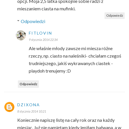
opcji. Moja 2,5 latka spokojnie sobie radzi z
mieszaniem ciasta na mufinki.
Odpowiedz
Odpowiedzi
FITLOVIN
9 stycznia 2014 22:34
Ale właśnie młody zawsze mi miesza różne
rzeczy, np. ciasto na naleśniki- chciałam czegoś
trudniejszego, jakiś wykrawanych ciastek -
playdoh trenujemy :D
Odpowiedz
DZIXONA
8 stycznia 2014 10:21
Koniecznie napiszę listę na cały rok oraz na każdy
miesiąc. Już nie pamiętam kiedy lepiłam bałwana, a w