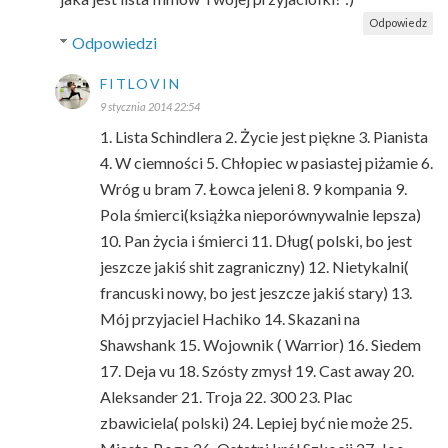
Odpowiedz
Odpowiedzi
FITLOVIN
9 stycznia 2014 22:54
1. Lista Schindlera 2. Życie jest piękne 3. Pianista
4. W ciemności 5. Chłopiec w pasiastej piżamie 6.
Wróg u bram 7. Łowca jeleni 8. 9 kompania 9.
Pola śmierci(książka nieporównywalnie lepsza)
10. Pan życia i śmierci 11. Dług( polski, bo jest
jeszcze jakiś shit zagraniczny) 12. Nietykalni(
francuski nowy, bo jest jeszcze jakiś stary) 13.
Mój przyjaciel Hachiko 14. Skazani na
Shawshank 15. Wojownik ( Warrior) 16. Siedem
17. Deja vu 18. Szósty zmysł 19. Cast away 20.
Aleksander 21. Troja 22. 300 23. Plac
zbawiciela( polski) 24. Lepiej być nie może 25.