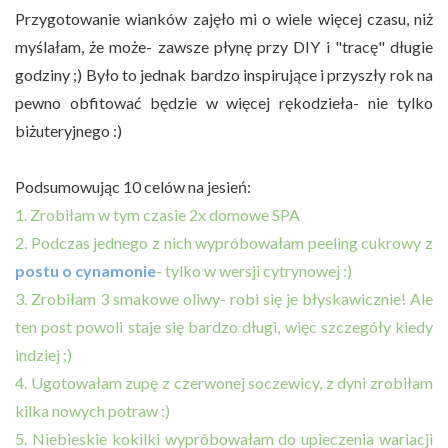
Przygotowanie wianków zajęło mi o wiele więcej czasu, niż
myślałam, że może- zawsze płynę przy DIY i "tracę" długie
godziny ;) Było to jednak bardzo inspirujące i przyszły rok na
pewno obfitować będzie w więcej rękodzieła- nie tylko
biżuteryjnego :)
Podsumowując 10 celów na jesień:
1. Zrobiłam w tym czasie 2x domowe SPA
2. Podczas jednego z nich wypróbowałam peeling cukrowy z
postu o cynamonie
- tylko w wersji cytrynowej :)
3. Zrobiłam 3 smakowe oliwy- robi się je błyskawicznie! Ale
ten post powoli staje się bardzo długi, więc szczegóły kiedy
indziej ;)
4. Ugotowałam zupę z czerwonej soczewicy, z dyni zrobiłam
kilka nowych potraw :)
5. Niebieskie kokilki wypróbowałam do upieczenia wariacji