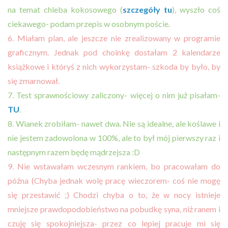
na temat chleba kokosowego (
szczegóły tu
), wyszło coś
ciekawego- podam przepis w osobnym poście.
6. Miałam plan, ale jeszcze nie zrealizowany w programie
graficznym. Jednak pod choinkę dostałam 2 kalendarze
książkowe i któryś z nich wykorzystam- szkoda by było, by
się zmarnował.
7. Test sprawnościowy zaliczony- więcej o nim już pisałam-
TU
.
8. Wianek zrobiłam- nawet dwa. Nie są idealne, ale koślawe i
nie jestem zadowolona w 100%, ale to był mój pierwszy raz i
następnym razem będę mądrzejsza :D
9. Nie wstawałam wczesnym rankiem, bo pracowałam do
późna (Chyba jednak wolę pracę wieczorem- coś nie mogę
się przestawić ;) Chodzi chyba o to, że w nocy istnieje
mniejsze prawdopodobieństwo na pobudkę syna, niż ranem i
czuję się spokojniejsza- przez co lepiej pracuje mi się