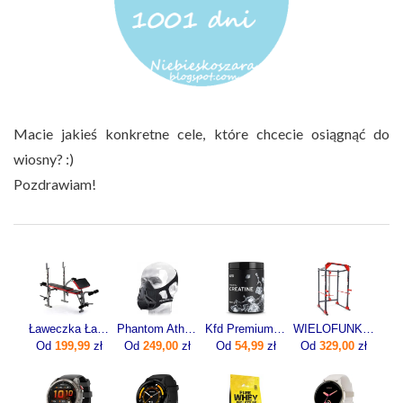
Macie jakieś konkretne cele, które chcecie osiągnąć do
wiosny? :)
Pozdrawiam!
Ławeczka Ławka Pod Sztangę Do Ćwiczeń Modlitewnik
Phantom Athletics Maska Treningowa Wydolnościowa Fitness L
Kfd Premium Creatine 500g
WIELOFUNKCYJNA KLATKA DO ĆWICZEŃ KSSL025/2 Z WYCIĄGIEM
Od
199,99
zł
Od
249,00
zł
Od
54,99
zł
Od
329,00
zł