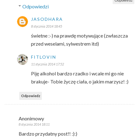
Odpowiedz
Odpowiedzi
JASODHARA
8 stycznia 2014 18:45
świetne :-) na prawdę motywujące (zwłaszcza
przed weselami, sylwestrem itd)
FITLOVIN
11 stycznia 2014 17:52
Piję alkohol bardzo rzadko i wcale mi go nie
brakuje- Tobie życzę ciała, o jakim marzysz! :)
Odpowiedz
Anonimowy
8 stycznia 2014 18:11
Bardzo przydatny post!! :):)