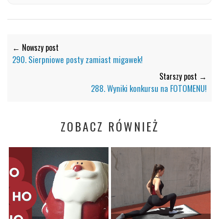
← Nowszy post
290. Sierpniowe posty zamiast migawek!
Starszy post →
288. Wyniki konkursu na FOTOMENU!
ZOBACZ RÓWNIEŻ