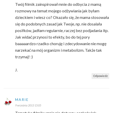
Twój filmik zainspirował mnie do odbycia z mamą
rozmowy na temat mojego odżywiania jak byłam
dzieckiem i wiesz co? Okazało się, że mama stosowała
się do podobnych zasad jak Twoje, np. nie dosalała
posiłków, jadłam regularnie, raczej bez podjadania itp.
Jak widać przynosi to efekty, bo do tej pory
baaaaardzo rzadko choruję i zdecydowanie nie mogę
narzekać na mój organizm i metabolizm. Także tak
trzymaj! :)
J.
Odpowiedz
MARIE
9 września 2013 15:05
Tematyka filmiku mnie nie dotyczy, aczkolwiek