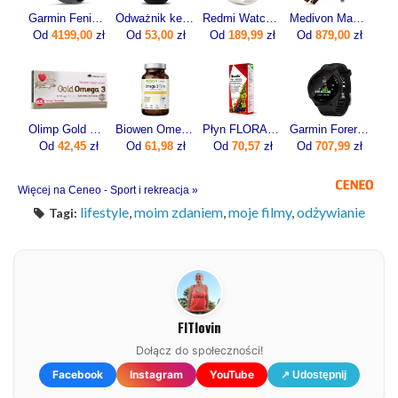
Garmin Fenix 8 Pro 51mm Grafitowy
Odważnik kettlebell żeliwny 6kg
Redmi Watch 5 Lite Złoty
Medivon Masażer limfatyczny do nóg Portia
Od
4199,00
zł
Od
53,00
zł
Od
189,99
zł
Od
879,00
zł
Olimp Gold Omega 3 60kaps.
Biowen Omega 3 Forte 90kaps.
Płyn FLORADIX żelazo i witaminy 500ml
Garmin Forerunner 55 Czarny (0100256210)
Od
42,45
zł
Od
61,98
zł
Od
70,57
zł
Od
707,99
zł
Więcej na Ceneo - Sport i rekreacja »
lifestyle
,
moim zdaniem
,
moje filmy
,
odżywianie
Tagi:
FITlovin
Dołącz do społeczności!
Facebook
Instagram
YouTube
↗ Udostępnij