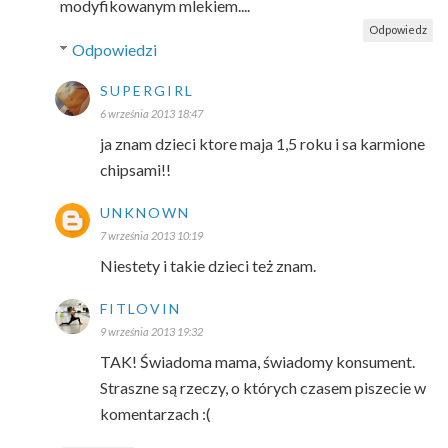
modyfikowanym mlekiem....
Odpowiedz
Odpowiedzi
SUPERGIRL
6 września 2013 18:47
ja znam dzieci ktore maja 1,5 roku i sa karmione
chipsami!!
UNKNOWN
7 września 2013 10:19
Niestety i takie dzieci też znam.
FITLOVIN
9 września 2013 19:32
TAK! Świadoma mama, świadomy konsument.
Straszne są rzeczy, o których czasem piszecie w
komentarzach :(