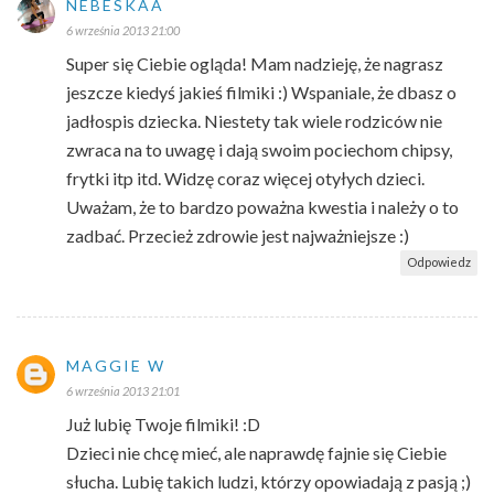
NEBESKAA
6 września 2013 21:00
Super się Ciebie ogląda! Mam nadzieję, że nagrasz
jeszcze kiedyś jakieś filmiki :) Wspaniale, że dbasz o
jadłospis dziecka. Niestety tak wiele rodziców nie
zwraca na to uwagę i dają swoim pociechom chipsy,
frytki itp itd. Widzę coraz więcej otyłych dzieci.
Uważam, że to bardzo poważna kwestia i należy o to
zadbać. Przecież zdrowie jest najważniejsze :)
Odpowiedz
MAGGIE W
6 września 2013 21:01
Już lubię Twoje filmiki! :D
Dzieci nie chcę mieć, ale naprawdę fajnie się Ciebie
słucha. Lubię takich ludzi, którzy opowiadają z pasją ;)