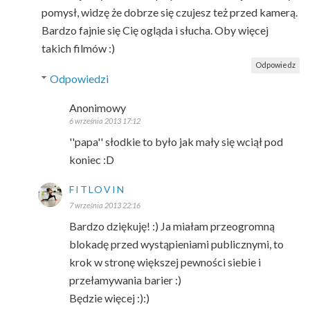
pomysł, widzę że dobrze się czujesz też przed kamerą.
Bardzo fajnie się Cię ogląda i słucha. Oby więcej
takich filmów :)
Odpowiedz
Odpowiedzi
Anonimowy
6 września 2013 17:12
''papa'' słodkie to było jak mały się wciął pod
koniec :D
FITLOVIN
7 września 2013 22:16
Bardzo dziękuję! :) Ja miałam przeogromną
blokadę przed wystąpieniami publicznymi, to
krok w stronę większej pewności siebie i
przełamywania barier :)
Będzie więcej :):)