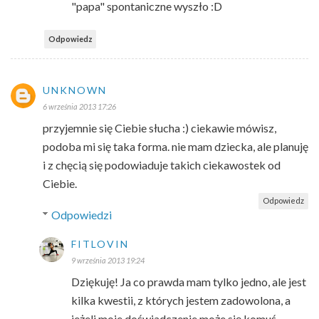
"papa" spontaniczne wyszło :D
Odpowiedz
UNKNOWN
6 września 2013 17:26
przyjemnie się Ciebie słucha :) ciekawie mówisz,
podoba mi się taka forma. nie mam dziecka, ale planuję
i z chęcią się podowiaduje takich ciekawostek od
Ciebie.
Odpowiedz
Odpowiedzi
FITLOVIN
9 września 2013 19:24
Dziękuję! Ja co prawda mam tylko jedno, ale jest
kilka kwestii, z których jestem zadowolona, a
jeżeli moje doświadczenie może się komuś