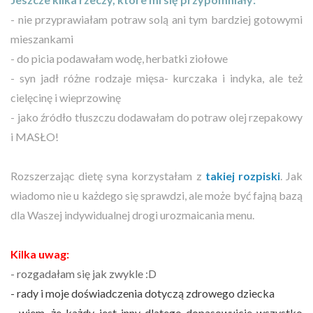
- nie przyprawiałam potraw solą ani tym bardziej gotowymi
mieszankami
- do picia podawałam wodę, herbatki ziołowe
- syn jadł różne rodzaje mięsa- kurczaka i indyka, ale też
cielęcinę i wieprzowinę
- jako źródło tłuszczu dodawałam do potraw olej rzepakowy
i MASŁO!
Rozszerzając dietę syna korzystałam z
takiej rozpiski
. Jak
wiadomo nie u każdego się sprawdzi, ale może być fajną bazą
dla Waszej indywidualnej drogi urozmaicania menu.
Kilka uwag:
- rozgadałam się jak zwykle :D
- rady i moje doświadczenia dotyczą zdrowego dziecka
- wiem, że każdy jest inny dlatego dopasowujcie wszystko