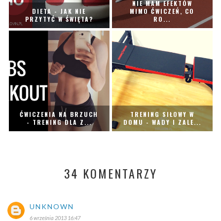
NIE MAM EFEKTÓW
DIETA - JAK NIE
MIMO ĆWICZEŃ, CO
PRZYTYĆ W ŚWIĘTA?
RO...
ĆWICZENIA NA BRZUCH
TRENING SIŁOWY W
- TRENING DLA Z...
DOMU - WADY I ZALE...
34 KOMENTARZY
UNKNOWN
6 września 2013 16:47