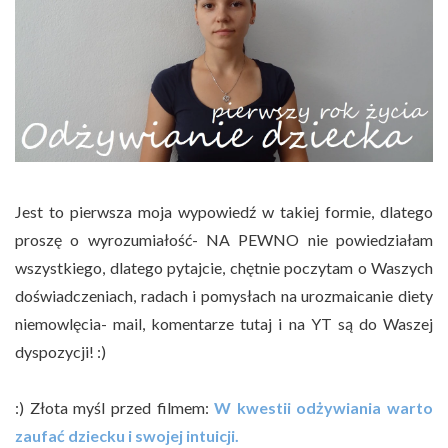
Jest to pierwsza moja wypowiedź w takiej formie, dlatego
proszę o wyrozumiałość- NA PEWNO nie powiedziałam
wszystkiego, dlatego pytajcie, chętnie poczytam o Waszych
doświadczeniach, radach i pomysłach na urozmaicanie diety
niemowlęcia- mail, komentarze tutaj i na YT są do Waszej
dyspozycji! :)
:) Złota myśl przed filmem:
W kwestii odżywiania warto
zaufać dziecku i swojej intuicji.