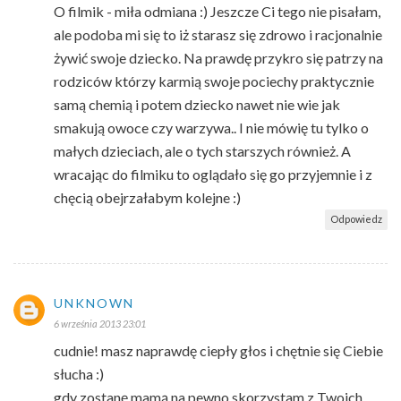
O filmik - miła odmiana :) Jeszcze Ci tego nie pisałam,
ale podoba mi się to iż starasz się zdrowo i racjonalnie
żywić swoje dziecko. Na prawdę przykro się patrzy na
rodziców którzy karmią swoje pociechy praktycznie
samą chemią i potem dziecko nawet nie wie jak
smakują owoce czy warzywa.. I nie mówię tu tylko o
małych dzieciach, ale o tych starszych również. A
wracając do filmiku to oglądało się go przyjemnie i z
chęcią obejrzałabym kolejne :)
Odpowiedz
UNKNOWN
6 września 2013 23:01
cudnie! masz naprawdę ciepły głos i chętnie się Ciebie
słucha :)
gdy zostanę mamą na pewno skorzystam z Twoich