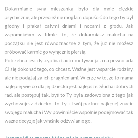
Dokarmianie syna mieszanką było dla mnie ciężkie
psychicznie, ale przecież nie mogłam dopuścić do tego by był
głodny i płakał całymi dniami i nocami z głodu. Jak
wspomniałam w filmie- to, że dokarmiasz malucha na
początku nie jest równoznaczne z tym, że już nie możesz
próbować karmić go wyłącznie piersią.
Potrzebna jest dyscyplina i auto-motywacja a na pewno uda
Ci się dokonać tego, co chcesz. Ważne jest wsparcie rodziny,
ale nie podążaj za ich pragnieniami. Wierzę w to, że to mama
najlepiej wie co dla jej dziecka jest najlepsze. Słuchaj dobrych
rad, ale postępuj tak, byś to Ty była zadowolona z tego jak
wychowujesz dziecko. To Ty i Twój partner najlepiej znacie
swojego malucha i Wy powinniście wspólnie podejmować tak
ważne decyzje jak właśnie odżywianie go.
Jeszcze kilka rzeczy, które mi się przypomniały: