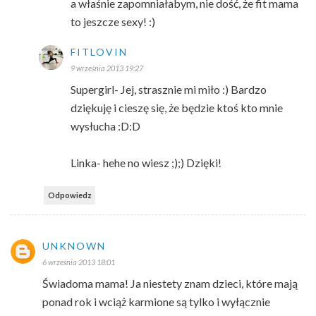
a właśnie zapomniałabym, nie dość, że fit mama
to jeszcze sexy! :)
FITLOVIN
9 września 2013 19:27
Supergirl- Jej, strasznie mi miło :) Bardzo
dziękuję i cieszę się, że będzie ktoś kto mnie
wysłucha :D:D
Linka- hehe no wiesz ;);) Dzięki!
Odpowiedz
UNKNOWN
6 września 2013 18:01
Świadoma mama! Ja niestety znam dzieci, które mają
ponad rok i wciąż karmione są tylko i wyłącznie