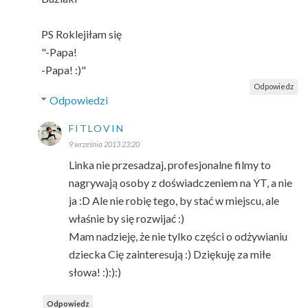
PS Roklejiłam się
"-Papa!
-Papa! :)"
Odpowiedz
Odpowiedzi
FITLOVIN
9 września 2013 23:20
Linka nie przesadzaj, profesjonalne filmy to
nagrywają osoby z doświadczeniem na YT, a nie
ja :D Ale nie robię tego, by stać w miejscu, ale
właśnie by się rozwijać :)
Mam nadzieję, że nie tylko części o odżywianiu
dziecka Cię zainteresują :) Dziękuję za miłe
słowa! :):):)
Odpowiedz