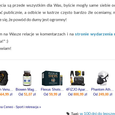
ęcia są przede wszystkim dla Was, byście mogły same siebie o
ć publicznie, a odbicie w lustrze często bardzo źle oceniamy,
e się, że powód do dumy jest ogromny!
 na Wasze relacje w komentarzach i na
stronie wydarzenia 
!" :)
awiam!
Garmin Venu 3 45mm Grafitowy (0100-2784-01)
Biowen Magnez Chelatowany 840mg 100kaps.
Flexus Shots 20x10ml
4FIZJO Aparat Do Drenażu Limfatycznego Med C6 (6-Komorowy 6 Trybów)
Phantom Athletics Maska Treningowa Wydolnościowa Fitness L
664,99
zł
Od
51,07
zł
Od
59,99
zł
Od
800,99
zł
Od
249,00
zł
na Ceneo - Sport i rekreacja »
w 100 dni do lepsz
Tagi: