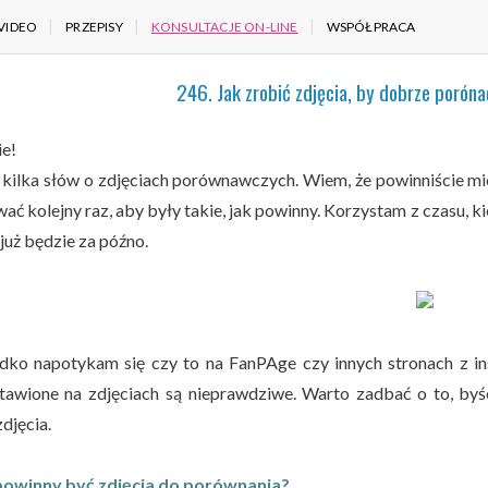
VIDEO
PRZEPISY
KONSULTACJE ON-LINE
WSPÓŁPRACA
246. Jak zrobić zdjęcia, by dobrze poróna
ie!
j kilka słów o zdjęciach porównawczych. Wiem, że powinniście mieć
ć kolejny raz, aby były takie, jak powinny. Korzystam z czasu, ki
już będzie za późno.
dko napotykam się czy to na FanPAge czy innych stronach z in
tawione na zdjęciach są nieprawdziwe. Warto zadbać o to, by
djęcia.
powinny być zdjęcia do porównania?