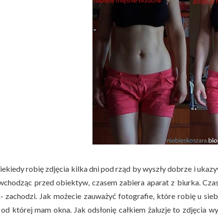
iekiedy robię zdjęcia kilka dni pod rząd by wyszły dobrze i uka
wchodząc przed obiektyw, czasem zabiera aparat z biurka. Czas
a- zachodzi. Jak możecie zauważyć fotografie, które robię u sie
, od której mam okna. Jak odsłonię całkiem żaluzje to zdjęcia w