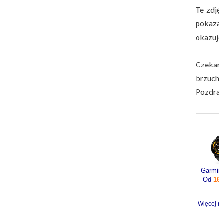
Te zdj
pokaza
okazuj
Czekam
brzucha
Pozdr
Od
1
Więcej 