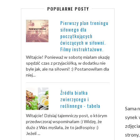
POPULARNE POSTY
Pierwszy plan treningu
siłowego dla
początkujących
ćwiczących w siłowni.
Filmy instruktażowe.
Witajcie! Ponieważ w sobotę miałam okazję
spędzić czas z przyjaciółką, w dodatku nie
byle jak, ale na siłowni! :) Postanowiłam dla
niej...
Źródła białka
zwierzęcego i
roślinnego - tabela
Sama n
Witajcie! Dzisiaj tajemniczy post, o którym
synek 
przedwczoraj wspominałam :) Widzę, że
zdjęci
dużo z Was myślała, że to jadłospisy :)
Jeżeli ...
strony