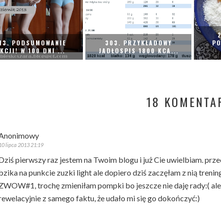
13. PODSUMOWANIE
303. PRZYKŁADOWY
PO
KCJI! W 100 DNI ...
JADŁOSPIS 1800 KCA...
18 KOMENTA
Anonimowy
10 lipca 2013 21:19
Dziś pierwszy raz jestem na Twoim blogu i już Cie uwielbiam. p
bzika na punkcie zuzki light ale dopiero dziś zaczęłam z nią treni
ZWOW#1, trochę zmieniłam pompki bo jeszcze nie daję rady:( ale 
rewelacyjnie z samego faktu, że udało mi się go dokończyć:)