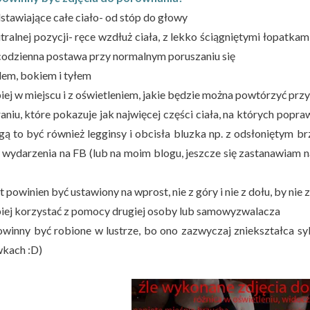
dstawiające całe ciało- od stóp do głowy
utralnej pozycji- ręce wzdłuż ciała, z lekko ściągniętymi łopatk
codzienna postawa przy normalnym poruszaniu się
dem, bokiem i tyłem
piej w miejscu i z oświetleniem, jakie będzie można powtórzyć prz
aniu, które pokazuje jak najwięcej części ciała, na których poprawi
gą to być również legginsy i obcisła bluzka np. z odsłoniętym br
e wydarzenia na FB (lub na moim blogu, jeszcze się zastanawiam n
t powinien być ustawiony na wprost, nie z góry i nie z dołu, by nie 
epiej korzystać z pomocy drugiej osoby lub samowyzwalacza
powinny być robione w lustrze, bo ono zazwyczaj zniekształca 
wkach :D)