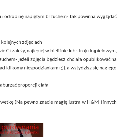
ami i odrobinę napiętym brzuchem- tak powinna wyglądać
y kolejnych zdjęciach
e Ci zależy, najlepiej w bieliźnie lub stroju kąpielowym,
zuchem- jeżeli zdjęcia będziesz chciała opublikować na
ad kilkoma niespodziankami ;)), a wstydzisz się nagiego
zaburzać proporcji ciała
sylwetkę (Na pewno znacie magię lustra w H&M i innych