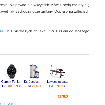
cenić. Na pewno nie wszystkie z Was będą chciały się
 nawet jak zachodzą duże zmiany. Dopiero na zdjęciach
na FB
z pierwszych dni akcji "W 100 dni do lepszego
Garmin Fenix 8 47mm Slate grey z czarnym paskiem
Dr. Jacobs Witamina D3K2 Forte 20ml
Ławeczka Ławka Pod Sztangę Do Ćwiczeń Modlitewnik
Od
3181,99
zł
Od
71,49
zł
Od
199,99
zł
ego brzucha