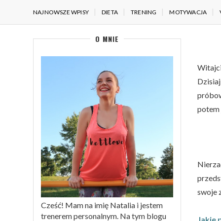
NAJNOWSZE WPISY
DIETA
TRENING
MOTYWACJA
O MNIE
Witajc
Dzisia
próbowa
potem 
Nierza
przeds
swoje z
Cześć! Mam na imię Natalia i jestem
trenerem personalnym. Na tym blogu
Jakie 