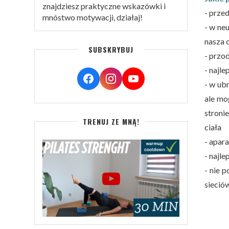
znajdziesz praktyczne wskazówki i
- prze
mnóstwo motywacji, działaj!
- w ne
nasza 
SUBSKRYBUJ
- przo
- najle
- w ubr
ale mo
stroni
TRENUJ ZE MNĄ!
ciała
- apara
- najl
- nie 
sieció