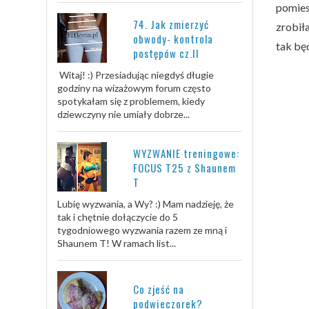
pomies
74. Jak zmierzyć
zrobił
obwody- kontrola
tak będ
postępów cz.II
Witaj! :) Przesiadując niegdyś długie
godziny na wizażowym forum często
spotykałam się z problemem, kiedy
dziewczyny nie umiały dobrze...
WYZWANIE treningowe:
FOCUS T25 z Shaunem
T
Lubię wyzwania, a Wy? :) Mam nadzieję, że
tak i chętnie dołączycie do 5
tygodniowego wyzwania razem ze mną i
Shaunem T! W ramach list...
Co zjeść na
podwieczorek?