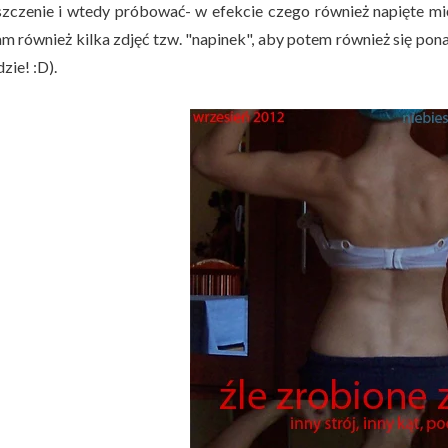
zczenie i wtedy próbować- w efekcie czego również napięte mięś
am również kilka zdjęć tzw. "napinek", aby potem również się pon
zie! :D).