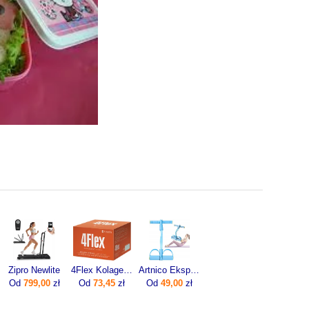
Zipro Newlite
4Flex Kolagen Nowej Generacji Z Wit. C 30sasz.
Artnico Ekspander Do Ćwiczeń Z Pedałami Gumy Oporowe Trening Nóg Brzucha Błekitny
Od
799,00
zł
Od
73,45
zł
Od
49,00
zł