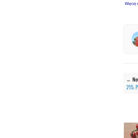
Więcej 
← Now
215. 