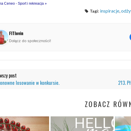
na Ceneo - Sport i rekreacja »
inspiracje
,
odży
Tagi:
FITlovin
Dołącz do społeczności!
szy post
Ponowne losowanie w konkursie.
213. P
ZOBACZ RÓWN