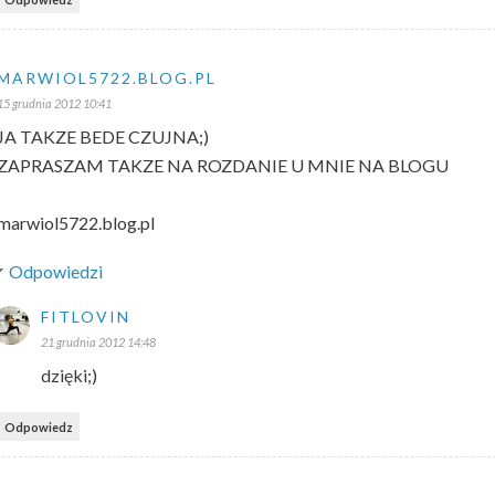
MARWIOL5722.BLOG.PL
15 grudnia 2012 10:41
JA TAKZE BEDE CZUJNA;)
ZAPRASZAM TAKZE NA ROZDANIE U MNIE NA BLOGU
marwiol5722.blog.pl
Odpowiedzi
FITLOVIN
21 grudnia 2012 14:48
dzięki;)
Odpowiedz