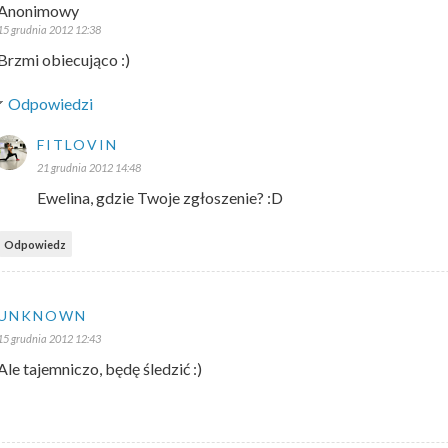
Anonimowy
15 grudnia 2012 12:38
Brzmi obiecująco :)
Odpowiedzi
FITLOVIN
21 grudnia 2012 14:48
Ewelina, gdzie Twoje zgłoszenie? :D
Odpowiedz
UNKNOWN
15 grudnia 2012 12:43
Ale tajemniczo, będę śledzić :)