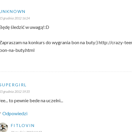
UNKNOWN
15 grudnia 2012 16:24
Będę śledzić w uwagą!:D
Zapraszam na konkurs do wygrania bon na buty:) http://crazy-t
bon-na-buty.html
SUPERGIRL
15 grudnia 2012 19:35
łee... to pewnie bede na uczelni...
Odpowiedzi
FITLOVIN