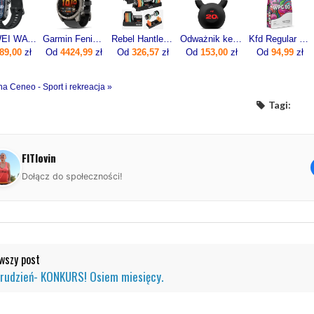
HUAWEI WATCH FIT 5 Pro Czarny
Garmin Fenix 8 Pro 51mm Grafitowy
Rebel Hantle Żeliwne Regulowane Zestaw 2X5Kg Automatyczne Skok Co 1Kg
Odważnik kettlebell żeliwny 20kg
Kfd Regular Wpc 80 750g
89,00
zł
Od
4424,99
zł
Od
326,57
zł
Od
153,00
zł
Od
94,99
zł
na Ceneo - Sport i rekreacja »
Tagi:
FITlovin
Dołącz do społeczności!
szy post
Grudzień- KONKURS! Osiem miesięcy.