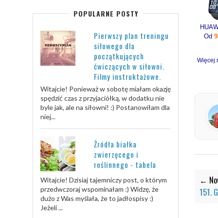
POPULARNE POSTY
Pierwszy plan treningu
Od
9
siłowego dla
początkujących
Więcej 
ćwiczących w siłowni.
Filmy instruktażowe.
Witajcie! Ponieważ w sobotę miałam okazję
spędzić czas z przyjaciółką, w dodatku nie
byle jak, ale na siłowni! :) Postanowiłam dla
niej...
Źródła białka
zwierzęcego i
roślinnego - tabela
← Now
Witajcie! Dzisiaj tajemniczy post, o którym
przedwczoraj wspominałam :) Widzę, że
151. 
dużo z Was myślała, że to jadłospisy :)
Jeżeli ...