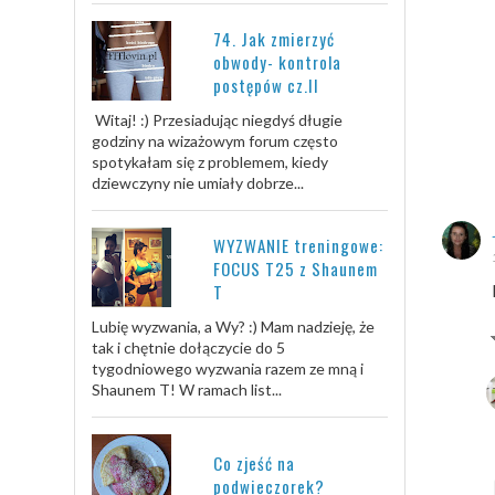
74. Jak zmierzyć
obwody- kontrola
postępów cz.II
Witaj! :) Przesiadując niegdyś długie
godziny na wizażowym forum często
spotykałam się z problemem, kiedy
dziewczyny nie umiały dobrze...
WYZWANIE treningowe:
FOCUS T25 z Shaunem
T
Lubię wyzwania, a Wy? :) Mam nadzieję, że
tak i chętnie dołączycie do 5
tygodniowego wyzwania razem ze mną i
Shaunem T! W ramach list...
Co zjeść na
podwieczorek?