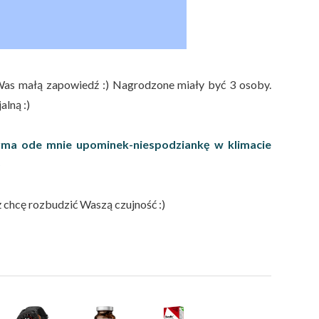
Was małą zapowiedź :) Nagrodzone miały być 3 osoby.
lną :)
zyma ode mnie upominek-niespodziankę w klimacie
)
 chcę rozbudzić Waszą czujność :)