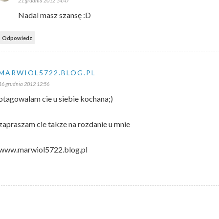
21 grudnia 2012 14:47
Nadal masz szansę :D
Odpowiedz
MARWIOL5722.BLOG.PL
16 grudnia 2012 12:56
otagowalam cie u siebie kochana;)
zapraszam cie takze na rozdanie u mnie
www.marwiol5722.blog.pl