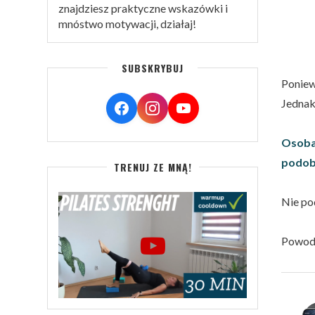
znajdziesz praktyczne wskazówki i
mnóstwo motywacji, działaj!
SUBSKRYBUJ
Poniew
Jednak
Osoba
podo
TRENUJ ZE MNĄ!
Nie po
Powodz