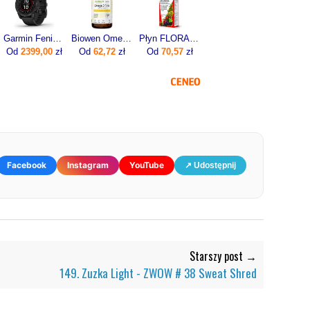
Garmin Fenix 7 Pro Solar Szaro-czarny (0100277701)
Biowen Omega 3 Forte 90kaps.
Płyn FLORADIX żelazo i witaminy 500ml
Od
2399,00
zł
Od
62,72
zł
Od
70,57
zł
Facebook
Instagram
YouTube
↗ Udostępnij
Starszy post →
149. Zuzka Light - ZWOW # 38 Sweat Shred