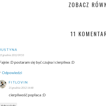
ZOBACZ RÓWN
11 KOMENTA
JUSTYNA
15 grudnia 2012 09:53
Fajnie :D postaram się być czujna i cierpliwa :D
Odpowiedzi
FITLOVIN
21 grudnia 2012 14:48
cierpliwość popłaca :D
Odpowiedz