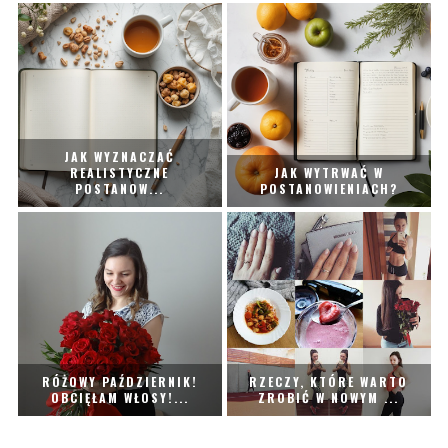
JAK WYZNACZAĆ
REALISTYCZNE
JAK WYTRWAĆ W
POSTANOW...
POSTANOWIENIACH?
RÓŻOWY PAŹDZIERNIK!
RZECZY, KTÓRE WARTO
OBCIĘŁAM WŁOSY!...
ZROBIĆ W NOWYM ...