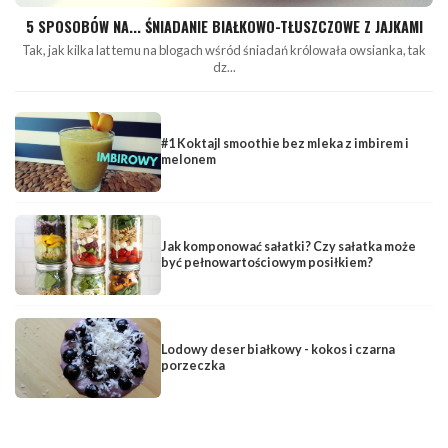
5 SPOSOBÓW NA... ŚNIADANIE BIAŁKOWO-TŁUSZCZOWE Z JAJKAMI
Tak, jak kilka lat temu na blogach wśród śniadań królowała owsianka, tak
dz...
#1 Koktajl smoothie bez mleka z imbirem i
melonem
Jak komponować sałatki? Czy sałatka może
być pełnowartościowym posiłkiem?
Lodowy deser białkowy - kokos i czarna
porzeczka