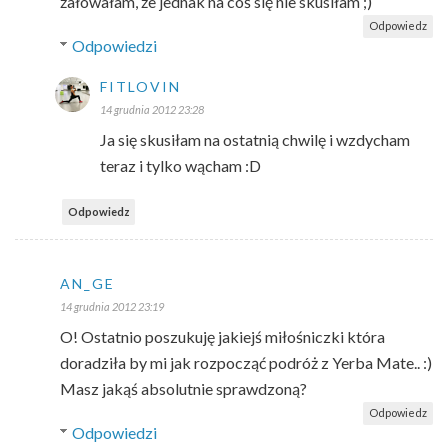
żałowałam, że jednak na coś się nie skusiłam ;)
Odpowiedz
Odpowiedzi
FITLOVIN
14 grudnia 2012 23:28
Ja się skusiłam na ostatnią chwilę i wzdycham
teraz i tylko wącham :D
Odpowiedz
AN_GE
14 grudnia 2012 23:19
O! Ostatnio poszukuję jakiejś miłośniczki która
doradziła by mi jak rozpocząć podróż z Yerba Mate.. :)
Masz jakąś absolutnie sprawdzoną?
Odpowiedz
Odpowiedzi