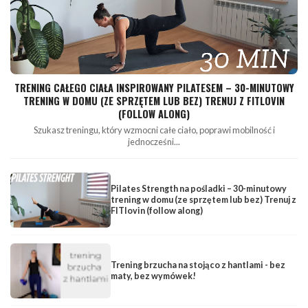
TRENING CAŁEGO CIAŁA INSPIROWANY PILATESEM – 30-MINUTOWY
TRENING W DOMU (ZE SPRZĘTEM LUB BEZ) TRENUJ Z FITLOVIN
(FOLLOW ALONG)
Szukasz treningu, który wzmocni całe ciało, poprawi mobilność i
jednocześni...
Pilates Strength na pośladki – 30-minutowy
trening w domu (ze sprzętem lub bez) Trenuj z
FITlovin (follow along)
Trening brzucha na stojąco z hantlami - bez
maty, bez wymówek!