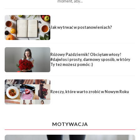
moment, aby...
Jak wytrwać w postanowieniach?
Różowy Październik! Obcięłam włosy!
#dajwlos i prosty, darmowy sposób, w który
Ty też możesz pomóc :)
Rzeczy, które warto zrobić w Nowym Roku
MOTYWACJA