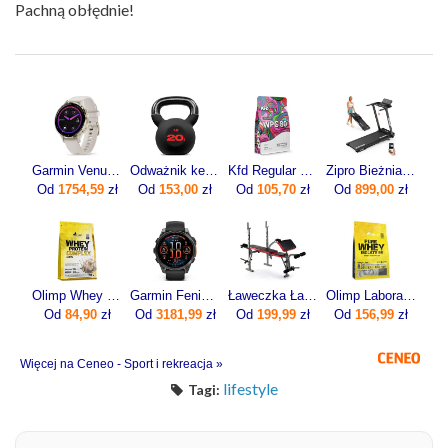
Pachną obłędnie!
Garmin Venu 3S Soft Gold z w kolorze Beżowym 0100278504
Odważnik kettlebell żeliwny 20kg
Kfd Regular Wpc 80 750g
Zipro Bieżnia Elektryczna Domowa Składana Pod Łóżko 1-12Km/H Forma Lite
Od
1754,59
zł
Od
153,00
zł
Od
105,70
zł
Od
899,00
zł
Olimp Whey Protein Complex 100% 700g
Garmin Fenix 8 47mm Slate grey z czarnym paskiem
Ławeczka Ławka Pod Sztangę Do Ćwiczeń Modlitewnik
Olimp Laboratories Pure Whey Isolate 95 600g
Od
84,90
zł
Od
3181,99
zł
Od
199,99
zł
Od
156,99
zł
Więcej na Ceneo - Sport i rekreacja »
lifestyle
Tagi: