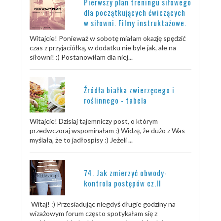
Pierwszy plan treningu siłowego
dla początkujących ćwiczących
w siłowni. Filmy instruktażowe.
Witajcie! Ponieważ w sobotę miałam okazję spędzić
czas z przyjaciółką, w dodatku nie byle jak, ale na
siłowni! :) Postanowiłam dla niej...
Źródła białka zwierzęcego i
roślinnego - tabela
Witajcie! Dzisiaj tajemniczy post, o którym
przedwczoraj wspominałam :) Widzę, że dużo z Was
myślała, że to jadłospisy :) Jeżeli ...
74. Jak zmierzyć obwody-
kontrola postępów cz.II
Witaj! :) Przesiadując niegdyś długie godziny na
wizażowym forum często spotykałam się z