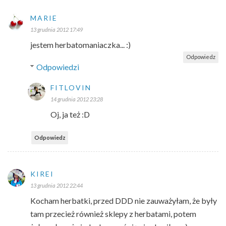
MARIE
13 grudnia 2012 17:49
jestem herbatomaniaczka... :)
Odpowiedz
Odpowiedzi
FITLOVIN
14 grudnia 2012 23:28
Oj, ja też :D
Odpowiedz
KIREI
13 grudnia 2012 22:44
Kocham herbatki, przed DDD nie zauważyłam, że były
tam przecież również sklepy z herbatami, potem