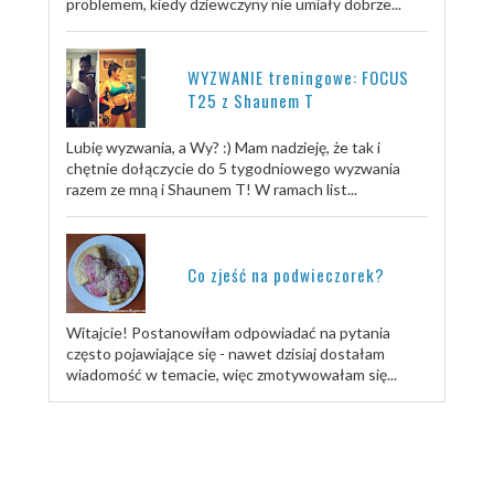
problemem, kiedy dziewczyny nie umiały dobrze...
WYZWANIE treningowe: FOCUS
T25 z Shaunem T
Lubię wyzwania, a Wy? :) Mam nadzieję, że tak i
chętnie dołączycie do 5 tygodniowego wyzwania
razem ze mną i Shaunem T! W ramach list...
Co zjeść na podwieczorek?
Witajcie! Postanowiłam odpowiadać na pytania
często pojawiające się - nawet dzisiaj dostałam
wiadomość w temacie, więc zmotywowałam się...
TRENUJ ZE MNĄ