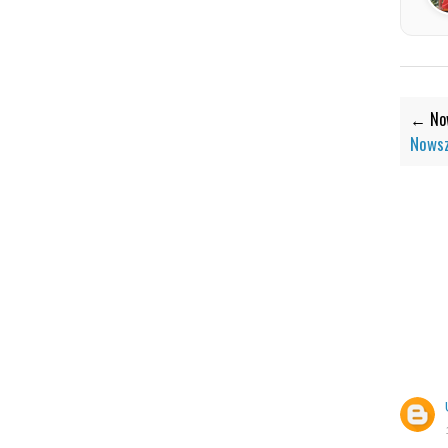
← Now
Nowsz