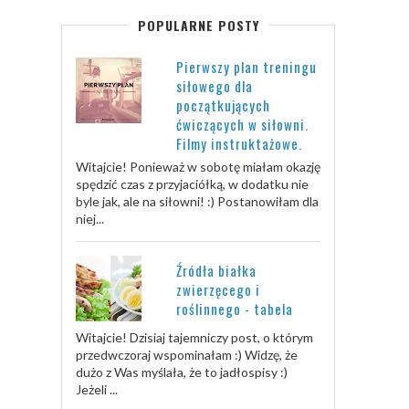
POPULARNE POSTY
Pierwszy plan treningu
siłowego dla
początkujących
ćwiczących w siłowni.
Filmy instruktażowe.
Witajcie! Ponieważ w sobotę miałam okazję
spędzić czas z przyjaciółką, w dodatku nie
byle jak, ale na siłowni! :) Postanowiłam dla
niej...
Źródła białka
zwierzęcego i
roślinnego - tabela
Witajcie! Dzisiaj tajemniczy post, o którym
przedwczoraj wspominałam :) Widzę, że
dużo z Was myślała, że to jadłospisy :)
Jeżeli ...