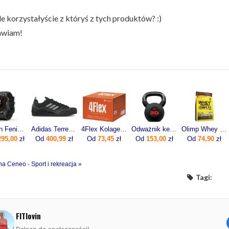
e korzystałyście z któryś z tych produktów? :)
awiam!
Garmin Fenix 7x Pro Solar Szaro-czarny (0100-2778-01)
Adidas Terrex Swift Solo 2 IE6901 czarne
4Flex Kolagen Nowej Generacji Z Wit. C 30sasz.
Odważnik kettlebell żeliwny 20kg
Olimp Whey Protein Complex 600g
295,00
zł
Od
400,99
zł
Od
73,45
zł
Od
153,00
zł
Od
74,90
zł
na Ceneo - Sport i rekreacja »
Tagi:
FITlovin