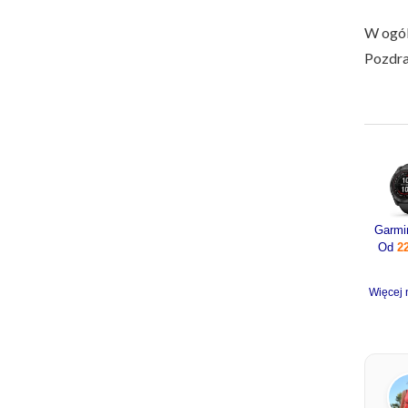
W ogól
Pozdr
Od
2
Więcej 