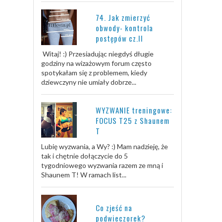
74. Jak zmierzyć
obwody- kontrola
postępów cz.II
Witaj! :) Przesiadując niegdyś długie
godziny na wizażowym forum często
spotykałam się z problemem, kiedy
dziewczyny nie umiały dobrze...
WYZWANIE treningowe:
FOCUS T25 z Shaunem
T
Lubię wyzwania, a Wy? :) Mam nadzieję, że
tak i chętnie dołączycie do 5
tygodniowego wyzwania razem ze mną i
Shaunem T! W ramach list...
Co zjeść na
podwieczorek?