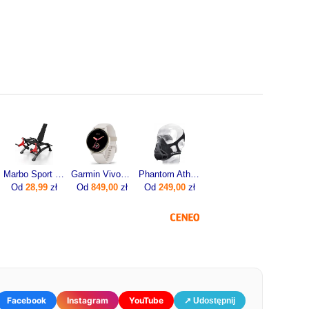
Marbo Sport Maszyna Na Mięsień Czworogłowy Uda Mf U011 Czarny Antracyt Metalic
Garmin Vivoactive 5 Ivory (010-02862-11)
Phantom Athletics Maska Treningowa Wydolnościowa Fitness L
Od
28,99
zł
Od
849,00
zł
Od
249,00
zł
Facebook
Instagram
YouTube
↗ Udostępnij