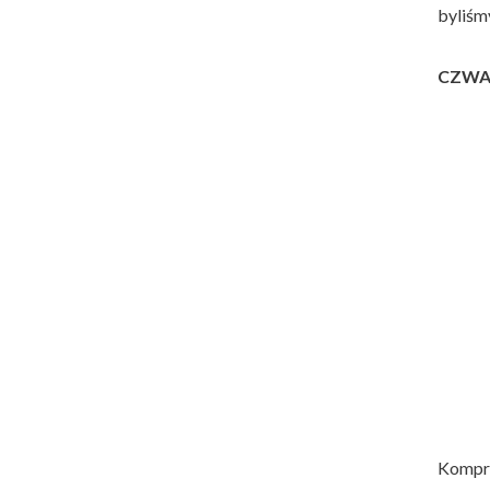
byliśm
CZWA
Kompre