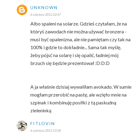
UNKNOWN
6 czerwca 2012 22:47
Albo spaleni na solarze. Gdzieś czytałam, że na
któryś zawodach nie można używać bronzera -
musi być opalenizna, ale nie pamiętam czy tak na
100% i gdzie to dokładnie... Sama tak myślę,
żeby pójsć na solarę i się opalić, ładniej mój
brzuch się będzie prezentował :D:D:D
A ja właśnie dzisiaj wywaliłam avokado. W sumie
mogłam przerobić na pastę, ale wzięło mnie na
szpinak i kombinuję posiłki z tą paskudną
zieleninką
FITLOVIN
6 czerwca 2012 23:18