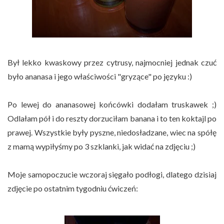
Był lekko kwaskowy przez cytrusy, najmocniej jednak czuć
było ananasa i jego właściwości "gryzące" po języku :)
Po lewej do ananasowej końcówki dodałam truskawek ;)
Odlałam pół i do reszty dorzuciłam banana i to ten koktajl po
prawej. Wszystkie były pyszne, niedosładzane, wiec na spółę
z mamą wypiłyśmy po 3 szklanki, jak widać na zdjęciu ;)
Moje samopoczucie wczoraj sięgało podłogi, dlatego dzisiaj
zdjęcie po ostatnim tygodniu ćwiczeń: