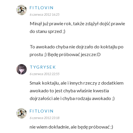
FITLOVIN
6 czerwca 2012 16:25
Minął już prawie rok, także zdążył dojść prawie
do stanu sprzed ;)
To awokado chyba nie dojrzało do koktajlu po
prostu ;) Będę próbować jeszcze:D
TYGRYSEK
6 czerwca 2012 22:55
Smak koktajlu, ale i innych rzeczy z dodatkiem
awokado to jest chyba właśnie kwestia
dojrzałości ale i chyba rodzaju awokado ;)
FITLOVIN
6 czerwca 2012 23:18
nie wiem dokładnie, ale będę próbować ;)