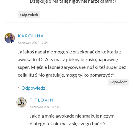
Dziękuję :) Na talię nigdy nie narzekałam :)
Odpowiedz
KAROLINA
6 czerwca 2012 19:38
Ja jakoś nadal nie mogę się przekonać do koktajlu z
awokado :D.. A ty masz piękny brzusio, naprawdę
super. Mięśnie ładnie zarysowane, nóżki też super bez
cellulitu :) No gratuluję, mogę tylko pomarzyć :*
Odpowiedz
Odpowiedzi
FITLOVIN
6 czerwca 2012 20:39
Jak dla mnie awokado nie smakuje niczym
dlatego też nie masz się czego bać :D