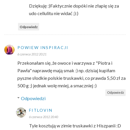
Dziękuję :)Faktycznie dopóki nie złapię się za
udo cellulitu nie widać ;):)
Odpowiedz
POWIEW INSPIRACJI
6 czerwca 2012 20:21
Przekonałam się, że owoce i warzywa z "Piotra i
Pawła" naprawdę mają smak :) np. dzisiaj kupiłam
pyszne słodkie polskie truskawki, co prawda 5,50 zł za
500 g ;) jednak wolę mniej, a smaczniej :)
Odpowiedz
Odpowiedzi
FITLOVIN
6 czerwca 2012 20:40
Tyle kosztują w zimie truskawki z Hiszpanii :D