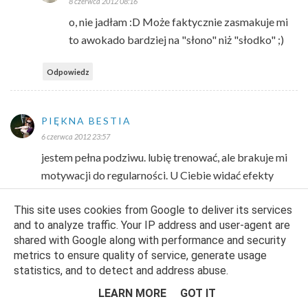
8 czerwca 2012 08:16
o, nie jadłam :D Może faktycznie zasmakuje mi
to awokado bardziej na "słono" niż "słodko" ;)
Odpowiedz
PIĘKNA BESTIA
6 czerwca 2012 23:57
jestem pełna podziwu. lubię trenować, ale brakuje mi
motywacji do regularności. U Ciebie widać efekty
ciężkiej pracy
This site uses cookies from Google to deliver its services
Odpowiedz
Odpowiedzi
and to analyze traffic. Your IP address and user-agent are
shared with Google along with performance and security
FITLOVIN
metrics to ensure quality of service, generate usage
8 czerwca 2012 08:16
statistics, and to detect and address abuse.
Dziękuję :) Motywuj się codziennie to
LEARN MORE
GOT IT
regularność sama przyjdzie:)