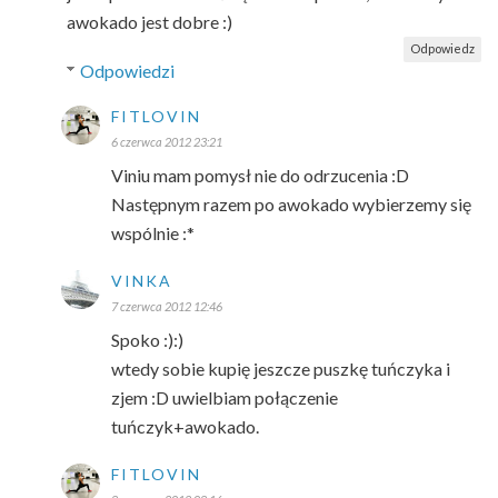
awokado jest dobre :)
Odpowiedz
Odpowiedzi
FITLOVIN
6 czerwca 2012 23:21
Viniu mam pomysł nie do odrzucenia :D
Następnym razem po awokado wybierzemy się
wspólnie :*
VINKA
7 czerwca 2012 12:46
Spoko :):)
wtedy sobie kupię jeszcze puszkę tuńczyka i
zjem :D uwielbiam połączenie
tuńczyk+awokado.
FITLOVIN