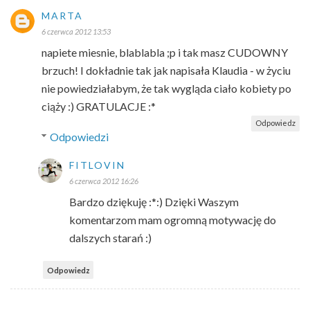
MARTA
6 czerwca 2012 13:53
napiete miesnie, blablabla ;p i tak masz CUDOWNY
brzuch! I dokładnie tak jak napisała Klaudia - w życiu
nie powiedziałabym, że tak wygląda ciało kobiety po
ciąży :) GRATULACJE :*
Odpowiedz
Odpowiedzi
FITLOVIN
6 czerwca 2012 16:26
Bardzo dziękuję :*:) Dzięki Waszym
komentarzom mam ogromną motywację do
dalszych starań :)
Odpowiedz