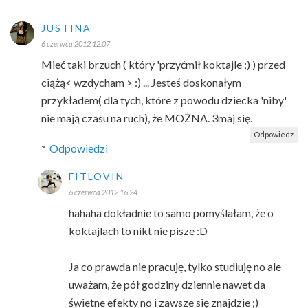
JUSTINA
6 czerwca 2012 12:07
Mieć taki brzuch ( który 'przyćmił koktajle ;) ) przed
ciążą< wzdycham > :) ... Jesteś doskonałym
przykładem( dla tych, które z powodu dziecka 'niby'
nie mają czasu na ruch), że MOŻNA. 3maj się.
Odpowiedz
Odpowiedzi
FITLOVIN
6 czerwca 2012 16:24
hahaha dokładnie to samo pomyślałam, że o
koktajlach to nikt nie pisze :D
Ja co prawda nie pracuję, tylko studiuję no ale
uważam, że pół godziny dziennie nawet da
świetne efekty no i zawsze się znajdzie ;)