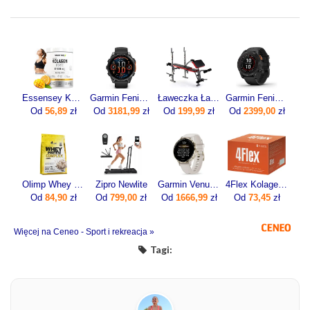
Essensey Kolagen Forte 12500 mg 400g
Garmin Fenix 8 47mm Slate grey z czarnym paskiem
Ławeczka Ławka Pod Sztangę Do Ćwiczeń Modlitewnik
Garmin Fenix 7 Pro Solar Szaro-czarny (0100277701)
Od
56,89
zł
Od
3181,99
zł
Od
199,99
zł
Od
2399,00
zł
Olimp Whey Protein Complex 100% 700g
Zipro Newlite
Garmin Venu 3s Beżowy (0100278502)
4Flex Kolagen Nowej Generacji Z Wit. C 30sasz.
Od
84,90
zł
Od
799,00
zł
Od
1666,99
zł
Od
73,45
zł
Więcej na Ceneo - Sport i rekreacja »
Tagi: