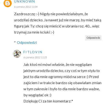
UNKNOWN
6 czerwca 2012 11:04
Zazdroszczę :-) Nigdy nie powiedziałabym, że
urodziłaś dziecko. Ja nawet już nie marzę, by mieć taką
figurę jak Ty: chcę się mieścić w ubrania roz. 40... więc
trzymaj za mnie kciuki ;-)
Odpowiedz
Odpowiedzi
FITLOVIN
6 czerwca 2012 11:25
Jak ktoś mi mówi właśnie, że nie wyglądam
jakbym urodziła dziecko, czy coś w tym stylu to
jest to dla mnie ogromny miód na serce :) Przed
zajściem i w trakcie bardzo się obawiałam zmian
w tym zakresie i było to dla mnie bardzo ważne,
by wyglądać ok :)
Dziękuję Ci za ten komentarz:*