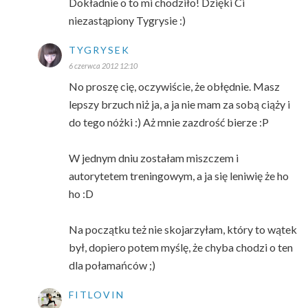
Dokładnie o to mi chodziło! Dzięki Ci
niezastąpiony Tygrysie :)
TYGRYSEK
6 czerwca 2012 12:10
No proszę cię, oczywiście, że obłędnie. Masz
lepszy brzuch niż ja, a ja nie mam za sobą ciąży i
do tego nóżki :) Aż mnie zazdrość bierze :P
W jednym dniu zostałam miszczem i
autorytetem treningowym, a ja się leniwię że ho
ho :D
Na początku też nie skojarzyłam, który to wątek
był, dopiero potem myślę, że chyba chodzi o ten
dla połamańców ;)
FITLOVIN