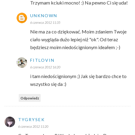
Trzymam kciuki mocno! :) Na pewno Ci się uda!
UNKNOWN
6 czerwca 2012 11:35
Nie ma za co dziękować. Moim zdaniem Twoje
ciało wygląda dużo lepiej niż "ok". Od teraz
będziesz moim niedoścignionym ideałem ;-)
FITLOVIN
6 czerwca 2012 16:20
i tam niedoścignionym ;) Jak się bardzo chce to
wszystko się da :)
Odpowiedz
TYGRYSEK
6 czerwca 2012 11:20