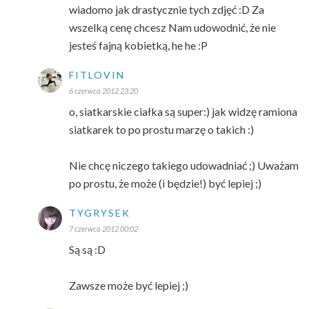
wiadomo jak drastycznie tych zdjęć :D Za
wszelką cenę chcesz Nam udowodnić, że nie
jesteś fajną kobietką, he he :P
FITLOVIN
6 czerwca 2012 23:20
o, siatkarskie ciałka są super:) jak widzę ramiona
siatkarek to po prostu marzę o takich :)
Nie chcę niczego takiego udowadniać ;) Uważam
po prostu, że może (i będzie!) być lepiej ;)
TYGRYSEK
7 czerwca 2012 00:02
Są są :D
Zawsze może być lepiej ;)