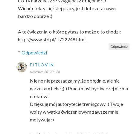
Co Ty narzekasz :P Wyglądasz obłędnie :D
Widać efekty ciężkiej pracy, jest dobrze, a nawet
bardzo dobrze ;)
A te ćwiczenia, o które pytasz to może o to chodzi:
http://www.sfd.pl/-t722248.html.
Odpowiedz
Odpowiedzi
FITLOVIN
6 czerwca 2012 11:28
Nie no nie przesadzajmy, że obłędnie, ale nie
narzekam hehe ;);) Praca musi być inaczej nie ma
efektów!
Dziękuję mój autorytecie treningowy :) Twoje
wpisy w wątku ćwiczeniowym zawsze mnie
motywują :)