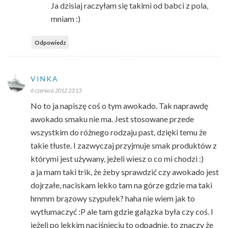
Ja dzisiaj raczyłam się takimi od babci z pola,
mniam :)
Odpowiedz
VINKA
6 czerwca 2012 23:13
No to ja napiszę coś o tym awokado. Tak naprawdę
awokado smaku nie ma. Jest stosowane przede
wszystkim do różnego rodzaju past, dzięki temu że
takie tłuste. I zazwyczaj przyjmuje smak produktów z
którymi jest używany, jeżeli wiesz o co mi chodzi :)
a ja mam taki trik, że żeby sprawdzić czy awokado jest
dojrzałe, naciskam lekko tam na górze gdzie ma taki
hmmm brązowy szypułek? haha nie wiem jak to
wytłumaczyć :P ale tam gdzie gałązka była czy coś. I
jeżeli po lekkim naciśnięciu to odpadnie, to znaczy że