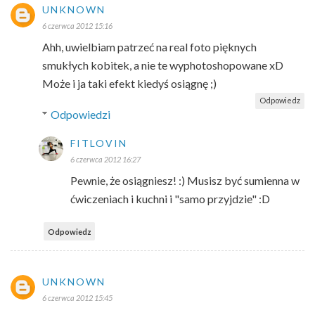
UNKNOWN
6 czerwca 2012 15:16
Ahh, uwielbiam patrzeć na real foto pięknych
smukłych kobitek, a nie te wyphotoshopowane xD
Może i ja taki efekt kiedyś osiągnę ;)
Odpowiedz
Odpowiedzi
FITLOVIN
6 czerwca 2012 16:27
Pewnie, że osiągniesz! :) Musisz być sumienna w
ćwiczeniach i kuchni i "samo przyjdzie" :D
Odpowiedz
UNKNOWN
6 czerwca 2012 15:45