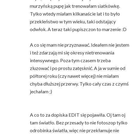
murzyńską pupę jak trenowałam siatkówkę.
Tylko wtedy miałam kilkanaście lat i to było
przekleństwo w tym wieku, taki odstający
odwłok. A teraz taki pupiszczon to marzenie :D
A co się mam nie przyznawać. Ideałem nie jestem
i też zdarzają mi się okresy nietrenowania
intensywnego. Poza tym czasem trzeba
zluzować i po prostu zatęsknić. A ja w sumie od
półtorej roku (czy nawet więcej) nie miałam
chyba dłuższej przerwy. Tylko cały czas z czymś
jechałam ;)
A co to za dopiska EDIT się pojawiła. Oj tam oj
tam światło. Bez przesady to nie fotoszop tylko
odrobinka światła, więc nie przekłamuje nie