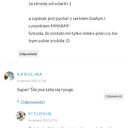
Ja stronię od solarki ;)
a szpinak jest pycha! z serkiem białym i
czosnkiem MNIAM!
Szkoda, że zostało mi tylko mleko póki co, bo
bym sobie zrobiła :D
Odpowiedz
KAROLINA
6 czerwca 2012 17:18
Super! Śliczna talia się rysuje.
Odpowiedz
Odpowiedzi
FITLOVIN
6 czerwca 2012 17:21