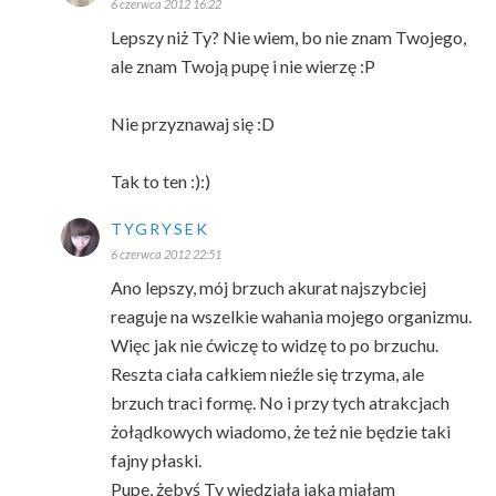
6 czerwca 2012 16:22
Lepszy niż Ty? Nie wiem, bo nie znam Twojego,
ale znam Twoją pupę i nie wierzę :P
Nie przyznawaj się :D
Tak to ten :):)
TYGRYSEK
6 czerwca 2012 22:51
Ano lepszy, mój brzuch akurat najszybciej
reaguje na wszelkie wahania mojego organizmu.
Więc jak nie ćwiczę to widzę to po brzuchu.
Reszta ciała całkiem nieźle się trzyma, ale
brzuch traci formę. No i przy tych atrakcjach
żołądkowych wiadomo, że też nie będzie taki
fajny płaski.
Pupe, żebyś Ty wiedziała jaką miałam