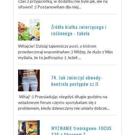
czas z przyjaciółką, w dodatku nie byle jak, ale na
siłowni! :) Postanowiłam dla niej...
Źródła białka zwierzęcego i
roślinnego - tabela
Witajcie! Dzisiaj tajemniczy post, o którym
przedwczoraj wspominałam :) Widzę, że dużo z Was
myślała, że to jadłospisy :) Jeżeli ...
74. Jak zmierzyć obwody-
kontrola postępów cz.II
Witaj! :) Przesiadując niegdyś długie godziny na
wizażowym forum często spotykałam się z
problemem, kiedy dziewczyny nie umiały dobrze...
WYZWANIE treningowe: FOCUS
T25 z Shaunem T