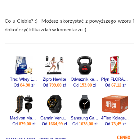
Co u Ciebie? :) Możesz skorzystać z powyższego wzoru i
dokończyć kilka zdań w komentarzu :)
Trec Whey 100 700g
Zipro Newlite
Odważnik kettlebell żeliwny 20kg
Płyn FLORADIX żelazo i witaminy 500ml
Od
84,90
zł
Od
799,00
zł
Od
153,00
zł
Od
67,12
zł
Medivon Masażer limfatyczny do nóg Portia
Garmin Venu 3 45mm Grafitowy (0100-2784-01)
Samsung Galaxy Watch8 SM‑L330ND 44mm Grafitowy
4Flex Kolagen Nowej Generacji Z Wit. C 30sasz.
Od
879,00
zł
Od
1664,99
zł
Od
1038,00
zł
Od
73,45
zł