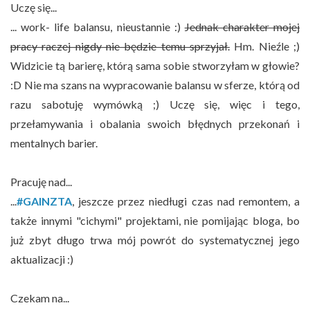
Uczę się...
... work- life balansu, nieustannie :)
Jednak charakter mojej
pracy raczej nigdy nie będzie temu sprzyjał.
Hm. Nieźle ;)
Widzicie tą barierę, którą sama sobie stworzyłam w głowie?
:D Nie ma szans na wypracowanie balansu w sferze, którą od
razu sabotuję wymówką ;) Uczę się, więc i tego,
przełamywania i obalania swoich błędnych przekonań i
mentalnych barier.
Pracuję nad...
...
#GAINZTA
, jeszcze przez niedługi czas nad remontem, a
także innymi "cichymi" projektami, nie pomijając bloga, bo
już zbyt długo trwa mój powrót do systematycznej jego
aktualizacji :)
Czekam na...