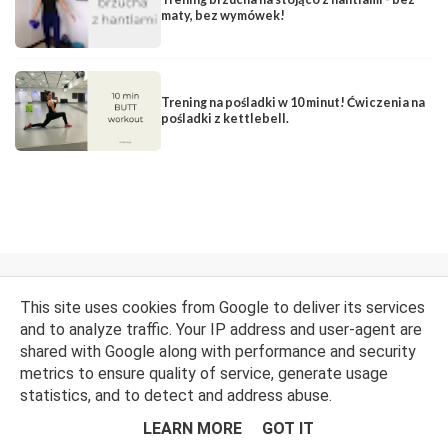
maty, bez wymówek!
Trening na pośladki w 10 minut! Ćwiczenia na
pośladki z kettlebell.
FACEBOOK
INSTAGRAM
YOUTUBE
This site uses cookies from Google to deliver its services
and to analyze traffic. Your IP address and user-agent are
shared with Google along with performance and security
metrics to ensure quality of service, generate usage
Opiekun bloga:
WebLove.PL
. © Natalia Narowska, Wrocław
2014-
statistics, and to detect and address abuse.
2026.
LEARN MORE
GOT IT
NA GÓRĘ