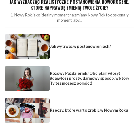
JAK WYZNACZAĆ REALISTYCZNE POSTANOWIENIA NOWOROCZNE,
KTÓRE NAPRAWDĘ ZMIENIĄ TWOJE ŻYCIE?
1. Nowy Rok jako idealny moment na zmiany Nowy Rok to doskonały
moment, aby...
Jak wytrwać w postanowieniach?
Różowy Październik! Obcięłam włosy!
#dajwlos i prosty, darmowy sposób, w który
Ty też możesz pomóc :)
Rzeczy, które warto zrobić w Nowym Roku