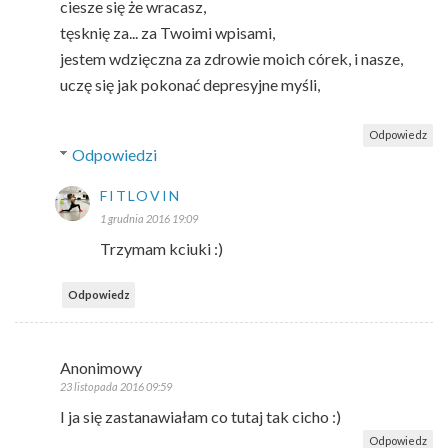
ciesze się że wracasz,
tęsknię za... za Twoimi wpisami,
jestem wdzięczna za zdrowie moich córek, i nasze,
uczę się jak pokonać depresyjne myśli,
Odpowiedz
Odpowiedzi
FITLOVIN
1 grudnia 2016 19:09
Trzymam kciuki :)
Odpowiedz
Anonimowy
23 listopada 2016 09:59
I ja się zastanawiałam co tutaj tak cicho :)
Odpowiedz