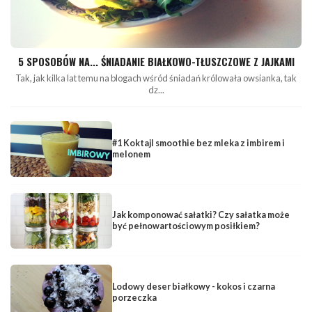
5 SPOSOBÓW NA... ŚNIADANIE BIAŁKOWO-TŁUSZCZOWE Z JAJKAMI
Tak, jak kilka lat temu na blogach wśród śniadań królowała owsianka, tak
dz...
#1 Koktajl smoothie bez mleka z imbirem i
melonem
Jak komponować sałatki? Czy sałatka może
być pełnowartościowym posiłkiem?
Lodowy deser białkowy - kokos i czarna
porzeczka