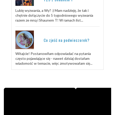
Lubię wyzwania, a Wy? :) Mam nadzieję, że tak i
chętnie dołączycie do 5 tygodniowego wyzwania
razem ze mną i Shaunem T! W ramach list...
Co zjeść na podwieczorek?
Witajcie! Postanowiłam odpowiadać na pytania
często pojawiające się - nawet dzisiaj dostałam
wiadomość w temacie, więc zmotywowałam się...
TRENUJ ZE MNĄ