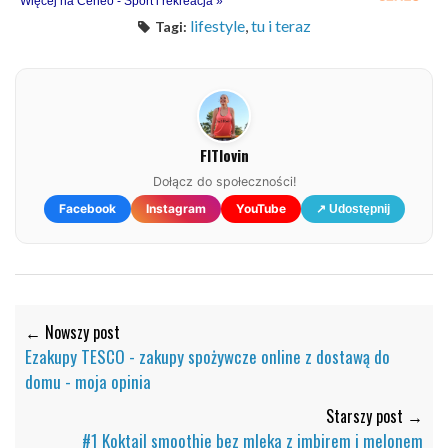
Więcej na Ceneo - Sport i rekreacja »
lifestyle
,
tu i teraz
Tagi:
FITlovin
Dołącz do społeczności!
Facebook
Instagram
YouTube
↗ Udostępnij
← Nowszy post
Ezakupy TESCO - zakupy spożywcze online z dostawą do
domu - moja opinia
Starszy post →
#1 Koktajl smoothie bez mleka z imbirem i melonem