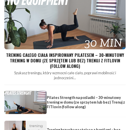
TRENING CAŁEGO CIAŁA INSPIROWANY PILATESEM – 30-MINUTOWY
TRENING W DOMU (ZE SPRZĘTEM LUB BEZ) TRENUJ Z FITLOVIN
(FOLLOW ALONG)
Szukasz treningu, który wzmocni całe ciało, poprawi mobilność i
jednocześni...
Pilates Strength na pośladki – 30-minutowy
trening w domu (ze sprzętem lub bez) Trenuj z
FITlovin (follow along)
Trening brzucha na stojąco z hantlami - bez