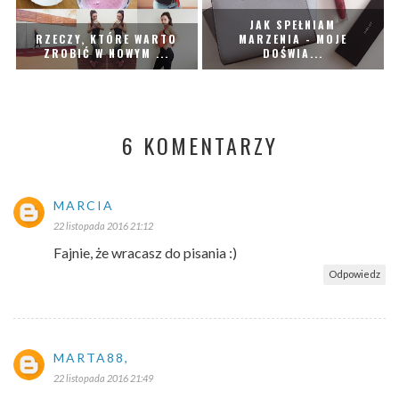
JAK SPEŁNIAM
RZECZY, KTÓRE WARTO
MARZENIA - MOJE
ZROBIĆ W NOWYM ...
DOŚWIA...
6 KOMENTARZY
MARCIA
22 listopada 2016 21:12
Fajnie, że wracasz do pisania :)
Odpowiedz
MARTA88,
22 listopada 2016 21:49