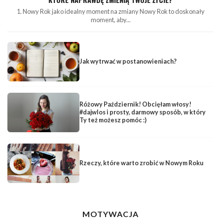
1. Nowy Rok jako idealny moment na zmiany Nowy Rok to doskonały
moment, aby...
Jak wytrwać w postanowieniach?
Różowy Październik! Obcięłam włosy!
#dajwlos i prosty, darmowy sposób, w który
Ty też możesz pomóc :)
Rzeczy, które warto zrobić w Nowym Roku
MOTYWACJA