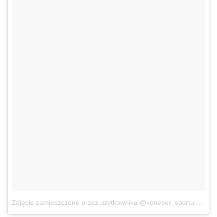
Zdjęcie zamieszczone przez użytkownika @koneser_sportu
29 Gru