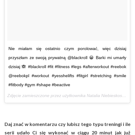
Nie miałam się ostatnio czym porolować, więc dzisiaj
przyszłam ze swoją prywatną @blackroll 😀 Barki mi umarły
dzisiaj 🙈 #blackroll #fit #fitness #legs #afterworkout #reebok
@reebokpl #workout #yesshelifts #fitgirl #stretching #smile
#fitbody #gym #shape #beactive
Zdjęcie zamieszczone przez użytkownika Natalia Niebieskoszara (@fitlovinpl)
Daj znać w komentarzu czy lubisz tego typu treningi i ile
serii udało Ci się wykonać w ciągu 20 minut jak już