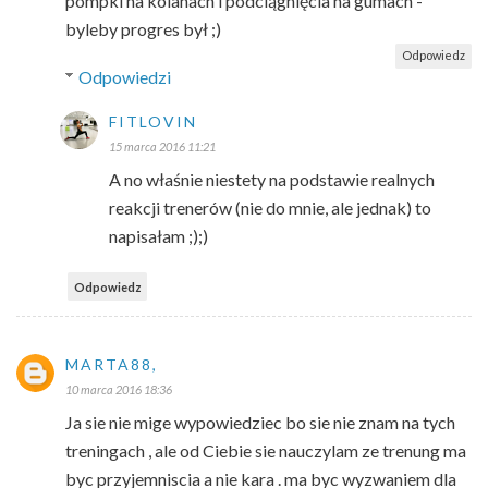
pompki na kolanach i podciągnięcia na gumach -
byleby progres był ;)
Odpowiedz
Odpowiedzi
FITLOVIN
15 marca 2016 11:21
A no właśnie niestety na podstawie realnych
reakcji trenerów (nie do mnie, ale jednak) to
napisałam ;);)
Odpowiedz
MARTA88,
10 marca 2016 18:36
Ja sie nie mige wypowiedziec bo sie nie znam na tych
treningach , ale od Ciebie sie nauczylam ze trenung ma
byc przyjemniscia a nie kara . ma byc wyzwaniem dla