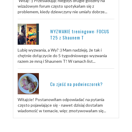
Witaj! :) Przesiadując niegdyś długie godziny na
wizażowym forum często spotykałam się z
problemem, kiedy dziewczyny nie umiały dobrze...
WYZWANIE treningowe: FOCUS
T25 z Shaunem T
Lubię wyzwania, a Wy? :) Mam nadzieję, że tak i
chętnie dołączycie do 5 tygodniowego wyzwania
razem ze mną i Shaunem T! W ramach list...
Co zjeść na podwieczorek?
Witajcie! Postanowiłam odpowiadać na pytania
często pojawiające się - nawet dzisiaj dostałam
wiadomość w temacie, więc zmotywowałam się...
TRENUJ ZE MNĄ