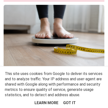
This site uses cookies from Google to deliver its services
WAHANIA WAGI W CIĄGU DNIA – DLACZEGO WAGA SKACZE I KIEDY
and to analyze traffic. Your IP address and user-agent are
NAJLEPIEJ SIĘ WAŻYĆ?
shared with Google along with performance and security
Jednym z najczęstszych pytań w Waszych wiadomościach – zaraz obok
metrics to ensure quality of service, generate usage
sprawdzon...
statistics, and to detect and address abuse.
LEARN MORE
GOT IT