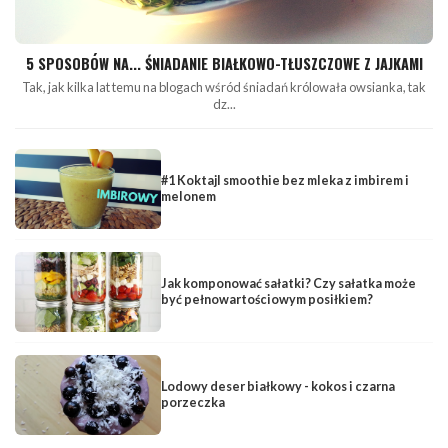
5 SPOSOBÓW NA... ŚNIADANIE BIAŁKOWO-TŁUSZCZOWE Z JAJKAMI
Tak, jak kilka lat temu na blogach wśród śniadań królowała owsianka, tak
dz...
#1 Koktajl smoothie bez mleka z imbirem i
melonem
Jak komponować sałatki? Czy sałatka może
być pełnowartościowym posiłkiem?
Lodowy deser białkowy - kokos i czarna
porzeczka