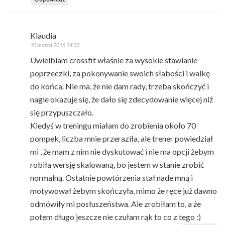
Klaudia
10 marca 2016 14:33
Uwielbiam crossfit właśnie za wysokie stawianie
poprzeczki, za pokonywanie swoich słabości i walkę
do końca. Nie ma, że nie dam rady, trzeba skończyć i
nagle okazuje się, że dało się zdecydowanie więcej niż
się przypuszczało.
Kiedyś w treningu miałam do zrobienia około 70
pompek, liczba mnie przeraziła, ale trener powiedział
mi , że mam z nim nie dyskutować i nie ma opcji żebym
robiła wersję skalowaną, bo jestem w stanie zrobić
normalną. Ostatnie powtórzenia stał nade mną i
motywował żebym skończyła, mimo że ręce już dawno
odmówiły mi posłuszeństwa. Ale zrobiłam to, a że
potem długo jeszcze nie czułam rąk to co z tego :)