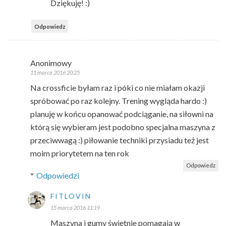
Dziękuję! :)
Odpowiedz
Anonimowy
11 marca 2016 20:25
Na crossficie byłam raz i póki co nie miałam okazji
spróbować po raz kolejny. Trening wygląda hardo :)
planuję w końcu opanować podciąganie, na siłowni na
którą się wybieram jest podobno specjalna maszyna z
przeciwwagą :) piłowanie techniki przysiadu też jest
moim priorytetem na ten rok
Odpowiedz
Odpowiedzi
FITLOVIN
15 marca 2016 11:19
Maszyna i gumy świetnie pomagają w