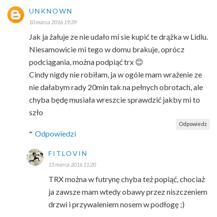
UNKNOWN
10 marca 2016 19:39
Jak ja żałuje ze nie udało mi sie kupić te drążka w Lidlu.
Niesamowicie mi tego w domu brakuje, oprócz
podciągania, można podpiąć trx 😊
Cindy nigdy nie robiłam, ja w ogóle mam wrażenie ze
nie dałabym rady 20min tak na pełnych obrotach, ale
chyba będę musiała wreszcie sprawdzić jakby mi to
szło
Odpowiedz
Odpowiedzi
FITLOVIN
15 marca 2016 11:20
TRX można w futrynę chyba też popiąć, chociaż
ja zawsze mam wtedy obawy przez niszczeniem
drzwi i przywaleniem nosem w podłogę ;)