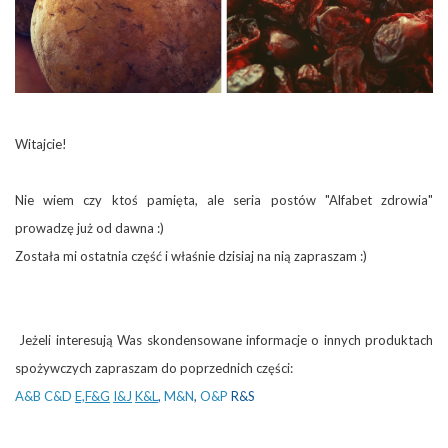
Witajcie!
Nie wiem czy ktoś pamięta, ale seria postów "Alfabet zdrowia"
prowadzę już od dawna :)
Została mi ostatnia część i właśnie dzisiaj na nią zapraszam :)
Jeżeli interesują Was skondensowane informacje o innych produktach
spożywczych zapraszam do poprzednich części:
A&B
C&D
E,F&G
I&J
K&L
,
M&N
,
O&P
R&S