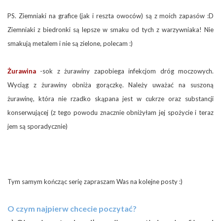
PS. Ziemniaki na grafice (jak i reszta owoców) są z moich zapasów :D
Ziemniaki z biedronki są lepsze w smaku od tych z warzywniaka! Nie
smakują metalem i nie są zielone, polecam :)
Żurawina
-sok z żurawiny zapobiega infekcjom dróg moczowych.
Wyciąg z żurawiny obniża gorączkę. Należy uważać na suszoną
żurawinę, która nie rzadko skąpana jest w cukrze oraz substancji
konserwującej (z tego powodu znacznie obniżyłam jej spożycie i teraz
jem są sporadycznie)
Tym samym kończąc serię zapraszam Was na kolejne posty :)
O czym najpierw chcecie poczytać?