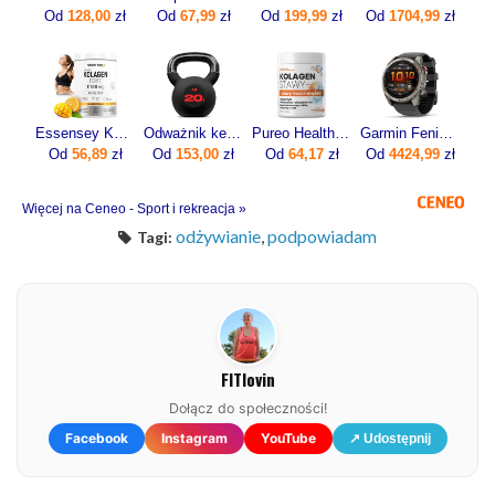
Od
128,00
zł
Od
67,99
zł
Od
199,99
zł
Od
1704,99
zł
Essensey Kolagen Forte 12500 mg 400g
Odważnik kettlebell żeliwny 20kg
Pureo Health Kolagen Stawy + Stawy Kości Mięśnie Smak Neutralny 30 Porcji
Garmin Fenix 8 Pro 51mm Grafitowy
Od
56,89
zł
Od
153,00
zł
Od
64,17
zł
Od
4424,99
zł
Więcej na Ceneo - Sport i rekreacja »
odżywianie
,
podpowiadam
Tagi:
FITlovin
Dołącz do społeczności!
Facebook
Instagram
YouTube
↗ Udostępnij