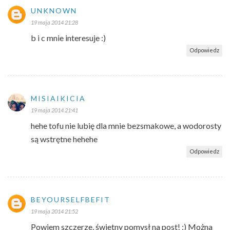
UNKNOWN
19 maja 2014 21:28
b i c mnie interesuje :)
Odpowiedz
MISIAIKICIA
19 maja 2014 21:41
hehe tofu nie lubię dla mnie bezsmakowe, a wodorosty
są wstrętne hehehe
Odpowiedz
BEYOURSELFBEFIT
19 maja 2014 21:52
Powiem szczerze, świetny pomysł na post! :) Można