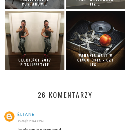
POSTANOW...
FIZ...
WAHANIA WAGI W
ULUBIEŃCY 2017
CIĄGU DNIA - CZY
FIT&LIFESTYLE
JES...
26 KOMENTARZY
ÉLIANE
19 maja 2014 15:48
koniecznie o treningu!