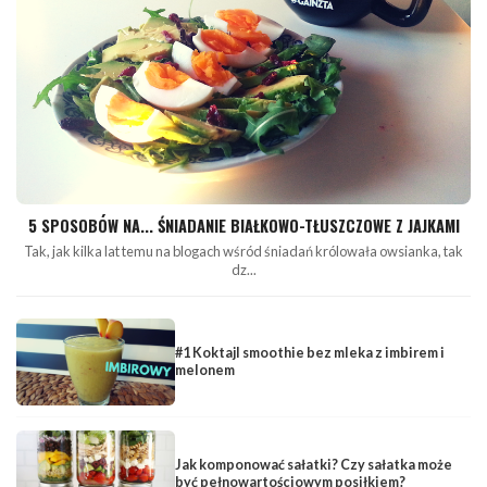
5 SPOSOBÓW NA... ŚNIADANIE BIAŁKOWO-TŁUSZCZOWE Z JAJKAMI
Tak, jak kilka lat temu na blogach wśród śniadań królowała owsianka, tak
dz...
#1 Koktajl smoothie bez mleka z imbirem i
melonem
Jak komponować sałatki? Czy sałatka może
być pełnowartościowym posiłkiem?