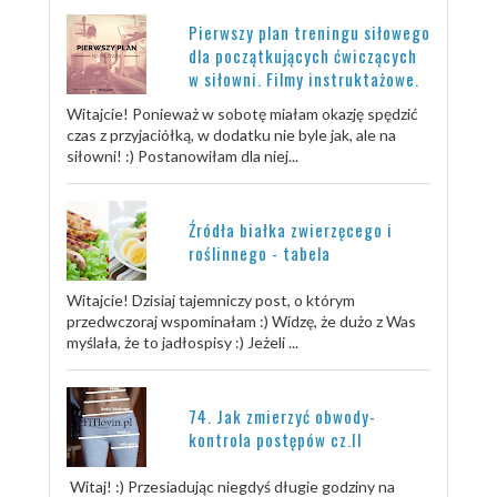
Pierwszy plan treningu siłowego
dla początkujących ćwiczących
w siłowni. Filmy instruktażowe.
Witajcie! Ponieważ w sobotę miałam okazję spędzić
czas z przyjaciółką, w dodatku nie byle jak, ale na
siłowni! :) Postanowiłam dla niej...
Źródła białka zwierzęcego i
roślinnego - tabela
Witajcie! Dzisiaj tajemniczy post, o którym
przedwczoraj wspominałam :) Widzę, że dużo z Was
myślała, że to jadłospisy :) Jeżeli ...
74. Jak zmierzyć obwody-
kontrola postępów cz.II
Witaj! :) Przesiadując niegdyś długie godziny na