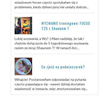
wizażowym forum często spotykałam się z
problemem, kiedy dziewczyny nie umiały dobrze...
WYZWANIE treningowe: FOCUS
T25 z Shaunem T
Lubię wyzwania, a Wy? :) Mam nadzieję, że tak i
chętnie dołączycie do 5 tygodniowego wyzwania
razem ze mną i Shaunem T! W ramach list...
Co zjeść na podwieczorek?
Witajcie! Postanowiłam odpowiadać na pytania
często pojawiające się - nawet dzisiaj dostałam
wiadomość w temacie, więc zmotywowałam się...
TRENUJ ZE MNĄ