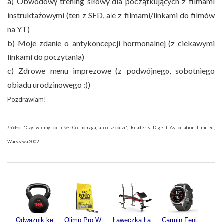
a) Obwodowy trening siłowy dla początkujących z filmami
instruktażowymi (ten z SFD, ale z filmami/linkami do filmów
na YT)
b) Moje zdanie o antykoncepcji hormonalnej (z ciekawymi
linkami do poczytania)
c) Zdrowe menu imprezowe (z podwójnego, sobotniego
obiadu urodzinowego :))
Pozdrawiam!
źródło: "Czy wiemy co jeść? Co pomaga, a co szkodzi.", Reader's Digest Association Limited,
Warszawa 2002
Odważnik kettlebell żeliwny 16kg
Olimp Pro Whey Shake 700g
Ławeczka Ławka Pod Sztangę Do Ćwiczeń Modlitewnik
Garmin Fenix 7S Pro Solar Grafitowy (0100277601)