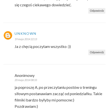
się czegoś ciekawego dowiedzieć.
Odpowiedz
UNKNOWN
19 maja 2014 22:13
Ja z chęcią poczytam wszystko :))
Odpowiedz
Anonimowy
20 maja 2014 08:33
ja poproszę A, po przeczytaniu postów o treningu
siłowym postanawiam zacząć od poniedziałku. Takie
filmiki bardzo byłyby mi pomocne:)
Pozdrawiam:)