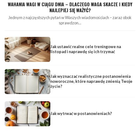
WAHANIA WAGI W CIĄGU DNIA – DLACZEGO WAGA SKACZE I KIEDY
NAJLEPIEJ SIĘ WAŻYĆ?
Jednym z najczęstszych pytań w Waszych wiadomościach – zaraz obok
sprawdzon...
Jak ustawić realne cele treningowe na
listopad i naprawdę się ich trzymać
Jak wyznaczać realistyczne postanowienia
noworoczne, które naprawdę zmienią Twoje
życie?
Jak wytrwać w postanowieniach?