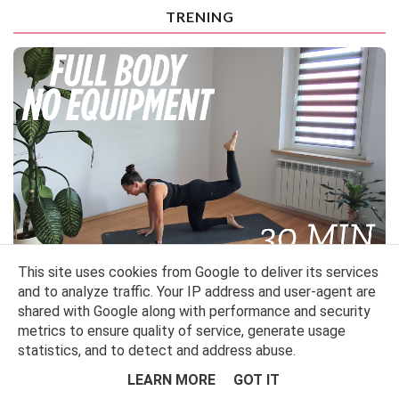
TRENING
This site uses cookies from Google to deliver its services
TRENING CAŁEGO CIAŁA INSPIROWANY PILATESEM – 30-MINUTOWY
TRENING W DOMU (ZE SPRZĘTEM LUB BEZ) TRENUJ Z FITLOVIN
and to analyze traffic. Your IP address and user-agent are
(FOLLOW ALONG)
shared with Google along with performance and security
Szukasz treningu, który wzmocni całe ciało, poprawi mobilność i
metrics to ensure quality of service, generate usage
jednocześni...
statistics, and to detect and address abuse.
LEARN MORE
GOT IT