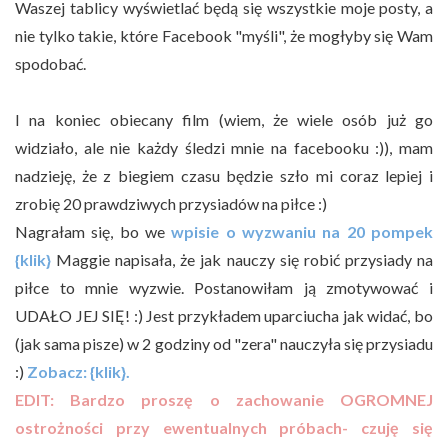
Waszej tablicy wyświetlać będą się wszystkie moje posty, a
nie tylko takie, które Facebook "myśli", że mogłyby się Wam
spodobać.
I na koniec obiecany film (wiem, że wiele osób już go
widziało, ale nie każdy śledzi mnie na facebooku :)), mam
nadzieję, że z biegiem czasu będzie szło mi coraz lepiej i
zrobię 20 prawdziwych przysiadów na piłce :)
Nagrałam się, bo we
wpisie o wyzwaniu na 20 pompek
{klik}
Maggie napisała, że jak nauczy się robić przysiady na
piłce to mnie wyzwie. Postanowiłam ją zmotywować i
UDAŁO JEJ SIĘ! :) Jest przykładem uparciucha jak widać, bo
(jak sama pisze) w 2 godziny od "zera" nauczyła się przysiadu
:)
Zobacz: {klik}.
EDIT: Bardzo proszę o zachowanie OGROMNEJ
ostrożności przy ewentualnych próbach- czuję się