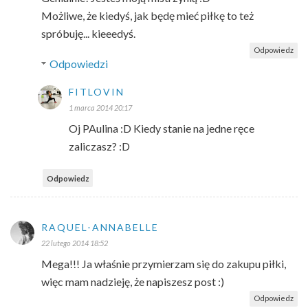
Możliwe, że kiedyś, jak będę mieć piłkę to też
spróbuję... kieeedyś.
Odpowiedz
Odpowiedzi
FITLOVIN
1 marca 2014 20:17
Oj PAulina :D Kiedy stanie na jedne ręce
zaliczasz? :D
Odpowiedz
RAQUEL-ANNABELLE
22 lutego 2014 18:52
Mega!!! Ja właśnie przymierzam się do zakupu piłki,
więc mam nadzieję, że napiszesz post :)
Odpowiedz