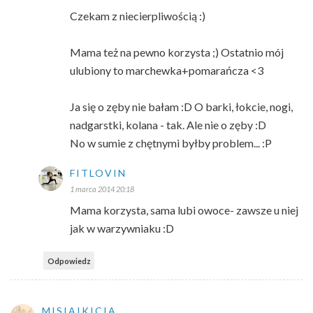
Czekam z niecierpliwością :)
Mama też na pewno korzysta ;) Ostatnio mój
ulubiony to marchewka+pomarańcza <3
Ja się o zęby nie bałam :D O barki, łokcie, nogi,
nadgarstki, kolana - tak. Ale nie o zęby :D
No w sumie z chętnymi byłby problem... :P
FITLOVIN
1 marca 2014 20:18
Mama korzysta, sama lubi owoce- zawsze u niej
jak w warzywniaku :D
Odpowiedz
MISIAIKICIA