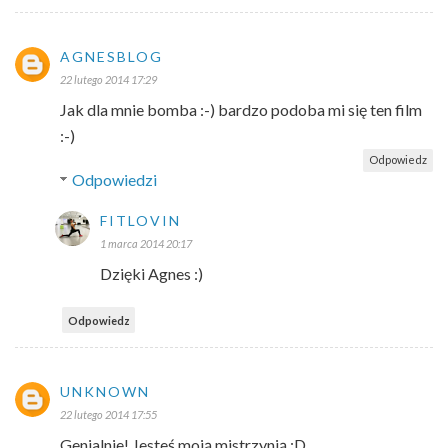
AGNESBLOG
22 lutego 2014 17:29
Jak dla mnie bomba :-) bardzo podoba mi się ten film
:-)
Odpowiedz
Odpowiedzi
FITLOVIN
1 marca 2014 20:17
Dzięki Agnes :)
Odpowiedz
UNKNOWN
22 lutego 2014 17:55
Genialnie! Jesteś moją mistrzynią :D