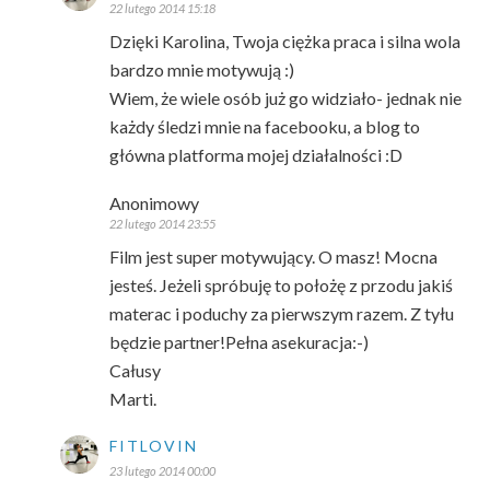
22 lutego 2014 15:18
Dzięki Karolina, Twoja ciężka praca i silna wola
bardzo mnie motywują :)
Wiem, że wiele osób już go widziało- jednak nie
każdy śledzi mnie na facebooku, a blog to
główna platforma mojej działalności :D
Anonimowy
22 lutego 2014 23:55
Film jest super motywujący. O masz! Mocna
jesteś. Jeżeli spróbuję to położę z przodu jakiś
materac i poduchy za pierwszym razem. Z tyłu
będzie partner!Pełna asekuracja:-)
Całusy
Marti.
FITLOVIN
23 lutego 2014 00:00