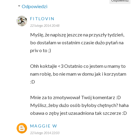
Odpowiedz
Odpowiedzi
FITLOVIN
22 lutego 2014 20:48
Myślę, że napiszę jeszcze na przyszły tydzień,
bo dostałam w ostatnim czasie dużo pytań na
priv o to ;)
Ohh koktajle <3 Ostatnio co jestem u mamy to
nam robię, bo nie mam w domu jak i korzystam
:D
Mnie za to zmotywował Twój komentarz :D
Myślisz, żeby dużo osób byłoby chętnych? haha
obawa o zęby jest uzasadniona tak szczerze :D
MAGGIE W
22 lutego 2014 22:03