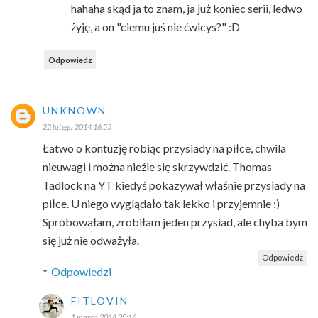
hahaha skąd ja to znam, ja już koniec serii, ledwo
żyję, a on "ciemu juś nie ćwicys?" :D
Odpowiedz
UNKNOWN
22 lutego 2014 16:55
Łatwo o kontuzję robiąc przysiady na piłce, chwila
nieuwagi i można nieźle się skrzywdzić. Thomas
Tadlock na YT kiedyś pokazywał właśnie przysiady na
piłce. U niego wyglądało tak lekko i przyjemnie :)
Spróbowałam, zrobiłam jeden przysiad, ale chyba bym
się już nie odważyła.
Odpowiedz
Odpowiedzi
FITLOVIN
1 marca 2014 20:16