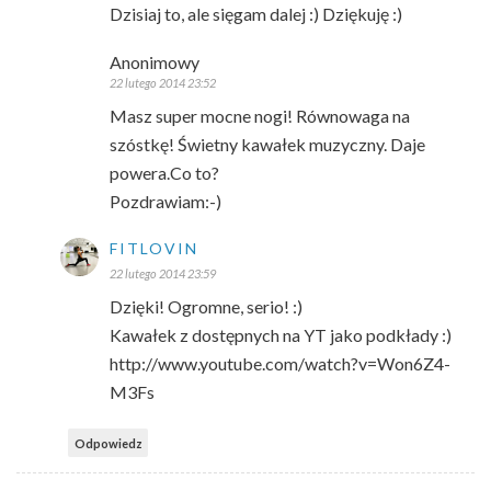
Dzisiaj to, ale sięgam dalej :) Dziękuję :)
Anonimowy
22 lutego 2014 23:52
Masz super mocne nogi! Równowaga na
szóstkę! Świetny kawałek muzyczny. Daje
powera.Co to?
Pozdrawiam:-)
FITLOVIN
22 lutego 2014 23:59
Dzięki! Ogromne, serio! :)
Kawałek z dostępnych na YT jako podkłady :)
http://www.youtube.com/watch?v=Won6Z4-
M3Fs
Odpowiedz