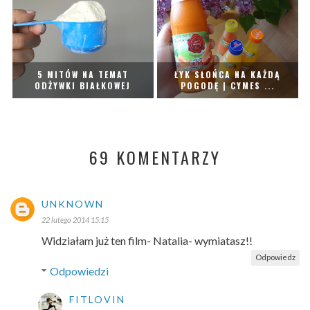
5 MITÓW NA TEMAT
ŁYK SŁOŃCA NA KAŻDĄ
ODŻYWKI BIAŁKOWEJ
POGODĘ | CYMES ...
69 KOMENTARZY
UNKNOWN
22 lutego 2014 15:15
Widziałam już ten film- Natalia- wymiatasz!!
Odpowiedz
Odpowiedzi
FITLOVIN