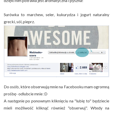
dzięki nim potrawa jest aromatyczna i pyszna!
Surówka to marchew, seler, kukurydza i jogurt naturalny
grecki, sól, pieprz.
Do osób, które obserwują mnie na Facebooku mam ogromną
prośbę- odlubcie mnie :D
A następnie po ponownym kliknięciu na "lubię to" będziecie
mieli możliwość kliknąć również "obserwuj". Wtedy na