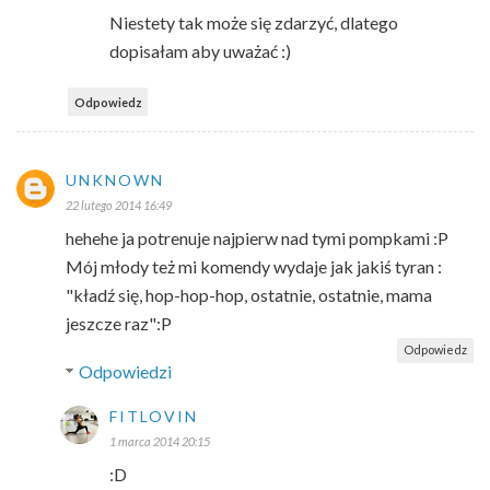
Niestety tak może się zdarzyć, dlatego
dopisałam aby uważać :)
Odpowiedz
UNKNOWN
22 lutego 2014 16:49
hehehe ja potrenuje najpierw nad tymi pompkami :P
Mój młody też mi komendy wydaje jak jakiś tyran :
"kładź się, hop-hop-hop, ostatnie, ostatnie, mama
jeszcze raz":P
Odpowiedz
Odpowiedzi
FITLOVIN
1 marca 2014 20:15
:D