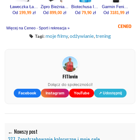
Ławeczka Ławka Pod Sztangę Do Ćwiczeń Modlitewnik
Zipro Bieżnia Elektryczna Domowa Składana Pod Łóżko 1-12Km/H Forma Lite
Biotechusa Izolat Iso Whey Zero 454G
Garmin Fenix 8 47mm Slate grey z czarnym paskiem
Od
199,99
zł
Od
899,00
zł
Od
79,90
zł
Od
3181,99
zł
Więcej na Ceneo - Sport i rekreacja »
moje filmy
,
odżywianie
,
trening
Tagi:
FITlovin
Dołącz do społeczności!
Facebook
Instagram
YouTube
↗ Udostępnij
← Nowszy post
377. Zapotrzebowanie kaloryczne i moje cele.