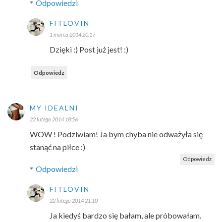
Odpowiedzi
FITLOVIN
1 marca 2014 20:17
Dzięki :) Post już jest! :)
Odpowiedz
MY IDEALNI
22 lutego 2014 18:56
WOW ! Podziwiam! Ja bym chyba nie odważyła się
stanąć na piłce :)
Odpowiedz
Odpowiedzi
FITLOVIN
22 lutego 2014 21:10
Ja kiedyś bardzo się bałam, ale próbowałam.