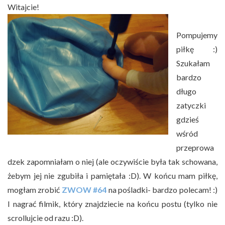
Witajcie!
Pompujemy
piłkę :)
Szukałam
bardzo
długo
zatyczki
gdzieś
wśród
przeprowa
dzek zapomniałam o niej (ale oczywiście była tak schowana,
żebym jej nie zgubiła i pamiętała :D). W końcu mam piłkę,
mogłam zrobić
ZWOW #64
na pośladki- bardzo polecam! :)
I nagrać filmik, który znajdziecie na końcu postu (tylko nie
scrollujcie od razu :D).