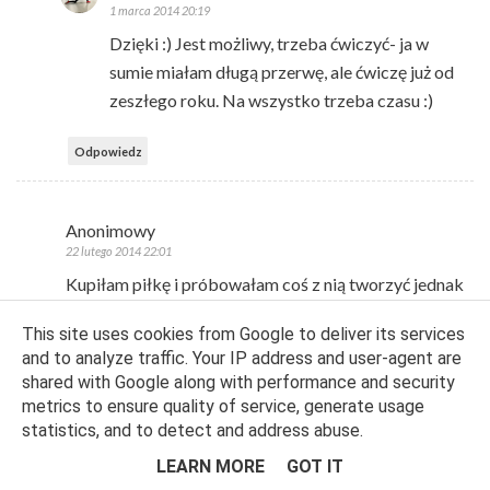
1 marca 2014 20:19
Dzięki :) Jest możliwy, trzeba ćwiczyć- ja w
sumie miałam długą przerwę, ale ćwiczę już od
zeszłego roku. Na wszystko trzeba czasu :)
Odpowiedz
Anonimowy
22 lutego 2014 22:01
Kupiłam piłkę i próbowałam coś z nią tworzyć jednak
dopiero się zapoznaje z obsługą więc taki wyczyn jak
This site uses cookies from Google to deliver its services
Twój zapewne skutkowałby wybitymi zębami:D
and to analyze traffic. Your IP address and user-agent are
shared with Google along with performance and security
Już wiesz dlaczego tak Ci czasem ''słodzę''? Bo
metrics to ensure quality of service, generate usage
zasłużyłaś!!!:)
statistics, and to detect and address abuse.
LEARN MORE
GOT IT