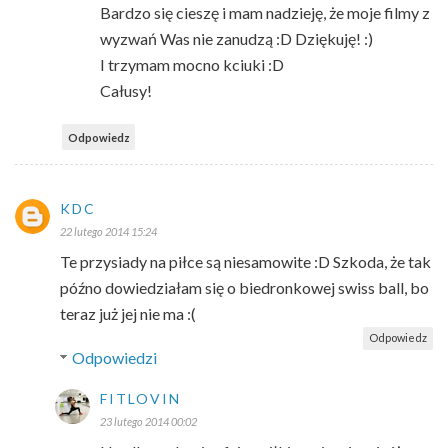
Bardzo się cieszę i mam nadzieję, że moje filmy z
wyzwań Was nie zanudzą :D Dziękuję! :)
I trzymam mocno kciuki :D
Całusy!
Odpowiedz
KDC
22 lutego 2014 15:24
Te przysiady na piłce są niesamowite :D Szkoda, że tak
późno dowiedziałam się o biedronkowej swiss ball, bo
teraz już jej nie ma :(
Odpowiedz
Odpowiedzi
FITLOVIN
23 lutego 2014 00:02