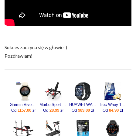
Sukces zaczyna się w głowie :)
Pozdrawiam!
Garmin Vivoactive 6 Lunar gold z paskiem w kolorze Bone [010-02985-01]
Marbo Sport Maszyna Na Mięsień Czworogłowy Uda Mf U011 Czarny Antracyt Metalic
HUAWEI WATCH FIT 5 Pro Czarny
Trec Whey 100 700g
Od
1157,00
zł
Od
28,99
zł
Od
989,00
zł
Od
84,90
zł