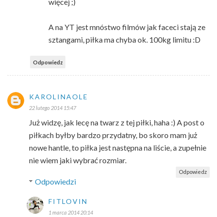
więcej ;)
A na YT jest mnóstwo filmów jak faceci stają ze
sztangami, piłka ma chyba ok. 100kg limitu :D
Odpowiedz
KAROLINAOLE
22 lutego 2014 15:47
Już widzę, jak lecę na twarz z tej piłki, haha :) A post o
piłkach byłby bardzo przydatny, bo skoro mam już
nowe hantle, to piłka jest następna na liście, a zupełnie
nie wiem jaki wybrać rozmiar.
Odpowiedz
Odpowiedzi
FITLOVIN
1 marca 2014 20:14