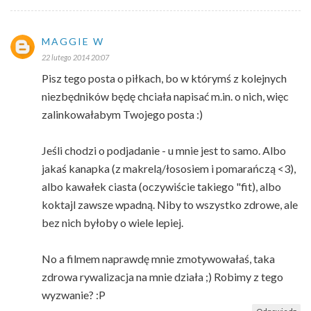
MAGGIE W
22 lutego 2014 20:07
Pisz tego posta o piłkach, bo w którymś z kolejnych
niezbędników będę chciała napisać m.in. o nich, więc
zalinkowałabym Twojego posta :)
Jeśli chodzi o podjadanie - u mnie jest to samo. Albo
jakaś kanapka (z makrelą/łososiem i pomarańczą <3),
albo kawałek ciasta (oczywiście takiego "fit), albo
koktajl zawsze wpadną. Niby to wszystko zdrowe, ale
bez nich byłoby o wiele lepiej.
No a filmem naprawdę mnie zmotywowałaś, taka
zdrowa rywalizacja na mnie działa ;) Robimy z tego
wyzwanie? :P