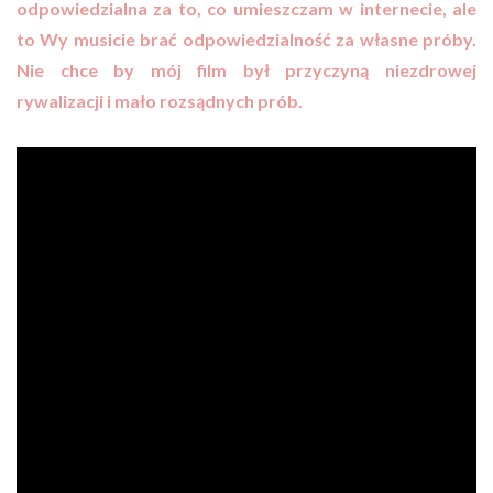
odpowiedzialna za to, co umieszczam w internecie, ale
to Wy musicie brać odpowiedzialność za własne próby.
Nie chce by mój film był przyczyną niezdrowej
rywalizacji i mało rozsądnych prób.