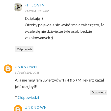
FITLOVIN
9 sierpnia 2013 23:05
Dziękuję :)
Otręby pojawiają się wokół mnie tak często, że
wcale się nie dziwię, że tyle osób będzie
zszokowanych ;)
Odpowiedz
UNKNOWN
9 sierpnia 2013 10:48
A ja nie mogłam uwierzyć w 1 i 4 !! ;-) Mi lekarz kazał
jeść otręby!!!
Odpowiedz
Odpowiedzi
UNKNOWN