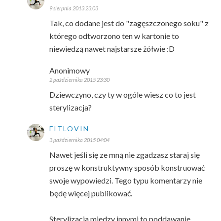
9 sierpnia 2013 23:03
Tak, co dodane jest do "zagęszczonego soku" z
którego odtworzono ten w kartonie to
niewiedzą nawet najstarsze żółwie :D
Anonimowy
2 października 2015 23:30
Dziewczyno, czy ty w ogóle wiesz co to jest
sterylizacja?
FITLOVIN
3 października 2015 04:04
Nawet jeśli się ze mną nie zgadzasz staraj się
proszę w konstruktywny sposób konstruować
swoje wypowiedzi. Tego typu komentarzy nie
będę więcej publikować.
Sterylizacja między innymi to poddawanie