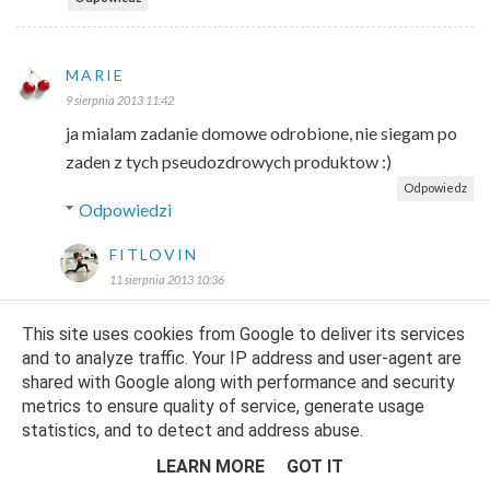
MARIE
9 sierpnia 2013 11:42
ja mialam zadanie domowe odrobione, nie siegam po
zaden z tych pseudozdrowych produktow :)
Odpowiedz
Odpowiedzi
FITLOVIN
11 sierpnia 2013 10:36
Świetnie! Cieszę się, że mam aktywne i
This site uses cookies from Google to deliver its services
"uświadomione" czytelniczki :D:D
and to analyze traffic. Your IP address and user-agent are
shared with Google along with performance and security
Odpowiedz
metrics to ensure quality of service, generate usage
statistics, and to detect and address abuse.
LEARN MORE
GOT IT
UNKNOWN