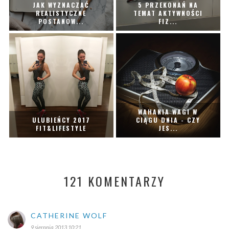
JAK WYZNACZAĆ
5 PRZEKONAŃ NA
REALISTYCZNE
TEMAT AKTYWNOŚCI
POSTANOW...
FIZ...
WAHANIA WAGI W
ULUBIEŃCY 2017
CIĄGU DNIA - CZY
FIT&LIFESTYLE
JES...
121 KOMENTARZY
CATHERINE WOLF
9 sierpnia 2013 10:21