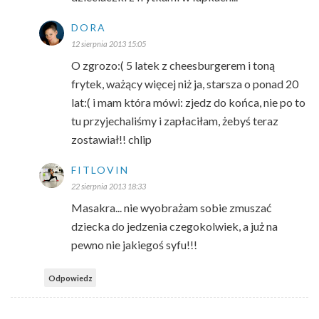
DORA
12 sierpnia 2013 15:05
O zgrozo:( 5 latek z cheesburgerem i toną
frytek, ważący więcej niż ja, starsza o ponad 20
lat:( i mam która mówi: zjedz do końca, nie po to
tu przyjechaliśmy i zapłaciłam, żebyś teraz
zostawiał!! chlip
FITLOVIN
22 sierpnia 2013 18:33
Masakra... nie wyobrażam sobie zmuszać
dziecka do jedzenia czegokolwiek, a już na
pewno nie jakiegoś syfu!!!
Odpowiedz