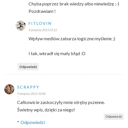
Chyba poprzez brak wiedzy albo niewiedzę ;-)
Pozdrawiam !
FITLOVIN
9 sierpnia 2013 23:12
Wpływ mediów zaburza logiczne myślenie ;)
I tak, wkradł się mały błąd :D
Odpowiedz
SCRAPPY
9 sierpnia 2013 10:48
Całkowicie zaskoczyły mnie otręby pszenne.
Świetny wpis, dzięki za niego!
Odpowiedz
Odpowiedzi