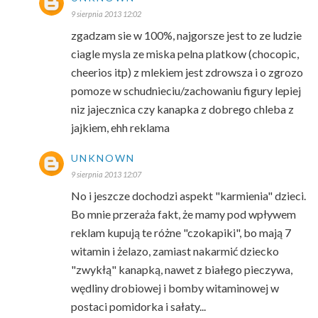
9 sierpnia 2013 12:02
zgadzam sie w 100%, najgorsze jest to ze ludzie
ciagle mysla ze miska pelna platkow (chocopic,
cheerios itp) z mlekiem jest zdrowsza i o zgrozo
pomoze w schudnieciu/zachowaniu figury lepiej
niz jajecznica czy kanapka z dobrego chleba z
jajkiem, ehh reklama
UNKNOWN
9 sierpnia 2013 12:07
No i jeszcze dochodzi aspekt "karmienia" dzieci.
Bo mnie przeraża fakt, że mamy pod wpływem
reklam kupują te różne "czokapiki", bo mają 7
witamin i żelazo, zamiast nakarmić dziecko
"zwykłą" kanapką, nawet z białego pieczywa,
wędliny drobiowej i bomby witaminowej w
postaci pomidorka i sałaty...