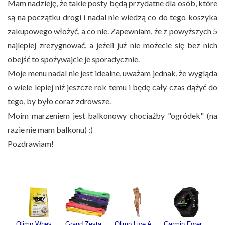
Mam nadzieję, że takie posty będą przydatne dla osób, które
są na początku drogi i nadal nie wiedzą co do tego koszyka
zakupowego włożyć, a co nie. Zapewniam, że z powyższych 5
najlepiej zrezygnować, a jeżeli już nie możecie się bez nich
obejść to spożywajcie je sporadycznie.
Moje menu nadal nie jest idealne, uważam jednak, że wygląda
o wiele lepiej niż jeszcze rok temu i będę cały czas dążyć do
tego, by było coraz zdrowsze.
Moim marzeniem jest balkonowy chociażby "ogródek" (na
razie nie mam balkonu) :)
Pozdrawiam!
Olimp Whey Protein Complex 100% 700g
Grand Zestaw Gum Oporowych Power Band SF332
Olimp Live And Fight Damskie krótkie legginsy Queens Gang Olimp Women's Short Leggings High Waist XL
Garmin Forerunner 55 Czarny (0100256210)