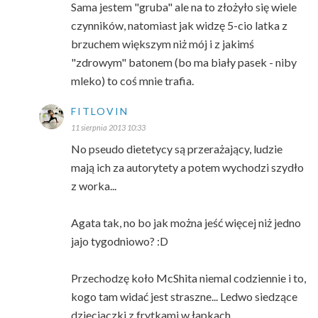
Sama jestem "gruba" ale na to złożyło się wiele
czynników, natomiast jak widzę 5-cio latka z
brzuchem większym niż mój i z jakimś
"zdrowym" batonem (bo ma biały pasek - niby
mleko) to coś mnie trafia.
FITLOVIN
11 sierpnia 2013 10:33
No pseudo dietetycy są przerażający, ludzie
mają ich za autorytety a potem wychodzi szydło
z worka...
Agata tak, no bo jak można jeść więcej niż jedno
jajo tygodniowo? :D
Przechodzę koło McShita niemal codziennie i to,
kogo tam widać jest straszne... Ledwo siedzące
dzieciaczki z frytkami w łapkach...