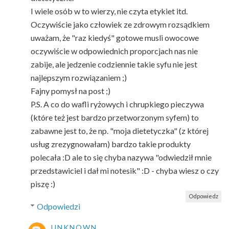
I wiele osób w to wierzy, nie czyta etykiet itd.
Oczywiście jako człowiek ze zdrowym rozsądkiem
uważam, że "raz kiedyś" gotowe musli owocowe
oczywiście w odpowiednich proporcjach nas nie
zabije, ale jedzenie codziennie takie syfu nie jest
najlepszym rozwiązaniem ;)
Fajny pomysł na post ;)
P.S. A co do wafli ryżowych i chrupkiego pieczywa
(które też jest bardzo przetworzonym syfem) to
zabawne jest to, że np. "moja dietetyczka" (z której
usług zrezygnowałam) bardzo takie produkty
polecała :D ale to się chyba nazywa "odwiedził mnie
przedstawiciel i dał mi notesik" :D - chyba wiesz o czy
piszę :)
Odpowiedz
Odpowiedzi
UNKNOWN