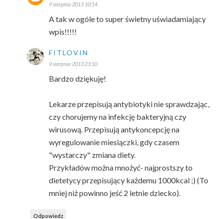
9 sierpnia 2013 10:54
A tak w ogóle to super świetny uświadamiający
wpis!!!!!
FITLOVIN
9 sierpnia 2013 23:10
Bardzo dziękuję!
Lekarze przepisują antybiotyki nie sprawdzając,
czy chorujemy na infekcję bakteryjną czy
wirusową. Przepisują antykoncepcję na
wyregulowanie miesiączki, gdy czasem
"wystarczy" zmiana diety.
Przykładów można mnożyć- najprostszy to
dietetycy przepisujący każdemu 1000kcal ;) (To
mniej niż powinno jeść 2 letnie dziecko).
Odpowiedz