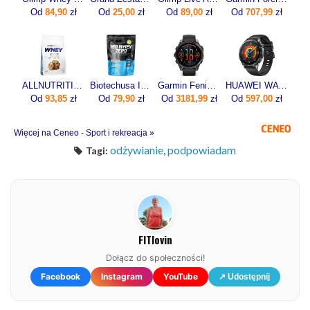
Od
84,90
zł
Od
25,00
zł
Od
89,00
zł
Od
707,99
zł
ALLNUTRITION Whey Protein Premium 700g
Biotechusa Izolat Iso Whey Zero 454G
Garmin Fenix 8 47mm Slate grey z czarnym paskiem
HUAWEI WATCH GT 5 46mm Active
Od
93,85
zł
Od
79,90
zł
Od
3181,99
zł
Od
597,00
zł
Więcej na Ceneo - Sport i rekreacja »
odżywianie
,
podpowiadam
Tagi:
FITlovin
Dołącz do społeczności!
Facebook
Instagram
YouTube
↗ Udostępnij