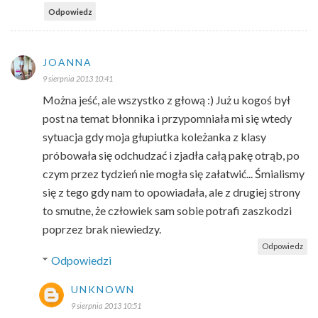
Odpowiedz
JOANNA
9 sierpnia 2013 10:41
Można jeść, ale wszystko z głową :) Już u kogoś był
post na temat błonnika i przypomniała mi się wtedy
sytuacja gdy moja głupiutka koleżanka z klasy
próbowała się odchudzać i zjadła całą pakę otrąb, po
czym przez tydzień nie mogła się załatwić... Śmialismy
się z tego gdy nam to opowiadała, ale z drugiej strony
to smutne, że człowiek sam sobie potrafi zaszkodzi
poprzez brak niewiedzy.
Odpowiedz
Odpowiedzi
UNKNOWN
9 sierpnia 2013 10:51