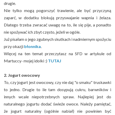
drugie.
Nie tylko mogą pogorszyć trawienie, ale być przyczyną
zaparć, w dodatku blokują przyswajanie wapnia i żelaza.
Dlatego trzeba zwracać uwagę na to, ile się pije, a ponadto
nie spożywać ich zbyt często, jeżeli w ogóle.
Już pisałam o jego zgubnych skutkach i nadmiernym spożyciu
przy okazji
błonnika
.
Więcej na ten temat przeczytasz na SFD w artykule od
Martuccy- mojej idolki :)
TUTAJ
2. Jogurt owocowy
To, czy jogurt jest owocowy, czy nie daj "o smaku" truskawki
to jedno. Drugie to ile tam dosypują cukru, barwników i
innych wcale niepotrzebnych spraw. Najlepiej jest do
naturalnego jogurtu dodać świeże owoce. Należy pamiętać,
że jogurt naturalny (ogólnie nabiał) nie powinien być