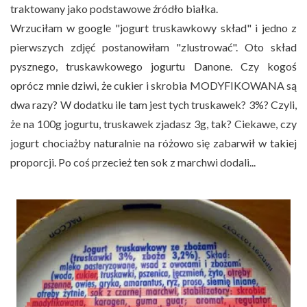
traktowany jako podstawowe źródło białka.
Wrzuciłam w google "jogurt truskawkowy skład" i jedno z
pierwszych zdjęć postanowiłam "zlustrować". Oto skład
pysznego, truskawkowego jogurtu Danone. Czy kogoś
oprócz mnie dziwi, że cukier i skrobia MODYFIKOWANA są
dwa razy? W dodatku ile tam jest tych truskawek? 3%? Czyli,
że na 100g jogurtu, truskawek zjadasz 3g, tak? Ciekawe, czy
jogurt chociażby naturalnie na różowo się zabarwił w takiej
proporcji. Po coś przecież ten sok z marchwi dodali...