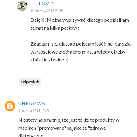
FITLOVIN
10 sierpnia 2013 22:48
Dzięki! Można wypisywać, dlatego podzieliłam
temat na kilka postów :)
Zgadzam się, dlatego polecam jeść inne, bardziej
wartościowe źródła błonnika, a wtedy otręby
stają się zbędne. :)
Odpowiedz
UNKNOWN
9 sierpnia 2013 10:50
Niestety najsmutniejsze jest to, że te produkty w
mediach "promowane" są jako te "zdrowe" i
dietetyczne.