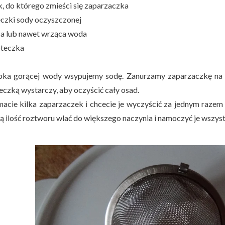
k, do którego zmieści się zaparzaczka
żeczki sody oczyszczonej
ca lub nawet wrząca woda
oteczka
ka gorącej wody wsypujemy sodę. Zanurzamy zaparzaczkę na o
eczką wystarczy, aby oczyścić cały osad.
 macie kilka zaparzaczek i chcecie je wyczyścić za jednym raz
ą ilość roztworu wlać do większego naczynia i namoczyć je wszystk