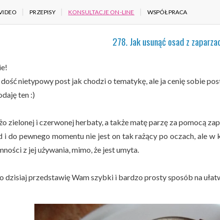
VIDEO
PRZEPISY
KONSULTACJE ON-LINE
WSPÓŁPRACA
278. Jak usunąć osad z zaparzac
ie!
 dość nietypowy post jak chodzi o tematykę, ale ja cenię sobie po
daję ten :)
użo zielonej i czerwonej herbaty, a także matę parzę za pomocą z
d i do pewnego momentu nie jest on tak rażący po oczach, ale w 
ności z jej używania, mimo, że jest umyta.
o dzisiaj przedstawię Wam szybki i bardzo prosty sposób na ułat