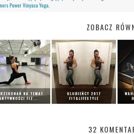
ners Power Vinyasa Yoga.
ZOBACZ RÓWN
PRZEKONAŃ NA TEMAT
ULUBIEŃCY 2017
WAH
AKTYWNOŚCI FIZ...
FIT&LIFESTYLE
D
32 KOMENTA