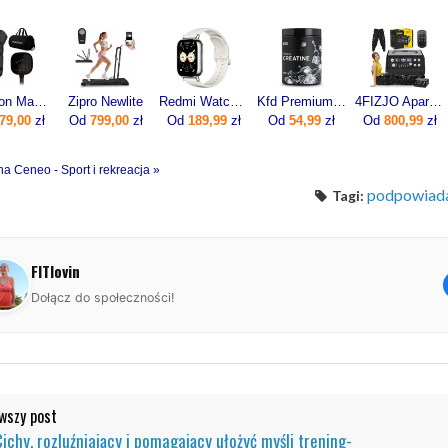
Medivon Masażer limfatyczny do nóg Portia
Zipro Newlite
Redmi Watch 5 Lite Złoty
Kfd Premium Creatine 500g
4FIZJO Aparat Do Drenażu Limfatycznego Med C6 (6-Komorowy 6 Trybów)
79,00
zł
Od
799,00
zł
Od
189,99
zł
Od
54,99
zł
Od
800,99
zł
na Ceneo - Sport i rekreacja »
podpowiad
Tagi:
FITlovin
Dołącz do społeczności!
szy post
Cichy, rozluźniający i pomagający ułożyć myśli trening-