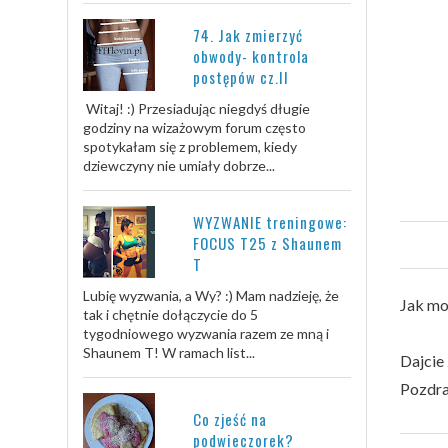
74. Jak zmierzyć
obwody- kontrola
postępów cz.II
Witaj! :) Przesiadując niegdyś długie
godziny na wizażowym forum często
spotykałam się z problemem, kiedy
dziewczyny nie umiały dobrze...
WYZWANIE treningowe:
FOCUS T25 z Shaunem
T
Lubię wyzwania, a Wy? :) Mam nadzieję, że
Jak mo
tak i chętnie dołączycie do 5
tygodniowego wyzwania razem ze mną i
Shaunem T! W ramach list...
Dajcie 
Pozdr
Co zjeść na
podwieczorek?