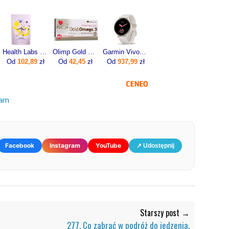
Health Labs ProteinMe Białko 472,5 g
Olimp Gold Omega 3 60kaps.
Garmin Vivoactive 5 Ivory (010-02862-11)
Od
102,89
zł
Od
42,45
zł
Od
937,99
zł
am
Facebook
Instagram
YouTube
↗ Udostępnij
Starszy post →
277. Co zabrać w podróż do jedzenia.