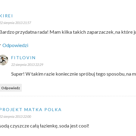
KIREI
22 sierpnia 2013 21:57
Bardzo przydatna rada! Mam kilka takich zaparzaczek, na które już 
Odpowiedzi
FITLOVIN
22 sierpnia 2013 22:29
Super! W takim razie koniecznie spróbuj tego sposobu, na mo
Odpowiedz
PROJEKT MATKA POLKA
22 sierpnia 2013 22:00
sodą czyszcze całą łazienkę, soda jest cool!