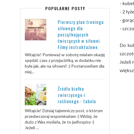
- kube
POPULARNE POSTY
- 2 ły
- gorą
Pierwszy plan treningu
siłowego dla
- szcz
początkujących
ćwiczących w siłowni.
Do kub
Filmy instruktażowe.
szczot
Witajcie! Ponieważ w sobotę miałam okazję
spędzić czas z przyjaciółką, w dodatku nie
Jeżeli
byle jak, ale na siłowni! :) Postanowiłam dla
większ
niej...
Źródła białka
zwierzęcego i
roślinnego - tabela
Witajcie! Dzisiaj tajemniczy post, o którym
przedwczoraj wspominałam :) Widzę, że
dużo z Was myślała, że to jadłospisy :)
Jeżeli ...