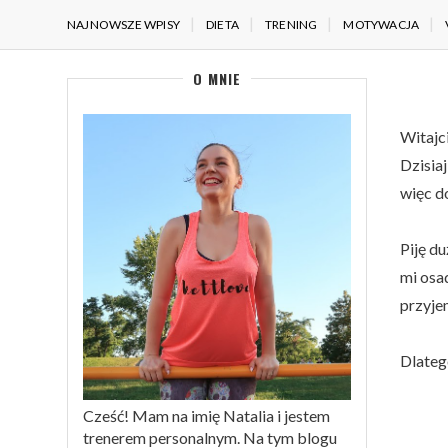
NAJNOWSZE WPISY
DIETA
TRENING
MOTYWACJA
O MNIE
Witajc
Dzisiaj
więc do
Piję d
mi osa
przyjem
Dlateg
Cześć! Mam na imię Natalia i jestem
trenerem personalnym. Na tym blogu