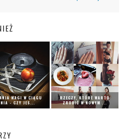
IEŻ
ANIA WAGI W CIĄGU
RZECZY, KTÓRE WARTO
NIA - CZY JES...
ZROBIĆ W NOWYM ...
RZY