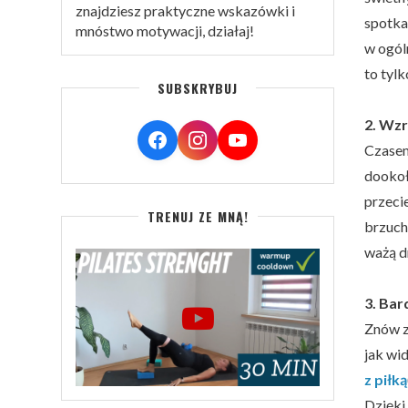
znajdziesz praktyczne wskazówki i
spotka
mnóstwo motywacji, działaj!
w ogól
to tylk
SUBSKRYBUJ
2. Wzr
Czasem
dookoł
przeci
TRENUJ ZE MNĄ!
brzucha
ważą dr
3. Bar
Znów z
jak wi
z piłką
Dzięki