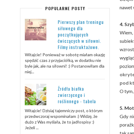
nawet 
POPULARNE POSTY
Pierwszy plan treningu
4. Szy
siłowego dla
Wiem, 
początkujących
ćwiczących w siłowni.
subiek
Filmy instruktażowe.
wzrost
Witajcie! Ponieważ w sobotę miałam okazję
wygląd
spędzić czas z przyjaciółką, w dodatku nie
poziom
byle jak, ale na siłowni! :) Postanowiłam dla
niej...
okryte
pod kt
Źródła białka
O tym,
zwierzęcego i
roślinnego - tabela
5. Mot
Witajcie! Dzisiaj tajemniczy post, o którym
Gdy ni
przedwczoraj wspominałam :) Widzę, że
dużo z Was myślała, że to jadłospisy :)
porażk
Jeżeli ...
tak sam