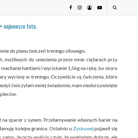
+ najnowsze foto.
nie do planu ćwiczeń treningu siłowego.
h, możliwych do uniesienia przeze mnie ciężarach przy
machanie hantlami i wyciskanie 1,5kg na rękę, bo skoro
ary wycisnę w treningu. Oczywiście są ćwiczenia, które
iedyś ćwiczyłam mniej świadomie, mam niedorozwinięte
 pleców.
et na spacer z synem. Przełamywanie własnych barier na
łamuję kolejne granice. Ostatnio u
Zyskowej
pojawił się
 samo, że przy wyjściu czuję, że wyglądam dobrze, ale