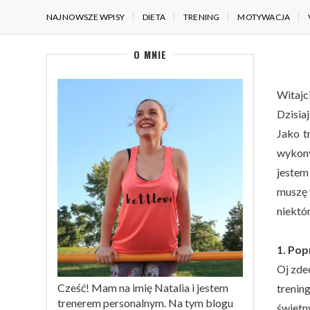
NAJNOWSZE WPISY
DIETA
TRENING
MOTYWACJA
O MNIE
Witajc
Dzisia
Jako t
wykony
jestem
muszę 
niektó
1. Pop
Oj zde
Cześć! Mam na imię Natalia i jestem
trenin
trenerem personalnym. Na tym blogu
świetn