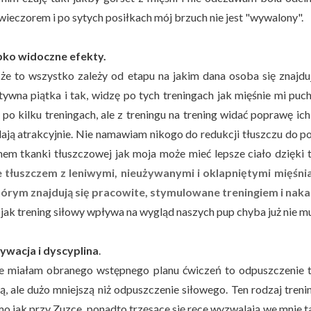
wieczorem i po sytych posiłkach mój brzuch nie jest "wywalony".
bko widoczne efekty.
że to wszystko zależy od etapu na jakim dana osoba się znajdu
tywna piątka i tak, widzę po tych treningach jak mięśnie mi puch
 po kilku treningach, ale z treningu na trening widać poprawę ic
ają atrakcyjnie. Nie namawiam nikogo do redukcji tłuszczu do po
em tkanki tłuszczowej jak moja może mieć lepsze ciało dzięki 
 tłuszczem z leniwymi, nieużywanymi i oklapniętymi mięśni
órym znajdują się pracowite, stymulowane treningiem i naka
 jak trening siłowy wpływa na wygląd naszych pup chyba już nie m
ywacja i
dyscyplina
.
e miałam obranego wstępnego planu ćwiczeń to odpuszczenie t
ą, ale dużo mniejszą niż odpuszczenie siłowego. Ten rodzaj trenin
o jak przy Zuzce, ponadto trzęsące się ręce wyzwalają we mnie tak