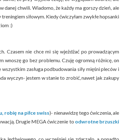
 danej chwili. Wiadomo, że każdy ma gorszy dzień, ale
treningiem siłowym. Kiedy ćwiczyłam zwykłe hopsanki
iom :)
ch. Czasem nie chce mi się wjeżdżać po prowadzącym
em wnoszę go bez problemu. Czuję ogromną różnicę, on
ede wszystkim zasługa podbudowania siły mięśni pleców i
lada wyczyn- jestem w stanie to zrobić, nawet jak zakupy
, robię na piłce swiss
)- nienawidzę tego ćwiczenia, ale
otywacją. Drugie MEGA ćwiczenie to
odwrotne brzuszki
nka lędźwiowego, co wcześniej się zdarzało, a ponadto