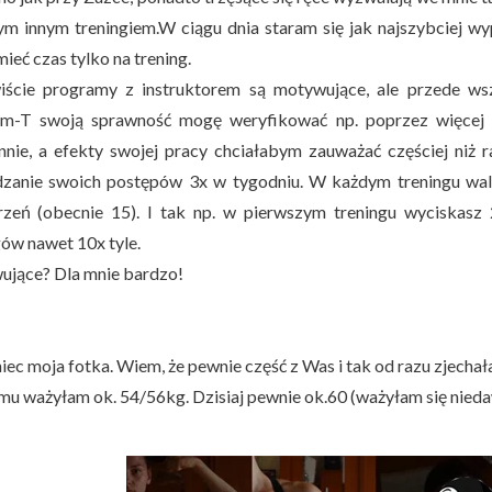
ym innym treningiem.W ciągu dnia staram się jak najszybciej w
ieć czas tylko na trening.
ście programy z instruktorem są motywujące, ale przede w
m-T swoją sprawność mogę weryfikować np. poprzez więcej zro
nnie, a efekty swojej pracy chciałabym zauważać częściej niż 
zanie swoich postępów 3x w tygodniu. W każdym treningu walc
zeń (obecnie 15). I tak np. w pierwszym treningu wyciskasz 
gów nawet 10x tyle.
jące? Dla mnie bardzo!
iec moja fotka
. Wiem, że pewnie część z Was i tak od razu zjechała
mu ważyłam ok. 54/56kg. Dzisiaj pewnie ok.60 (ważyłam się niedaw