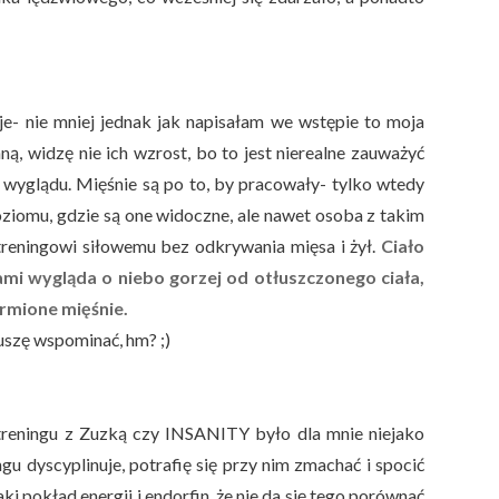
je- nie mniej jednak jak napisałam we wstępie to moja
ną, widzę nie ich wzrost, bo to jest nierealne zauważyć
h wyglądu. Mięśnie są po to, by pracowały- tylko wtedy
ziomu, gdzie są one widoczne, ale nawet osoba z takim
treningowi siłowemu bez odkrywania mięsa i żył.
Ciało
ami wygląda o niebo gorzej od otłuszczonego ciała,
rmione mięśnie.
uszę wspominać, hm? ;)
reningu z Zuzką czy INSANITY było dla mnie niejako
gu dyscyplinuje, potrafię się przy nim zmachać i spocić
i pokład energii i endorfin, że nie da się tego porównać