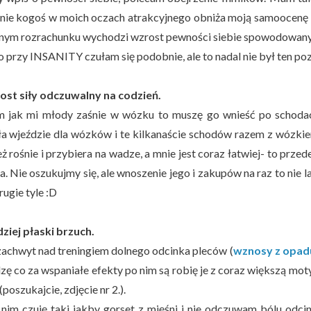
nie kogoś w moich oczach atrakcyjnego obniża moją samoocenę w
nym rozrachunku wychodzi wzrost pewności siebie spowodowany 
o przy INSANITY czułam się podobnie, ale to nadal nie był ten poz
ost siły odczuwalny na codzień.
 jak mi młody zaśnie w wózku to muszę go wnieść po schoda
a wjeździe dla wózków i te kilkanaście schodów razem z wózki
eż rośnie i przybiera na wadze, a mnie jest coraz łatwiej- to prz
. Nie oszukujmy się, ale wnoszenie jego i zakupów na raz to nie 
ugie tyle :D
dziej płaski brzuch.
achwyt nad treningiem dolnego odcinka pleców (
wznosy z opadu
dzę co za wspaniałe efekty po nim są robię je z coraz większą m
(poszukajcie, zdjęcie nr 2.).
 nim czuję taki jakby gorset z mięśni i nie odczuwam bólu odci