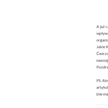
A już 
wpływa
organi
Jakie 
Ćwiczą
nawzaj
Pozdr
PS. Ab
artykuł
(nie ma