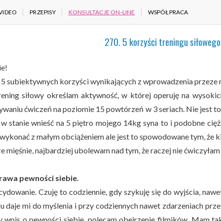
VIDEO
PRZEPISY
KONSULTACJE ON-LINE
WSPÓŁPRACA
270. 5 korzyści treningu siłowego
ie!
j 5 subiektywnych korzyści wynikających z wprowadzenia przeze m
rening siłowy określam aktywność, w której operuję na wysokic
waniu ćwiczeń na poziomie 15 powtórzeń w 3 seriach. Nie jest to 
 w stanie wnieść na 5 piętro mojego 14kg syna to i podobne cięż
wykonać z małym obciążeniem ale jest to spowodowane tym, że k
re mięśnie, najbardziej ubolewam nad tym, że raczej nie ćwiczyłam
rawa pewności siebie.
cydowanie. Czuję to codziennie, gdy szykuję się do wyjścia, naw
gu daje mi do myślenia i przy codziennych nawet zdarzeniach prze
y wpis o pewności siebie, polecam obejrzenie filmików. Mam tak