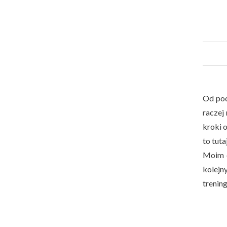
Od poc
raczej
kroki o
to tuta
Moim c
kolejn
trening