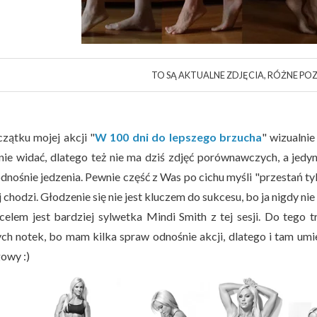
TO SĄ AKTUALNE ZDJĘCIA, RÓŻNE PO
zątku mojej akcji "
W 100 dni do lepszego brzucha
" wizualnie
 nie widać, dlatego też nie ma dziś zdjęć porównawczych, a je
dnośnie jedzenia. Pewnie część z Was po cichu myśli "przestań tyle
j chodzi. Głodzenie się nie jest kluczem do sukcesu, bo ja nigdy nie
elem jest bardziej sylwetka Mindi Smith z tej sesji. Do tego tr
ych notek, bo mam kilka spraw odnośnie akcji, dlatego i tam umi
owy :)