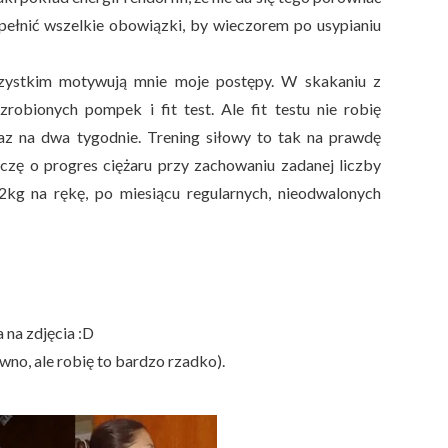
ypełnić wszelkie obowiązki, by wieczorem po usypianiu
szystkim motywują mnie moje postępy. W skakaniu z
bionych pompek i fit test. Ale fit testu nie robię
raz na dwa tygodnie. Trening siłowy to tak na prawdę
zę o progres ciężaru przy zachowaniu zadanej liczby
2kg na rękę, po miesiącu regularnych, nieodwalonych
 na zdjęcia :D
no, ale robię to bardzo rzadko).