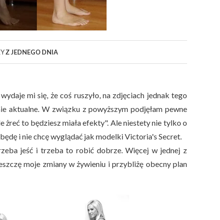
ZY
Z JEDNEGO DNIA
 wydaje mi się, że coś ruszyło, na zdjęciach jednak tego
dynie aktualne. W związku z powyższym podjęłam pewne
 żreć to będziesz miała efekty". Ale niestety nie tylko o
 będę i nie chcę wyglądać jak modelki Victoria's Secret.
zeba jeść i trzeba to robić dobrze. Więcej w jednej z
eszczę moje zmiany w żywieniu i przybliżę obecny plan