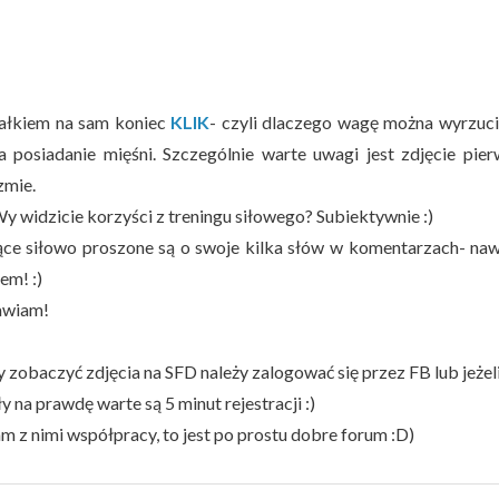
całkiem na sam koniec
KLIK
- czyli dlaczego wagę można wyrzucić
 posiadanie mięśni. Szczególnie warte uwagi jest zdjęcie pie
zmie.
Wy widzicie korzyści z treningu siłowego? Subiektywnie :)
ce siłowo proszone są o swoje kilka słów w komentarzach- na
em! :)
awiam!
y zobaczyć zdjęcia na SFD należy zalogować się przez FB lub jeże
y na prawdę warte są 5 minut rejestracji :)
m z nimi współpracy, to jest po prostu dobre forum :D)