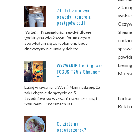
z żadn
74. Jak zmierzyć
synka m
obwody- kontrola
postępów cz.II
Oczywi
Shaune
Witaj! :) Przesiadując niegdyś długie
godziny na wizażowym forum często
codzie
spotykałam się z problemem, kiedy
sprawd
dziewczyny nie umiały dobrze...
powtór
trenin
WYZWANIE treningowe:
FOCUS T25 z Shaunem
Motywu
T
Lubię wyzwania, a Wy? :) Mam nadzieję, że
tak i chętnie dołączycie do 5
Na kon
tygodniowego wyzwania razem ze mną i
Shaunem T! W ramach list...
Rok te
Co zjeść na
podwieczorek?