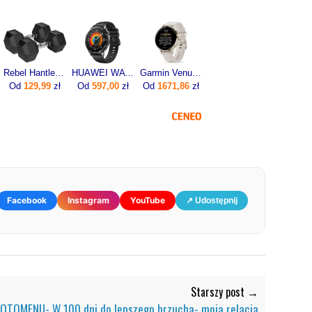
Rebel ‎Hantle Hex żeliwne 2 x 12.5 kg
HUAWEI WATCH GT 5 46mm Active
Garmin Venu 3s Beżowy (0100278502)
Od
129,99
zł
Od
597,00
zł
Od
1671,86
zł
Facebook
Instagram
YouTube
↗ Udostępnij
Starszy post →
FOTOMENU- W 100 dni do lepszego brzucha- moja relacja