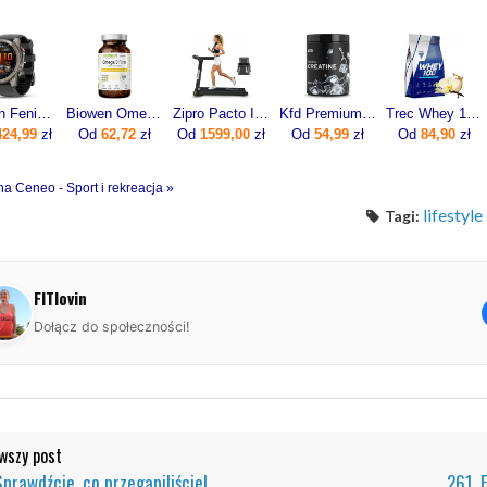
Garmin Fenix 8 Pro 51mm Grafitowy
Biowen Omega 3 Forte 90kaps.
Zipro Pacto Iconsole+ Bluetooth 5221
Kfd Premium Creatine 500g
Trec Whey 100 700g
424,99
zł
Od
62,72
zł
Od
1599,00
zł
Od
54,99
zł
Od
84,90
zł
na Ceneo - Sport i rekreacja »
lifestyle
Tagi:
FITlovin
Dołącz do społeczności!
szy post
Sprawdźcie, co przegapiliście!
261. 