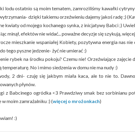
tki lodu ostatnio są moim tematem, zamroziliśmy kawałki cytryny 
 wytrzymania- dzięki takiemu orzeźwieniu dajemy jakoś radę ;) 
kne kwiaty od mojego kochanego synka, z inicjatywy Babci ;) Uwie
iąc minął, efektów nie widać... poważne decyzje się szykują, więcej
Urocze mieszkanie wspaniałej Kobiety, pozytywna energia nas nie
 do tego pyszne jedzenie- żyć nie umierać :)
ienie rybek na środku pokoju? Czemu nie! Orzeźwiające zajęcie dl
 temperaturę. No i mimo siedzenia w domu nie ma nudy :)
wody, 2 dni- czuję się jakbym miała kaca, ale to nie to. Dawn
owanych płynów.
gi z Babcinego ogródka <3 Prawdziwy smak bez sorbinianu potas
e w moim zamrażalniku :) (
więcej o mrożonkach
)
wiam! :)