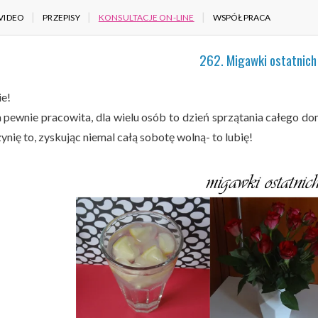
VIDEO
PRZEPISY
KONSULTACJE ON-LINE
WSPÓŁPRACA
262. Migawki ostatnich 
ie!
 pewnie pracowita, dla wielu osób to dzień sprzątania całego d
ynię to, zyskując niemal całą sobotę wolną- to lubię!