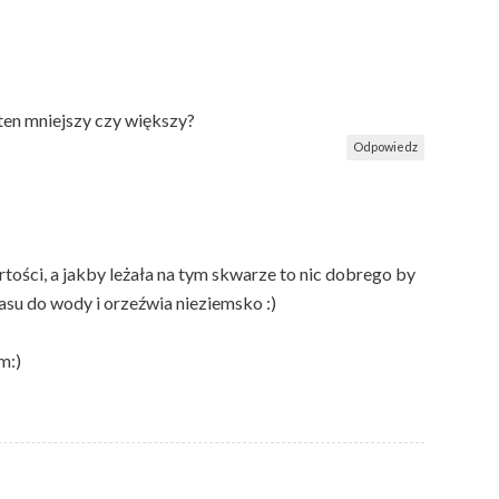
 ten mniejszy czy większy?
Odpowiedz
rtości, a jakby leżała na tym skwarze to nic dobrego by
wasu do wody i orzeźwia nieziemsko :)
m:)