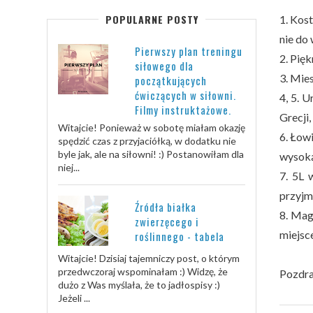
POPULARNE POSTY
1. Kos
nie do
Pierwszy plan treningu
2. Pię
siłowego dla
3. Mies
początkujących
ćwiczących w siłowni.
4, 5. 
Filmy instruktażowe.
Grecji,
Witajcie! Ponieważ w sobotę miałam okazję
6. Łow
spędzić czas z przyjaciółką, w dodatku nie
byle jak, ale na siłowni! :) Postanowiłam dla
wysoką
niej...
7. 5L 
przyjm
Źródła białka
8. Mag
zwierzęcego i
miejsc
roślinnego - tabela
Witajcie! Dzisiaj tajemniczy post, o którym
przedwczoraj wspominałam :) Widzę, że
Pozdra
dużo z Was myślała, że to jadłospisy :)
Jeżeli ...