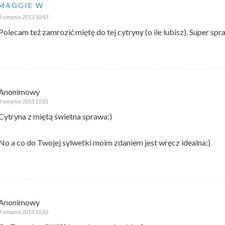
MAGGIE W
3 sierpnia 2013 10:43
Polecam też zamrozić miętę do tej cytryny (o ile lubisz). Super spra
Anonimowy
3 sierpnia 2013 11:01
Cytryna z miętą świetna sprawa:)
No a co do Twojej sylwetki moim zdaniem jest wręcz idealna:)
Anonimowy
3 sierpnia 2013 11:42