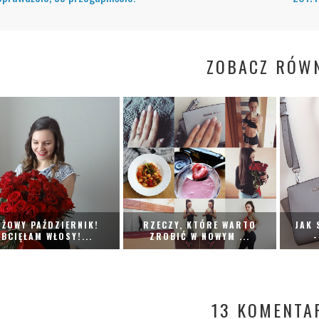
ZOBACZ RÓWN
ŻOWY PAŹDZIERNIK!
RZECZY, KTÓRE WARTO
JAK 
BCIĘŁAM WŁOSY!...
ZROBIĆ W NOWYM ...
-
13 KOMENTA