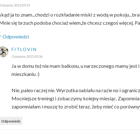
3 sierpnia 2013 09:31
skąd ja to znam...chodzi o rozkładanie miski z wodą w pokoju...bra
Mnie się brzuch podoba chociaż wiem,że chcesz czegoś więcej. Pa
Odpowiedzi
FITLOVIN
3 sierpnia 2013 09:36
Ja w domu też nie mam balkonu, u narzeczonego mamy jest i
mieszkaniu :)
Nie, paleo raczej nie. Wyrzutka nabiału na razie no i ogranicze
Mocniejsze treningi i zobaczymy kolejny miesiąc. Zapomni
zapomniałam i muszę to zrobić teraz, żeby mieć co porówny
Odpowiedz