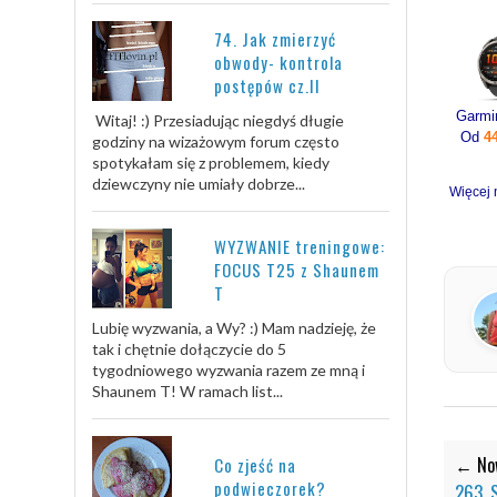
74. Jak zmierzyć
obwody- kontrola
postępów cz.II
Witaj! :) Przesiadując niegdyś długie
Od
4
godziny na wizażowym forum często
spotykałam się z problemem, kiedy
dziewczyny nie umiały dobrze...
Więcej 
WYZWANIE treningowe:
FOCUS T25 z Shaunem
T
Lubię wyzwania, a Wy? :) Mam nadzieję, że
tak i chętnie dołączycie do 5
tygodniowego wyzwania razem ze mną i
Shaunem T! W ramach list...
← Now
Co zjeść na
podwieczorek?
263. 