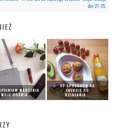
dni 21-25.
IEŻ
27 SPOSOBÓW NA
SPEŁNIAM MARZENIA
ENERGIĘ DO
 MOJE DOŚWIA...
DZIAŁANIA...
RZY