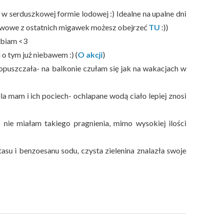
w serduszkowej formie lodowej :) Idealne na upalne dni
(Kawowe z ostatnich migawek możesz obejrzeć
TU
:))
lbiam <3
 o tym już niebawem :) (
O akcji
)
 opuszczała- na balkonie czułam się jak na wakacjach w
a mam i ich pociech- ochlapane wodą ciało lepiej znosi
o nie miałam takiego pragnienia, mimo wysokiej ilości
u i benzoesanu sodu, czysta zielenina znalazła swoje