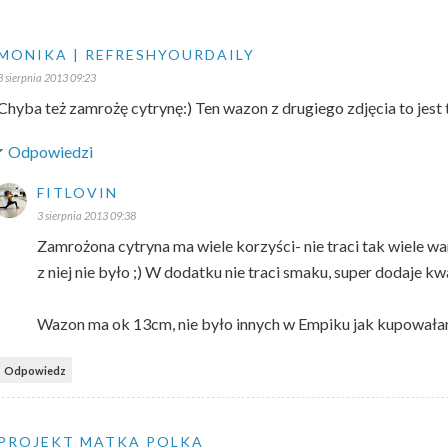
MONIKA | REFRESHYOURDAILY
3 sierpnia 2013 09:23
Chyba też zamrożę cytrynę:) Ten wazon z drugiego zdjęcia to jest
Odpowiedzi
FITLOVIN
3 sierpnia 2013 09:38
Zamrożona cytryna ma wiele korzyści- nie traci tak wiele wa
z niej nie było ;) W dodatku nie traci smaku, super dodaje k
Wazon ma ok 13cm, nie było innych w Empiku jak kupowała
Odpowiedz
PROJEKT MATKA POLKA