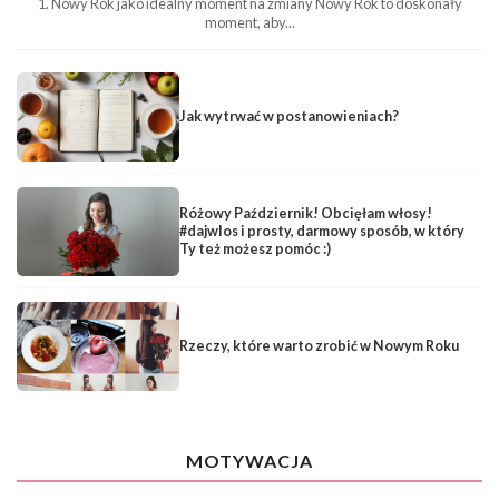
1. Nowy Rok jako idealny moment na zmiany Nowy Rok to doskonały
moment, aby...
Jak wytrwać w postanowieniach?
Różowy Październik! Obcięłam włosy!
#dajwlos i prosty, darmowy sposób, w który
Ty też możesz pomóc :)
Rzeczy, które warto zrobić w Nowym Roku
MOTYWACJA