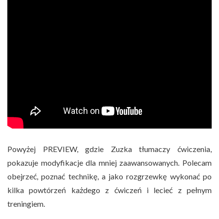
Powyżej PREVIEW, gdzie Zuzka tłumaczy ćwiczenia,
pokazuje modyfikacje dla mniej zaawansowanych. Polecam
obejrzeć, poznać technikę, a jako rozgrzewkę wykonać po
kilka powtórzeń każdego z ćwiczeń i lecieć z pełnym
treningiem.