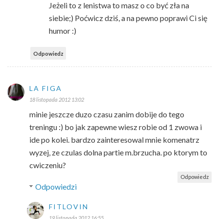
Jeżeli to z lenistwa to masz o co być zła na
siebie;) Poćwicz dziś, a na pewno poprawi Ci się
humor :)
Odpowiedz
LA FIGA
18 listopada 2012 13:02
minie jeszcze duzo czasu zanim dobije do tego
treningu :) bo jak zapewne wiesz robie od 1 zwowa i
ide po kolei. bardzo zainteresowal mnie komenatrz
wyzej, ze czulas dolna partie m.brzucha. po ktorym to
cwiczeniu?
Odpowiedz
Odpowiedzi
FITLOVIN
19 listopada 2012 16:55