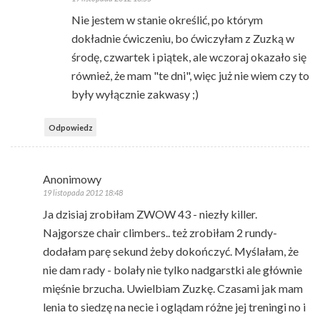
Nie jestem w stanie określić, po którym
dokładnie ćwiczeniu, bo ćwiczyłam z Zuzką w
środę, czwartek i piątek, ale wczoraj okazało się
również, że mam "te dni", więc już nie wiem czy to
były wyłącznie zakwasy ;)
Odpowiedz
Anonimowy
19 listopada 2012 18:48
Ja dzisiaj zrobiłam ZWOW 43 - niezły killer.
Najgorsze chair climbers.. też zrobiłam 2 rundy-
dodałam parę sekund żeby dokończyć. Myślałam, że
nie dam rady - bolały nie tylko nadgarstki ale głównie
mięśnie brzucha. Uwielbiam Zuzkę. Czasami jak mam
lenia to siedzę na necie i oglądam różne jej treningi no i