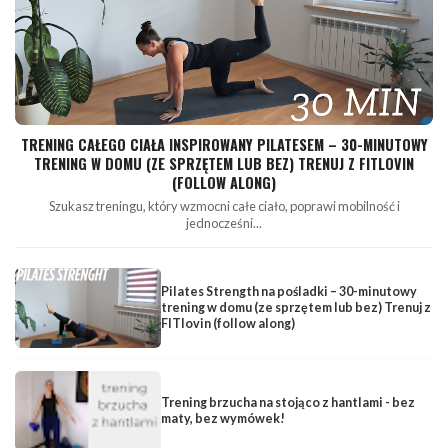
TRENING CAŁEGO CIAŁA INSPIROWANY PILATESEM – 30-MINUTOWY
TRENING W DOMU (ZE SPRZĘTEM LUB BEZ) TRENUJ Z FITLOVIN
(FOLLOW ALONG)
Szukasz treningu, który wzmocni całe ciało, poprawi mobilność i
jednocześni...
Pilates Strength na pośladki – 30-minutowy
trening w domu (ze sprzętem lub bez) Trenuj z
FITlovin (follow along)
Trening brzucha na stojąco z hantlami - bez
maty, bez wymówek!