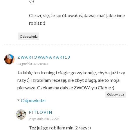
:):)
Cieszę się, że spróbowałaś, dawaj znać jakie inne
robisz :)
Odpowiedz
ZWARIOWANAKARI13
24 grudnia 2012 08:03
Ja lubię ten trening i ciągle go wykonuję, chyba już trzy
razy :) i zrobiłam recezję, nie zbyt długą, ale to moja
pierwsza. Czekam na dalsze ZWOW-y u Ciebie :).
Odpowiedz
Odpowiedzi
FITLOVIN
28 grudnia 2012 22:26
Też już go robiłam min. 2 razy ;)