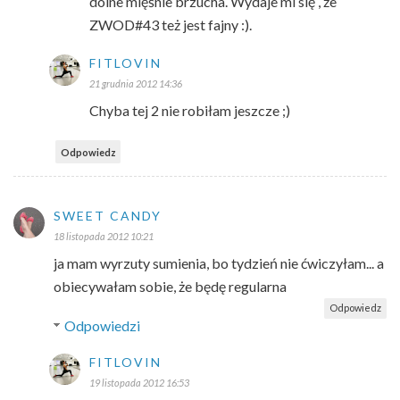
dolne mięśnie brzucha. Wydaje mi się , że
ZWOD#43 też jest fajny :).
FITLOVIN
21 grudnia 2012 14:36
Chyba tej 2 nie robiłam jeszcze ;)
Odpowiedz
SWEET CANDY
18 listopada 2012 10:21
ja mam wyrzuty sumienia, bo tydzień nie ćwiczyłam... a
obiecywałam sobie, że będę regularna
Odpowiedz
Odpowiedzi
FITLOVIN
19 listopada 2012 16:53