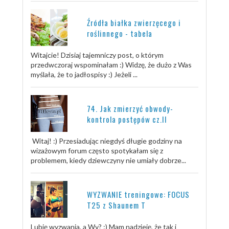
Źródła białka zwierzęcego i
roślinnego - tabela
Witajcie! Dzisiaj tajemniczy post, o którym
przedwczoraj wspominałam :) Widzę, że dużo z Was
myślała, że to jadłospisy :) Jeżeli ...
74. Jak zmierzyć obwody-
kontrola postępów cz.II
Witaj! :) Przesiadując niegdyś długie godziny na
wizażowym forum często spotykałam się z
problemem, kiedy dziewczyny nie umiały dobrze...
WYZWANIE treningowe: FOCUS
T25 z Shaunem T
Lubię wyzwania, a Wy? :) Mam nadzieję, że tak i