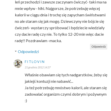
leń przechodzi i zawsze zaczynam ćwiczyć- taki ma na
mnie wpływ - hihi. Najgorsze, że potrzebuję więcej
kalorii w ciągu dnia i trochę się zapycham świństwami
no ale staram się jak mogę. Dziewczyny nie bójcie się
ćwiczeń- wystarczy spróbować i będziecie wiedziały
czy dacie radę czy nie. To tylko 12-20 min więc dacie
radę!! Pozdrawiam -macka.
Odpowiedz
Odpowiedzi
FITLOVIN
21 grudnia 2012 14:37
Właśnie obawiam się tych nadgarstków, żeby się
jakiejś kontuzji nie nabawić...
Ja też potrzebuję mnóstwo kalorii, ale staram się
zadowalać organizm czymś dobrym i pożywnym
:)