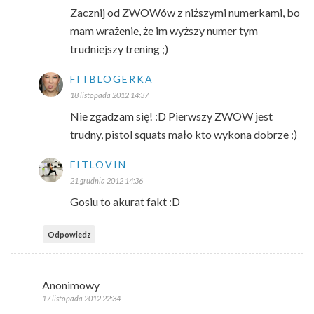
Zacznij od ZWOWów z niższymi numerkami, bo
mam wrażenie, że im wyższy numer tym
trudniejszy trening ;)
FITBLOGERKA
18 listopada 2012 14:37
Nie zgadzam się! :D Pierwszy ZWOW jest
trudny, pistol squats mało kto wykona dobrze :)
FITLOVIN
21 grudnia 2012 14:36
Gosiu to akurat fakt :D
Odpowiedz
Anonimowy
17 listopada 2012 22:34