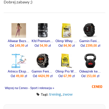
Dobrej zabawy ;)
Allwear Bezszwowe Legginsy Basic Dusty Rose 1Szt.
Kfd Premium Creatine 500g
Olimp Whey Protein Complex 100% 700g
Garmin Fenix 7 Pro Solar Szaro-czarny (0100277701)
Od
149,99
zł
Od
54,99
zł
Od
84,90
zł
Od
2399,00
zł
Artnico Ekspander Do Ćwiczeń Z Pedałami Gumy Oporowe Trening Nóg Brzucha Błekitny
Garmin Fenix 8 Pro 51mm Grafitowy
Olimp Pro Whey Shake 700g
Odważnik kettlebell żeliwny 20kg
Od
49,00
zł
Od
4424,99
zł
Od
67,99
zł
Od
153,00
zł
Więcej na Ceneo - Sport i rekreacja »
trening
,
zwow
Tagi: