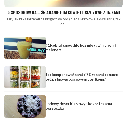
5 SPOSOBÓW NA... ŚNIADANIE BIAŁKOWO-TŁUSZCZOWE Z JAJKAMI
Tak, jak kilka lat temu na blogach wśród śniadań królowała owsianka, tak
dz...
#1 Koktajl smoothie bez mleka z imbirem i
melonem
Jak komponować sałatki? Czy sałatka może
być pełnowartościowym posiłkiem?
Lodowy deser białkowy - kokos i czarna
porzeczka