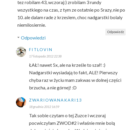
tez robilam 43, wczoraj:) zrobilam 3 rundy
wszystkiego na czas, z tym ze ostatnie po 5razy, nie po
10. ale dalam rade z krzeslem, choc nadgarstki bolaly
niemilosiernie.
Odpowiedz
Odpowiedzi
FITLOVIN
17 listopada 2012 22:38
ŁAŁ! nawet 5x, ale na krześle to szał! :)
Nadgarstki wysiadają to fakt, ALE! Pierwszy
chyba raz w życiu mam zakwas w dolnej części
brzucha, a nie górnej! :D
ZWARIOWANAKARI13
18 grudnia 2012 16:59
Tak sobie czytam o tej Zuzce i wczoraj
pocwiczyłam ZWOD#2 i właśnie mnie bolą