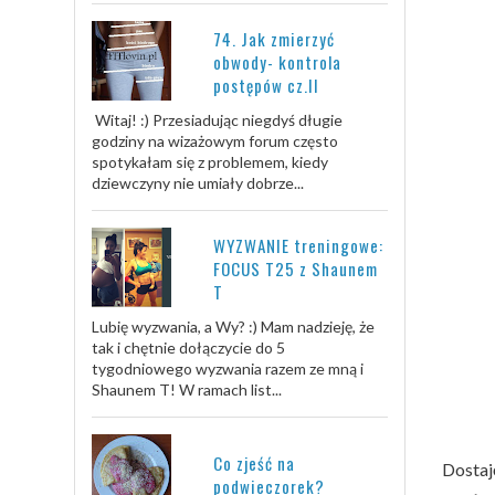
74. Jak zmierzyć
obwody- kontrola
postępów cz.II
Witaj! :) Przesiadując niegdyś długie
godziny na wizażowym forum często
spotykałam się z problemem, kiedy
dziewczyny nie umiały dobrze...
WYZWANIE treningowe:
FOCUS T25 z Shaunem
T
Lubię wyzwania, a Wy? :) Mam nadzieję, że
tak i chętnie dołączycie do 5
tygodniowego wyzwania razem ze mną i
Shaunem T! W ramach list...
Co zjeść na
Dostaję
podwieczorek?