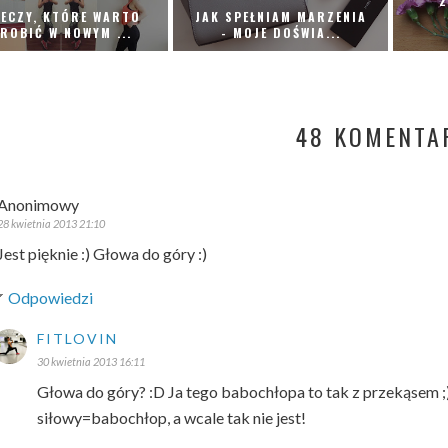
2
ECZY, KTÓRE WARTO
JAK SPEŁNIAM MARZENIA
ROBIĆ W NOWYM ...
- MOJE DOŚWIA...
48 KOMENTA
Anonimowy
28 kwietnia 2013 21:10
Jest pięknie :) Głowa do góry :)
Odpowiedzi
FITLOVIN
30 kwietnia 2013 16:11
Głowa do góry? :D Ja tego babochłopa to tak z przekąsem ;)
siłowy=babochłop, a wcale tak nie jest!