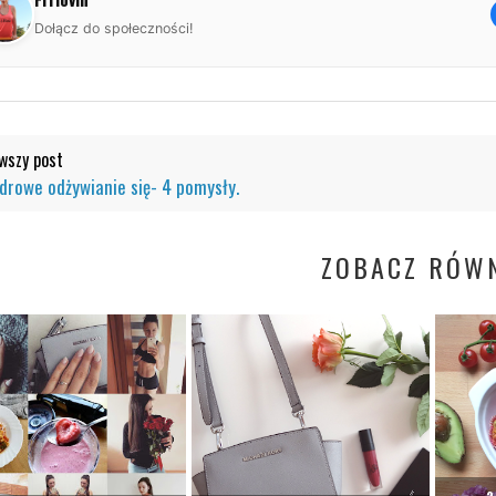
Dołącz do społeczności!
szy post
Zdrowe odżywianie się- 4 pomysły.
ZOBACZ RÓWN