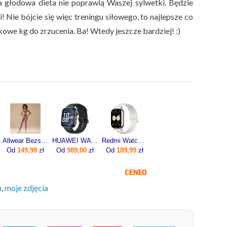
a głodowa dieta nie poprawią Waszej sylwetki. Będzie
! Nie bójcie się więc treningu siłowego, to najlepsze co
owe kg do zrzucenia. Ba! Wtedy jeszcze bardziej! :)
Allwear Bezszwowe Legginsy Basic Dusty Rose 1Szt.
HUAWEI WATCH FIT 5 Pro Czarny
Redmi Watch 5 Lite Złoty
Od
149,99
zł
Od
989,00
zł
Od
189,99
zł
m
,
moje zdjęcia