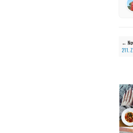
← Now
211. 