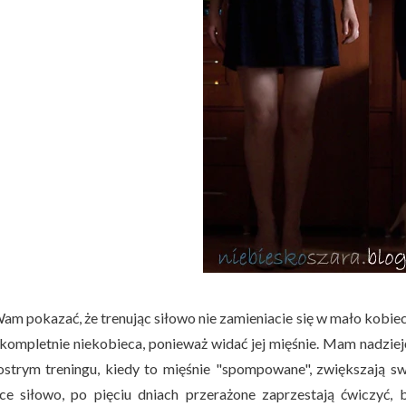
m pokazać, że trenując siłowo nie zamieniacie się w mało kobiece
 kompletnie niekobieca, ponieważ widać jej mięśnie. Mam nadzieję
ostrym treningu, kiedy to mięśnie "spompowane", zwiększają s
ce siłowo, po pięciu dniach przerażone zaprzestają ćwiczyć, 