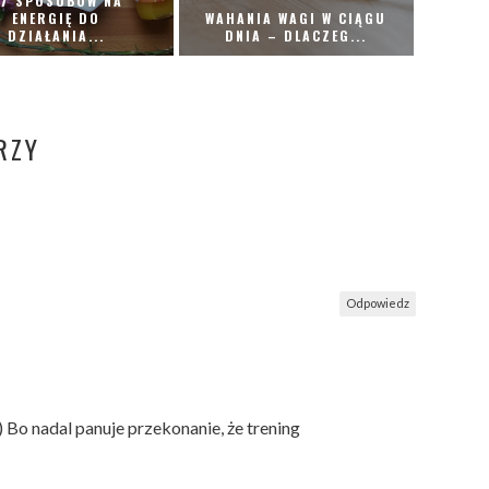
7 SPOSOBÓW NA
ENERGIĘ DO
WAHANIA WAGI W CIĄGU
DZIAŁANIA...
DNIA – DLACZEG...
RZY
Odpowiedz
 Bo nadal panuje przekonanie, że trening