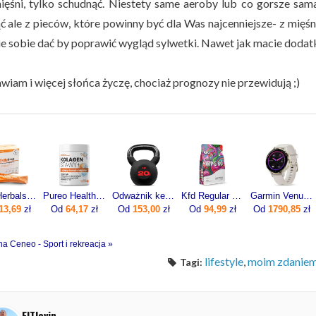
ięśni, tylko schudnąć. Niestety same aeroby lub co gorsze sam
 ale z pieców, które powinny być dla Was najcenniejsze- z mięśni
e sobie dać by poprawić wygląd sylwetki. Nawet jak macie dodatk
wiam i więcej słońca życzę, chociaż prognozy nie przewidują ;)
Aura Herbals Colladrop Forte Kolagen Morski 10000mg 30sasz.
Pureo Health Kolagen Stawy + Stawy Kości Mięśnie Smak Neutralny 30 Porcji
Odważnik kettlebell żeliwny 20kg
Kfd Regular Wpc 80 750g
Garmin Venu 3S Soft Gold z w kolorze Beżowym 0100278504
13,69
zł
Od
64,17
zł
Od
153,00
zł
Od
94,99
zł
Od
1790,85
zł
na Ceneo - Sport i rekreacja »
lifestyle
,
moim zdanie
Tagi:
FITlovin