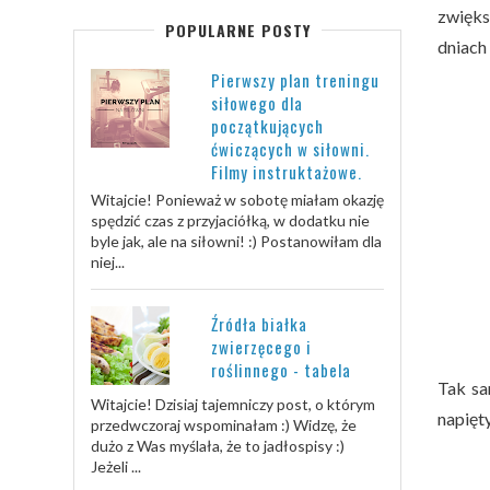
zwięks
POPULARNE POSTY
dniach 
Pierwszy plan treningu
siłowego dla
początkujących
ćwiczących w siłowni.
Filmy instruktażowe.
Witajcie! Ponieważ w sobotę miałam okazję
spędzić czas z przyjaciółką, w dodatku nie
byle jak, ale na siłowni! :) Postanowiłam dla
niej...
Źródła białka
zwierzęcego i
roślinnego - tabela
Tak sa
Witajcie! Dzisiaj tajemniczy post, o którym
napięty
przedwczoraj wspominałam :) Widzę, że
dużo z Was myślała, że to jadłospisy :)
Jeżeli ...