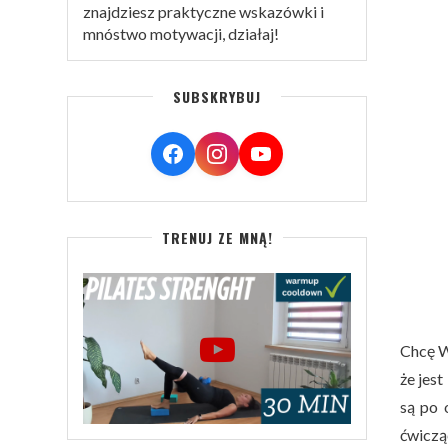
znajdziesz praktyczne wskazówki i
mnóstwo motywacji, działaj!
SUBSKRYBUJ
TRENUJ ZE MNĄ!
Chcę Wa
że jest
są po 
ćwiczą