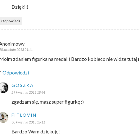
Dzięki;)
Odpowiedz
Anonimowy
28 kwietnia 2013 21:11
Moim zdaniem figurka na medal:) Bardzo kobieco,nie widze tutaj 
Odpowiedzi
GOSZKA
29 kwietnia 2013 18:44
zgadzam się, masz super figurkę :)
FITLOVIN
30 kwietnia 2013 16:11
Bardzo Wam dziękuję!