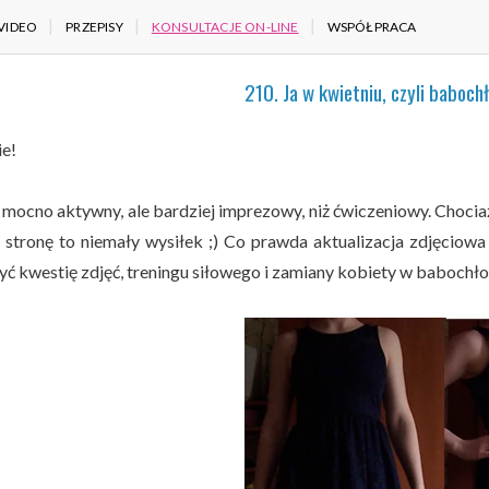
VIDEO
PRZEPISY
KONSULTACJE ON-LINE
WSPÓŁPRACA
210. Ja w kwietniu, czyli baboch
ie!
 mocno aktywny, ale bardziej imprezowy, niż ćwiczeniowy. Chociaż
ą stronę to niemały wysiłek ;) Co prawda aktualizacja zdjęciow
yć kwestię zdjęć, treningu siłowego i zamiany kobiety w babochło