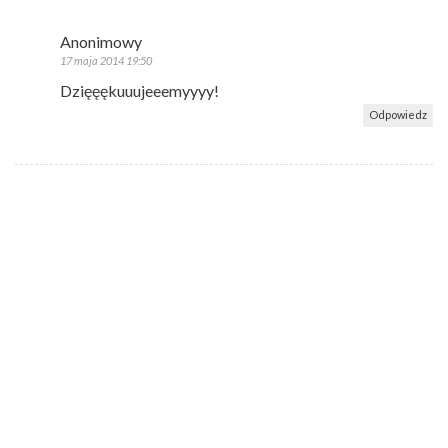
Anonimowy
17 maja 2014 19:50
Dzięęękuuujeeemyyyy!
Odpowiedz