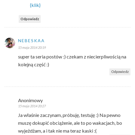
{klik}
Odpowiedz
NEBESKAA
15 maja 2014 20:19
super ta seria postów :) czekam z niecierpliwością na
kolejną część :)
Odpowiedz
Anonimowy
15 maja 2014 20:27
Ja właśnie zaczynam, próbuję, testuję :) Na pewno
muszę dokupić obciążenie, ale to po wakacjach, bo
wyjeżdżam, a i tak nie ma teraz kaski :(