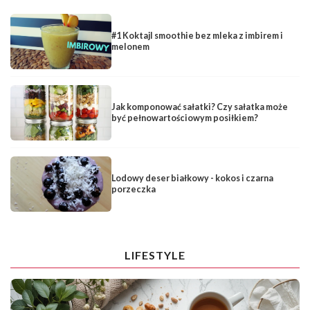
#1 Koktajl smoothie bez mleka z imbirem i
melonem
Jak komponować sałatki? Czy sałatka może
być pełnowartościowym posiłkiem?
Lodowy deser białkowy - kokos i czarna
porzeczka
LIFESTYLE