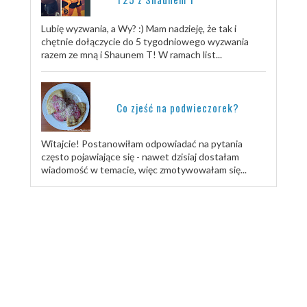
Lubię wyzwania, a Wy? :) Mam nadzieję, że tak i
chętnie dołączycie do 5 tygodniowego wyzwania
razem ze mną i Shaunem T! W ramach list...
Co zjeść na podwieczorek?
Witajcie! Postanowiłam odpowiadać na pytania
często pojawiające się - nawet dzisiaj dostałam
wiadomość w temacie, więc zmotywowałam się...
TRENUJ ZE MNĄ