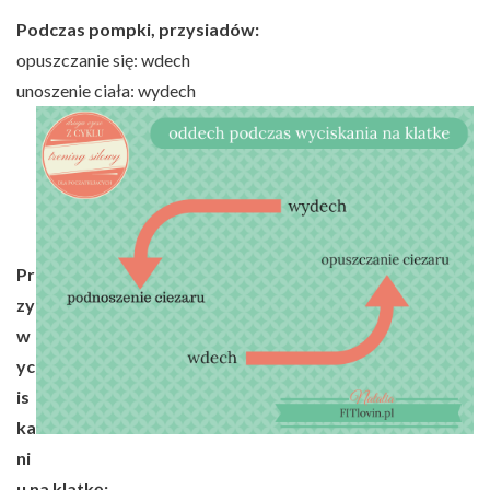
Podczas pompki, przysiadów:
opuszczanie się: wdech
unoszenie ciała: wydech
Pr
zy
w
yc
is
ka
ni
u na klatkę: