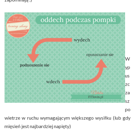
W
yp
us
zc
za
sz
po
wietrze w ruchu wymagającym większego wysiłku (lub gdy
mięsień jest najbardziej napięty)