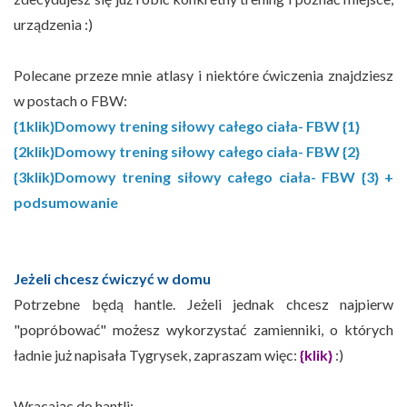
urządzenia :)
Polecane przeze mnie atlasy i niektóre ćwiczenia znajdziesz
w postach o FBW:
{1klik}Domowy trening siłowy całego ciała- FBW {1}
{2klik}Domowy trening siłowy całego ciała- FBW {2}
{3klik}Domowy trening siłowy całego ciała- FBW {3} +
podsumowanie
Jeżeli chcesz ćwiczyć w domu
Potrzebne będą hantle. Jeżeli jednak chcesz najpierw
"popróbować" możesz wykorzystać zamienniki, o których
ładnie już napisała Tygrysek, zapraszam więc:
{klik}
:)
Wracając do hantli: