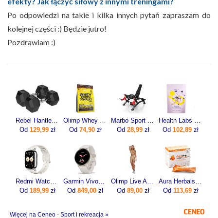
efekty? Jak łączyć siłowy z innymi treningami?
Po odpowiedzi na takie i kilka innych pytań zapraszam do
kolejnej części :) Będzie jutro!
Pozdrawiam :)
Rebel ‎Hantle Hex żeliwne 2 x 12.5 kg
Olimp Whey Protein Complex 600g
Marbo Sport Maszyna Na Mięsień Czworogłowy Uda Mf U011 Czarny Antracyt Metalic
Health Labs ProteinMe Białko 472,5 g
Od
129,99
zł
Od
74,90
zł
Od
28,99
zł
Od
102,89
zł
Redmi Watch 5 Lite Złoty
Garmin Vivoactive 5 Ivory (010-02862-11)
Olimp Live And Fight Damskie krótkie legginsy Queens Gang Olimp Women's Short Leggings High Waist XL
Aura Herbals Colladrop Forte Kolagen Morski 10000mg 30sasz.
Od
189,99
zł
Od
849,00
zł
Od
89,00
zł
Od
113,69
zł
Więcej na Ceneo - Sport i rekreacja »