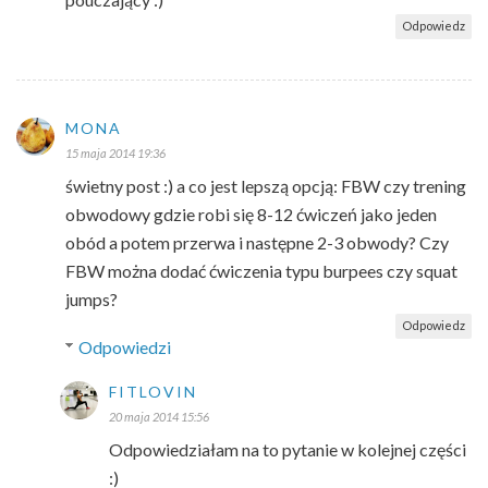
Odpowiedz
MONA
15 maja 2014 19:36
świetny post :) a co jest lepszą opcją: FBW czy trening
obwodowy gdzie robi się 8-12 ćwiczeń jako jeden
obód a potem przerwa i następne 2-3 obwody? Czy
FBW można dodać ćwiczenia typu burpees czy squat
jumps?
Odpowiedz
Odpowiedzi
FITLOVIN
20 maja 2014 15:56
Odpowiedziałam na to pytanie w kolejnej części
:)