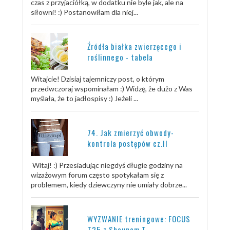
czas z przyjaciółką, w dodatku nie byle jak, ale na
siłowni! :) Postanowiłam dla niej...
Źródła białka zwierzęcego i
roślinnego - tabela
Witajcie! Dzisiaj tajemniczy post, o którym
przedwczoraj wspominałam :) Widzę, że dużo z Was
myślała, że to jadłospisy :) Jeżeli ...
74. Jak zmierzyć obwody-
kontrola postępów cz.II
Witaj! :) Przesiadując niegdyś długie godziny na
wizażowym forum często spotykałam się z
problemem, kiedy dziewczyny nie umiały dobrze...
WYZWANIE treningowe: FOCUS
T25 z Shaunem T