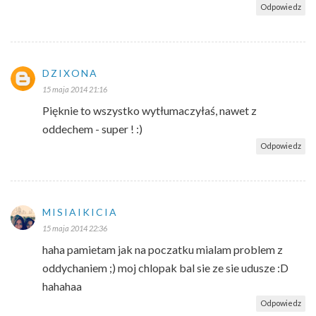
Odpowiedz
DZIXONA
15 maja 2014 21:16
Pięknie to wszystko wytłumaczyłaś, nawet z
oddechem - super ! :)
Odpowiedz
MISIAIKICIA
15 maja 2014 22:36
haha pamietam jak na poczatku mialam problem z
oddychaniem ;) moj chlopak bal sie ze sie udusze :D
hahahaa
Odpowiedz