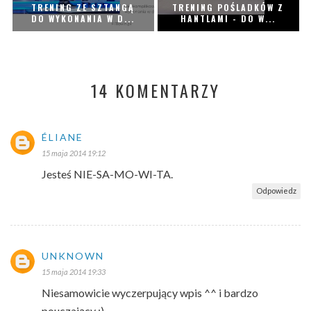
TRENING ZE SZTANGĄ
TRENING POŚLADKÓW Z
DO WYKONANIA W D...
HANTLAMI - DO W...
14 KOMENTARZY
ÉLIANE
15 maja 2014 19:12
Jesteś NIE-SA-MO-WI-TA.
Odpowiedz
UNKNOWN
15 maja 2014 19:33
Niesamowicie wyczerpujący wpis ^^ i bardzo
pouczający :)