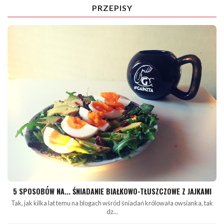
PRZEPISY
5 SPOSOBÓW NA... ŚNIADANIE BIAŁKOWO-TŁUSZCZOWE Z JAJKAMI
Tak, jak kilka lat temu na blogach wśród śniadań królowała owsianka, tak
dz...