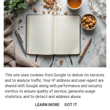
JAK WYZNACZAĆ REALISTYCZNE POSTANOWIENIA NOWOROCZNE,
This site uses cookies from Google to deliver its services
KTÓRE NAPRAWDĘ ZMIENIĄ TWOJE ŻYCIE?
and to analyze traffic. Your IP address and user-agent are
1. Nowy Rok jako idealny moment na zmiany Nowy Rok to doskonały
shared with Google along with performance and security
moment, aby...
metrics to ensure quality of service, generate usage
statistics, and to detect and address abuse.
LEARN MORE
GOT IT
Jak wytrwać w postanowieniach?