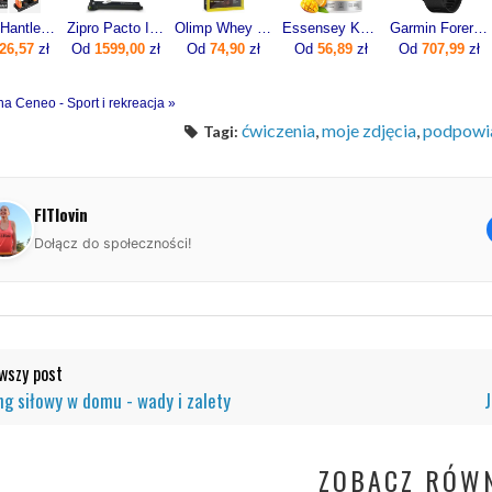
Rebel Hantle Żeliwne Regulowane Zestaw 2X5Kg Automatyczne Skok Co 1Kg
Zipro Pacto Iconsole+ Bluetooth 5221
Olimp Whey Protein Complex 600g
Essensey Kolagen Forte 12500 mg 400g
Garmin Forerunner 55 Czarny (0100256210)
26,57
zł
Od
1599,00
zł
Od
74,90
zł
Od
56,89
zł
Od
707,99
zł
na Ceneo - Sport i rekreacja »
ćwiczenia
,
moje zdjęcia
,
podpowi
Tagi:
FITlovin
Dołącz do społeczności!
szy post
ng siłowy w domu - wady i zalety
J
ZOBACZ RÓWN