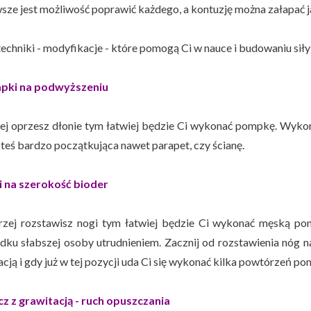
wsze jest możliwość poprawić każdego, a kontuzję można załapać j
techniki - modyfikacje - które pomogą Ci w nauce i budowaniu si
mpki na podwyższeniu
ej oprzesz dłonie tym łatwiej będzie Ci wykonać pompkę. Wykorz
esteś bardzo początkująca nawet parapet, czy ścianę.
i na szerokość bioder
rzej rozstawisz nogi tym łatwiej będzie Ci wykonać męską pom
dku słabszej osoby utrudnieniem. Zacznij od rozstawienia nóg na
cją i gdy już w tej pozycji uda Ci się wykonać kilka powtórzeń p
cz z grawitacją - ruch opuszczania