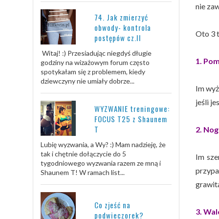
nie za
74. Jak zmierzyć
obwody- kontrola
Oto 3 
postępów cz.II
Witaj! :) Przesiadując niegdyś długie
1. Po
godziny na wizażowym forum często
spotykałam się z problemem, kiedy
dziewczyny nie umiały dobrze...
Im wyż
jeśli j
WYZWANIE treningowe:
FOCUS T25 z Shaunem
T
2. Nog
Lubię wyzwania, a Wy? :) Mam nadzieję, że
tak i chętnie dołączycie do 5
Im sze
tygodniowego wyzwania razem ze mną i
przypa
Shaunem T! W ramach list...
grawita
Co zjeść na
3. Wal
podwieczorek?