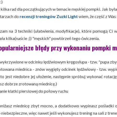
:)
j kilka rad dla początkujących w temacie męskiej pompki. Jak była
tarzach do
recenzji treningów Zuzki Light
wiem, że część z Was 
zam na 3 techniki (ułatwienia, modyfikacje), które pomogą Ci 
ła kilka(naście ;)) "męskich" powtórzeń tego ćwiczenia.
opularniejsze błędy przy wykonaniu pompki m
o wykrzywione w odcinku lędźwiowym kręgosłupa - tzw. "pupa zby
rotowana miednica - znów wygięty odcinek lędźwiowy - tzw. wyp
 to jest niedobre jej ułożenie, następnie spróbuj wykonać rotacj
sz dobrze zrotowaną miednicę.)
anie klatki piersiowej do połowy ruchu
niżasz miednicę zbyt mocno, a dodatkowo wypinasz pośladki o
niebezpieczne, więc nawet jeśli wykonujesz trening na sali z tren