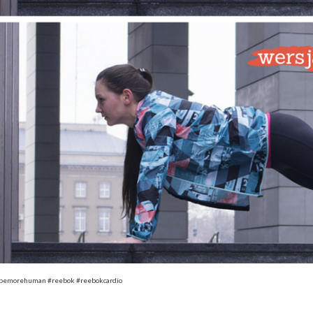
#bemorehuman #reebok #reebokcardio