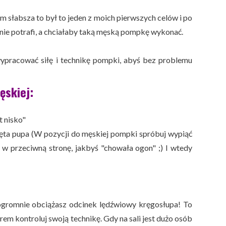
m słabsza to był to jeden z moich pierwszych celów i po
nie potrafi, a chciałaby taką męską pompkę wykonać.
wypracować siłę i technikę pompki, abyś bez problemu
ęskiej:
t nisko"
ięta pupa (W pozycji do męskiej pompki spróbuj wypiąć
ę w przeciwną stronę, jakbyś "chowała ogon" ;) I wtedy
gromnie obciążasz odcinek lędźwiowy kręgosłupa! To
erem kontroluj swoją technikę. Gdy na sali jest dużo osób