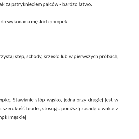
ak za pstryknieciem palców - bardzo łatwo.
ły do wykonania męskich pompek.
ystaj step, schody, krzesło lub w pierwszych próbach,
pkę. Stawianie stóp wąsko, jedna przy drugiej jest w
 szerokość bioder, stosując poniższą zasadę o walce z
ompki męskiej