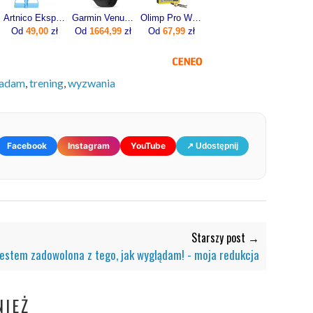
Artnico Ekspander Do Ćwiczeń Z Pedałami Gumy Oporowe Trening Nóg Brzucha Błekitny
Garmin Venu 3 45mm Grafitowy (0100-2784-01)
Olimp Pro Whey Shake 700g
Od
49,00
zł
Od
1664,99
zł
Od
67,99
zł
adam
,
trening
,
wyzwania
Facebook
Instagram
YouTube
↗ Udostępnij
Starszy post →
estem zadowolona z tego, jak wyglądam! - moja redukcja
IEŻ