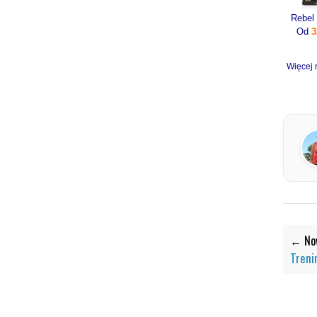
Od
3
Więcej 
← Now
Treni