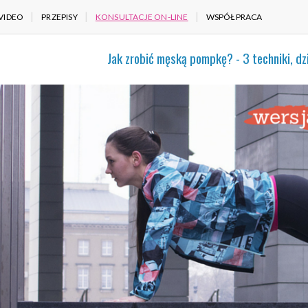
VIDEO
PRZEPISY
KONSULTACJE ON-LINE
WSPÓŁPRACA
Jak zrobić męską pompkę? - 3 techniki, dz