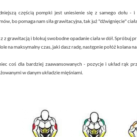
dniejszą częścią pompki jest uniesienie się z samego dołu - i
mów, bo pomaga nam siła grawitacyjna, tak już "dźwignięcie" ciała
z z grawitacją i blokuj swobodne opadanie ciała w dół. Spróbuj 
dole na maksymalny czas, jaki dasz radę, następnie połóż kolana na 
iec coś dla bardziej zaawansowanych - pozycje i układ rąk p
żowanymi w danym układzie mięśniami.