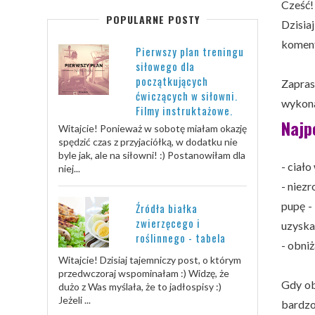
Cześć! 
POPULARNE POSTY
Dzisia
komen
Pierwszy plan treningu
siłowego dla
początkujących
Zapras
ćwiczących w siłowni.
wykona
Filmy instruktażowe.
Najp
Witajcie! Ponieważ w sobotę miałam okazję
spędzić czas z przyjaciółką, w dodatku nie
byle jak, ale na siłowni! :) Postanowiłam dla
- ciał
niej...
- niez
pupę -
Źródła białka
zwierzęcego i
uzyska
roślinnego - tabela
- obniż
Witajcie! Dzisiaj tajemniczy post, o którym
przedwczoraj wspominałam :) Widzę, że
Gdy ob
dużo z Was myślała, że to jadłospisy :)
Jeżeli ...
bardzo 