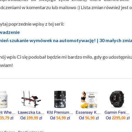
dczeniami w komentarzu lub mailowo :) Lista zmian również jest 
taj poprzednie wpisy z tej serii:
adzenie
ień szukanie wymówek na automotywację! | 30 małych zmian
mój wpis Ci się podobał będzie mi bardzo miło, gdy go udostępnisz
awiam!
Ostrovit Whey Protein 700g
Ławeczka Ławka Pod Sztangę Do Ćwiczeń Modlitewnik
Kfd Premium Creatine 500g
Essensey Kolagen Forte 12500 mg 400g
Garmin Fenix 7x Pro Solar Szaro-czarny (0100-2778-01)
35,79
zł
Od
199,99
zł
Od
54,99
zł
Od
56,90
zł
Od
2295,00
zł