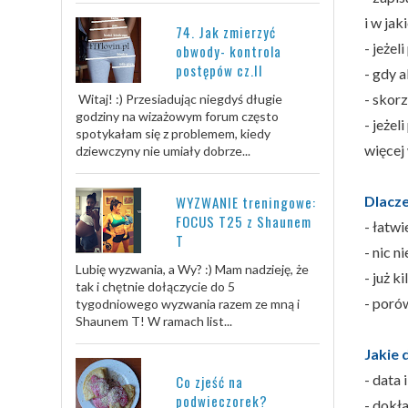
i w jaki
74. Jak zmierzyć
- jeże
obwody- kontrola
postępów cz.II
- gdy a
- skorz
Witaj! :) Przesiadując niegdyś długie
godziny na wizażowym forum często
- jeże
spotykałam się z problemem, kiedy
więcej 
dziewczyny nie umiały dobrze...
Dlacz
WYZWANIE treningowe:
FOCUS T25 z Shaunem
- łatwi
T
- nic 
Lubię wyzwania, a Wy? :) Mam nadzieję, że
- już 
tak i chętnie dołączycie do 5
- poró
tygodniowego wyzwania razem ze mną i
Shaunem T! W ramach list...
Jakie 
- data 
Co zjeść na
podwieczorek?
- dokła