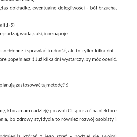
ięłaś dokładkę, ewentualne dolegliwości - ból brzucha,
ali 1-5)
j rodzaj, woda, soki, inne napoje
chłonne i sprawiać trudność, ale to tylko kilka dni -
óre popełniasz :) Już kilka dni wystarczy, by móc ocenić,
 planują zastosować tą metodę? :)
nę, która mam nadzieję pozwoli Ci spojrzeć na niektóre
enia, bo zdrowy styl życia to również rozwój osobisty i
odmieniła którąś z jego stref - podziel się swoimi