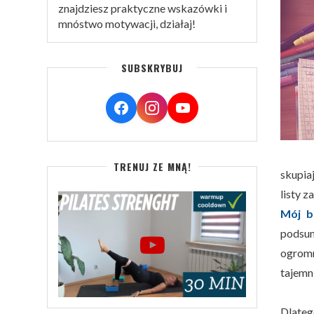
znajdziesz praktyczne wskazówki i
mnóstwo motywacji, działaj!
SUBSKRYBUJ
TRENUJ ZE MNĄ!
skupiaj
listy z
Mój b
podsum
ogrom
tajemni
Dlateg