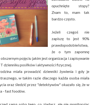
opuchnięte stopy?
Znam to, mam tak
bardzo często.
Jeżeli czegoś nie
zapiszę to jest 90%
prawdopodobieństwa,
że o tym zapomnę
e obszernym pojęciu jakim jest organizacja i zapisywanie
IT dzienniku posiłków i aktywności fizycznej.
dzina miała prowadzić dzienniki żywienia i gdy je
 strasznego, w takim razie dlaczego każda osoba miała
rycia oraz śledzić przez "detektywów" okazało się, że w
ła - fast foodów.
przed samą sobą tego, co zjadasz, ale nie monitorując