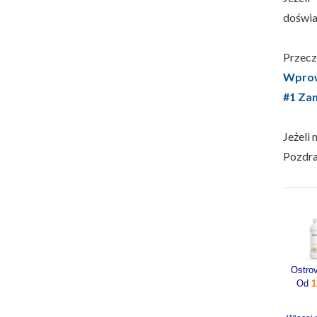
doświa
Przeczy
Wprow
#1 Zam
Jeżeli 
Pozdr
Od
1