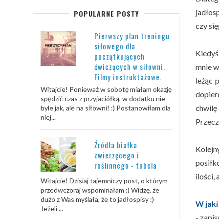
jadłos
POPULARNE POSTY
czy si
Pierwszy plan treningu
siłowego dla
Kiedyś
początkujących
ćwiczących w siłowni.
mnie w
Filmy instruktażowe.
leżąc 
Witajcie! Ponieważ w sobotę miałam okazję
dopier
spędzić czas z przyjaciółką, w dodatku nie
chwilę 
byle jak, ale na siłowni! :) Postanowiłam dla
niej...
Przecz
Źródła białka
Kolejn
zwierzęcego i
posiłk
roślinnego - tabela
ilości
Witajcie! Dzisiaj tajemniczy post, o którym
przedwczoraj wspominałam :) Widzę, że
dużo z Was myślała, że to jadłospisy :)
W jaki
Jeżeli ...
- zapis