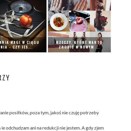
ANIA WAGI W CIĄGU
RZECZY, KTÓRE WARTO
NIA - CZY JES...
ZROBIĆ W NOWYM ...
RZY
wanie posiłków, poza tym, jakoś nie czuję potrzeby
n ie odchudzam ani na redukcji nie jestem. A gdy zjem