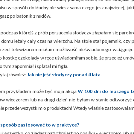
pisu w sposób dokładny nie wiesz sama czego jesz najwięcej, jak
ęgasz po batonik z nudów.
 podczas którejś z prób porzucenia słodyczy złapałam się parokro
 domu leżały cały czas na wierzchu. Na stole stał pojemnik, czy p
przed telewizorem miałam możliwość nieświadomego wciągnięcia
o kostkę czekolady w ręce uświadomiłam sobie, że przecież umów
o tym zapomniał i spłatał mi figla.
ytaj również:
Jak nie jeść słodyczy ponad 4 lata.
ym przykładem może być moja akcja
W 100 dni do lepszego 
ów wieczorem lub na drugi dzień nie byłam w stanie odtworzyć
, ale przede wszystkim o produktach! Wtedy właśnie zastosowałam 
 sposób zastosować to w praktyce?
uj wszystko, co zjadasz natychmiast po posiłku - wieczorem lub n