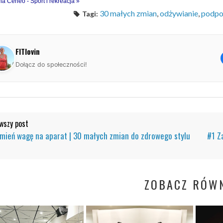
na Ceneo - Sport i rekreacja »
30 małych zmian
,
odżywianie
,
podp
Tagi:
FITlovin
Dołącz do społeczności!
szy post
mień wagę na aparat | 30 małych zmian do zdrowego stylu
#1 Z
ZOBACZ RÓWN