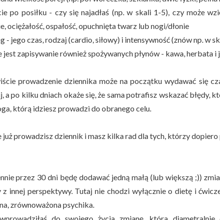
cie po posiłku - czy się najadłaś (np. w skali 1-5), czy może wz
, ociężałość, ospałość, opuchnięta twarz lub nogi/dłonie
ng - jego czas, rodzaj (cardio, siłowy) i intensywność (znów np. w sk
 jest zapisywanie również spożywanych płynów - kawa, herbata i je
ście prowadzenie dziennika może na początku wydawać się czaso
, a po kilku dniach okaże się, że sama potrafisz wskazać błędy, kt
oga, którą idziesz prowadzi do obranego celu.
już prowadzisz dziennik i masz kilka rad dla tych, którzy dopiero
nnie przez 30 dni będę dodawać jedną małą (lub większą ;)) zmia
 z innej perspektywy. Tutaj nie chodzi wyłącznie o dietę i ćwicz
na, zrównoważona psychika.
 wprowadziłaś do swojego życia zmianę, która diametralnie 