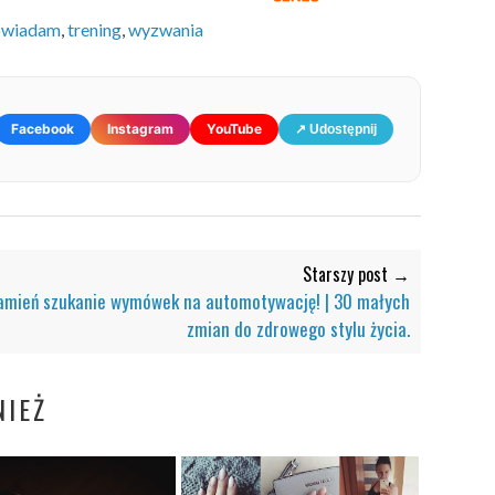
owiadam
,
trening
,
wyzwania
Facebook
Instagram
YouTube
↗ Udostępnij
Starszy post →
amień szukanie wymówek na automotywację! | 30 małych
zmian do zdrowego stylu życia.
IEŻ