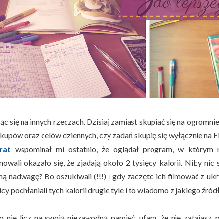
ąc się na innych rzeczach. Dzisiaj zamiast skupiać się na ogromni
akupów oraz celów dziennych, czy zadań skupię się wyłącznie na F
rat
wspominał mi ostatnio, że oglądał program, w którym ro
owali okazało się, że zjadają około 2 tysięcy kalorii. Niby nic
ną nadwagę? Bo
oszukiwali
(!!!) i gdy zaczęto ich filmować z uk
cy pochłaniali tych kalorii drugie tyle i to wiadomo z jakiego źród
o nie licz na swoją niezawodną pamięć, ufam, że nie zatajasz 