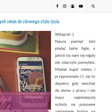
ych zmian do zdrowego stylu życia.
Witajcie! :)
Nasza pamięć lubi
płatać takie figle, o
jakich by nam się nigdy
nie zdarzyło pomyśleć.
Miałaś kupić mleko i
przypomniało Ci się to
dopiero, gdy weszłaś
do domu z pracy i nie
masz najmniejszej
ochoty na ponowne
zakładanie butów na