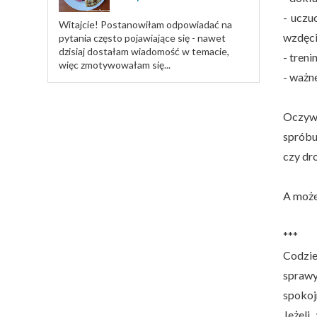
- uczu
Witajcie! Postanowiłam odpowiadać na
wzdęcie
pytania często pojawiające się - nawet
dzisiaj dostałam wiadomość w temacie,
- treni
więc zmotywowałam się...
- ważne
Oczywi
spróbuj
czy dr
A może 
***
Codzie
sprawy
spokoj
Jeżeli