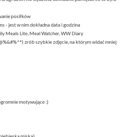
ywanie posiłków
ms - jest w nim dokładna data i godzina
Daily Meals Lite, Meal Watcher, WW Diary
 *&@%&#%^*) zrób szybkie zdjęcie, na którym widać mniej
 ogromnie motywujące :)
 niebieska miska)