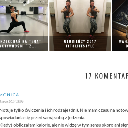
PRZEKONAŃ NA TEMAT
ULUBIEŃCY 2017
WAH
AKTYWNOŚCI FIZ...
FIT&LIFESTYLE
D
17 KOMENTA
MONICA
4 lipca 2014 19:06
Notuje tylko ćwiczenia i ich rodzaje (dni). Nie mam czasu na noto
spowiadania się przed samą sobą z jedzenia.
Kiedyś obliczałam kalorie, ale nie widzę w tym sensu skoro ani się