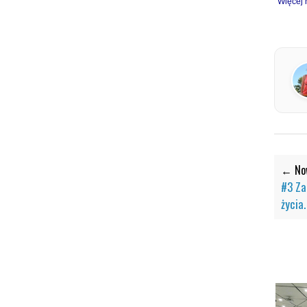
Więcej 
← Now
#3 Za
życia.