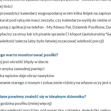
ej ilości
li prowadzisz kalendarz wygospodaruj w nim kilka linijek na zapis
kurat pod ręką nie masz zeszytu, czy kalendarza wyślij do siebie s
ystaj z aplikacji na telefon - My fitness Pal, Dziennik Posiłków, 
li płacisz za smsy lub ich pisanie sprawia Ci kłopot (autokorekta
wielkość talerza (aby było łatwiej oszacować wielkość porcji)
ego warto monitorować posiłki?
ej jest określić błędy w diecie
nie umyka zawodnej pamięci
kilka wpisów daje obraz nawyków
wnanie starego z nowym i zobaczenie różnicy na własne oczy jest
dane powinny znaleźć się w idealnym dzienniku?
i godzina posiłku (mniej więcej)
dna wielkość porcji (np. pół woreczka, szklanka, dwie łyżki, pełna