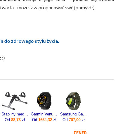
otwarta - możesz zaproponować swój pomysł :)
 do zdrowego stylu życia.
 :)
Stabilny medyczny rotor rowerek rehabilitacyjny z licznikiem RR100AM marki ActionMED
Garmin Venu 3 45mm Grafitowy (0100-2784-01)
Samsung Galaxy Watch7 SM-L310 44mm Khaki
Od
88,73
zł
Od
1664,32
zł
Od
707,00
zł