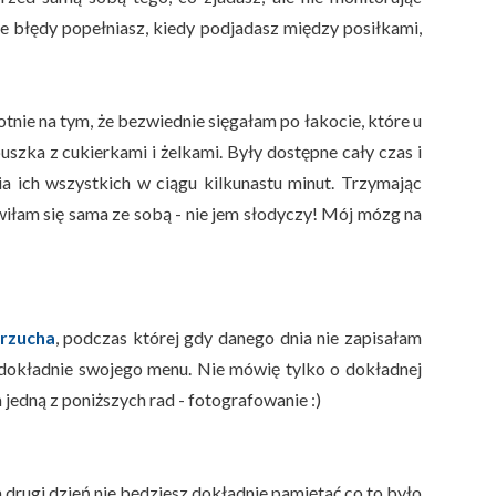
ie błędy popełniasz, kiedy podjadasz między posiłkami,
tnie na tym, że bezwiednie sięgałam po łakocie, które u
uszka z cukierkami i żelkami. Były dostępne cały czas i
 ich wszystkich w ciągu kilkunastu minut. Trzymając
iłam się sama ze sobą - nie jem słodyczy! Mój mózg na
brzucha
, podczas której gdy danego dnia nie zapisałam
 dokładnie swojego menu. Nie mówię tylko o dokładnej
jedną z poniższych rad - fotografowanie :)
a drugi dzień nie będziesz dokładnie pamiętać co to było