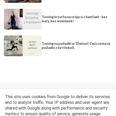
Trening brzucha na stojąco z hantlami - bez
maty, bez wymówek!
Trening na pośladki w 10 minut! Ćwiczenia na
pośladki z kettlebell.
FACEBOOK
INSTAGRAM
YOUTUBE
This site uses cookies from Google to deliver its services
and to analyze traffic. Your IP address and user-agent are
shared with Google along with performance and security
metrics to ensure quality of service, generate usage
Opiekun bloga:
WebLove.PL
. © Natalia Narowska, Wrocław
2014-