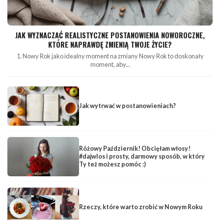
JAK WYZNACZAĆ REALISTYCZNE POSTANOWIENIA NOWOROCZNE,
KTÓRE NAPRAWDĘ ZMIENIĄ TWOJE ŻYCIE?
1. Nowy Rok jako idealny moment na zmiany Nowy Rok to doskonały
moment, aby...
Jak wytrwać w postanowieniach?
Różowy Październik! Obcięłam włosy!
#dajwlos i prosty, darmowy sposób, w który
Ty też możesz pomóc :)
Rzeczy, które warto zrobić w Nowym Roku