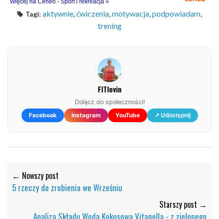
Więcej na Ceneo - Sport i rekreacja »
aktywnie
,
ćwiczenia
,
motywacja
,
podpowiadam
,
Tagi:
trening
FITlovin
Dołącz do społeczności!
Facebook
Instagram
YouTube
↗ Udostępnij
← Nowszy post
5 rzeczy do zrobienia we Wrześniu
Starszy post →
Analiza Składu Woda Kokosowa Vitanella - z zielonego