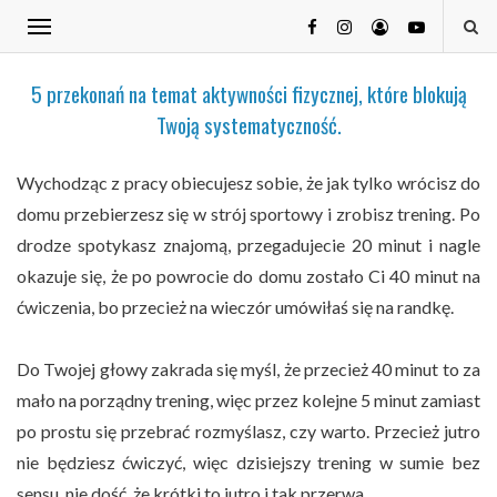
5 przekonań na temat aktywności fizycznej, które blokują
Twoją systematyczność.
Wychodząc z pracy obiecujesz sobie, że jak tylko wrócisz do
domu przebierzesz się w strój sportowy i zrobisz trening. Po
drodze spotykasz znajomą, przegadujecie 20 minut i nagle
okazuje się, że po powrocie do domu zostało Ci 40 minut na
ćwiczenia, bo przecież na wieczór umówiłaś się na randkę.
Do Twojej głowy zakrada się myśl, że przecież 40 minut to za
mało na porządny trening, więc przez kolejne 5 minut zamiast
po prostu się przebrać rozmyślasz, czy warto. Przecież jutro
nie będziesz ćwiczyć, więc dzisiejszy trening w sumie bez
sensu, nie dość, że krótki to jutro i tak przerwa...