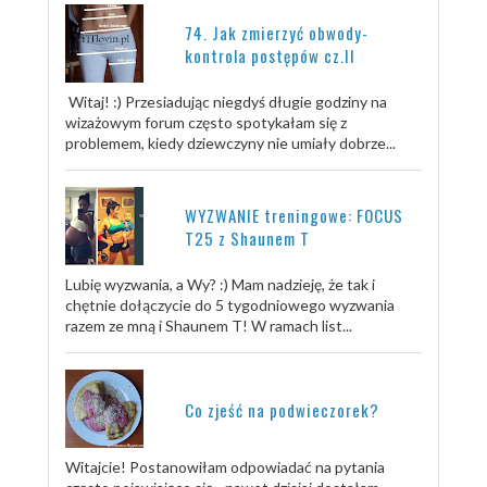
74. Jak zmierzyć obwody-
kontrola postępów cz.II
Witaj! :) Przesiadując niegdyś długie godziny na
wizażowym forum często spotykałam się z
problemem, kiedy dziewczyny nie umiały dobrze...
WYZWANIE treningowe: FOCUS
T25 z Shaunem T
Lubię wyzwania, a Wy? :) Mam nadzieję, że tak i
chętnie dołączycie do 5 tygodniowego wyzwania
razem ze mną i Shaunem T! W ramach list...
Co zjeść na podwieczorek?
Witajcie! Postanowiłam odpowiadać na pytania