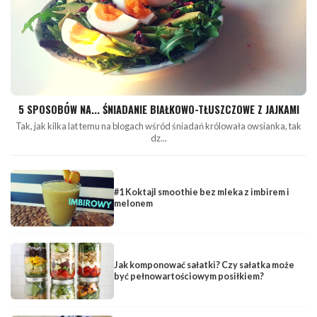
5 SPOSOBÓW NA... ŚNIADANIE BIAŁKOWO-TŁUSZCZOWE Z JAJKAMI
Tak, jak kilka lat temu na blogach wśród śniadań królowała owsianka, tak
dz...
#1 Koktajl smoothie bez mleka z imbirem i
melonem
Jak komponować sałatki? Czy sałatka może
być pełnowartościowym posiłkiem?