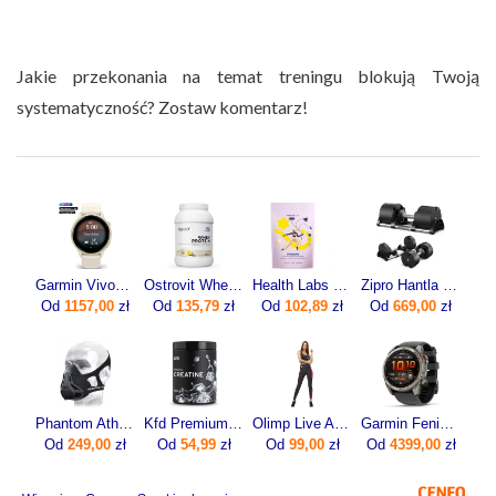
Jakie przekonania na temat treningu blokują Twoją
systematyczność? Zostaw komentarz!
Garmin Vivoactive 6 Lunar gold z paskiem w kolorze Bone [010-02985-01]
Ostrovit Whey Protein 700g
Health Labs ProteinMe Białko 472,5 g
Zipro Hantla Z Regulowanym Obciążeniem Round 36Kg
Od
1157,00
zł
Od
135,79
zł
Od
102,89
zł
Od
669,00
zł
Phantom Athletics Maska Treningowa Wydolnościowa Fitness L
Kfd Premium Creatine 500g
Olimp Live And Fight Damskie legginsy Olimp Women’s Leggings Mesh Stripes XS
Garmin Fenix 8 Pro 51mm Grafitowy
Od
249,00
zł
Od
54,99
zł
Od
99,00
zł
Od
4399,00
zł