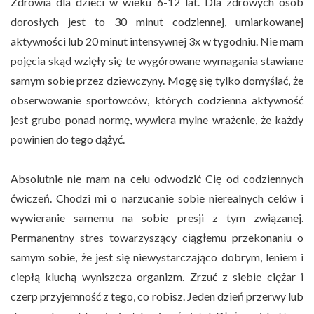
Zdrowia dla dzieci w wieku 6-12 lat. Dla zdrowych osób
dorosłych jest to 30 minut codziennej, umiarkowanej
aktywności lub 20 minut intensywnej 3x w tygodniu. Nie mam
pojęcia skąd wzięły się te wygórowane wymagania stawiane
samym sobie przez dziewczyny. Mogę się tylko domyślać, że
obserwowanie sportowców, których codzienna aktywność
jest grubo ponad normę, wywiera mylne wrażenie, że każdy
powinien do tego dążyć.
Absolutnie nie mam na celu odwodzić Cię od codziennych
ćwiczeń. Chodzi mi o narzucanie sobie nierealnych celów i
wywieranie samemu na sobie presji z tym związanej.
Permanentny stres towarzyszący ciągłemu przekonaniu o
samym sobie, że jest się niewystarczająco dobrym, leniem i
ciepłą kluchą wyniszcza organizm. Zrzuć z siebie ciężar i
czerp przyjemność z tego, co robisz. Jeden dzień przerwy lub