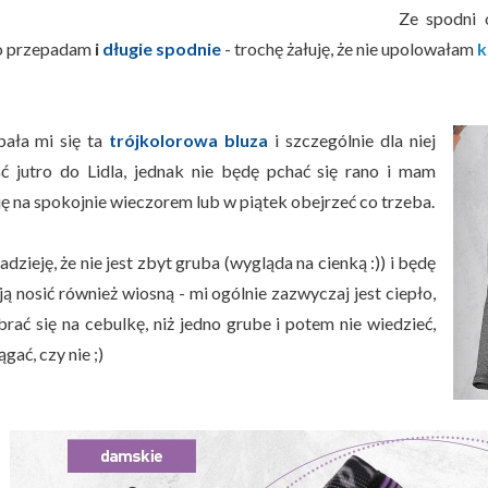
Ze spodni 
o przepadam
i
długie spodnie
- trochę żałuję, że nie upolowałam
k
ała mi się ta
trójkolorowa bluza
i szczególnie dla niej
ść jutro do Lidla, jednak nie będę pchać się rano i mam
ję na spokojnie wieczorem lub w piątek obejrzeć co trzeba.
zieję, że nie jest zbyt gruba (wygląda na cienką :)) i będę
ą nosić również wiosną - mi ogólnie zazwyczaj jest ciepło,
brać się na cebulkę, niż jedno grube i potem nie wiedzieć,
ągać, czy nie ;)