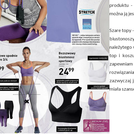
produktu -
można ją je
Szare topy -
biustonoszy
należytego 
top i kosz
zapewniam
rozwiązania
zazwyczaj j
miała szans