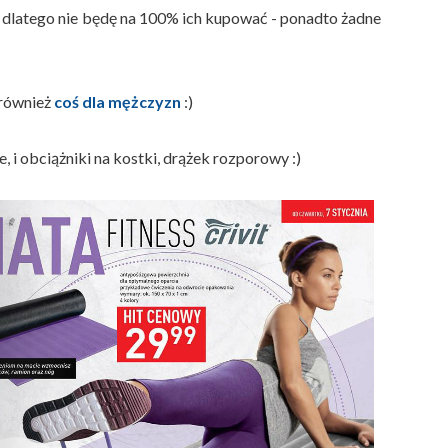
i, dlatego nie będę na 100% ich kupować - ponadto żadne
 również
coś dla mężczyzn
:)
, i obciążniki na kostki, drążek rozporowy :)