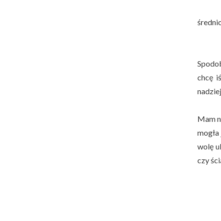
średni
Spodob
chcę i
nadzie
Mam nad
mogła j
wolę u
czy ści