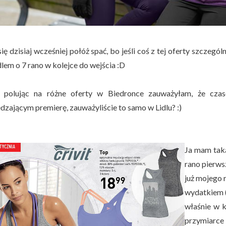
się dzisiaj wcześniej połóż spać, bo jeśli coś z tej oferty szczeg
lem o 7 rano w kolejce do wejścia :D
 polując na różne oferty w Biedronce zauważyłam, że czas
dzającym premierę, zauważyliście to samo w Lidlu? :)
Ja mam taką
rano pierws
już mojego 
wydatkiem (
właśnie w k
przymiarce 