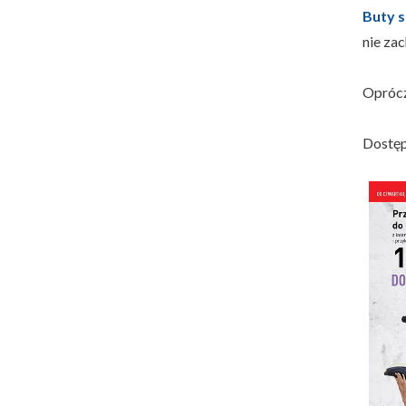
Buty 
nie za
Oprócz
Dostępn