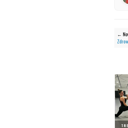
← Now
Zdrow
TR