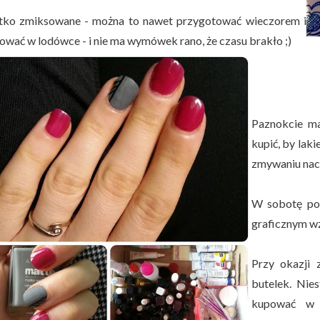
ko zmiksowane - można to nawet przygotować wieczorem i
ować w lodówce - i nie ma wymówek rano, że czasu brakło ;)
Paznokcie ma
kupić, by laki
zmywaniu nacz
W sobotę pos
graficznym wz
Przy okazji 
butelek. Nie
kupować w 