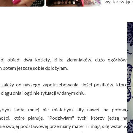
wystarczająco
ój obiad: dwa kotlety, kilka ziemniaków, dużo ogórków,
h potem jeszcze sobie dołożyłam.
 zależy od naszego zapotrzebowania, ilości posiłków, które
ciągu dnia i ogólnie sytuacji w danym dniu.
ybym jadła mniej nie miałabym siły nawet na połowę
ości, które planuję. "Podziwiam" tych, którzy jedzą na
ie swojej podstawowej przemiany materii i mają siłę wstać w