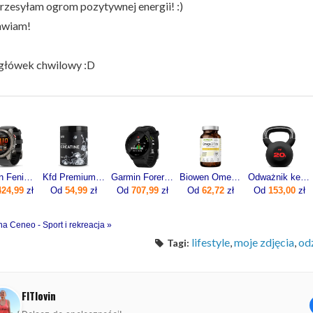
zesyłam ogrom pozytywnej energii! :)
awiam!
główek chwilowy :D
Garmin Fenix 8 Pro 51mm Grafitowy
Kfd Premium Creatine 500g
Garmin Forerunner 55 Czarny (0100256210)
Biowen Omega 3 Forte 90kaps.
Odważnik kettlebell żeliwny 20kg
424,99
zł
Od
54,99
zł
Od
707,99
zł
Od
62,72
zł
Od
153,00
zł
na Ceneo - Sport i rekreacja »
lifestyle
,
moje zdjęcia
,
od
Tagi:
FITlovin