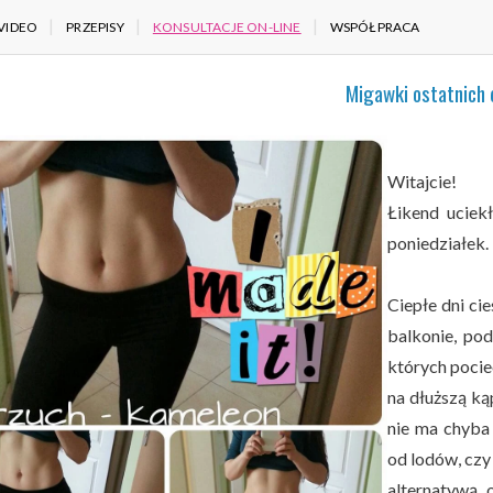
VIDEO
PRZEPISY
KONSULTACJE ON-LINE
WSPÓŁPRACA
Migawki ostatnich 
Witajcie!
Łikend uciek
poniedziałek.
Ciepłe dni ci
balkonie, p
których pocie
na dłuższą ką
nie ma chyba 
od lodów, czy
alternatywą, 