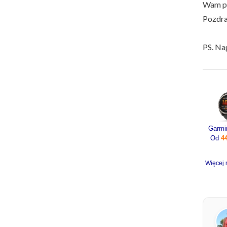
Wam pr
Pozdr
PS. Na
Od
4
Więcej 