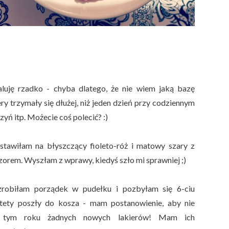
luję rzadko - chyba dlatego, że nie wiem jaką bazę
ery trzymały się dłużej, niż jeden dzień przy codziennym
yń itp. Możecie coś polecić? :)
tawiłam na błyszczący fioleto-róż i matowy szary z
orem. Wyszłam z wprawy, kiedyś szło mi sprawniej ;)
zrobiłam porządek w pudełku i pozbyłam się 6-ciu
stety poszły do kosza - mam postanowienie, aby nie
tym roku żadnych nowych lakierów! Mam ich