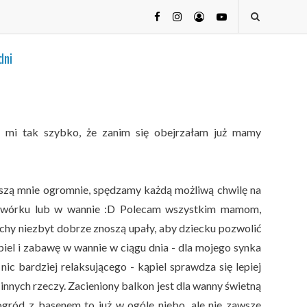
dni
ł mi tak szybko, że zanim się obejrzałam już mamy
eszą mnie ogromnie, spędzamy każdą możliwą chwilę na
odwórku lub w wannie :D Polecam wszystkim mamom,
chy niezbyt dobrze znoszą upały, aby dziecku pozwolić
piel i zabawę w wannie w ciągu dnia - dla mojego synka
nic bardziej relaksującego - kąpiel sprawdza się lepiej
 innych rzeczy. Zacieniony balkon jest dla wanny świetną
ogród z basenem to już w ogóle niebo, ale nie zawsze