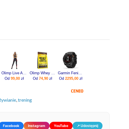
Olimp Live And Fight Damskie legginsy Olimp Women’s Leggings Mesh Stripes XS
Olimp Whey Protein Complex 600g
Garmin Fenix 7x Pro Solar Szaro-czarny (0100-2778-01)
Od
99,00
zł
Od
74,90
zł
Od
2295,00
zł
żywianie
,
trening
Facebook
Instagram
YouTube
↗ Udostępnij