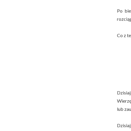
Po bie
rozciąg
Co z te
Dzisia
Wierzę
lub za
Dzisia