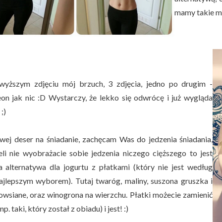
mamy takie mo
yższym zdjęciu mój brzuch, 3 zdjęcia, jedno po drugim -
on jak nic :D Wystarczy, że lekko się odwrócę i już wygląda
;)
wej deser na śniadanie, zachęcam Was do jedzenia śniadania,
żeli nie wyobrażacie sobie jedzenia niczego cięższego to jest
a alternatywa dla jogurtu z płatkami (który nie jest według
ajlepszym wyborem). Tutaj twaróg, maliny, suszona gruszka i
 owsiane, oraz winogrona na wierzchu. Płatki możecie zamienić
np. taki, który został z obiadu) i jest! :)