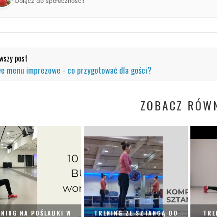
Dołącz do społeczności!
szy post
e menu imprezowe - co przygotować dla gości?
ZOBACZ RÓWN
ENING NA POŚLADKI W
TRENING ZE SZTANGĄ DO
TRE