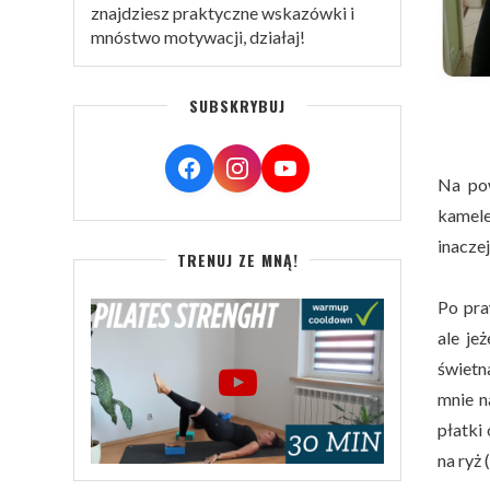
znajdziesz praktyczne wskazówki i
mnóstwo motywacji, działaj!
SUBSKRYBUJ
Na pow
kamele
inaczej 
TRENUJ ZE MNĄ!
Po pra
ale je
świetn
mnie n
płatki
na ryż (