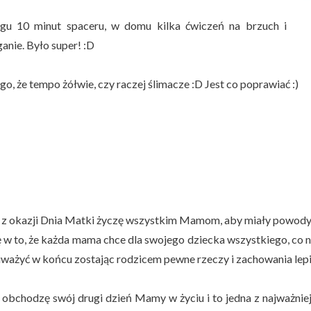
gu 10 minut spaceru, w domu kilka ćwiczeń na brzuch i
anie. Było super! :D
go, że tempo żółwie, czy raczej ślimacze :D Jest co poprawiać :)
j z okazji Dnia Matki życzę wszystkim Mamom, aby miały powody,
 w to, że każda mama chce dla swojego dziecka wszystkiego, co na
uważyć w końcu zostając rodzicem pewne rzeczy i zachowania lepi
j obchodzę swój drugi dzień Mamy w życiu i to jedna z najważniej