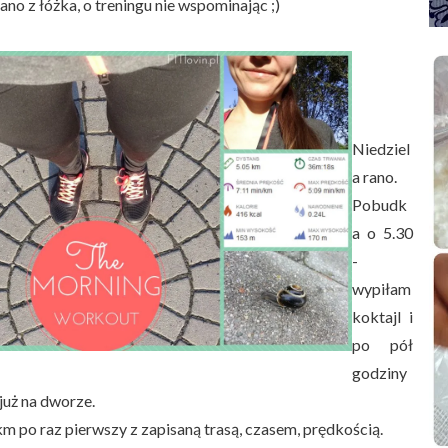
ano z łóżka, o treningu nie wspominając ;)
Niedziel
a rano.
Pobudk
a o 5.30
-
wypiłam
koktajl i
po pół
godziny
już na dworze.
km po raz pierwszy z zapisaną trasą, czasem, prędkością.