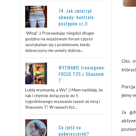
74. Jak zmierzyć
obwody- kontrola
postępów cz.II
Witaj! :) Przesiadując niegdyś długie
godziny na wizażowym forum często
spotykałam się z problemem, kiedy
dziewczyny nie umiały dobrze...
Oto m
WYZWANIE treningowe:
któryc
FOCUS T25 z Shaunem
T
Porcja
Lubię wyzwania, a Wy? :) Mam nadzieję, że
jemy w 
tak i chętnie dołączycie do 5
tygodniowego wyzwania razem ze mną i
Shaunem T! W ramach list...
Ja gd
aktywn
Co zjeść na
poziom
podwieczorek?