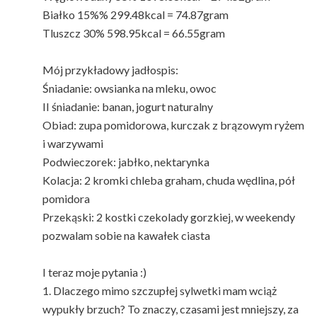
Białko 15%% 299.48kcal = 74.87gram
Tluszcz 30% 598.95kcal = 66.55gram
Mój przykładowy jadłospis:
Śniadanie: owsianka na mleku, owoc
II śniadanie: banan, jogurt naturalny
Obiad: zupa pomidorowa, kurczak z brązowym ryżem
i warzywami
Podwieczorek: jabłko, nektarynka
Kolacja: 2 kromki chleba graham, chuda wędlina, pół
pomidora
Przekąski: 2 kostki czekolady gorzkiej, w weekendy
pozwalam sobie na kawałek ciasta
I teraz moje pytania :)
1. Dlaczego mimo szczupłej sylwetki mam wciąż
wypukły brzuch? To znaczy, czasami jest mniejszy, za