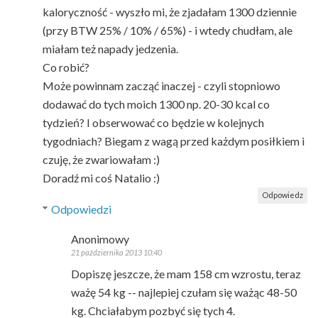
kaloryczność - wyszło mi, że zjadałam 1300 dziennie
(przy BTW 25% / 10% / 65%) - i wtedy chudłam, ale
miałam też napady jedzenia.
Co robić?
Może powinnam zacząć inaczej - czyli stopniowo
dodawać do tych moich 1300 np. 20-30 kcal co
tydzień? I obserwować co będzie w kolejnych
tygodniach? Biegam z wagą przed każdym posiłkiem i
czuję, że zwariowałam :)
Doradź mi coś Natalio :)
Odpowiedz
Odpowiedzi
Anonimowy
21 października 2013 10:40
Dopiszę jeszcze, że mam 158 cm wzrostu, teraz
ważę 54 kg -- najlepiej czułam się ważąc 48-50
kg. Chciałabym pozbyć się tych 4.