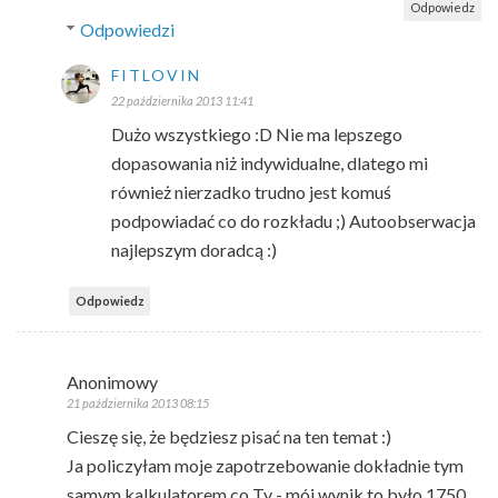
Odpowiedz
Odpowiedzi
FITLOVIN
22 października 2013 11:41
Dużo wszystkiego :D Nie ma lepszego
dopasowania niż indywidualne, dlatego mi
również nierzadko trudno jest komuś
podpowiadać co do rozkładu ;) Autoobserwacja
najlepszym doradcą :)
Odpowiedz
Anonimowy
21 października 2013 08:15
Cieszę się, że będziesz pisać na ten temat :)
Ja policzyłam moje zapotrzebowanie dokładnie tym
samym kalkulatorem co Ty - mój wynik to było 1750