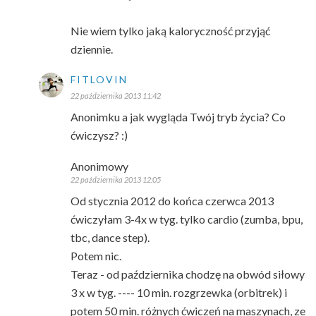
Nie wiem tylko jaką kaloryczność przyjąć
dziennie.
FITLOVIN
22 października 2013 11:42
Anonimku a jak wygląda Twój tryb życia? Co
ćwiczysz? :)
Anonimowy
22 października 2013 12:05
Od stycznia 2012 do końca czerwca 2013
ćwiczyłam 3-4x w tyg. tylko cardio (zumba, bpu,
tbc, dance step).
Potem nic.
Teraz - od października chodzę na obwód siłowy
3 x w tyg. ---- 10 min. rozgrzewka (orbitrek) i
potem 50 min. różnych ćwiczeń na maszynach, ze