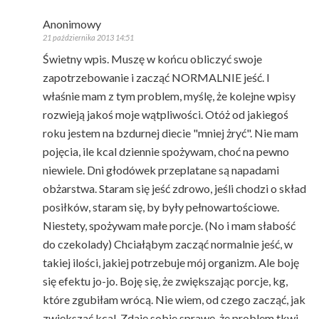
Anonimowy
21 października 2013 14:51
Świetny wpis. Muszę w końcu obliczyć swoje
zapotrzebowanie i zacząć NORMALNIE jeść. I
właśnie mam z tym problem, myślę, że kolejne wpisy
rozwieją jakoś moje wątpliwości. Otóż od jakiegoś
roku jestem na bzdurnej diecie "mniej żryć". Nie mam
pojęcia, ile kcal dziennie spożywam, choć na pewno
niewiele. Dni głodówek przeplatane są napadami
obżarstwa. Staram się jeść zdrowo, jeśli chodzi o skład
posiłków, staram się, by były pełnowartościowe.
Niestety, spożywam małe porcje. (No i mam słabość
do czekolady) Chciałąbym zacząć normalnie jeść, w
takiej ilości, jakiej potrzebuje mój organizm. Ale boję
się efektu jo-jo. Boję się, że zwiększając porcje, kg,
które zgubiłam wrócą. Nie wiem, od czego zacząć, jak
zwiększać kcal. Zdaję sobie sprawę, że problem tkwi