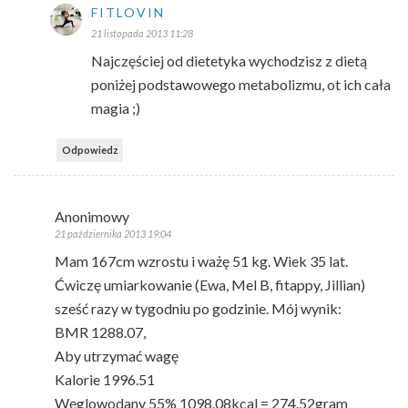
FITLOVIN
21 listopada 2013 11:28
Najczęściej od dietetyka wychodzisz z dietą
poniżej podstawowego metabolizmu, ot ich cała
magia ;)
Odpowiedz
Anonimowy
21 października 2013 19:04
Mam 167cm wzrostu i ważę 51 kg. Wiek 35 lat.
Ćwiczę umiarkowanie (Ewa, Mel B, fitappy, Jillian)
sześć razy w tygodniu po godzinie. Mój wynik:
BMR 1288.07,
Aby utrzymać wagę
Kalorie 1996.51
Węglowodany 55% 1098.08kcal = 274.52gram