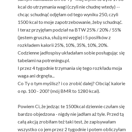
kcal do utrzymania wagi (czyli nie chudnę wtedy) --
chcąc schudnąć odjęłam od tego wyniku 250, czyli
1500 kcal to moje zapotrzebowanie, żeby schudnąć.
I teraz przyjęłam podział na BTW 25% / 20% / 55%
(jestem gruszka, służą mi węgle) i 5 posiłków z
rozkładem kalorii 25%, 10%, 35%, 10%, 20%.
Codzienne jadłospisy układałam sobie posługując się
tabelami na potreningu.pl.
I przez 4 tygodnie trzymania się tego rozkładu moja
waga ani drgnęła...
Co Ty o tym myślisz? i co zrobić dalej? Obciąć kalorie
o np. 100 - 200? (mój BMR to 1280 kcal).
Powiem Ci, że jedząc te 1500kcal dziennie czułam się
bardzo objedzona - nigdy nie jadłam aż tyle. Przed tą
całą akcją zrobiłam też taki test, że zapisywałam
wszystko co jem przez 2 tygodnie i potem obliczyłam