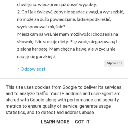
chwilę, np. wieczorem już dosyć wypukły.
2. Co i jak ćwiczyć, żeby nie spadać z wagi, a wyrzeźbić,
no może za dużo powiedziane, ładnie podkreślić,
wyeksponować mięśnie?
Mieszkam na wsi, nie mam możliwości chodzenia na
siłownię. Nie stosuję diety. Piję wodę niegazowaną i
zieloną herbatę. Mam chęć na kawę, ale w życiu nie
napiję się gorzkiej :(
Odpowiedz
Odpowiedzi
Anonimowy
21 października 2013 19:19
This site uses cookies from Google to deliver its services
and to analyze traffic. Your IP address and user-agent are
Jeśli mogę Ci coś doradzić to zrezygnuj ze
shared with Google along with performance and security
zbożowo-owocowych śniadań i od razu
metrics to ensure quality of service, generate usage
zobaczysz inny efekt na brzuchu. Zboża
statistics, and to detect and address abuse.
powodują wzmożoną pracę jelit, podrażniają je i
LEARN MORE
GOT IT
efekt jest widoczny w postaci nabrzmiałego,