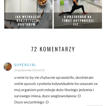
JAK WYZNACZAĆ
5 PRZEKONAŃ NA
REALISTYCZNE
TEMAT AKTYWNOŚCI
POSTANOW...
FIZ...
72 KOMENTARZY
SUPERGIRL
21 października 2013 07:53
u mnie to by sie chyba nie sprawdziło, doobieram
sobie sposob zywienia indywidualnie bo uwazam ze
moj organizm potrzebuje dużo tłustego jedzenia i
surowego miesa, duzo weglowodanow :D
Duzo wszystkiego :D