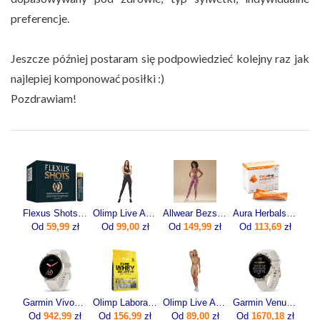
preferencje.
Jeszcze później postaram się podpowiedzieć kolejny raz jak
najlepiej komponować posiłki :)
Pozdrawiam!
Flexus Shots 20x10ml
Olimp Live And Fight Damskie legginsy Olimp Women’s Leggings Mesh Stripes XS
Allwear Bezszwowe Legginsy Basic Dusty Rose 1Szt.
Aura Herbals Colladrop Forte Kolagen Morski 10000mg 30sasz.
Od
59,99
zł
Od
99,00
zł
Od
149,99
zł
Od
113,69
zł
Garmin Vivoactive 5 Ivory (010-02862-11)
Olimp Laboratories Pure Whey Isolate 95 600g
Olimp Live And Fight Damskie krótkie legginsy Queens Gang Olimp Women's Short Leggings High Waist XL
Garmin Venu 3s Beżowy (0100278502)
Od
942,99
zł
Od
156,99
zł
Od
89,00
zł
Od
1670,18
zł