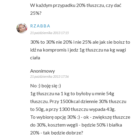
W każdym przypadku 20% tłuszczu, czy dać
25%?
RZABBA
21 października 2013 17:15
30% to 30% nie 20% i nie 25% ale jak sie boisz to
idź na kompromis i jedz 1g tłuszczu na kg wagi
ciała
Anonimowy
21 października 2013 17:56
No :) boję się :)
1g tłuszczu na 1 kg to byłoby u mnie 54g
tłuszczu. Przy 1500kcal dziennie 30% tłuszczu
to 50g, a przy 1300 tłuszczu wypada 43g.
To wybiorę opcję 30% :) - ok - zwiększę tłuszcze
do 30%, kosztem węgli - będzie 50% i białka
20% - tak będzie dobrze?